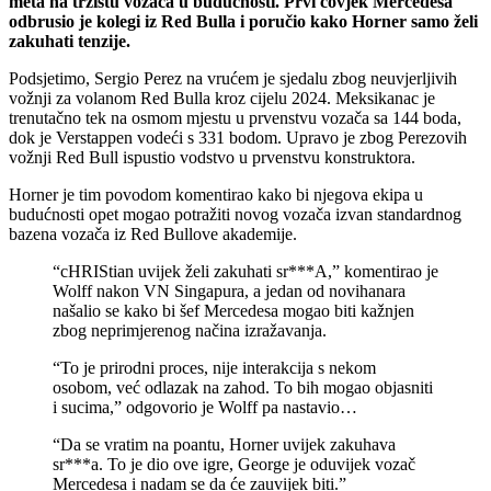
meta na tržištu vozača u budućnosti. Prvi čovjek Mercedesa
odbrusio je kolegi iz Red Bulla i poručio kako Horner samo želi
zakuhati tenzije.
Podsjetimo, Sergio Perez na vrućem je sjedalu zbog neuvjerljivih
vožnji za volanom Red Bulla kroz cijelu 2024. Meksikanac je
trenutačno tek na osmom mjestu u prvenstvu vozača sa 144 boda,
dok je Verstappen vodeći s 331 bodom. Upravo je zbog Perezovih
vožnji Red Bull ispustio vodstvo u prvenstvu konstruktora.
Horner je tim povodom komentirao kako bi njegova ekipa u
budućnosti opet mogao potražiti novog vozača izvan standardnog
bazena vozača iz Red Bullove akademije.
“cHRIStian uvijek želi zakuhati sr***A,” komentirao je
Wolff nakon VN Singapura, a jedan od novihanara
našalio se kako bi šef Mercedesa mogao biti kažnjen
zbog neprimjerenog načina izražavanja.
“To je prirodni proces, nije interakcija s nekom
osobom, već odlazak na zahod. To bih mogao objasniti
i sucima,” odgovorio je Wolff pa nastavio…
“Da se vratim na poantu, Horner uvijek zakuhava
sr***a. To je dio ove igre, George je oduvijek vozač
Mercedesa i nadam se da će zauvijek biti.”