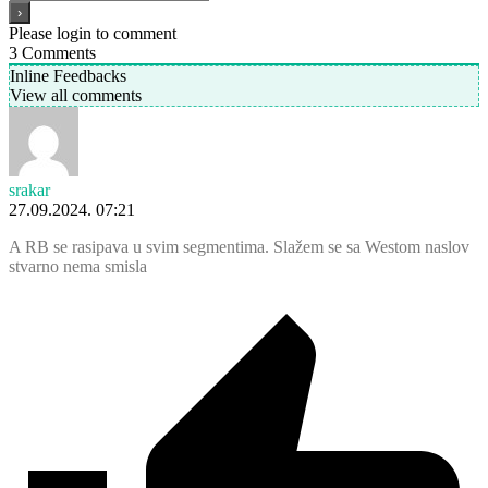
Please login to comment
3
Comments
Inline Feedbacks
View all comments
srakar
27.09.2024. 07:21
A RB se rasipava u svim segmentima. Slažem se sa Westom naslov
stvarno nema smisla