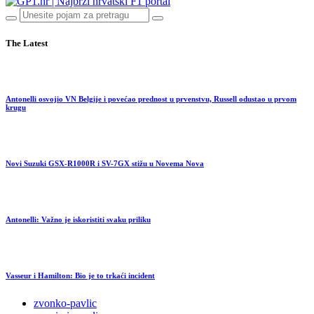
The Latest
Antonelli osvojio VN Belgije i povećao prednost u prvenstvu, Russell odustao u prvom
krugu
Novi Suzuki GSX-R1000R i SV-7GX stižu u Novema Nova
Antonelli: Važno je iskoristiti svaku priliku
Vasseur i Hamilton: Bio je to trkaći incident
zvonko-pavlic