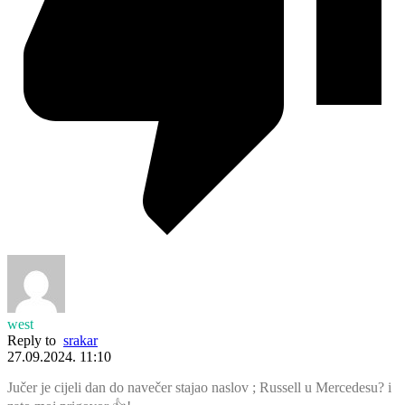
west
Reply to
srakar
27.09.2024. 11:10
Jučer je cijeli dan do navečer stajao naslov ; Russell u Mercedesu? i