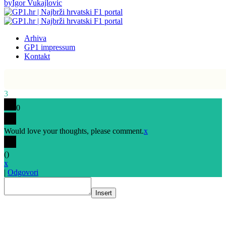
by
Igor Vukajlovic
Arhiva
GP1 impressum
Kontakt
3
0
Would love your thoughts, please comment.
x
(
)
x
|
Odgovori
Insert