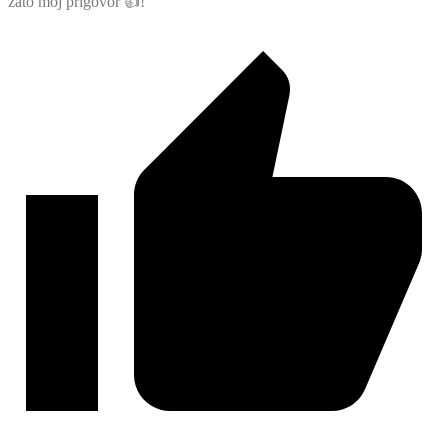
zato moj prigovor 👍!