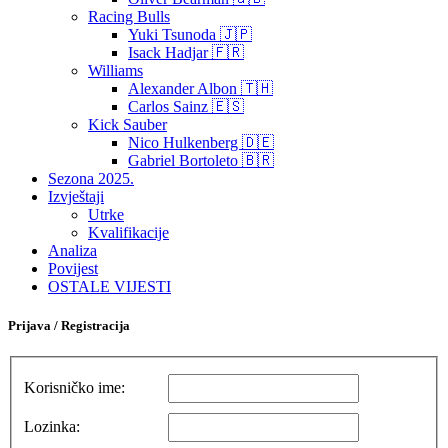
Racing Bulls
Yuki Tsunoda 🇯🇵
Isack Hadjar 🇫🇷
Williams
Alexander Albon 🇹🇭
Carlos Sainz 🇪🇸
Kick Sauber
Nico Hulkenberg 🇩🇪
Gabriel Bortoleto 🇧🇷
Sezona 2025.
Izvještaji
Utrke
Kvalifikacije
Analiza
Povijest
OSTALE VIJESTI
Prijava / Registracija
Korisničko ime:
Lozinka: