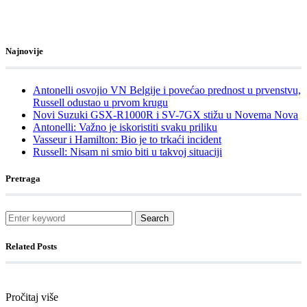
Najnovije
Antonelli osvojio VN Belgije i povećao prednost u prvenstvu,
Russell odustao u prvom krugu
Novi Suzuki GSX-R1000R i SV-7GX stižu u Novema Nova
Antonelli: Važno je iskoristiti svaku priliku
Vasseur i Hamilton: Bio je to trkaći incident
Russell: Nisam ni smio biti u takvoj situaciji
Pretraga
Search
Related Posts
Pročitaj više