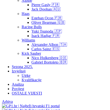
Alpine
Pierre Gasly 🇫🇷
Jack Doohan 🇦🇺
Haas
Esteban Ocon 🇫🇷
Oliver Bearman 🇬🇧
Racing Bulls
Yuki Tsunoda 🇯🇵
Isack Hadjar 🇫🇷
Williams
Alexander Albon 🇹🇭
Carlos Sainz 🇪🇸
Kick Sauber
Nico Hulkenberg 🇩🇪
Gabriel Bortoleto 🇧🇷
Sezona 2025.
Izvještaji
Utrke
Kvalifikacije
Analiza
Povijest
OSTALE VIJESTI
Arhiva