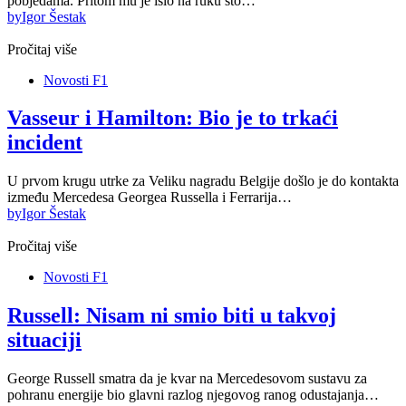
pobjedama. Pritom mu je išlo na ruku što…
by
Igor Šestak
Pročitaj više
Novosti F1
Vasseur i Hamilton: Bio je to trkaći
incident
U prvom krugu utrke za Veliku nagradu Belgije došlo je do kontakta
između Mercedesa Georgea Russella i Ferrarija…
by
Igor Šestak
Pročitaj više
Novosti F1
Russell: Nisam ni smio biti u takvoj
situaciji
George Russell smatra da je kvar na Mercedesovom sustavu za
pohranu energije bio glavni razlog njegovog ranog odustajanja…