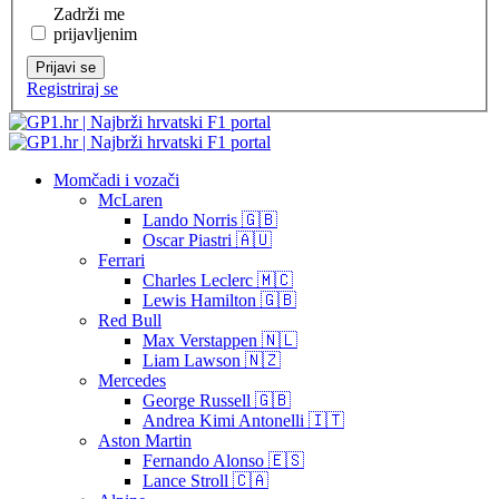
Zadrži me
prijavljenim
Prijavi se
Registriraj se
Momčadi i vozači
McLaren
Lando Norris 🇬🇧
Oscar Piastri 🇦🇺
Ferrari
Charles Leclerc 🇲🇨
Lewis Hamilton 🇬🇧
Red Bull
Max Verstappen 🇳🇱
Liam Lawson 🇳🇿
Mercedes
George Russell 🇬🇧
Andrea Kimi Antonelli 🇮🇹
Aston Martin
Fernando Alonso 🇪🇸
Lance Stroll 🇨🇦