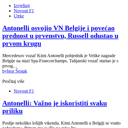
Izvještaji
Novosti F1
Utrke
Antonelli osvojio VN Belgije i povećao
prednost u prvenstvu, Russell odustao u
prvom krugu
Mercedesov vozač Kimi Antonelli pobjednik je Velike nagrade
Belgije na stazi Spa-Francorchamps. Talijanski vozač startao je s
prvog…
by
Igor Šestak
Pročitaj više
Novosti F1
Antonelli: Važno je iskoristiti svaku
priliku
Poslije nekoliko lošijih vikenda, Kimi Antonelli u Belgiji se vratio