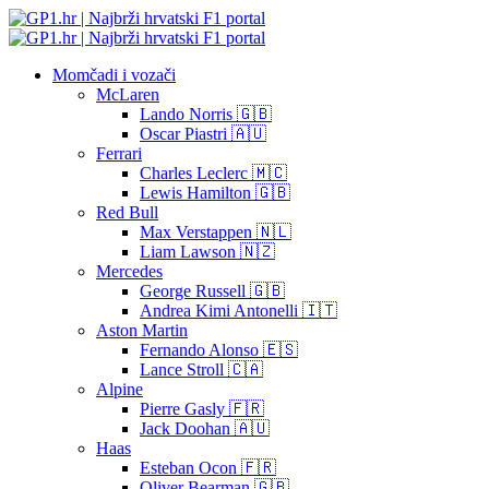
Momčadi i vozači
McLaren
Lando Norris 🇬🇧
Oscar Piastri 🇦🇺
Ferrari
Charles Leclerc 🇲🇨
Lewis Hamilton 🇬🇧
Red Bull
Max Verstappen 🇳🇱
Liam Lawson 🇳🇿
Mercedes
George Russell 🇬🇧
Andrea Kimi Antonelli 🇮🇹
Aston Martin
Fernando Alonso 🇪🇸
Lance Stroll 🇨🇦
Alpine
Pierre Gasly 🇫🇷
Jack Doohan 🇦🇺
Haas
Esteban Ocon 🇫🇷
Oliver Bearman 🇬🇧