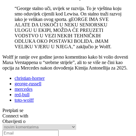
“George stalno uči, uvijek se razvija. To je vještina koju
smo oduvijek cijenili kod Lewisa. On stalno traži razvoj
iako je velikan ovog sporta. gEORGE IMA SVE
ALATE DA USKOČI U NEKU SENIORSKU
ULOGU U EKIPI, MOŽDA ĆE PREUZETI
VODSTVO U VEZI NEKIH TEHNIČKIH
ODLUKA OKO POSTAVKI BOLIDA. iMAM
VELIKU VJERU U NJEGA,” zaključio je Wolff.
Wolff je ranije ove godine javno komentirao kako bi volio dovesti
Maxa Verstappena u “srebrne strijele”, ali to se više ne čini kao
opcija za Mercedes nakon dovođenja Kimija Antonellija za 2025.
christian-horner
george-russell
mercedes
red-bull
toto-wolff
Pretplati se
Connect with
Obavijesti o