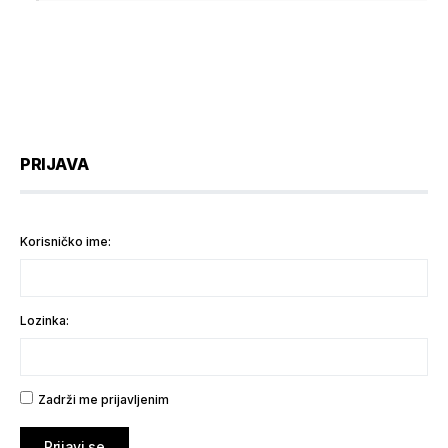
PRIJAVA
Korisničko ime:
Lozinka:
Zadrži me prijavljenim
Prijavi se