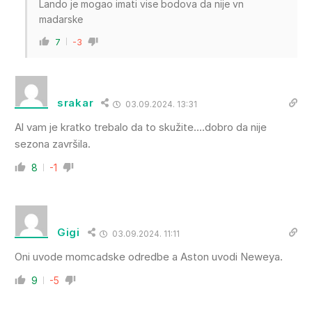
Lando je mogao imati vise bodova da nije vn
madarske
7
-3
srakar
03.09.2024. 13:31
Al vam je kratko trebalo da to skužite….dobro da nije
sezona završila.
8
-1
Gigi
03.09.2024. 11:11
Oni uvode momcadske odredbe a Aston uvodi Neweya.
9
-5