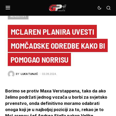
NOVOSTI F1
MCLAREN PLANIRA UVESTI
MOMČADSKE ODREDBE KAKO BI
POMOGAO NORRISU
BY
LUKA TUNJIĆ
03.09.2024.
Borimo se protiv Maxa Verstappena, tako da ako
želimo podržati jednog vozača u borbi za svjetsko
prvenstvo, onda definitivno moramo odabrati
onoga koji je u najboljoj poziciji za to, rekao je to
McLarenov šef Andrea Stella nakon Velike