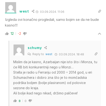
west
03.09.2024. 11:06
Izgleda ovi konačno progledali, samo bojim se da ne bude
kasno!!!
12
-2
schumy
Reply to
west
03.09.2024. 18:48
Mislim da je kasno, Azarbaijan nije isto što i Monza, tu
će RB biti konkurentniji nego u Monzi…
Stella je radio u Ferrariju od 2000 ÷ 2014 god, u eri
Schumachera i dobro zna što je to momčadska
podrška boljem (bolje plasiranom) od polovice
sezone do kraja.
Ali bolje ikad nego nikad, držimo palčeve!
8
0