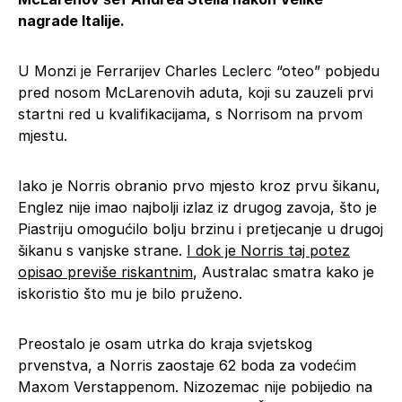
nagrade Italije.
U Monzi je Ferrarijev Charles Leclerc “oteo” pobjedu
pred nosom McLarenovih aduta, koji su zauzeli prvi
startni red u kvalifikacijama, s Norrisom na prvom
mjestu.
Iako je Norris obranio prvo mjesto kroz prvu šikanu,
Englez nije imao najbolji izlaz iz drugog zavoja, što je
Piastriju omogućilo bolju brzinu i pretjecanje u drugoj
šikanu s vanjske strane.
I dok je Norris taj potez
opisao previše riskantnim
, Australac smatra kako je
iskoristio što mu je bilo pruženo.
Preostalo je osam utrka do kraja svjetskog
prvenstva, a Norris zaostaje 62 boda za vodećim
Maxom Verstappenom. Nizozemac nije pobijedio na