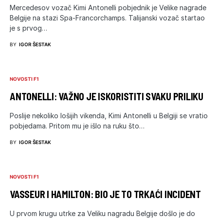
Mercedesov vozač Kimi Antonelli pobjednik je Velike nagrade
Belgije na stazi Spa-Francorchamps. Talijanski vozač startao
je s prvog…
BY
IGOR ŠESTAK
NOVOSTI F1
ANTONELLI: VAŽNO JE ISKORISTITI SVAKU PRILIKU
Poslije nekoliko lošijih vikenda, Kimi Antonelli u Belgiji se vratio
pobjedama. Pritom mu je išlo na ruku što…
BY
IGOR ŠESTAK
NOVOSTI F1
VASSEUR I HAMILTON: BIO JE TO TRKAĆI INCIDENT
U prvom krugu utrke za Veliku nagradu Belgije došlo je do