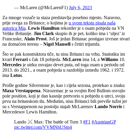
— McLaren (@McLarenF1)
July 6, 2023
Za mnoge vozače ta staza predstavlja posebno mjesto. Naravno,
prije svega za Britance, o kojima je
u svom tekstu pisala naša
autorica Mia
.
Lewis Hamilton
rekorder je s osam pobjeda na VN
Velike Britanije.
Jim Clark
skupio ih je pet, koliko ima i ‘uljez’ iz
Francuske,
Alain Prost
. Još je jedan Britanac postigao izvrsne stvari
na domaćem terenu –
Nigel Mansell
s četiri trijumfa.
Što se pak konstruktora tiče, tu nisu Britanci na vrhu. Statistiku im
kvari
Ferrari
s čak 18 pobjeda.
McLaren
ima 14, a
Williams
10.
Mercedes
je utrku osvajao devet puta, od toga osam u periodu od
2013. do 2021., a osam pobjeda u razdoblju između 1962. i 1972.
ima
Lotus
.
Prošle godine Silverstone je, kao i cijela sezona, protekao u znaku
Maxa Verstappena
. Nizozemac je sa svojim Red Bullom osvojio
pole position, koji je dan kasnije pretvorio u pobjedu u utrci, svoju
prvu na britanskom tlu. Međutim, nisu Britanci bili previše tužni jer
su s Verstappenom na postolju stajali McLarenov
Lando Norris
i
Mercedesov Lewis Hamilton.
Lando
Max: The battle of Turn 3
#F1
#AustrianGP
pic.twitter.com/VVMNhUStn4