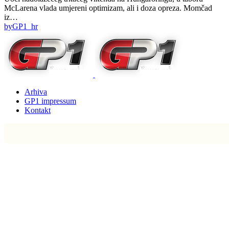
McLarena vlada umjereni optimizam, ali i doza opreza. Momčad
iz…
by
GP1_hr
Arhiva
GP1 impressum
Kontakt