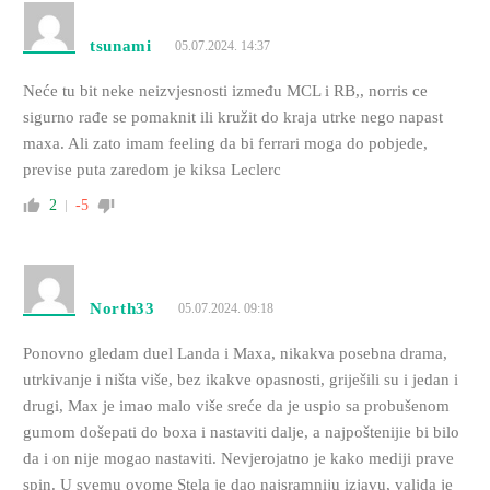
tsunami
05.07.2024. 14:37
Neće tu bit neke neizvjesnosti između MCL i RB,, norris ce
sigurno rađe se pomaknit ili kružit do kraja utrke nego napast
maxa. Ali zato imam feeling da bi ferrari moga do pobjede,
previse puta zaredom je kiksa Leclerc
2
-5
North33
05.07.2024. 09:18
Ponovno gledam duel Landa i Maxa, nikakva posebna drama,
utrkivanje i ništa više, bez ikakve opasnosti, griješili su i jedan i
drugi, Max je imao malo više sreće da je uspio sa probušenom
gumom došepati do boxa i nastaviti dalje, a najpoštenijie bi bilo
da i on nije mogao nastaviti. Nevjerojatno je kako mediji prave
spin. U svemu ovome Stela je dao najsramniju izjavu, valjda je