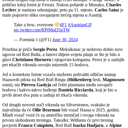
prilično lošoj formi je Ferrari. Nakon pobjede u Monaku,
Charles
Leclerc
je nanizao odustajanje, peto pa 11. mjesto.
Carlos Sainz
je
malo popravio sliku osvajanjem trećeg mjesta u Austriji.
Take a bow, everyone
#F1
#AustrianGP
pic.twitter.com/RPfMuD5pTW
— Formula 1 (@F1)
June 30, 2024
Posebna je priča
Sergio Perez
. Meksikanac je nedavno dobio novi
ugovor od Red Bulla, a fanovi diljem svijeta pitaju se što je bilo u
glavi
Christianu Horneru
i njegovim kolegama. Perez je u zadnjih
pet trkaćih vikenda osvojio mizernih 15 bodova.
Još u kontekstu forme vozača možemo pohvaliti odličan nastup
Haasovih pilota na Red Bull Ringu (
Hülkenberg
šesti,
Magnussen
osmi), niz
Pierrea Gaslyja
od četiri plasmana među osvajače
bodova i kakvo-takvo buđenje
Daniela Ricciarda
, koji je bio u
prvih deset dva puta u zadnja tri trkaća vikenda.
Od drugih novosti uoči vikenda na Silverstoneu, svakako je
najvažnija da će
Ollie Bearman
biti vozač Haasa u 2025. godini.
Mladi vozač vozit će za američku momčad i ovoga vikenda na
prvom slobodnom treningu. Također, Williams će prvi trening
povjeriti
Francu Colapintu
, Red Bull
Isacku Hadjaru
, a
Alpine