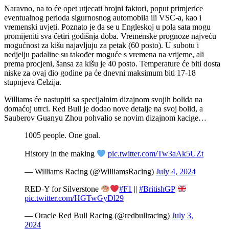
Naravno, na to će opet utjecati brojni faktori, poput primjerice
eventualnog perioda sigurnosnog automobila ili VSC-a, kao i
vremenski uvjeti. Poznato je da se u Engleskoj u pola sata mogu
promijeniti sva četiri godišnja doba. Vremenske prognoze najveću
mogućnost za kišu najavljuju za petak (60 posto). U subotu i
nedjelju padaline su također moguće s vremena na vrijeme, ali
prema procjeni, šansa za kišu je 40 posto. Temperature će biti dosta
niske za ovaj dio godine pa će dnevni maksimum biti 17-18
stupnjeva Celzija.
Williams će nastupiti sa specijalnim dizajnom svojih bolida na
domaćoj utrci. Red Bull je dodao nove detalje na svoj bolid, a
Sauberov Guanyu Zhou pohvalio se novim dizajnom kacige…
1005 people. One goal.
History in the making
pic.twitter.com/Tw3aAk5UZt
— Williams Racing (@WilliamsRacing)
July 4, 2024
RED-Y for Silverstone
#F1
||
#BritishGP
pic.twitter.com/HGTwGyDl29
— Oracle Red Bull Racing (@redbullracing)
July 3,
2024