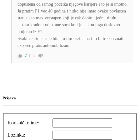
dopustena od samog pocetka njegove karijere i to je sramotno.
Ja pratim F1 vec 40 godina i nitko nije imao ovako povlasten
status kao max verstapen koji je cak dobio i jednu titulu
cistom krađom od strane suca koji je nakon toga doslovno
potjeran iz F1
Svaki centimetar je bitan u tim brzinama i to bi trebao znati
ako vec pratis automobilizam
7
-2
Prijava
Korisničko ime:
Lozinka: