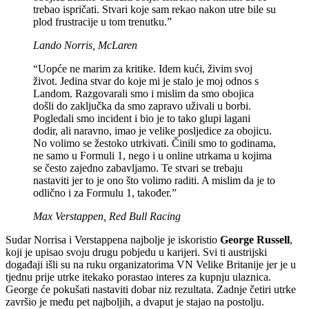
trebao ispričati. Stvari koje sam rekao nakon utre bile su
plod frustracije u tom trenutku.”
Lando Norris, McLaren
“Uopće ne marim za kritike. Idem kući, živim svoj
život. Jedina stvar do koje mi je stalo je moj odnos s
Landom. Razgovarali smo i mislim da smo obojica
došli do zaključka da smo zapravo uživali u borbi.
Pogledali smo incident i bio je to tako glupi lagani
dodir, ali naravno, imao je velike posljedice za obojicu.
No volimo se žestoko utrkivati. Činili smo to godinama,
ne samo u Formuli 1, nego i u online utrkama u kojima
se često zajedno zabavljamo. Te stvari se trebaju
nastaviti jer to je ono što volimo raditi. A mislim da je to
odlično i za Formulu 1, također.”
Max Verstappen, Red Bull Racing
Sudar Norrisa i Verstappena najbolje je iskoristio
George Russell
,
koji je upisao svoju drugu pobjedu u karijeri. Svi ti austrijski
događaji išli su na ruku organizatorima VN Velike Britanije jer je u
tjednu prije utrke itekako porastao interes za kupnju ulaznica.
George će pokušati nastaviti dobar niz rezultata. Zadnje četiri utrke
završio je među pet najboljih, a dvaput je stajao na postolju.