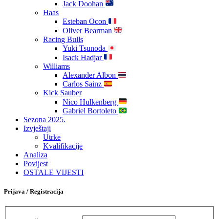
Jack Doohan
Haas
Esteban Ocon
Oliver Bearman
Racing Bulls
Yuki Tsunoda
Isack Hadjar
Williams
Alexander Albon
Carlos Sainz
Kick Sauber
Nico Hulkenberg
Gabriel Bortoleto
Sezona 2025.
Izvještaji
Utrke
Kvalifikacije
Analiza
Povijest
OSTALE VIJESTI
Prijava / Registracija