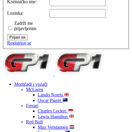
Korisničko ime:
Lozinka:
Zadrži me
prijavljenim
Prijavi se
Registriraj se
Momčadi i vozači
McLaren
Lando Norris
Oscar Piastri
Ferrari
Charles Leclerc
Lewis Hamilton
Red Bull
Max Verstappen