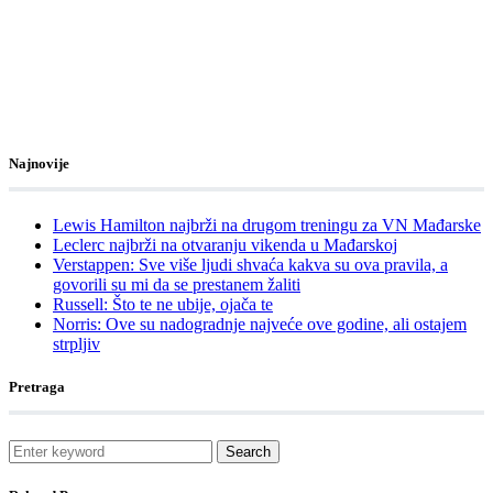
Najnovije
Lewis Hamilton najbrži na drugom treningu za VN Mađarske
Leclerc najbrži na otvaranju vikenda u Mađarskoj
Verstappen: Sve više ljudi shvaća kakva su ova pravila, a
govorili su mi da se prestanem žaliti
Russell: Što te ne ubije, ojača te
Norris: Ove su nadogradnje najveće ove godine, ali ostajem
strpljiv
Pretraga
Search