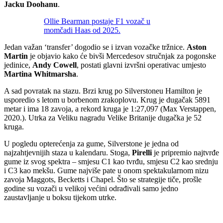
Jacku Doohanu
.
Ollie Bearman postaje F1 vozač u
momčadi Haas od 2025.
Jedan važan ‘transfer’ dogodio se i izvan vozačke tržnice.
Aston
Martin
je objavio kako će bivši Mercedesov stručnjak za pogonske
jedinice,
Andy Cowell
, postati glavni izvršni operativac umjesto
Martina Whitmarsha
.
A sad povratak na stazu. Brzi krug po Silverstoneu Hamilton je
usporedio s letom u borbenom zrakoplovu. Krug je dugačak 5891
metar i ima 18 zavoja, a rekord kruga je 1:27,097 (Max Verstappen,
2020.). Utrka za Veliku nagradu Velike Britanije dugačka je 52
kruga.
U pogledu opterećenja za gume, Silverstone je jedna od
najzahtjevnijih staza u kalendaru. Stoga,
Pirelli
je pripremio najtvrđe
gume iz svog spektra – smjesu C1 kao tvrđu, smjesu C2 kao srednju
i C3 kao mekšu. Gume najviše pate u onom spektakularnom nizu
zavoja Maggots, Becketts i Chapel. Što se strategije tiče, prošle
godine su vozači u velikoj većini odrađivali samo jedno
zaustavljanje u boksu tijekom utrke.