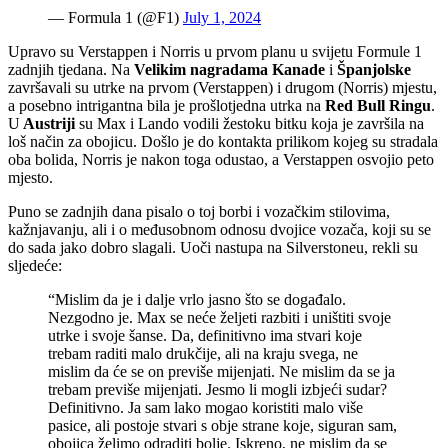
— Formula 1 (@F1)
July 1, 2024
Upravo su Verstappen i Norris u prvom planu u svijetu Formule 1
zadnjih tjedana. Na
Velikim nagradama Kanade
i
Španjolske
završavali su utrke na prvom (Verstappen) i drugom (Norris) mjestu,
a posebno intrigantna bila je prošlotjedna utrka na
Red Bull Ringu
.
U
Austriji
su Max i Lando vodili žestoku bitku koja je završila na
loš način za obojicu. Došlo je do kontakta prilikom kojeg su stradala
oba bolida, Norris je nakon toga odustao, a Verstappen osvojio peto
mjesto.
Puno se zadnjih dana pisalo o toj borbi i vozačkim stilovima,
kažnjavanju, ali i o međusobnom odnosu dvojice vozača, koji su se
do sada jako dobro slagali. Uoči nastupa na Silverstoneu, rekli su
sljedeće:
“Mislim da je i dalje vrlo jasno što se događalo.
Nezgodno je. Max se neće željeti razbiti i uništiti svoje
utrke i svoje šanse. Da, definitivno ima stvari koje
trebam raditi malo drukčije, ali na kraju svega, ne
mislim da će se on previše mijenjati. Ne mislim da se ja
trebam previše mijenjati. Jesmo li mogli izbjeći sudar?
Definitivno. Ja sam lako mogao koristiti malo više
pasice, ali postoje stvari s obje strane koje, siguran sam,
obojica želimo odraditi bolje. Iskreno, ne mislim da se