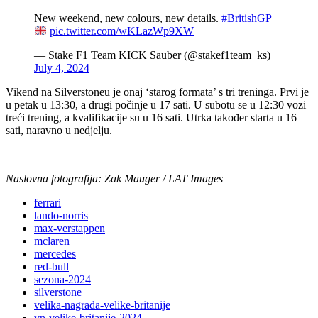
New weekend, new colours, new details.
#BritishGP
pic.twitter.com/wKLazWp9XW
— Stake F1 Team KICK Sauber (@stakef1team_ks)
July 4, 2024
Vikend na Silverstoneu je onaj ‘starog formata’ s tri treninga. Prvi je
u petak u 13:30, a drugi počinje u 17 sati. U subotu se u 12:30 vozi
treći trening, a kvalifikacije su u 16 sati. Utrka također starta u 16
sati, naravno u nedjelju.
Naslovna fotografija: Zak Mauger / LAT Images
ferrari
lando-norris
max-verstappen
mclaren
mercedes
red-bull
sezona-2024
silverstone
velika-nagrada-velike-britanije
vn-velike-britanije-2024