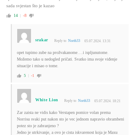
sada svjestan što je kazao
14
-8
srakar
Reply to
North33
05.07.2024. 13:31
opet tupimo zube na prožvakanome….i ispljunutome.
Možemo tako u nedogled pričati. Svatko ima svoje viđenje
situacije i misao o tome.
5
-1
White Lion
Reply to
North33
05.07.2024. 18:21
Zar zaista ne vidis kako Verstapen pomice volan prema
Norrisu svaki put nakon sto je vec jednom napravio obrambeni
potez sto je zabranjeno ?
Jedno je utrkivanje, a ovo je cista iskvarenost koja je Maxu