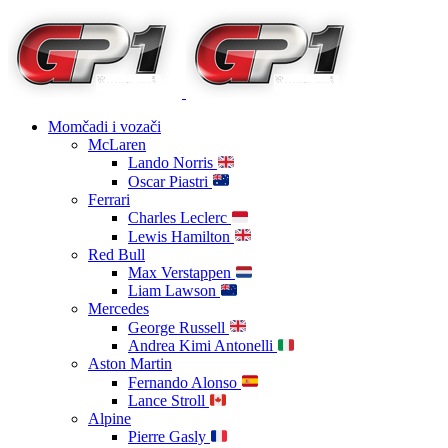
Momčadi i vozači
McLaren
Lando Norris
Oscar Piastri
Ferrari
Charles Leclerc
Lewis Hamilton
Red Bull
Max Verstappen
Liam Lawson
Mercedes
George Russell
Andrea Kimi Antonelli
Aston Martin
Fernando Alonso
Lance Stroll
Alpine
Pierre Gasly