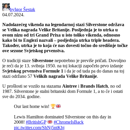
by
Igor Šestak
04.07.2024.
Nadolazećeg vikenda na legendarnoj stazi Silverstone održava
se Velika nagrada Velike Britanije. Posljednja je to utrka u
ovom nizu od tri Grand Prixa u isto toliko vikenda, odnosno
kako bi to Englezi nazvali – posljednja utrka triple headera.
Također, utrka je to koja će nas dovesti točno do središnje točke
ove sezone Svjetskog prvenstva.
O tradiciji staze
Silverstone
nepotrebno je previše pričati. Dovoljno
je reći da je 13. svibnja 1950. na toj lokaciji započelo prvo izdanje
Svjetskog prvenstva Formule 1
i da je od tada pa do danas na toj
stazi održano 57
Velikih nagrada Velike Britanije
.
U prošlosti se vozilo na stazama
Aintree
i
Brands Hatch
, no od
1987. Silverstone je stalni britanski dom Formule 1, a to će i ostati
sve do 2034. godine.
Our last home win!
Lewis Hamilton dominated Silverstone on this day in
2008!
#BritishGP
#ChromeIsBack
pic.twitter.com/ShNj5ntKbj