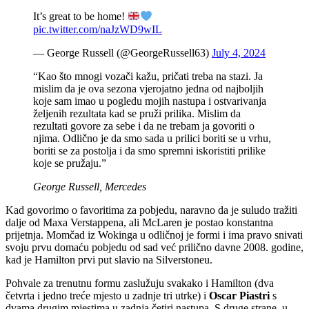
It’s great to be home!
pic.twitter.com/naJzWD9wIL
— George Russell (@GeorgeRussell63)
July 4, 2024
“Kao što mnogi vozači kažu, pričati treba na stazi. Ja
mislim da je ova sezona vjerojatno jedna od najboljih
koje sam imao u pogledu mojih nastupa i ostvarivanja
željenih rezultata kad se pruži prilika. Mislim da
rezultati govore za sebe i da ne trebam ja govoriti o
njima. Odlično je da smo sada u prilici boriti se u vrhu,
boriti se za postolja i da smo spremni iskoristiti prilike
koje se pružaju.”
George Russell, Mercedes
Kad govorimo o favoritima za pobjedu, naravno da je suludo tražiti
dalje od Maxa Verstappena, ali McLaren je postao konstantna
prijetnja. Momčad iz Wokinga u odličnoj je formi i ima pravo snivati
svoju prvu domaću pobjedu od sad već prilično davne 2008. godine,
kad je Hamilton prvi put slavio na Silverstoneu.
Pohvale za trenutnu formu zaslužuju svakako i Hamilton (dva
četvrta i jedno treće mjesto u zadnje tri utrke) i
Oscar Piastri
s
dvama drugim mjestima u zadnja četiri nastupa. S druge strane, u