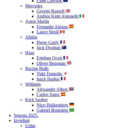
Liam Lawson
Mercedes
George Russell
Andrea Kimi Antonelli
Aston Martin
Fernando Alonso
Lance Stroll
Alpine
Pierre Gasly
Jack Doohan
Haas
Esteban Ocon
Oliver Bearman
Racing Bulls
Yuki Tsunoda
Isack Hadjar
Williams
Alexander Albon
Carlos Sainz
Kick Sauber
Nico Hulkenberg
Gabriel Bortoleto
Sezona 2025.
Izvještaji
Utrke