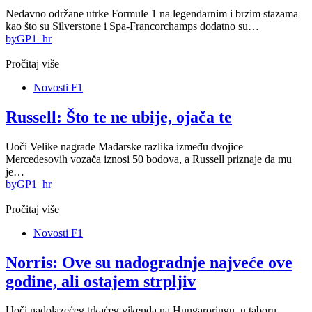
Nedavno održane utrke Formule 1 na legendarnim i brzim stazama
kao što su Silverstone i Spa-Francorchamps dodatno su…
by
GP1_hr
Pročitaj više
Novosti F1
Russell: Što te ne ubije, ojača te
Uoči Velike nagrade Mađarske razlika između dvojice
Mercedesovih vozača iznosi 50 bodova, a Russell priznaje da mu
je…
by
GP1_hr
Pročitaj više
Novosti F1
Norris: Ove su nadogradnje najveće ove
godine, ali ostajem strpljiv
Uoči nadolazećeg trkaćeg vikenda na Hungaroringu, u taboru