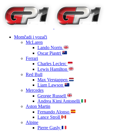
Momčadi i vozači
McLaren
Lando Norris
Oscar Piastri
Ferrari
Charles Leclerc
Lewis Hamilton
Red Bull
Max Verstappen
Liam Lawson
Mercedes
George Russell
Andrea Kimi Antonelli
Aston Martin
Fernando Alonso
Lance Stroll
Alpine
Pierre Gasly