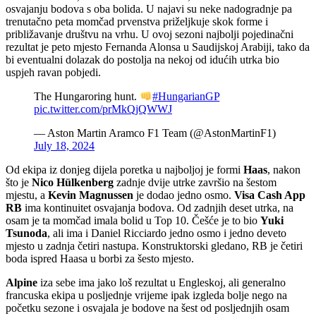
osvajanju bodova s oba bolida. U najavi su neke nadogradnje pa
trenutačno peta momčad prvenstva priželjkuje skok forme i
približavanje društvu na vrhu. U ovoj sezoni najbolji pojedinačni
rezultat je peto mjesto Fernanda Alonsa u Saudijskoj Arabiji, tako da
bi eventualni dolazak do postolja na nekoj od idućih utrka bio
uspjeh ravan pobjedi.
The Hungaroring hunt.
#HungarianGP
pic.twitter.com/prMkQjQWWJ
— Aston Martin Aramco F1 Team (@AstonMartinF1)
July 18, 2024
Od ekipa iz donjeg dijela poretka u najboljoj je formi
Haas
, nakon
što je
Nico Hülkenberg
zadnje dvije utrke završio na šestom
mjestu, a
Kevin Magnussen
je dodao jedno osmo.
Visa Cash App
RB
ima kontinuitet osvajanja bodova. Od zadnjih deset utrka, na
osam je ta momčad imala bolid u Top 10. Češće je to bio
Yuki
Tsunoda
, ali ima i Daniel Ricciardo jedno osmo i jedno deveto
mjesto u zadnja četiri nastupa. Konstruktorski gledano, RB je četiri
boda ispred Haasa u borbi za šesto mjesto.
Alpine
iza sebe ima jako loš rezultat u Engleskoj, ali generalno
francuska ekipa u posljednje vrijeme ipak izgleda bolje nego na
početku sezone i osvajala je bodove na šest od posljednjih osam