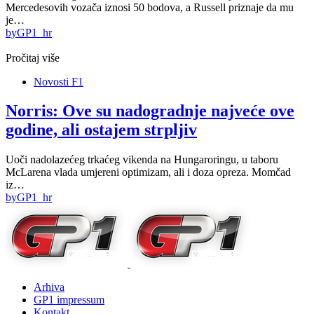
Mercedesovih vozača iznosi 50 bodova, a Russell priznaje da mu
je…
by
GP1_hr
Pročitaj više
Novosti F1
Norris: Ove su nadogradnje najveće ove
godine, ali ostajem strpljiv
Uoči nadolazećeg trkaćeg vikenda na Hungaroringu, u taboru
McLarena vlada umjereni optimizam, ali i doza opreza. Momčad
iz…
by
GP1_hr
Arhiva
GP1 impressum
Kontakt