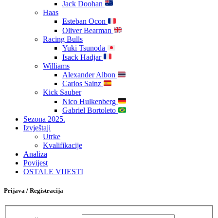
Jack Doohan
Haas
Esteban Ocon
Oliver Bearman
Racing Bulls
Yuki Tsunoda
Isack Hadjar
Williams
Alexander Albon
Carlos Sainz
Kick Sauber
Nico Hulkenberg
Gabriel Bortoleto
Sezona 2025.
Izvještaji
Utrke
Kvalifikacije
Analiza
Povijest
OSTALE VIJESTI
Prijava / Registracija