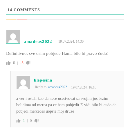
14
COMMENTS
amadeus2022
19.07.2024. 14:36
Definitivno, sve osim pobjede Hama bilo bi pravo čudo!
0
-5
klepesina
Reply to
amadeus2022
19.07.2024. 16:16
a ver i ostali kao da nece ucestvovat sa svojim jos brzim
bolidima od merca pa ce ham pobjedit E vidi bilo bi cudo da
pobjedi mercedes uopste moj druze
1
0