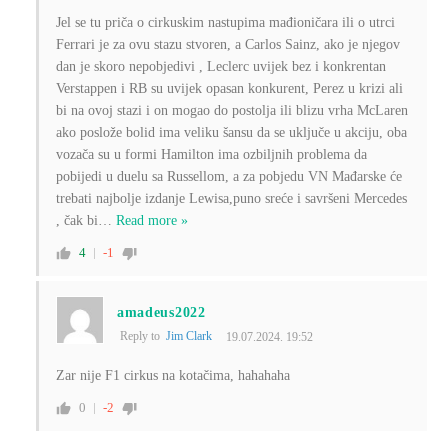
Jel se tu priča o cirkuskim nastupima mađioničara ili o utrci
Ferrari je za ovu stazu stvoren, a Carlos Sainz, ako je njegov
dan je skoro nepobjedivi , Leclerc uvijek bez i konkrentan
Verstappen i RB su uvijek opasan konkurent, Perez u krizi ali
bi na ovoj stazi i on mogao do postolja ili blizu vrha McLaren
ako poslože bolid ima veliku šansu da se uključe u akciju, oba
vozača su u formi Hamilton ima ozbiljnih problema da
pobijedi u duelu sa Russellom, a za pobjedu VN Mađarske će
trebati najbolje izdanje Lewisa,puno sreće i savršeni Mercedes
, čak bi
…
Read more »
4
-1
amadeus2022
Reply to
Jim Clark
19.07.2024. 19:52
Zar nije F1 cirkus na kotačima, hahahaha
0
-2