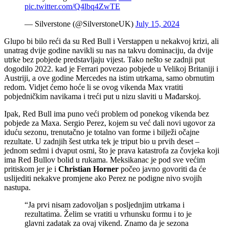
pic.twitter.com/Q4lbq4ZwTE
— Silverstone (@SilverstoneUK)
July 15, 2024
Glupo bi bilo reći da su Red Bull i Verstappen u nekakvoj krizi, ali
unatrag dvije godine navikli su nas na takvu dominaciju, da dvije
utrke bez pobjede predstavljaju vijest. Tako nešto se zadnji put
dogodilo 2022. kad je Ferrari povezao pobjede u Velikoj Britaniji i
Austriji, a ove godine Mercedes na istim utrkama, samo obrnutim
redom. Vidjet ćemo hoće li se ovog vikenda Max vratiti
pobjedničkim navikama i treći put u nizu slaviti u Mađarskoj.
Ipak, Red Bull ima puno veći problem od ponekog vikenda bez
pobjede za Maxa. Sergio Perez, kojem su već dali novi ugovor za
iduću sezonu, trenutačno je totalno van forme i bilježi očajne
rezultate. U zadnjih šest utrka tek je triput bio u prvih deset –
jednom sedmi i dvaput osmi, što je prava katastrofa za čovjeka koji
ima Red Bullov bolid u rukama. Meksikanac je pod sve većim
pritiskom jer je i
Christian Horner
počeo javno govoriti da će
uslijediti nekakve promjene ako Perez ne podigne nivo svojih
nastupa.
“Ja prvi nisam zadovoljan s posljednjim utrkama i
rezultatima. Želim se vratiti u vrhunsku formu i to je
glavni zadatak za ovaj vikend. Znamo da je sezona