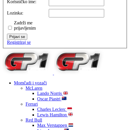
Korisničko ime:
Lozinka:
Zadrži me
prijavljenim
Prijavi se
Registriraj se
Momčadi i vozači
McLaren
Lando Norris
Oscar Piastri
Ferrari
Charles Leclerc
Lewis Hamilton
Red Bull
Max Verstappen