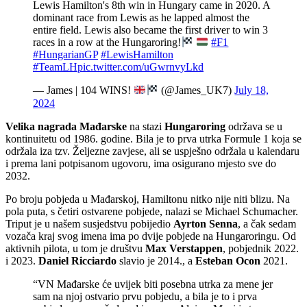
Lewis Hamilton's 8th win in Hungary came in 2020. A
dominant race from Lewis as he lapped almost the
entire field. Lewis also became the first driver to win 3
races in a row at the Hungaroring!
#F1
#HungarianGP
#LewisHamilton
#TeamLH
pic.twitter.com/uGwrnvyLkd
— James | 104 WINS!
(@James_UK7)
July 18,
2024
Velika nagrada Mađarske
na stazi
Hungaroring
održava se u
kontinuitetu od 1986. godine. Bila je to prva utrka Formule 1 koja se
održala iza tzv. Željezne zavjese, ali se uspješno održala u kalendaru
i prema lani potpisanom ugovoru, ima osigurano mjesto sve do
2032.
Po broju pobjeda u Mađarskoj, Hamiltonu nitko nije niti blizu. Na
pola puta, s četiri ostvarene pobjede, nalazi se Michael Schumacher.
Triput je u našem susjedstvu pobijedio
Ayrton Senna
, a čak sedam
vozača kraj svog imena ima po dvije pobjede na Hungaroringu. Od
aktivnih pilota, u tom je društvu
Max Verstappen
, pobjednik 2022.
i 2023.
Daniel Ricciardo
slavio je 2014., a
Esteban Ocon
2021.
“VN Mađarske će uvijek biti posebna utrka za mene jer
sam na njoj ostvario prvu pobjedu, a bila je to i prva