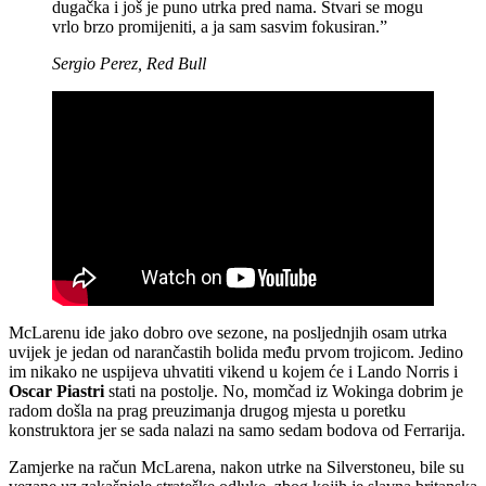
dugačka i još je puno utrka pred nama. Stvari se mogu
vrlo brzo promijeniti, a ja sam sasvim fokusiran.”
Sergio Perez, Red Bull
McLarenu ide jako dobro ove sezone, na posljednjih osam utrka
uvijek je jedan od narančastih bolida među prvom trojicom. Jedino
im nikako ne uspijeva uhvatiti vikend u kojem će i Lando Norris i
Oscar Piastri
stati na postolje. No, momčad iz Wokinga dobrim je
radom došla na prag preuzimanja drugog mjesta u poretku
konstruktora jer se sada nalazi na samo sedam bodova od Ferrarija.
Zamjerke na račun McLarena, nakon utrke na Silverstoneu, bile su