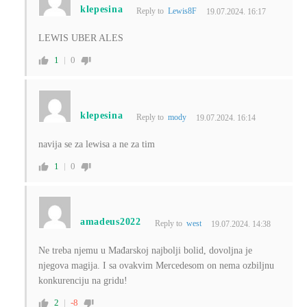
klepesina
Reply to
Lewis8F
19.07.2024. 16:17
LEWIS UBER ALES
1
0
klepesina
Reply to
mody
19.07.2024. 16:14
navija se za lewisa a ne za tim
1
0
amadeus2022
Reply to
west
19.07.2024. 14:38
Ne treba njemu u Mađarskoj najbolji bolid, dovoljna je
njegova magija. I sa ovakvim Mercedesom on nema ozbiljnu
konkurenciju na gridu!
2
-8