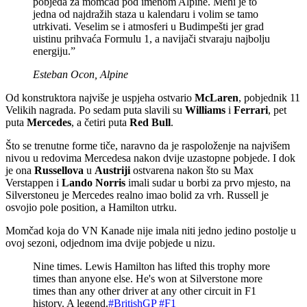
pobjeda za momčad pod imenom Alpine. Meni je to
jedna od najdražih staza u kalendaru i volim se tamo
utrkivati. Veselim se i atmosferi u Budimpešti jer grad
uistinu prihvaća Formulu 1, a navijači stvaraju najbolju
energiju.”
Esteban Ocon, Alpine
Od konstruktora najviše je uspjeha ostvario
McLaren
, pobjednik 11
Velikih nagrada. Po sedam puta slavili su
Williams
i
Ferrari
, pet
puta
Mercedes
, a četiri puta
Red Bull
.
Što se trenutne forme tiče, naravno da je raspoloženje na najvišem
nivou u redovima Mercedesa nakon dvije uzastopne pobjede. I dok
je ona
Russellova
u
Austriji
ostvarena nakon što su Max
Verstappen i
Lando Norris
imali sudar u borbi za prvo mjesto, na
Silverstoneu je Mercedes realno imao bolid za vrh. Russell je
osvojio pole position, a Hamilton utrku.
Momčad koja do VN Kanade nije imala niti jedno jedino postolje u
ovoj sezoni, odjednom ima dvije pobjede u nizu.
Nine times. Lewis Hamilton has lifted this trophy more
times than anyone else. He's won at Silverstone more
times than any other driver at any other circuit in F1
history. A legend.
#BritishGP
#F1