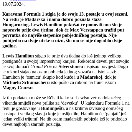
19.07.2024.
Karavana Formule 1 stigla je do svoje 13. postaje u ovoj sezoni.
Na redu je Mađarska i nama dobro poznata staza
Hungaroring. Lewis Hamilton pokušat će ponoviti ono što je
napravio prije dva tjedna, dok će Max Verstappen tražiti put
povratka do najviše stepenice pobjedničkog postolja. Nije
pobijedio na dvije utrke u nizu, što mu se nije dogodilo dvije
godine.
Lewis Hamilton
stigao je prije dva tjedna do još jednog velikog
postignuća u svojoj impresivnoj karijeri. Rekordni deveti put osvojio
je svoj domaći
Grand Prix
na
Silverstoneu
i ispisao povijest. Dugo
je rekord stajao na osam pobjeda jednog vozača na istoj stazi:
Hamilton je ‘osmicu’ skupio kod kuće i u
Mađarskoj
, dok je
Michaelu Schumacheru
isto pošlo za rukom na francuskom
Magny Coursu
.
Iz tih podataka može se iščitati kako se Lewisu već nadolazećeg
vikenda smiješi nova prilika za ‘devetku’. U kalendaru Formule 1 na
redu je gostovanje u
Budimpešti
, a na krilima izvrsnog domaćeg
nastupa i velikog slavlja koje je uslijedilo, Hamilton će ‘ganjati’ još
jedan veliki trijumf. Na tih osam mađarskih pobjeda još je pridodao
devet najboljih startnih pozicija.