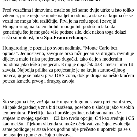
Pred vozačima i timovima ostale su još samo dvije utrke u isto toliko
vikenda, prije nego se upute na ljetni odmor, a staze na kojima će se
voziti ne mogu biti različitije. Prvi je na redu spori i zavojiti
Hungaroring, na kojem bolidi moraju biti podešeni tako da
generiraju što je moguće više potisne sile, dok nakon toga dolazi
sušta suprotnost, brzi
Spa-Francorchamps
.
Hungaroring je poznat po svom nadimku “Monte Carlo bez
ograda”. Jednostavno, zavoji se brzo nižu jedan za drugim, ravnih je
dijelova malo i nisu pretjerano dugački, tako da je s modernim
bolidima jako teško pretjecati. Krug je dugačak 4381 metar i ima 14
zavoja. Najbolja prilika za pretjecanje je na kraju startno-ciljnog
pravca, gdje se nalazi prva DRS zona, dok je druga na nešto kraćem
potezu između prvog i drugog zavoja.
Što se guma tiče, vožnja na Hungaroringu ne stvara pretjerani stres,
ali ipak degradacija zna biti izražena, posebno u slučaju jako visokih
temperatura.
Pirelli
je, kao i prošle godine, odabrao najmekše
smjese iz svojeg spektra –
C3
kao tvrđu opciju,
C4
kao srednju i
C5
kao mekšu. Tijekom vikenda se može očekivati značajna evolucija
same podloge jer staza kroz godinu nije prečesto u upotrebi pa se s
polaganjem gume značajno ubrzava.