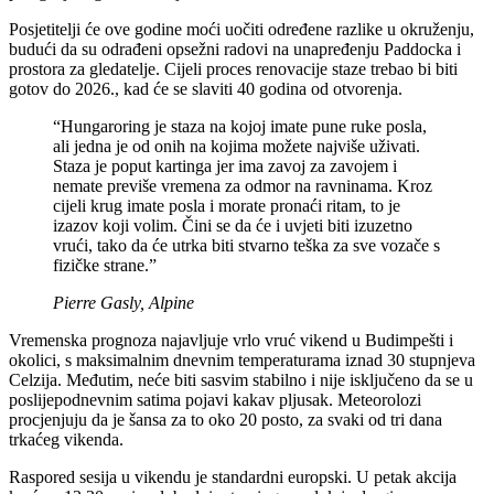
Posjetitelji će ove godine moći uočiti određene razlike u okruženju,
budući da su odrađeni opsežni radovi na unapređenju Paddocka i
prostora za gledatelje. Cijeli proces renovacije staze trebao bi biti
gotov do 2026., kad će se slaviti 40 godina od otvorenja.
“Hungaroring je staza na kojoj imate pune ruke posla,
ali jedna je od onih na kojima možete najviše uživati.
Staza je poput kartinga jer ima zavoj za zavojem i
nemate previše vremena za odmor na ravninama. Kroz
cijeli krug imate posla i morate pronaći ritam, to je
izazov koji volim. Čini se da će i uvjeti biti izuzetno
vrući, tako da će utrka biti stvarno teška za sve vozače s
fizičke strane.”
Pierre Gasly, Alpine
Vremenska prognoza najavljuje vrlo vruć vikend u Budimpešti i
okolici, s maksimalnim dnevnim temperaturama iznad 30 stupnjeva
Celzija. Međutim, neće biti sasvim stabilno i nije isključeno da se u
poslijepodnevnim satima pojavi kakav pljusak. Meteorolozi
procjenjuju da je šansa za to oko 20 posto, za svaki od tri dana
trkaćeg vikenda.
Raspored sesija u vikendu je standardni europski. U petak akcija