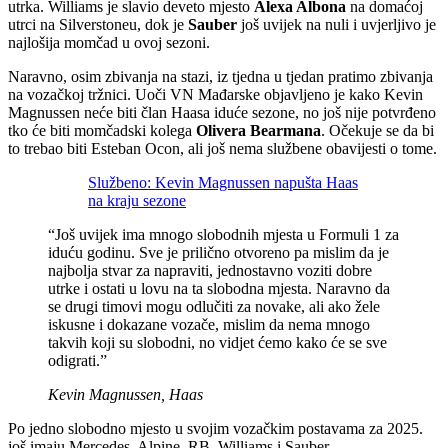
utrka. Williams je slavio deveto mjesto
Alexa Albona
na domaćoj
utrci na Silverstoneu, dok je
Sauber
još uvijek na nuli i uvjerljivo je
najlošija momčad u ovoj sezoni.
Naravno, osim zbivanja na stazi, iz tjedna u tjedan pratimo zbivanja
na vozačkoj tržnici. Uoči VN Mađarske objavljeno je kako Kevin
Magnussen neće biti član Haasa iduće sezone, no još nije potvrđeno
tko će biti momčadski kolega
Olivera Bearmana
. Očekuje se da bi
to trebao biti Esteban Ocon, ali još nema službene obavijesti o tome.
Službeno: Kevin Magnussen napušta Haas
na kraju sezone
“Još uvijek ima mnogo slobodnih mjesta u Formuli 1 za
iduću godinu. Sve je prilično otvoreno pa mislim da je
najbolja stvar za napraviti, jednostavno voziti dobre
utrke i ostati u lovu na ta slobodna mjesta. Naravno da
se drugi timovi mogu odlučiti za novake, ali ako žele
iskusne i dokazane vozače, mislim da nema mnogo
takvih koji su slobodni, no vidjet ćemo kako će se sve
odigrati.”
Kevin Magnussen, Haas
Po jedno slobodno mjesto u svojim vozačkim postavama za 2025.
još imaju Mercedes, Alpine, RB, Williams i Sauber.