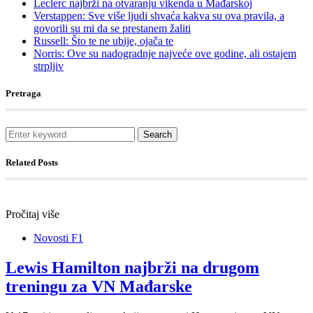
Leclerc najbrži na otvaranju vikenda u Mađarskoj
Verstappen: Sve više ljudi shvaća kakva su ova pravila, a
govorili su mi da se prestanem žaliti
Russell: Što te ne ubije, ojača te
Norris: Ove su nadogradnje najveće ove godine, ali ostajem
strpljiv
Pretraga
Search
Related Posts
Pročitaj više
Novosti F1
Lewis Hamilton najbrži na drugom
treningu za VN Mađarske