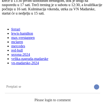
kreće u 13:30 prvim slobodnim treningom, dok je drugi na
rasporedu u 17 sati. Treći trening je u subotu u 12:30, a kvalifikacije
počinju u 16 sati. Kulminacija vikenda, utrka za VN Mađarske,
startat će u nedjelju u 15 sati.
ferrari
lewis-hamilton
max-verstappen
mclaren
mercedes
red-bull
sezona-2024
velika-nagrada-madarske
vn-madarske-2024
Pretplati se
Please login to comment