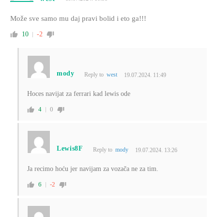
Može sve samo mu daj pravi bolid i eto ga!!!
10
-2
mody
Reply to
west
19.07.2024. 11:49
Hoces navijat za ferrari kad lewis ode
4
0
Lewis8F
Reply to
mody
19.07.2024. 13:26
Ja recimo hoću jer navijam za vozača ne za tim.
6
-2