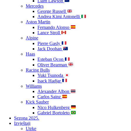
Liam Lawson
Mercedes
George Russell
Andrea Kimi Antonelli
Aston Martin
Fernando Alonso
Lance Stroll
Alpine
Pierre Gasly
Jack Doohan
Haas
Esteban Ocon
Oliver Bearman
Racing Bulls
Yuki Tsunoda
Isack Hadjar
Williams
Alexander Albon
Carlos Sainz
Kick Sauber
Nico Hulkenberg
Gabriel Bortoleto
Sezona 2025.
Izvještaji
Utrke