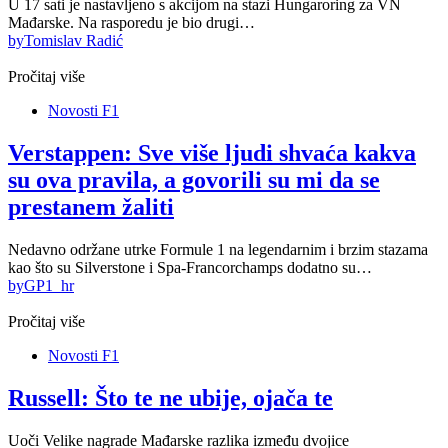
U 17 sati je nastavljeno s akcijom na stazi Hungaroring za VN
Mađarske. Na rasporedu je bio drugi…
by
Tomislav Radić
Pročitaj više
Novosti F1
Verstappen: Sve više ljudi shvaća kakva
su ova pravila, a govorili su mi da se
prestanem žaliti
Nedavno održane utrke Formule 1 na legendarnim i brzim stazama
kao što su Silverstone i Spa-Francorchamps dodatno su…
by
GP1_hr
Pročitaj više
Novosti F1
Russell: Što te ne ubije, ojača te
Uoči Velike nagrade Mađarske razlika između dvojice