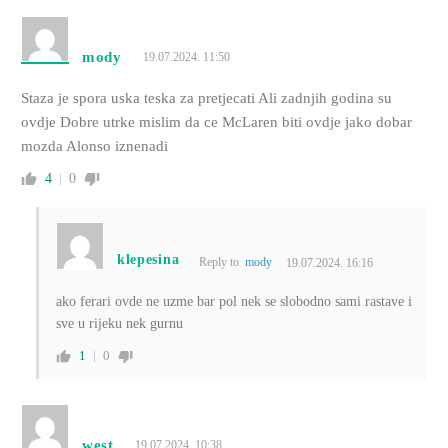
mody
19.07.2024. 11:50
Staza je spora uska teska za pretjecati Ali zadnjih godina su
ovdje Dobre utrke mislim da ce McLaren biti ovdje jako dobar
mozda Alonso iznenadi
4
0
klepesina
Reply to
mody
19.07.2024. 16:16
ako ferari ovde ne uzme bar pol nek se slobodno sami rastave i
sve u rijeku nek gurnu
1
0
west
19.07.2024. 10:38