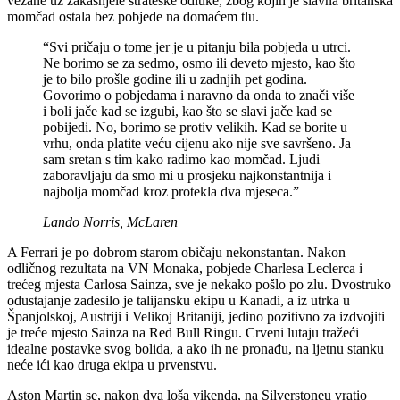
vezane uz zakašnjele strateške odluke, zbog kojih je slavna britanska
momčad ostala bez pobjede na domaćem tlu.
“Svi pričaju o tome jer je u pitanju bila pobjeda u utrci.
Ne borimo se za sedmo, osmo ili deveto mjesto, kao što
je to bilo prošle godine ili u zadnjih pet godina.
Govorimo o pobjedama i naravno da onda to znači više
i boli jače kad se izgubi, kao što se slavi jače kad se
pobijedi. No, borimo se protiv velikih. Kad se borite u
vrhu, onda platite veću cijenu ako nije sve savršeno. Ja
sam sretan s tim kako radimo kao momčad. Ljudi
zaboravljaju da smo mi u prosjeku najkonstantnija i
najbolja momčad kroz protekla dva mjeseca.”
Lando Norris, McLaren
A Ferrari je po dobrom starom običaju nekonstantan. Nakon
odličnog rezultata na VN Monaka, pobjede Charlesa Leclerca i
trećeg mjesta Carlosa Sainza, sve je nekako pošlo po zlu. Dvostruko
odustajanje zadesilo je talijansku ekipu u Kanadi, a iz utrka u
Španjolskoj, Austriji i Velikoj Britaniji, jedino pozitivno za izdvojiti
je treće mjesto Sainza na Red Bull Ringu. Crveni lutaju tražeći
idealne postavke svog bolida, a ako ih ne pronađu, na ljetnu stanku
neće ići kao druga ekipa u prvenstvu.
Aston Martin se, nakon dva loša vikenda, na Silverstoneu vratio