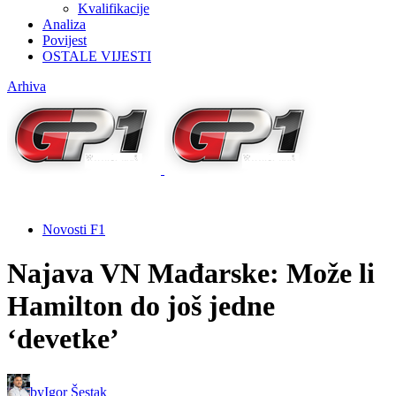
Kvalifikacije
Analiza
Povijest
OSTALE VIJESTI
Arhiva
Novosti F1
Najava VN Mađarske: Može li
Hamilton do još jedne
‘devetke’
by
Igor Šestak