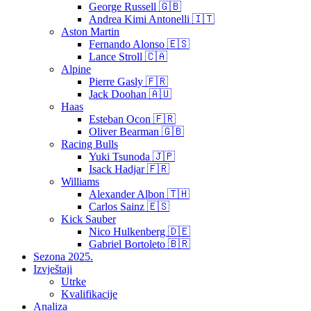
George Russell 🇬🇧
Andrea Kimi Antonelli 🇮🇹
Aston Martin
Fernando Alonso 🇪🇸
Lance Stroll 🇨🇦
Alpine
Pierre Gasly 🇫🇷
Jack Doohan 🇦🇺
Haas
Esteban Ocon 🇫🇷
Oliver Bearman 🇬🇧
Racing Bulls
Yuki Tsunoda 🇯🇵
Isack Hadjar 🇫🇷
Williams
Alexander Albon 🇹🇭
Carlos Sainz 🇪🇸
Kick Sauber
Nico Hulkenberg 🇩🇪
Gabriel Bortoleto 🇧🇷
Sezona 2025.
Izvještaji
Utrke
Kvalifikacije
Analiza