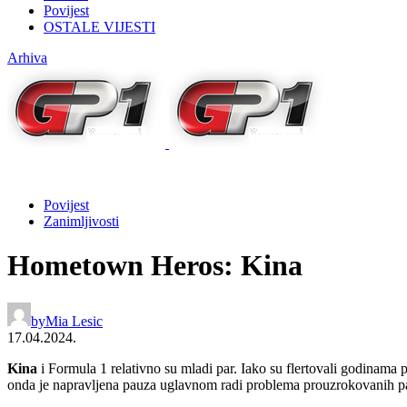
Povijest
OSTALE VIJESTI
Arhiva
Povijest
Zanimljivosti
Hometown Heros: Kina
by
Mia Lesic
17.04.2024.
Kina
i Formula 1 relativno su mladi par. Iako su flertovali godinama 
onda je napravljena pauza uglavnom radi problema prouzrokovanih 