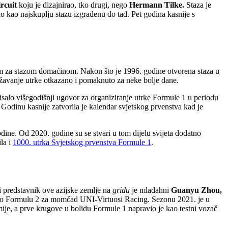
rcuit
koju je dizajnirao, tko drugi, nego
Hermann Tilke.
Staza je
lo kao najskuplju stazu izgrađenu do tad. Pet godina kasnije s
agom za stazom domaćinom. Nakon što je 1996. godine otvorena staza u
državanje utrke otkazano i pomaknuto za neke bolje dane.
salo višegodišnji ugovor za organiziranje utrke Formule 1 u periodu
Godinu kasnije zatvorila je kalendar svjetskog prvenstva kad je
ine. Od 2020. godine su se stvari u tom dijelu svijeta dodatno
ila i
1000. utrka Svjetskog prvenstva Formule 1
.
ni predstavnik ove azijske zemlje na
gridu
je mlađahni
Guanyu Zhou,
ozio Formulu 2 za momčad UNI-Virtuosi Racing. Sezonu 2021. je u
je, a prve krugove u bolidu Formule 1 napravio je kao testni vozač