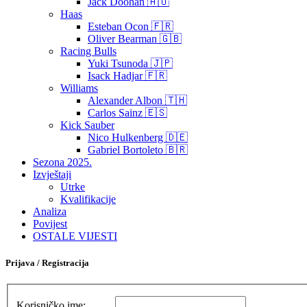
Jack Doohan 🇦🇺
Haas
Esteban Ocon 🇫🇷
Oliver Bearman 🇬🇧
Racing Bulls
Yuki Tsunoda 🇯🇵
Isack Hadjar 🇫🇷
Williams
Alexander Albon 🇹🇭
Carlos Sainz 🇪🇸
Kick Sauber
Nico Hulkenberg 🇩🇪
Gabriel Bortoleto 🇧🇷
Sezona 2025.
Izvještaji
Utrke
Kvalifikacije
Analiza
Povijest
OSTALE VIJESTI
Prijava / Registracija
Korisničko ime: