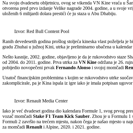
Na svoju dvadesetu obljetnicu, ovog se vikenda VN Kine vraća u Šan
otvorena pred prvo izdanje Velike nagrade 2004. godine, a u svoje vrij
uloženih 6 milijardi dolara prestići će ju staza u Abu Dhabiju.
Izvor: Red Bull Content Pool
Ranih devedesetih godina prošlog stoljeća kineska vlast poželjela je
gradu Zhuhai u južnoj Kini, utrka je preliminarno ubačena u kalendar 
Nešto kasnije, 2002. godine, objavljeno je da je rukovodstvo staze S
od 2004. do 2011. godine. Prva utrka za
VN Kine
održana je 26. rujn
pobijedio novopečeni prvak
Fernando Alonso
i svojoj momčadi
Ren
Unatoč financijskim problemima s kojim se rukovodstvo utrke suočaval
zakomplicirale, pa je Kina ispala iz igre iako je imala potpisan ugovo
Izvor: Renault Media Center
Iako je već dvadeset godina dio kalendara Formule 1, svog prvog predst
vozač momčadi
Stake F1 Team Kick Sauber
. Zhou je u Formulu 1 
Formuli 2 završio na trećem mjestu, nakon čega je našao mjesto u naje
za momčadi
Renault
i Alpine, 2020. i 2021. godine.