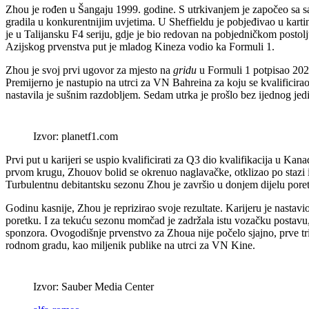
Zhou je rođen u Šangaju 1999. godine. S utrkivanjem je započeo sa sam
gradila u konkurentnijim uvjetima. U Sheffieldu je pobjeđivao u kart
je u Talijansku F4 seriju, gdje je bio redovan na pobjedničkom postolj
Azijskog prvenstva put je mladog Kineza vodio ka Formuli 1.
Zhou je svoj prvi ugovor za mjesto na
gridu
u Formuli 1 potpisao 20
Premijerno je nastupio na utrci za VN Bahreina za koju se kvalificir
nastavila je sušnim razdobljem. Sedam utrka je prošlo bez ijednog jedi
Izvor: planetf1.com
Prvi put u karijeri se uspio kvalificirati za Q3 dio kvalifikacija u K
prvom krugu, Zhouov bolid se okrenuo naglavačke, otklizao po stazi i z
Turbulentnu debitantsku sezonu Zhou je završio u donjem dijelu poret
Godinu kasnije, Zhou je reprizirao svoje rezultate. Karijeru je nast
poretku. I za tekuću sezonu momčad je zadržala istu vozačku postav
sponzora. Ovogodišnje prvenstvo za Zhoua nije počelo sjajno, prve tri
rodnom gradu, kao miljenik publike na utrci za VN Kine.
Izvor: Sauber Media Center