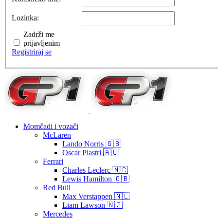
Lozinka:
Zadrži me
prijavljenim
Registriraj se
Momčadi i vozači
McLaren
Lando Norris 🇬🇧
Oscar Piastri 🇦🇺
Ferrari
Charles Leclerc 🇲🇨
Lewis Hamilton 🇬🇧
Red Bull
Max Verstappen 🇳🇱
Liam Lawson 🇳🇿
Mercedes