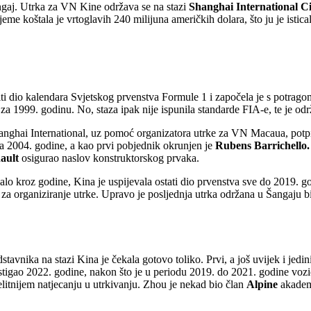
gaj. Utrka za VN Kine održava se na stazi
Shanghai International Ci
eme koštala je vrtoglavih 240 milijuna američkih dolara, što ju je istica
 biti dio kalendara Svjetskog prvenstva Formule 1 i započela je s potr
za 1999. godinu. No, staza ipak nije ispunila standarde FIA-e, te je o
hanghai International, uz pomoć organizatora utrke za VN Macaua, potpi
a 2004. godine, a kao prvi pobjednik okrunjen je
Rubens Barrichello.
ault
osigurao naslov konstruktorskog prvaka.
o kroz godine, Kina je uspijevala ostati dio prvenstva sve do 2019. god
r za organiziranje utrke. Upravo je posljednja utrka održana u Šangaju b
avnika na stazi Kina je čekala gotovo toliko. Prvi, a još uvijek i jedi
stigao 2022. godine, nakon što je u periodu 2019. do 2021. godine v
litnijem natjecanju u utrkivanju. Zhou je nekad bio član
Alpine
akademi