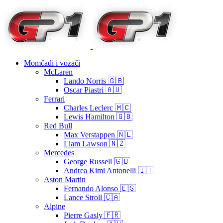
Momčadi i vozači
McLaren
Lando Norris 🇬🇧
Oscar Piastri 🇦🇺
Ferrari
Charles Leclerc 🇲🇨
Lewis Hamilton 🇬🇧
Red Bull
Max Verstappen 🇳🇱
Liam Lawson 🇳🇿
Mercedes
George Russell 🇬🇧
Andrea Kimi Antonelli 🇮🇹
Aston Martin
Fernando Alonso 🇪🇸
Lance Stroll 🇨🇦
Alpine
Pierre Gasly 🇫🇷