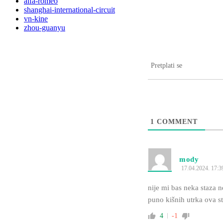
alfa-romeo
shanghai-international-circuit
vn-kine
zhou-guanyu
Pretplati se
1
COMMENT
mody
17.04.2024. 17:3
nije mi bas neka staza ne
puno kišnih utrka ova st
4
-1