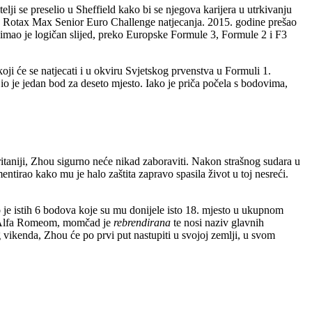
ji se preselio u Sheffield kako bi se njegova karijera u utrkivanju
stu Rotax Max Senior Euro Challenge natjecanja. 2015. godine prešao
re imao je logičan slijed, preko Europske Formule 3, Formule 2 i F3
koji će se natjecati i u okviru Svjetskog prvenstva u Formuli 1.
o je jedan bod za deseto mjesto. Iako je priča počela s bodovima,
Britaniji, Zhou sigurno neće nikad zaboraviti. Nakon strašnog sudara u
ntirao kako mu je halo zaštita zapravo spasila život u toj nesreći.
 je istih 6 bodova koje su mu donijele isto 18. mjesto u ukupnom
 s Alfa Romeom, momčad je
rebrendirana
te nosi naziv glavnih
 vikenda, Zhou će po prvi put nastupiti u svojoj zemlji, u svom