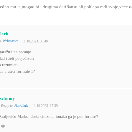
edno mu je,mogao bi i drugima dati šansu,ali pohlepa radi svoje,veće o
lark
to
Webmaster
11.10.2023. 06:48
garažu i na pecanje
lad i želi pobjeđivati
o razumjeti
a u utrci formule 1?
schumy
Reply to
Jim Clark
11.10.2023. 17:39
Kraljeviću Marko, dosta cinizma, ionako ga je pun forum?!