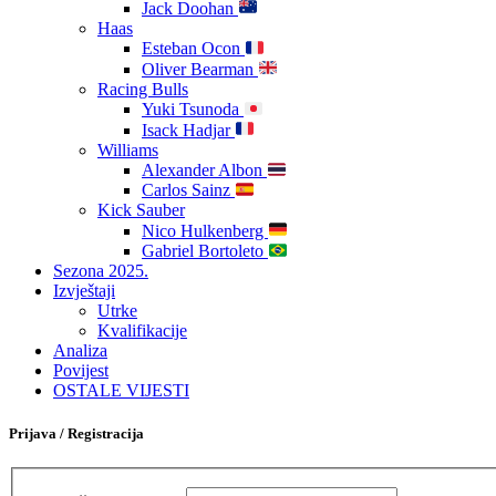
Jack Doohan
Haas
Esteban Ocon
Oliver Bearman
Racing Bulls
Yuki Tsunoda
Isack Hadjar
Williams
Alexander Albon
Carlos Sainz
Kick Sauber
Nico Hulkenberg
Gabriel Bortoleto
Sezona 2025.
Izvještaji
Utrke
Kvalifikacije
Analiza
Povijest
OSTALE VIJESTI
Prijava / Registracija