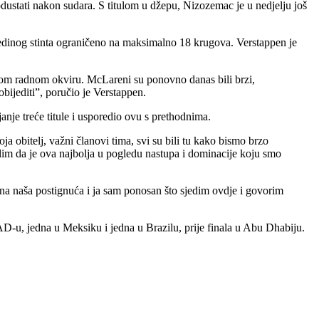
odustati nakon sudara. S titulom u džepu, Nizozemac je u nedjelju još
pojedinog stinta ograničeno na maksimalno 18 krugova. Verstappen je
brom radnom okviru. McLareni su ponovno danas bili brzi,
obijediti”, poručio je Verstappen.
anje treće titule i usporedio ovu s prethodnima.
a obitelj, važni članovi tima, svi su bili tu kako bismo brzo
 mislim da je ova najbolja u pogledu nastupa i dominacije koju smo
na naša postignuća i ja sam ponosan što sjedim ovdje i govorim
AD-u, jedna u Meksiku i jedna u Brazilu, prije finala u Abu Dhabiju.