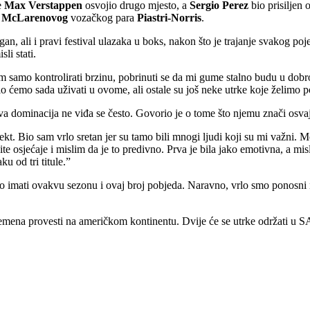
e
Max Verstappen
osvojio drugo mjesto, a
Sergio Perez
bio prisiljen 
d
McLarenovog
vozačkog para
Piastri-Norris
.
gan, ali i pravi festival ulazaka u boks, nakon što je trajanje svakog 
li stati.
am samo kontrolirati brzinu, pobrinuti se da mi gume stalno budu u do
alo ćemo sada uživati u ovome, ali ostale su još neke utrke koje želimo p
va dominacija ne viđa se često. Govorio je o tome što njemu znači osvaj
t. Bio sam vrlo sretan jer su tamo bili mnogi ljudi koji su mi važni. Moj
zličite osjećaje i mislim da je to predivno. Prva je bila jako emotivna, a
u od tri titule.”
o imati ovakvu sezonu i ovaj broj pobjeda. Naravno, vrlo smo ponosni 
remena provesti na američkom kontinentu. Dvije će se utrke održati u S