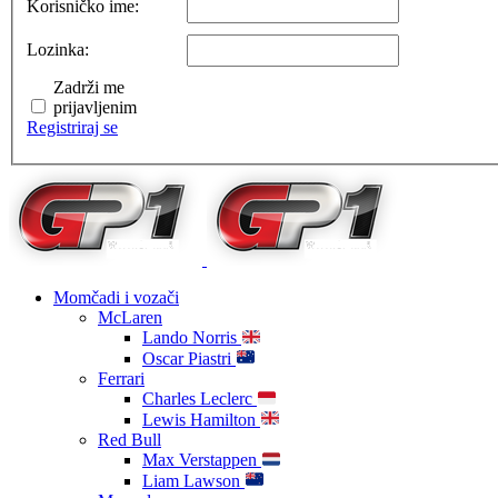
Korisničko ime:
Lozinka:
Zadrži me
prijavljenim
Registriraj se
Momčadi i vozači
McLaren
Lando Norris
Oscar Piastri
Ferrari
Charles Leclerc
Lewis Hamilton
Red Bull
Max Verstappen
Liam Lawson