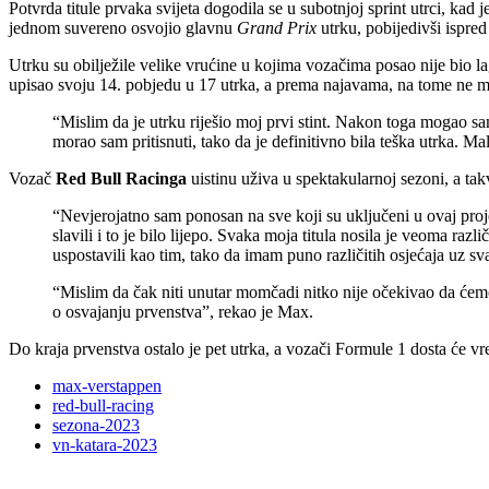
Potvrda titule prvaka svijeta dogodila se u subotnjoj sprint utrci, kad j
jednom suvereno osvojio glavnu
Grand Prix
utrku, pobijedivši ispre
Utrku su obilježile velike vrućine u kojima vozačima posao nije bio la
upisao svoju 14. pobjedu u 17 utrka, a prema najavama, na tome ne mis
“Mislim da je utrku riješio moj prvi stint. Nakon toga mogao s
morao sam pritisnuti, tako da je definitivno bila teška utrka. M
Vozač
Red Bull Racinga
uistinu uživa u spektakularnoj sezoni, a tak
“Nevjerojatno sam ponosan na sve koji su uključeni u ovaj projek
slavili i to je bilo lijepo. Svaka moja titula nosila je veoma ra
uspostavili kao tim, tako da imam puno različitih osjećaja uz svak
“Mislim da čak niti unutar momčadi nitko nije očekivao da ćem
o osvajanju prvenstva”, rekao je Max.
Do kraja prvenstva ostalo je pet utrka, a vozači Formule 1 dosta će v
max-verstappen
red-bull-racing
sezona-2023
vn-katara-2023