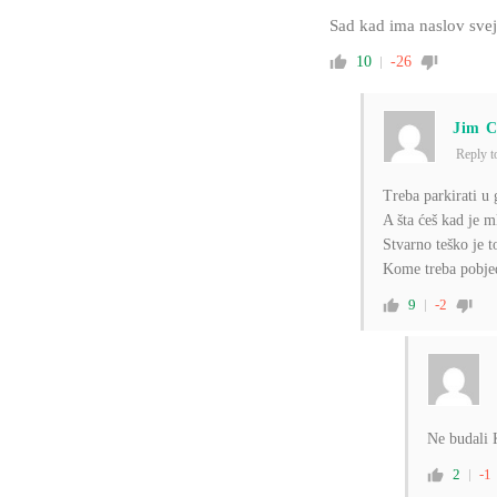
Sad kad ima naslov svej
10
-26
Jim C
Reply 
Treba parkirati u 
A šta ćeš kad je m
Stvarno teško je t
Kome treba pobjed
9
-2
Ne budali 
2
-1