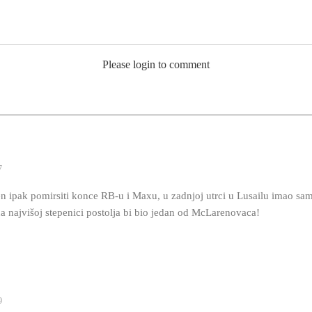
Please login to comment
7
n ipak pomirsiti konce RB-u i Maxu, u zadnjoj utrci u Lusailu imao sam
na najvišoj stepenici postolja bi bio jedan od McLarenovaca!
9