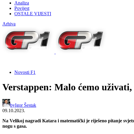
Analiza
Povijest
OSTALE VIJESTI
Arhiva
Novosti F1
Verstappen: Malo ćemo uživati, 
by
Igor Šestak
09.10.2023.
Na Velikoj nagradi Katara i matematički je riješeno pitanje svje
nogu s gasa.