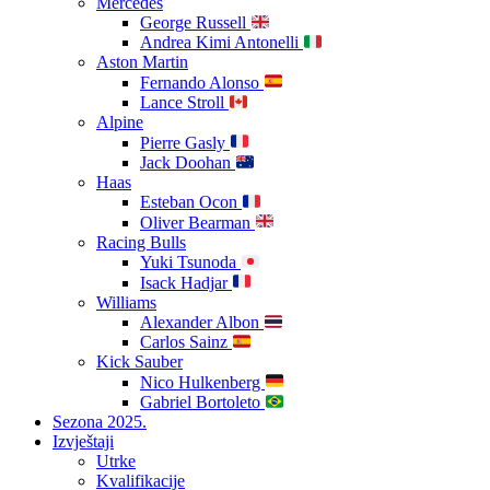
Mercedes
George Russell
Andrea Kimi Antonelli
Aston Martin
Fernando Alonso
Lance Stroll
Alpine
Pierre Gasly
Jack Doohan
Haas
Esteban Ocon
Oliver Bearman
Racing Bulls
Yuki Tsunoda
Isack Hadjar
Williams
Alexander Albon
Carlos Sainz
Kick Sauber
Nico Hulkenberg
Gabriel Bortoleto
Sezona 2025.
Izvještaji
Utrke
Kvalifikacije