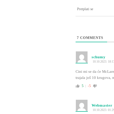
Pretplati se
7
COMMENTS
schumy
10.10.2023. 18:1
Cini mi se da će McLare
trajala još 10 krugova, 
5
-5
Webmaster
10.10.2023. 01:2