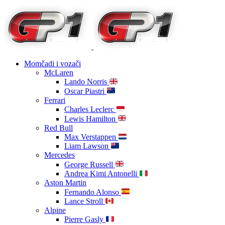
Momčadi i vozači
McLaren
Lando Norris
Oscar Piastri
Ferrari
Charles Leclerc
Lewis Hamilton
Red Bull
Max Verstappen
Liam Lawson
Mercedes
George Russell
Andrea Kimi Antonelli
Aston Martin
Fernando Alonso
Lance Stroll
Alpine
Pierre Gasly