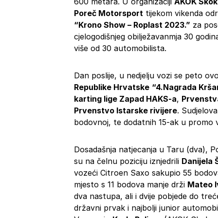
600 metara. U organizaciji
AKOK Skok 
Poreč Motorsport
tijekom vikenda održ
“Krono Show – Roplast 2023.”
za pos
cjelogodišnjeg obilježavanmja 30 godin
više od 30 automobilista.
Dan poslije, u nedjelju vozi se peto o
Republike Hrvatske
“4.Nagrada Kršan
karting lige Zapad HAKS-a
,
Prvenstva
Prvenstvo Istarske rivijere
. Sudjelova
bodovnoj, te dodatnih 15-ak u promo v
Dosadašnja natjecanja u Taru (dva), P
su na čelnu poziciju iznjedrili
Danijela
vozeći Citroen Saxo sakupio 55 bodova
mjesto s 11 bodova manje drži
Mateo I
dva nastupa, ali i dvije pobjede do tre
državni prvak i najbolji junior automob