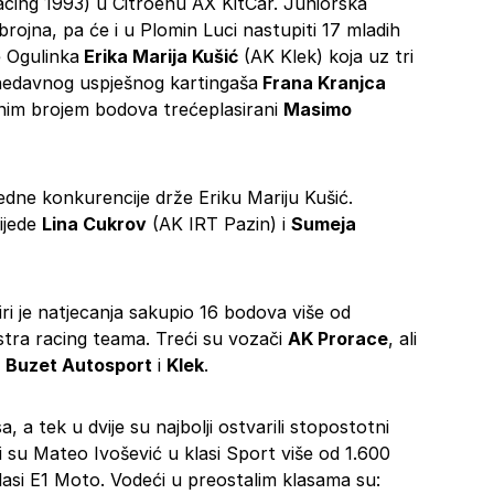
ing 1993) u Citroenu AX KitCar. Juniorska
rojna, pa će i u Plomin Luci nastupiti 17 mladih
e Ogulinka
Erika Marija Kušić
(AK Klek) koja uz tri
nedavnog uspješnog kartingaša
Frana Kranjca
rnim brojem bodova trećeplasirani
Masimo
edne konkurencije drže Eriku Mariju Kušić.
lijede
Lina Cukrov
(AK IRT Pazin) i
Sumeja
ri je natjecanja sakupio 16 bodova više od
stra racing teama. Treći su vozači
AK Prorace
, ali
, Buzet Autosport
i
Klek
.
 a tek u dvije su najbolji ostvarili stopostotni
i su Mateo Ivošević u klasi Sport više od 1.600
lasi E1 Moto. Vodeći u preostalim klasama su: