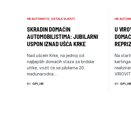
HR AUTOMOTO
OSTALE VIJESTI
HR AUTOM
SKRADIN DOMAĆIN
U VIRO
AUTOMOBILISTIMA: JUBILARNI
DOMAĆ
USPON IZNAD UŠĆA KRKE
REPRI
Nad ušćem Krke, na jednoj od
Na star
najljepših domaćih staza za brdske
kartinga
utrke, vozit će se jubilarna 20.
realizira
međunarodna…
VIROVIT
BY
GP1_HR
BY
GP1_H