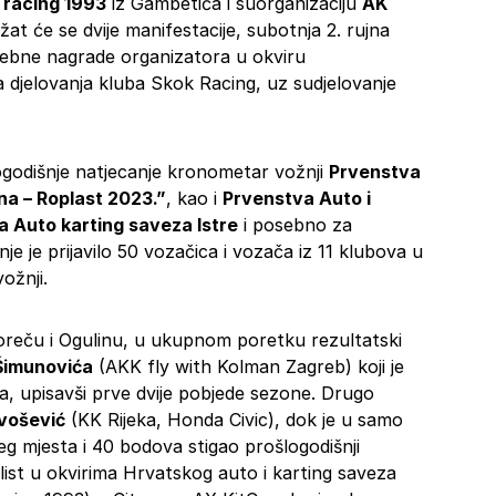
racing 1993
iz Gambetića i suorganizaciju
AK
at će se dvije manifestacije, subotnja 2. rujna
ebne nagrade organizatora u okviru
a djelovanja kluba Skok Racing, uz sudjelovanje
vogodišnje natjecanje kronometar vožnji
Prvenstva
a – Roplast 2023.”
, kao i
Prvenstva Auto i
 Auto karting saveza Istre
i posebno za
nje je prijavilo 50 vozačica i vozača iz 11 klubova u
ožnji.
oreču i Ogulinu, u ukupnom poretku rezultatski
 Šimunovića
(AKK fly with Kolman Zagreb) koji je
, upisavši prve dvije pobjede sezone. Drugo
vošević
(KK Rijeka, Honda Civic), dok je u samo
ćeg mjesta i 40 bodova stigao prošlogodišnji
ilist u okvirima Hrvatskog auto i karting saveza