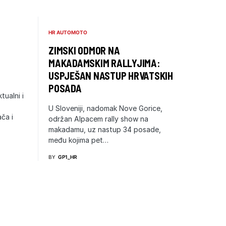
HR AUTOMOTO
ZIMSKI ODMOR NA
MAKADAMSKIM RALLYJIMA:
USPJEŠAN NASTUP HRVATSKIH
POSADA
tualni i
U Sloveniji, nadomak Nove Gorice,
ča i
održan Alpacem rally show na
makadamu, uz nastup 34 posade,
među kojima pet…
BY
GP1_HR