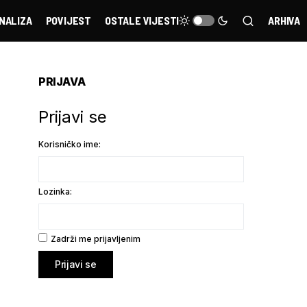
NALIZA
POVIJEST
OSTALE VIJESTI
ARHIVA
PRIJAVA
Prijavi se
Korisničko ime:
Lozinka:
Zadrži me prijavljenim
Prijavi se