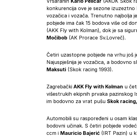
Vrsaranin
Karlo Pelicar
(AKOK Skok rac
konkurencija ove je sezone izuzeztno b
vozačica i vozača. Trenutno najbolja j
pobjede ima čak 15 bodova više od do
(AKK Fly with Kolman), dok je sa sigu
Močibob
(AK Prorace Sv.Lovreč).
Četiri uzastopne pobjede na vrhu još j
Najuspješnija je vozačica, a bodovno s
Maksuti
(Skok racing 1993).
Zagrebački
AKK Fly with Kolman
u četi
višestrukih ekipnih prvaka pazinskog I
im bodovno za vrat pušu
Skok racing
Automobili su raspoređeni u osam klasa,
bodovni učinak. S četiri pobjede vodeć
ccm i
Mauricio Bajerić
(IRT Pazin) u k