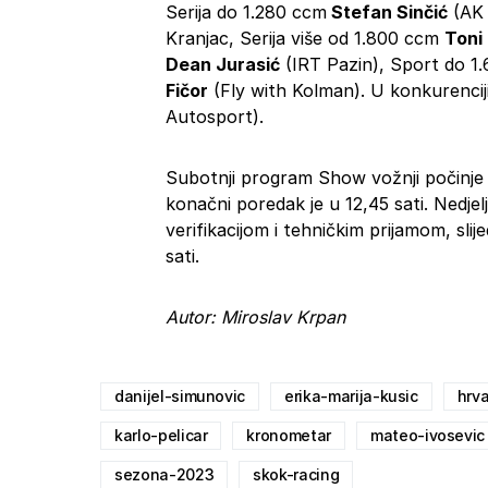
Serija do 1.280 ccm
Stefan Sinčić
(AK 
Kranjac, Serija više od 1.800 ccm
Toni
Dean Jurasić
(IRT Pazin), Sport do 1.
Fičor
(Fly with Kolman). U konkurencij
Autosport).
Subotnji program Show vožnji počinje t
konačni poredak je u 12,45 sati. Nedje
verifikacijom i tehničkim prijamom, slije
sati.
Autor: Miroslav Krpan
danijel-simunovic
erika-marija-kusic
hrva
karlo-pelicar
kronometar
mateo-ivosevic
sezona-2023
skok-racing