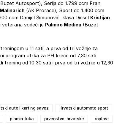
Buzet Autosport), Serija do 1.799 ccm Fran
 Malinarich
(AK Prorace), Sport do 1.400 ccm
600 ccm Danijel Šimunović, klasa Diesel
Kristijan
i veterana vodeći je
Palmiro Medica
(Buzet
reningom u 11 sati, a prva od tri vožnje za
ljni program utrka za PH kreće od 7,30 sati
di trening od 10,30 sati i prva od tri vožnje u 12,30
tski auto i karting savez
Hrvatski automoto sport
plomin-luka
prvenstvo-hrvatske
roplast