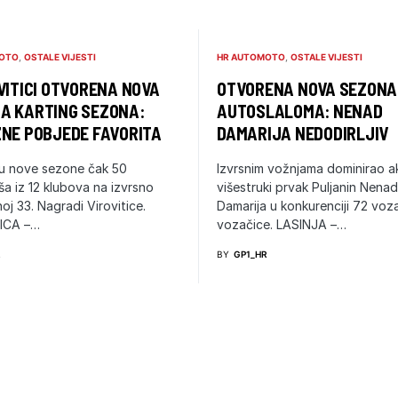
OTO
OSTALE VIJESTI
HR AUTOMOTO
OSTALE VIJESTI
VITICI OTVORENA NOVA
OTVORENA NOVA SEZONA
A KARTING SEZONA:
AUTOSLALOMA: NENAD
ZNE POBJEDE FAVORITA
DAMARIJA NEDODIRLJIV
tu nove sezone čak 50
Izvrsnim vožnjama dominirao ak
ša iz 12 klubova na izvrsno
višestruki prvak Puljanin Nenad
noj 33. Nagradi Virovitice.
Damarija u konkurenciji 72 voza
ICA –…
vozačice. LASINJA –…
R
BY
GP1_HR