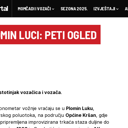
MOMČADI I VOZAČI
SEZONA 2025.
IZVJEŠTAJI
A
IN LUCI: PETI OGLED
stotinjak vozačica i vozača
.
kronometar vožnje vraćaju se u
Plomin Luku
,
tarskog poluotoka, na području
Općine Kršan
, gdje
 pripremljena improvizirana trkaća staza duljine do