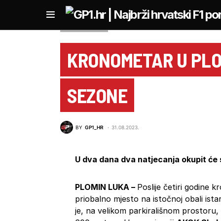
HR AUTOMOTO
KRONOMETAR U PLOM
SEZONE
BY
GP1_HR
31.08.2023.
U dva dana dva natjecanja okupit će 
PLOMIN LUKA –
Poslije četiri godine 
priobalno mjesto na istočnoj obali is
je, na velikom parkirališnom prostoru,