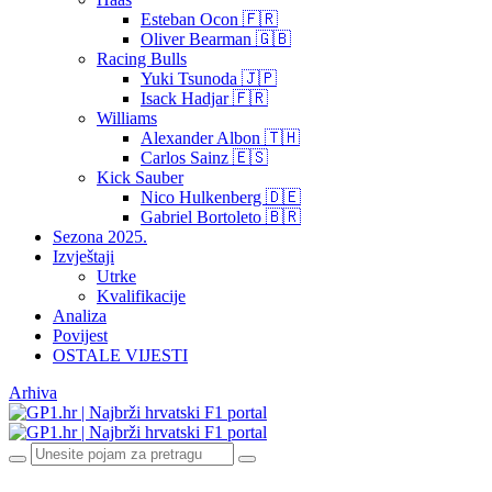
Esteban Ocon 🇫🇷
Oliver Bearman 🇬🇧
Racing Bulls
Yuki Tsunoda 🇯🇵
Isack Hadjar 🇫🇷
Williams
Alexander Albon 🇹🇭
Carlos Sainz 🇪🇸
Kick Sauber
Nico Hulkenberg 🇩🇪
Gabriel Bortoleto 🇧🇷
Sezona 2025.
Izvještaji
Utrke
Kvalifikacije
Analiza
Povijest
OSTALE VIJESTI
Arhiva