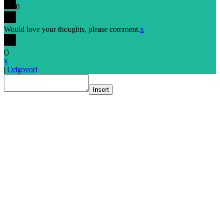
0
Would love your thoughts, please comment.
x
(
)
x
|
Odgovori
Insert