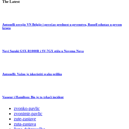
The Latest
Antonelli osvojio VN Belgije i povećao prednost u prvenstvu, Russell odustao u prvom
krugu
Novi Suzuki GSX-R1000R i SV-7GX stižu u Novema Nova
Antonelli: Važno je iskoristiti svaku priliku
Vasseur i Hamilton: Bio je to trkaći incident
zvonko-pavlic
zvonimir-pavlic
zute-zastave
zuta-zastava