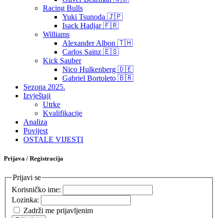
Racing Bulls
Yuki Tsunoda 🇯🇵
Isack Hadjar 🇫🇷
Williams
Alexander Albon 🇹🇭
Carlos Sainz 🇪🇸
Kick Sauber
Nico Hulkenberg 🇩🇪
Gabriel Bortoleto 🇧🇷
Sezona 2025.
Izvještaji
Utrke
Kvalifikacije
Analiza
Povijest
OSTALE VIJESTI
Prijava / Registracija
Prijavi se
Korisničko ime:
Lozinka:
Zadrži me prijavljenim