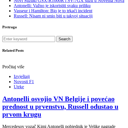
Novi Suzuki GSX-R1000R i SV-7GX stižu u Novema Nova
Antonelli: Važno je iskoristiti svaku priliku
Vasseur i Hamilton: Bio je to trkaći incident
Russell: Nisam ni smio biti u takvoj situaciji
Pretraga
Search
Related Posts
Pročitaj više
Izvještaji
Novosti F1
Utrke
Antonelli osvojio VN Belgije i povećao
prednost u prvenstvu, Russell odustao u
prvom krugu
Mercedesov vozač Kimi Antonelli pobjednik je Velike nagrade