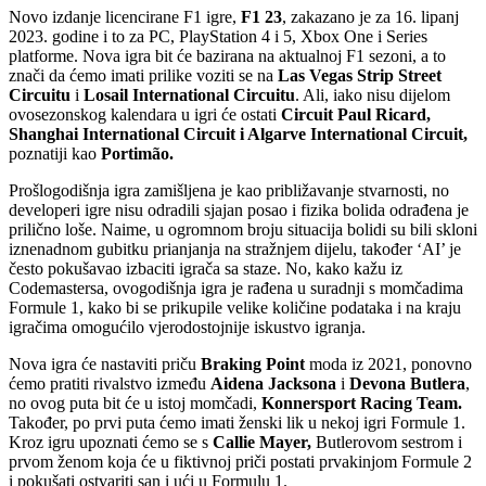
Novo izdanje licencirane F1 igre,
F1 23
, zakazano je za 16. lipanj
2023. godine i to za PC, PlayStation 4 i 5, Xbox One i Series
platforme. Nova igra bit će bazirana na aktualnoj F1 sezoni, a to
znači da ćemo imati prilike voziti se na
Las Vegas Strip Street
Circuitu
i
Losail International Circuitu
. Ali, iako nisu dijelom
ovosezonskog kalendara u igri će ostati
Circuit Paul Ricard,
Shanghai International Circuit i Algarve International Circuit,
poznatiji kao
Portimão.
Prošlogodišnja igra zamišljena je kao približavanje stvarnosti, no
developeri igre nisu odradili sjajan posao i fizika bolida odrađena je
prilično loše. Naime, u ogromnom broju situacija bolidi su bili skloni
iznenadnom gubitku prianjanja na stražnjem dijelu, također ‘AI’ je
često pokušavao izbaciti igrača sa staze. No, kako kažu iz
Codemastersa, ovogodišnja igra je rađena u suradnji s momčadima
Formule 1, kako bi se prikupile velike količine podataka i na kraju
igračima omogućilo vjerodostojnije iskustvo igranja.
Nova igra će nastaviti priču
Braking Point
moda iz 2021, ponovno
ćemo pratiti rivalstvo između
Aidena Jacksona
i
Devona Butlera
,
no ovog puta bit će u istoj momčadi,
Konnersport Racing Team.
Također, po prvi puta ćemo imati ženski lik u nekoj igri Formule 1.
Kroz igru upoznati ćemo se s
Callie Mayer,
Butlerovom sestrom i
prvom ženom koja će u fiktivnoj priči postati prvakinjom Formule 2
i pokušati ostvariti san i ući u Formulu 1.