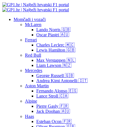
Momčadi i vozači
McLaren
Lando Norris 🇬🇧
Oscar Piastri 🇦🇺
Ferrari
Charles Leclerc 🇲🇨
Lewis Hamilton 🇬🇧
Red Bull
Max Verstappen 🇳🇱
Liam Lawson 🇳🇿
Mercedes
George Russell 🇬🇧
Andrea Kimi Antonelli 🇮🇹
Aston Martin
Fernando Alonso 🇪🇸
Lance Stroll 🇨🇦
Alpine
Pierre Gasly 🇫🇷
Jack Doohan 🇦🇺
Haas
Esteban Ocon 🇫🇷
Oliver Bearman 🇬🇧