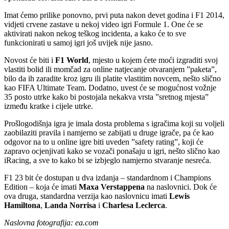
Imat ćemo prilike ponovno, prvi puta nakon devet godina i F1 2014,
vidjeti crvene zastave u nekoj video igri Formule 1. One će se
aktivirati nakon nekog teškog incidenta, a kako će to sve
funkcionirati u samoj igri još uvijek nije jasno.
Novost će biti i
F1 World
, mjesto u kojem ćete moći izgraditi svoj
vlastiti bolid ili momčad za online natjecanje otvaranjem ”paketa”,
bilo da ih zaradite kroz igru ili platite vlastitim novcem, nešto slično
kao FIFA Ultimate Team. Dodatno, uvest će se mogućnost vožnje
35 posto utrke kako bi postojala nekakva vrsta ”sretnog mjesta”
između kratke i cijele utrke.
Prošlogodišnja igra je imala dosta problema s igračima koji su voljeli
zaobilaziti pravila i namjerno se zabijati u druge igrače, pa će kao
odgovor na to u online igre biti uveden ”safety rating”, koji će
zapravo ocjenjivati kako se vozači ponašaju u igri, nešto slično kao
iRacing, a sve to kako bi se izbjeglo namjerno stvaranje nesreća.
F1 23 bit će dostupan u dva izdanja – standardnom i Champions
Edition – koja će imati
Maxa Verstappena
na naslovnici. Dok će
ova druga, standardna verzija kao naslovnicu imati
Lewis
Hamiltona
,
Landa Norrisa
i
Charlesa Leclerca
.
Naslovna fotografija: ea.com