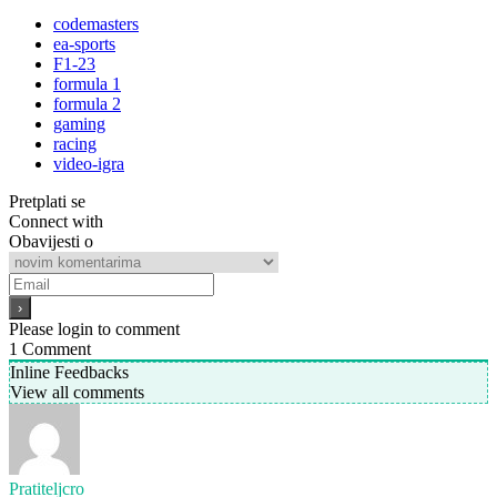
codemasters
ea-sports
F1-23
formula 1
formula 2
gaming
racing
video-igra
Pretplati se
Connect with
Obavijesti o
Please login to comment
1
Comment
Inline Feedbacks
View all comments
Pratiteljcro