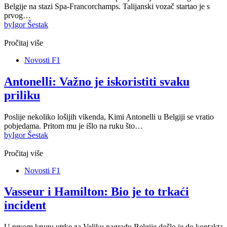
Belgije na stazi Spa-Francorchamps. Talijanski vozač startao je s
prvog…
by
Igor Šestak
Pročitaj više
Novosti F1
Antonelli: Važno je iskoristiti svaku
priliku
Poslije nekoliko lošijih vikenda, Kimi Antonelli u Belgiji se vratio
pobjedama. Pritom mu je išlo na ruku što…
by
Igor Šestak
Pročitaj više
Novosti F1
Vasseur i Hamilton: Bio je to trkaći
incident
U prvom krugu utrke za Veliku nagradu Belgije došlo je do kontakta