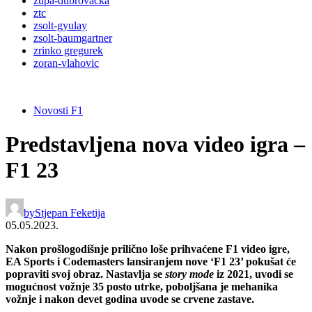
župa-dubrovačka
ztc
zsolt-gyulay
zsolt-baumgartner
zrinko gregurek
zoran-vlahovic
Novosti F1
Predstavljena nova video igra –
F1 23
by
Stjepan Feketija
05.05.2023.
Nakon prošlogodišnje prilično loše prihvaćene F1 video igre,
EA Sports i Codemasters lansiranjem nove ‘F1 23’ pokušat će
popraviti svoj obraz. Nastavlja se
story mode
iz 2021, uvodi se
mogućnost vožnje 35 posto utrke, poboljšana je mehanika
vožnje i nakon devet godina uvode se crvene zastave.