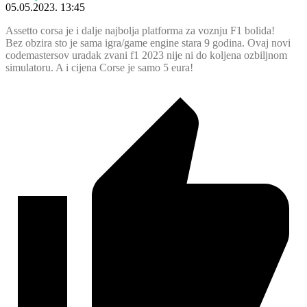
05.05.2023. 13:45
Assetto corsa je i dalje najbolja platforma za voznju F1 bolida!
Bez obzira sto je sama igra/game engine stara 9 godina. Ovaj novi
codemastersov uradak zvani f1 2023 nije ni do koljena ozbiljnom
simulatoru. A i cijena Corse je samo 5 eura!