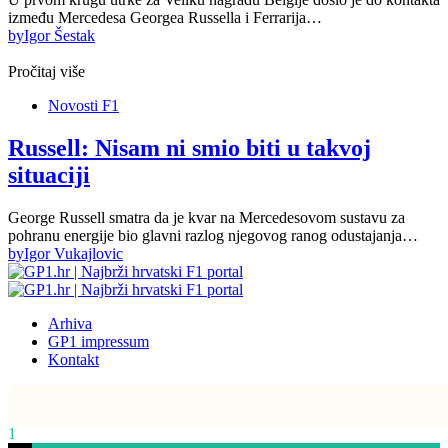
između Mercedesa Georgea Russella i Ferrarija…
by
Igor Šestak
Pročitaj više
Novosti F1
Russell: Nisam ni smio biti u takvoj
situaciji
George Russell smatra da je kvar na Mercedesovom sustavu za
pohranu energije bio glavni razlog njegovog ranog odustajanja…
by
Igor Vukajlovic
Arhiva
GP1 impressum
Kontakt
1