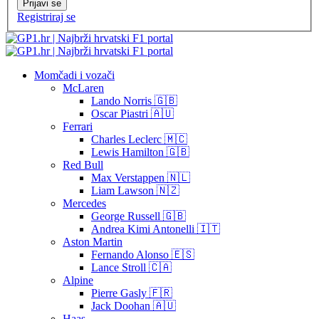
Prijavi se
Registriraj se
Momčadi i vozači
McLaren
Lando Norris 🇬🇧
Oscar Piastri 🇦🇺
Ferrari
Charles Leclerc 🇲🇨
Lewis Hamilton 🇬🇧
Red Bull
Max Verstappen 🇳🇱
Liam Lawson 🇳🇿
Mercedes
George Russell 🇬🇧
Andrea Kimi Antonelli 🇮🇹
Aston Martin
Fernando Alonso 🇪🇸
Lance Stroll 🇨🇦
Alpine
Pierre Gasly 🇫🇷
Jack Doohan 🇦🇺
Haas