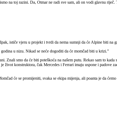
ismo na toj razini. Da, Otmar ne radi sve sam, ali on vodi glavnu riječ.
pak, ističe vjeru u projekt i tvrdi da nema sumnji da će Alpine biti na g
 godina u nizu. Nikad se neće dogoditi da će momčad biti u krizi.”
ani. Znali smo da će biti poteškoća na našem putu. Rekao sam to kada su
je život konstruktora, čak Mercedes i Ferrari imaju uspone i padove zad
mčad će se promijeniti, svaka se ekipa mijenja, ali poanta je da ćemo os