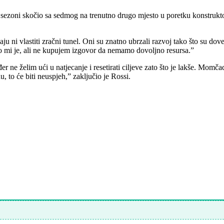
 sezoni skočio sa sedmog na trenutno drugo mjesto u poretku konstrukto
i vlastiti zračni tunel. Oni su znatno ubrzali razvoj tako što su dovel
žao mi je, ali ne kupujem izgovor da nemamo dovoljno resursa.”
r ne želim ući u natjecanje i resetirati ciljeve zato što je lakše. Momča
u, to će biti neuspjeh,” zaključio je Rossi.