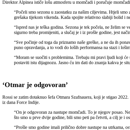
Direktor Alpinea ističe lošu atmosferu u momčadi i poručuje momčadi 
“Počeli smo sezonu u zaostatku za našim ciljevima. Htjeli smo z
grešaka tijekom vikenda. Kada spojite relativno slabiji bolid i ne
“Ispred nas je teška godina. Sezona je tek počela, ne želim se v
sigurno treba promijeniti, a slučaj je i iz prošle godine, jest nač
“Sve počinje od toga da priznamo naše greške, a ne da ih ponavlja
puno opravdanja, a to vodi do loših performansa na stazi i loš
“Moram se suočiti s problemima. Trebaju mi pravi ljudi koji će s
postaviti istu dijagnozu. Jasno ću im dati do znanja kakva je situ
‘Otmar je odgovoran’
Rossi se zatim dotaknuo šefa Otmara Szafnauera, koji je stigao 2022. 
iz dana Force Indije.
“On je odgovoran za nastupe momčadi. To je njegov posao. Ne
što smo u prve dvije godine, bili smo peti pa četvrti, a cilj je 
“Prošle smo godine imali prilično dobre nastupe na utrkama, osv