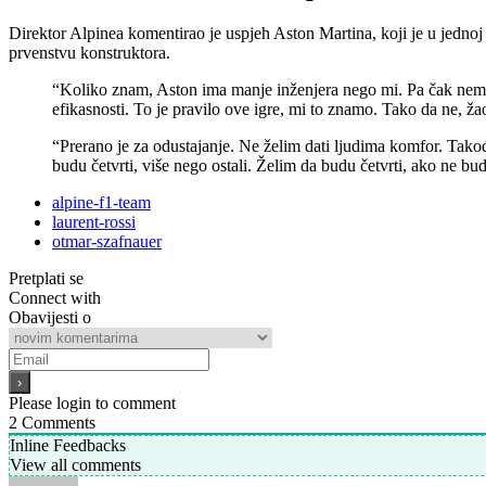
Direktor Alpinea komentirao je uspjeh Aston Martina, koji je u jednoj
prvenstvu konstruktora.
“Koliko znam, Aston ima manje inženjera nego mi. Pa čak nemaju n
efikasnosti. To je pravilo ove igre, mi to znamo. Tako da ne, 
“Prerano je za odustajanje. Ne želim dati ljudima komfor. Takođe
budu četvrti, više nego ostali. Želim da budu četvrti, ako ne bud
alpine-f1-team
laurent-rossi
otmar-szafnauer
Pretplati se
Connect with
Obavijesti o
Please login to comment
2
Comments
Inline Feedbacks
View all comments