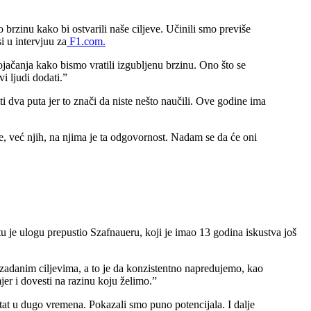
brzinu kako bi ostvarili naše ciljeve. Učinili smo previše
i u intervjuu za
F1.com.
ojačanja kako bismo vratili izgubljenu brzinu. Ono što se
vi ljudi dodati.”
ti dva puta jer to znači da niste nešto naučili. Ove godine ima
ne, već njih, na njima je ta odgovornost. Nadam se da će oni
u je ulogu prepustio Szafnaueru, koji je imao 13 godina iskustva još
danim ciljevima, a to je da konzistentno napredujemo, kao
mjer i dovesti na razinu koju želimo.”
ltat u dugo vremena. Pokazali smo puno potencijala. I dalje