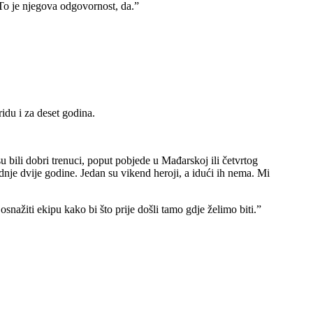
 To je njegova odgovornost, da.”
ridu i za deset godina.
 bili dobri trenuci, poput pobjede u Mađarskoj ili četvrtog
nje dvije godine. Jedan su vikend heroji, a idući ih nema. Mi
nažiti ekipu kako bi što prije došli tamo gdje želimo biti.”