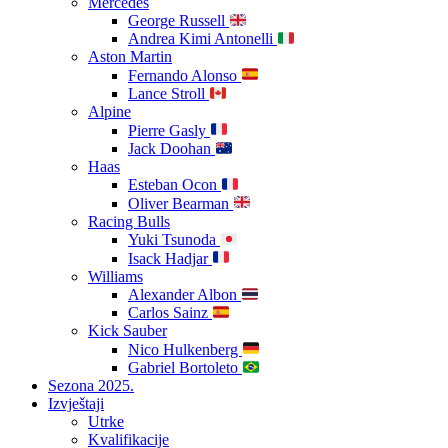
Mercedes
George Russell
Andrea Kimi Antonelli
Aston Martin
Fernando Alonso
Lance Stroll
Alpine
Pierre Gasly
Jack Doohan
Haas
Esteban Ocon
Oliver Bearman
Racing Bulls
Yuki Tsunoda
Isack Hadjar
Williams
Alexander Albon
Carlos Sainz
Kick Sauber
Nico Hulkenberg
Gabriel Bortoleto
Sezona 2025.
Izvještaji
Utrke
Kvalifikacije