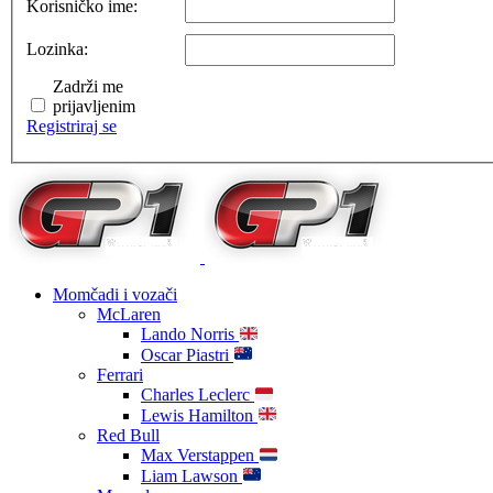
Korisničko ime:
Lozinka:
Zadrži me
prijavljenim
Registriraj se
Momčadi i vozači
McLaren
Lando Norris
Oscar Piastri
Ferrari
Charles Leclerc
Lewis Hamilton
Red Bull
Max Verstappen
Liam Lawson