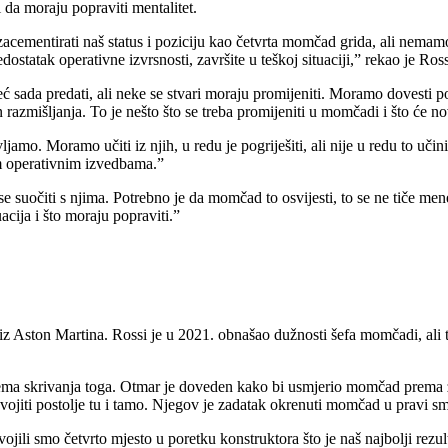
da moraju popraviti mentalitet.
acementirati naš status i poziciju kao četvrta momčad grida, ali nemamo 
dostatak operativne izvrsnosti, završite u teškoj situaciji,” rekao je Ross
eć sada predati, ali neke se stvari moraju promijeniti. Moramo dovesti p
in razmišljanja. To je nešto što se treba promijeniti u momčadi i što će no
mo. Moramo učiti iz njih, u redu je pogriješiti, ali nije u redu to učini
im operativnim izvedbama.”
e suočiti s njima. Potrebno je da momčad to osvijesti, to se ne tiče me
acija i što moraju popraviti.”
iz Aston Martina. Rossi je u 2021. obnašao dužnosti šefa momčadi, ali t
ma skrivanja toga. Otmar je doveden kako bi usmjerio momčad prema za
i osvojiti postolje tu i tamo. Njegov je zadatak okrenuti momčad u pravi s
ojili smo četvrto mjesto u poretku konstruktora što je naš najbolji rezu