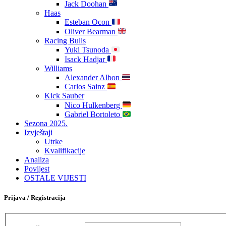
Jack Doohan
Haas
Esteban Ocon
Oliver Bearman
Racing Bulls
Yuki Tsunoda
Isack Hadjar
Williams
Alexander Albon
Carlos Sainz
Kick Sauber
Nico Hulkenberg
Gabriel Bortoleto
Sezona 2025.
Izvještaji
Utrke
Kvalifikacije
Analiza
Povijest
OSTALE VIJESTI
Prijava / Registracija