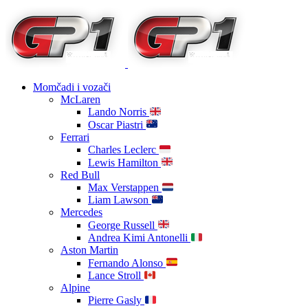
Momčadi i vozači
McLaren
Lando Norris
Oscar Piastri
Ferrari
Charles Leclerc
Lewis Hamilton
Red Bull
Max Verstappen
Liam Lawson
Mercedes
George Russell
Andrea Kimi Antonelli
Aston Martin
Fernando Alonso
Lance Stroll
Alpine
Pierre Gasly