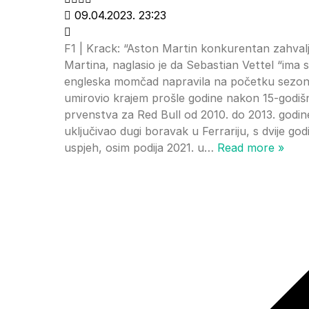
09.04.2023. 23:23
F1 | Krack: “Aston Martin konkurentan zahvalj
Martina, naglasio je da Sebastian Vettel “ima
engleska momčad napravila na početku sezone 2
umirovio krajem prošle godine nakon 15-godišnje
prvenstva za Red Bull od 2010. do 2013. godine.
uključivao dugi boravak u Ferrariju, s dvije go
uspjeh, osim podija 2021. u
…
Read more »