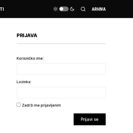
TI
ARHIVA
PRIJAVA
Korisničko ime:
Lozinka:
Zadrži me prijavljenim
Prijavi se