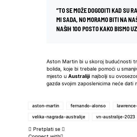
“TO SE MOŽE DOGODITI KAD SU R
MI SADA, NO MORAMO BITI NA NA
NAŠIH 100 POSTO KAKO BISMO UZE
Aston Martin bi u skoroj budućnosti t
bolida, koje bi trebale pomoći u smanj
mjesto u
Australiji
najbolji su ovosezo
gazda svojim zaposlenicima neće dati 
aston-martin
fernando-alonso
lawrence-
velika-nagrada-australije
vn-australije-2023
Pretplati se
Connect with