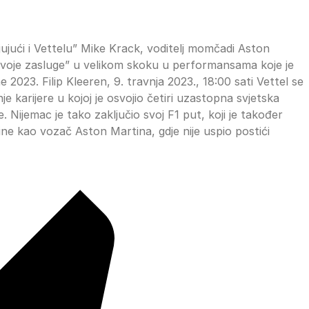
ujući i Vettelu” Mike Krack, voditelj momčadi Aston
 svoje zasluge” u velikom skoku u performansama koje je
023. Filip Kleeren, 9. travnja 2023., 18:00 sati Vettel se
 karijere u kojoj je osvojio četiri uzastopna svjetska
 Nijemac je tako zaključio svoj F1 put, koji je također
dine kao vozač Aston Martina, gdje nije uspio postići