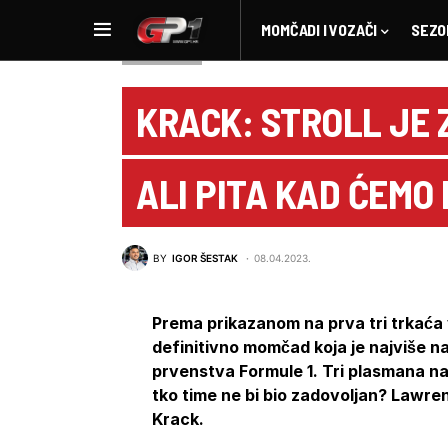
MOMČADI I VOZAČI
SEZO
NOVOSTI F1
KRACK: STROLL JE
ALI PITA KAD ĆEMO 
BY
IGOR ŠESTAK
08.04.2023.
Prema prikazanom na prva tri trkaća 
definitivno momčad koja je najviše 
prvenstva Formule 1. Tri plasmana na
tko time ne bi bio zadovoljan? Lawr
Krack.