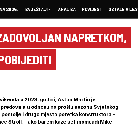
NA 2025.
IZVJEŠTAJI
ANALIZA
POVIJEST
OSTALE VIJES
 ZADOVOLJAN NAPRETKOM,
POBIJEDITI
vikenda u 2023. godini, Aston Martin je
napredovala u odnosu na prošlu sezonu Svjetskog
 postolje i drugo mjesto poretka konstruktora –
ence Stroll. Tako barem kaže šef momčadi Mike