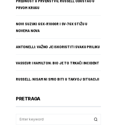
PREDNOST U PRVENSTVU, RUSSELL ODUSTAO U
PRVOM KRUGU
NOVI SUZUKI GSX-R1000R I SV-7GX STIŽU U
NOVEMA NOVA
ANTONELLI: VAŽNO JE ISKORISTITI SVAKU PRILIKU
VASSEUR I HAMILTON: BIO JE TO TRKAĆI INCIDENT
RUSSELL: NISAM NI SMIO BITI U TAKVOJ SITUACIJI
PRETRAGA