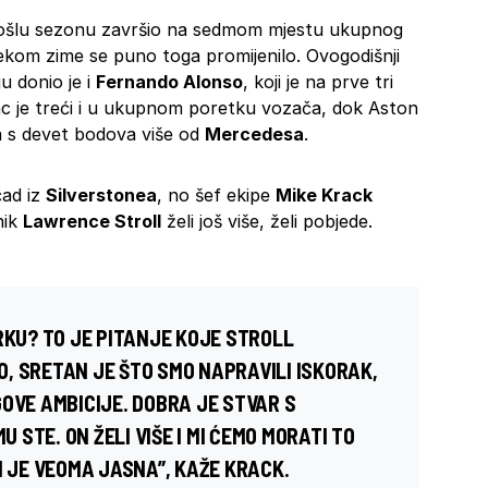
ošlu sezonu završio na sedmom mjestu ukupnog
ekom zime se puno toga promijenilo. Ovogodišnji
ju donio je i
Fernando Alonso
, koji je na prve tri
lac je treći i u ukupnom poretku vozača, dok Aston
a s devet bodova više od
Mercedesa
.
čad iz
Silverstonea
, no šef ekipe
Mike Krack
nik
Lawrence Stroll
želi još više, želi pobjede.
RKU? TO JE PITANJE KOJE STROLL
, SRETAN JE ŠTO SMO NAPRAVILI ISKORAK,
OVE AMBICIJE. DOBRA JE STVAR S
STE. ON ŽELI VIŠE I MI ĆEMO MORATI TO
I JE VEOMA JASNA”, KAŽE KRACK.