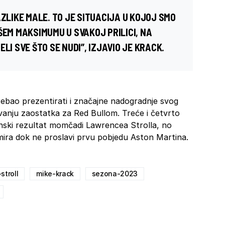
AZLIKE MALE. TO JE SITUACIJA U KOJOJ SMO
ŠEM MAKSIMUMU U SVAKOJ PRILICI, NA
LI SVE ŠTO SE NUDI”, IZJAVIO JE KRACK.
rebao prezentirati i značajne nadogradnje svog
ivanju zaostatka za Red Bullom. Treće i četvrto
nski rezultat momčadi Lawrencea Strolla, no
mira dok ne proslavi prvu pobjedu Aston Martina.
stroll
mike-krack
sezona-2023