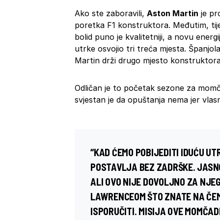
Ako ste zaboravili,
Aston Martin
je pr
poretka F1 konstruktora. Međutim, tij
bolid puno je kvalitetniji, a novu energi
utrke osvojio tri treća mjesta. Španjo
Martin drži drugo mjesto konstruktor
Odličan je to početak sezone za mom
svjestan je da opuštanja nema jer vlas
“KAD ĆEMO POBIJEDITI IDUĆU UT
POSTAVLJA BEZ ZADRŠKE. JASNO
ALI OVO NIJE DOVOLJNO ZA NJEG
LAWRENCEOM ŠTO ZNATE NA ČEMU 
ISPORUČITI. MISIJA OVE MOMČAD