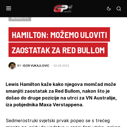
NOVOSTI F1
HAMILTON: MOŽEMO ULOVITI
ZAOSTATAK ZA RED BULLOM
BY
IGOR VUKAJLOVIC
02.04.2023.
Lewis Hamilton kaže kako njegova momčad može
smanjiti zaostatak za Red Bullom, nakon što je
došao do druge pozicije na utrci za VN Australije,
iza pobjednika Maxa Verstappena.
Sedmerostruki svjetski prvak popeo se s trećeg