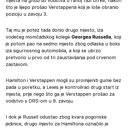
mjesta na
gridu
do vodstva u ranoj fazi utrke, nakon
što je lijepo prošao Verstappena koji je loše obranio
poziciju u zavoju 3.
Taj mu je potez tada donio drugo mjesto, iza
vodećeg momčadskog kolege
Georgea Russella
, koji
je potom pao na sedmo mjesto zbog odlaska u boks
iza sigurnosnog automobila, a koji se ubrzo
pretvorio u prvo od tri zaustavljanja pod crvenom
zastavom.
Hamilton i Verstappen mogli su promijeniti gume bez
pada u poretku, a Lewis je kontrolirao drugi start iz
mjesta, prije nego što ga je Verstappen prošao za
vodstvo s DRS-om u 9. zavoju.
I dok je Russell odustao zbog kvara pogonske
jedinice, drugo mjesto za Hamiltona označilo je