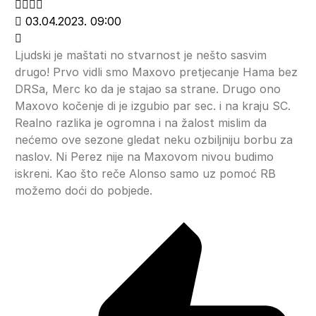
03.04.2023. 09:00
Ljudski je maštati no stvarnost je nešto sasvim
drugo! Prvo vidli smo Maxovo pretjecanje Hama bez
DRSa, Merc ko da je stajao sa strane. Drugo ono
Maxovo kočenje di je izgubio par sec. i na kraju SC.
Realno razlika je ogromna i na žalost mislim da
nećemo ove sezone gledat neku ozbiljniju borbu za
naslov. Ni Perez nije na Maxovom nivou budimo
iskreni. Kao što reče Alonso samo uz pomoć RB
možemo doći do pobjede.