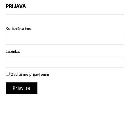
PRIJAVA
Korisničko ime:
Lozinka:
Zadrži me prijavljenim
Prijavi se