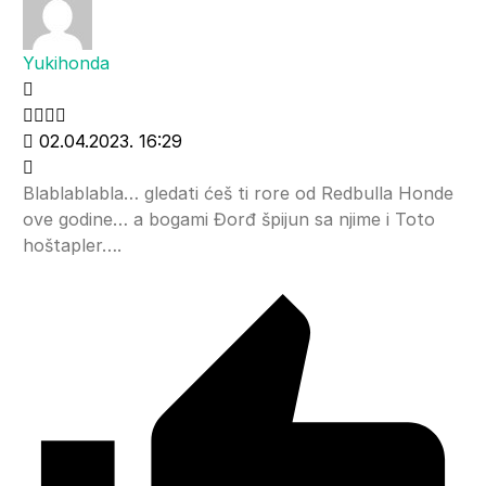
Yukihonda
02.04.2023. 16:29
Blablablabla… gledati ćeš ti rore od Redbulla Honde
ove godine… a bogami Đorđ špijun sa njime i Toto
hoštapler….