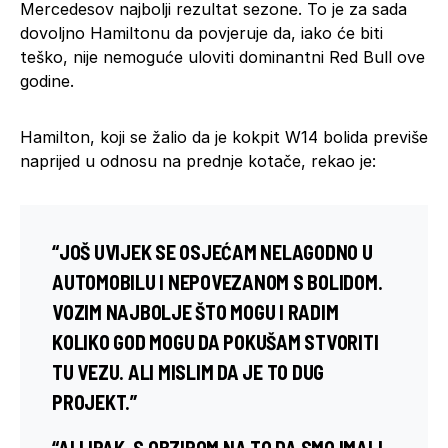
Mercedesov najbolji rezultat sezone. To je za sada
dovoljno Hamiltonu da povjeruje da, iako će biti
teško, nije nemoguće uloviti dominantni Red Bull ove
godine.
Hamilton, koji se žalio da je kokpit W14 bolida previše
naprijed u odnosu na prednje kotače, rekao je:
“JOŠ UVIJEK SE OSJEĆAM NELAGODNO U
AUTOMOBILU I NEPOVEZANOM S BOLIDOM.
VOZIM NAJBOLJE ŠTO MOGU I RADIM
KOLIKO GOD MOGU DA POKUŠAM STVORITI
TU VEZU. ALI MISLIM DA JE TO DUG
PROJEKT.”
“ALI IPAK, S OBZIROM NA TO DA SMO IMALI