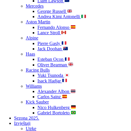
Liam Lawson
Mercedes
George Russell
Andrea Kimi Antonelli
Aston Martin
Fernando Alonso
Lance Stroll
Alpine
Pierre Gasly
Jack Doohan
Haas
Esteban Ocon
Oliver Bearman
Racing Bulls
Yuki Tsunoda
Isack Hadjar
Williams
Alexander Albon
Carlos Sainz
Kick Sauber
Nico Hulkenberg
Gabriel Bortoleto
Sezona 2025.
Izvještaji
Utrke