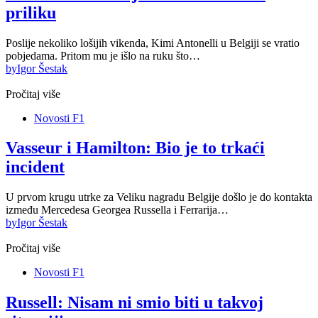
priliku
Poslije nekoliko lošijih vikenda, Kimi Antonelli u Belgiji se vratio
pobjedama. Pritom mu je išlo na ruku što…
by
Igor Šestak
Pročitaj više
Novosti F1
Vasseur i Hamilton: Bio je to trkaći
incident
U prvom krugu utrke za Veliku nagradu Belgije došlo je do kontakta
između Mercedesa Georgea Russella i Ferrarija…
by
Igor Šestak
Pročitaj više
Novosti F1
Russell: Nisam ni smio biti u takvoj