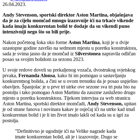
26.04.2023.
Andy Stevenson, sportski direktor Aston Martina, objašnjava
da je za cijelu momčad mnogo izazovnije ići na trkaće vikende
kada imaju konkurentan bolid te dodaje da su vikendi puno
intenzivniji nego što su bili prije.
Nakon početnog šoka oko forme
Aston Martina
, koji je u dvije
uzastopne godine završio na sedmom mjestu u poretku konstruktora,
sada je svima jasno da je momčad iz
Silverstonea
napravila odličan
posao sa svojim bolidom za sezonu 2023.
U svoje redove doveli su prekaljenog vozača, dvostrukog svjetskog
prvaka,
Fernanda Alonsa
, kako bi im pomogao u sastavljanju
konkurentnog bolida, a čini se u ovom trenutku da je posao uspješno
obavljen. Španjolac je u prve tri utrke ove sezone sva tri puta bio na
postolju i tako pomogao Aston Martinu da zauzme zasluženo drugo
mjesto u poretku konstruktora. Tijekom intervjua za web stranicu
Aston Martina, sportski direktor momčadi,
Andy Stevenson,
upitan
je od strane fanova i novinara kakav je osjećaj ići na utrke kad imaš
konkurentan bolid i je li im život imalo lakši od kada su u igri za
postolja.
”Definitivno je ugodnije ići na Velike nagrade kada
imate konkurentan bolid, ali je i izazovnije. Dugo se