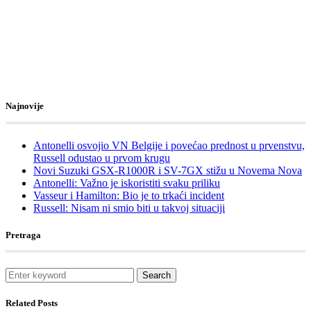
Najnovije
Antonelli osvojio VN Belgije i povećao prednost u prvenstvu,
Russell odustao u prvom krugu
Novi Suzuki GSX-R1000R i SV-7GX stižu u Novema Nova
Antonelli: Važno je iskoristiti svaku priliku
Vasseur i Hamilton: Bio je to trkaći incident
Russell: Nisam ni smio biti u takvoj situaciji
Pretraga
Search
Related Posts