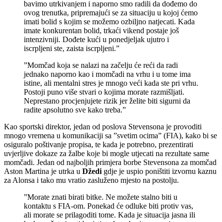
bavimo utrkivanjem i naporno smo radili da dođemo do
ovog trenutka, pripremajući se za situaciju u kojoj ćemo
imati bolid s kojim se možemo ozbiljno natjecati. Kada
imate konkurentan bolid, trkaći vikend postaje još
intenzivniji. Dođete kući u ponedjeljak ujutro i
iscrpljeni ste, zaista iscrpljeni.”
”Momčad koja se nalazi na začelju će reći da radi
jednako naporno kao i momčadi na vrhu i u tome ima
istine, ali mentalni stres je mnogo veći kada ste pri vrhu.
Postoji puno više stvari o kojima morate razmišljati.
Neprestano procjenjujete rizik jer želite biti sigurni da
radite apsolutno sve kako treba.”
Kao sportski direktor, jedan od poslova Stevensona je provoditi
mnogo vremena u komunikaciji sa ”svetim ocima” (FIA), kako bi se
osiguralo poštivanje propisa, te kada je potrebno, prezentirati
uvjerljive dokaze za žalbe koje bi mogle utjecati na rezultate same
momčadi. Jedan od najboljih primjera borbe Stevensona za momčad
Aston Martina je utrka u
Džedi
gdje je uspio poništiti izvornu kaznu
za Alonsa i tako mu vratio zasluženo mjesto na postolju.
”Morate znati birati bitke. Ne možete stalno biti u
kontaktu s FIA-om. Ponekad će odluke biti protiv vas,
ali morate se prilagoditi tome. Kada je situacija jasna ili