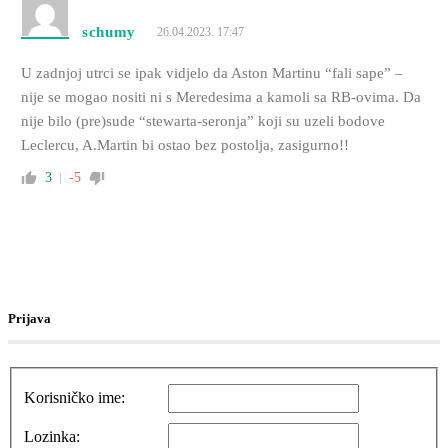
schumy
26.04.2023. 17:47
U zadnjoj utrci se ipak vidjelo da Aston Martinu “fali sape” –
nije se mogao nositi ni s Meredesima a kamoli sa RB-ovima. Da
nije bilo (pre)sude “stewarta-seronja” koji su uzeli bodove
Leclercu, A.Martin bi ostao bez postolja, zasigurno!!
3
-5
Prijava
Korisničko ime:
Lozinka: