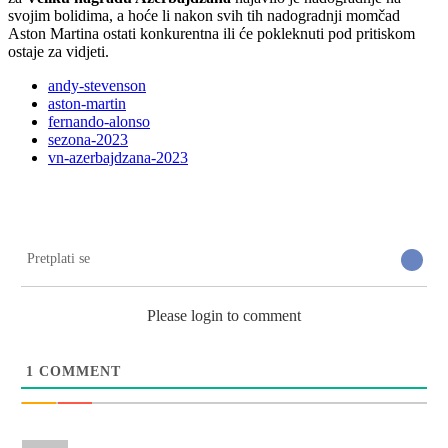
svojim bolidima, a hoće li nakon svih tih nadogradnji momčad
Aston Martina ostati konkurentna ili će pokleknuti pod pritiskom
ostaje za vidjeti.
andy-stevenson
aston-martin
fernando-alonso
sezona-2023
vn-azerbajdzana-2023
Pretplati se
Please login to comment
1
COMMENT