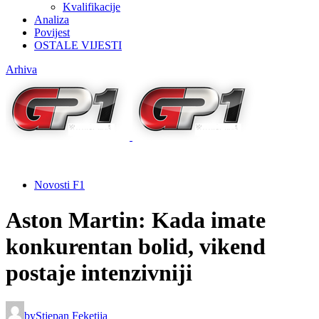
Kvalifikacije
Analiza
Povijest
OSTALE VIJESTI
Arhiva
Novosti F1
Aston Martin: Kada imate
konkurentan bolid, vikend
postaje intenzivniji
by
Stjepan Feketija