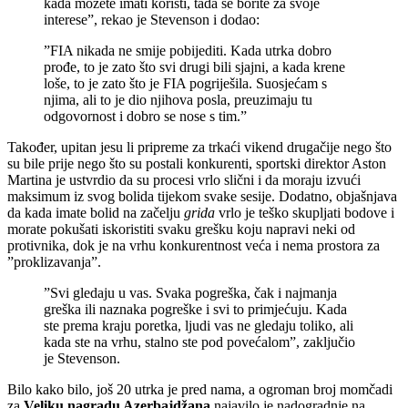
kada možete imati koristi, tada se borite za svoje
interese”, rekao je Stevenson i dodao:
”FIA nikada ne smije pobijediti. Kada utrka dobro
prođe, to je zato što svi drugi bili sjajni, a kada krene
loše, to je zato što je FIA pogriješila. Suosjećam s
njima, ali to je dio njihova posla, preuzimaju tu
odgovornost i dobro se nose s tim.”
Također, upitan jesu li pripreme za trkaći vikend drugačije nego što
su bile prije nego što su postali konkurenti, sportski direktor Aston
Martina je ustvrdio da su procesi vrlo slični i da moraju izvući
maksimum iz svog bolida tijekom svake sesije. Dodatno, objašnjava
da kada imate bolid na začelju
grida
vrlo je teško skupljati bodove i
morate pokušati iskoristiti svaku grešku koju napravi neki od
protivnika, dok je na vrhu konkurentnost veća i nema prostora za
”proklizavanja”.
”Svi gledaju u vas. Svaka pogreška, čak i najmanja
greška ili naznaka pogreške i svi to primjećuju. Kada
ste prema kraju poretka, ljudi vas ne gledaju toliko, ali
kada ste na vrhu, stalno ste pod povećalom”, zaključio
je Stevenson.
Bilo kako bilo, još 20 utrka je pred nama, a ogroman broj momčadi
za
Veliku nagradu Azerbajdžana
najavilo je nadogradnje na