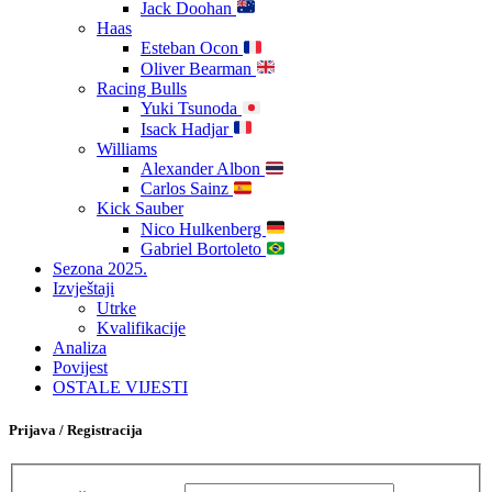
Jack Doohan
Haas
Esteban Ocon
Oliver Bearman
Racing Bulls
Yuki Tsunoda
Isack Hadjar
Williams
Alexander Albon
Carlos Sainz
Kick Sauber
Nico Hulkenberg
Gabriel Bortoleto
Sezona 2025.
Izvještaji
Utrke
Kvalifikacije
Analiza
Povijest
OSTALE VIJESTI
Prijava / Registracija