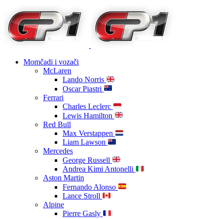
Momčadi i vozači
McLaren
Lando Norris
Oscar Piastri
Ferrari
Charles Leclerc
Lewis Hamilton
Red Bull
Max Verstappen
Liam Lawson
Mercedes
George Russell
Andrea Kimi Antonelli
Aston Martin
Fernando Alonso
Lance Stroll
Alpine
Pierre Gasly