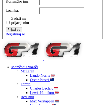
Korisničko ime:
Lozinka:
Zadrži me
prijavljenim
Prijavi se
Registriraj se
Momčadi i vozači
McLaren
Lando Norris
Oscar Piastri
Ferrari
Charles Leclerc
Lewis Hamilton
Red Bull
Max Verstappen