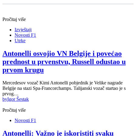
Pročitaj više
Izvještaji
Novosti F1
Utrke
Antonelli osvojio VN Belgije i povećao
prednost u prvenstvu, Russell odustao u
prvom krugu
Mercedesov vozač Kimi Antonelli pobjednik je Velike nagrade
Belgije na stazi Spa-Francorchamps. Talijanski vozač startao je s
prvog…
by
Igor Šestak
Pročitaj više
Novosti F1
Antonelli: Važno je iskoristiti svaku