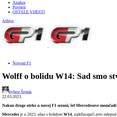
Analiza
Povijest
OSTALE VIJESTI
Arhiva
Novosti F1
Wolff o bolidu W14: Sad smo stva
by
Igor Šestak
22.03.2023.
Nakon druge utrke u novoj F1 sezoni, šef Mercedesove momčadi po
Mercedes
je u 2023. ušao s bolidom
W14
, zadržavajući
zero sidepod