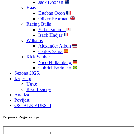
Jack Doohan
Haas
Esteban Ocon
Oliver Bearman
Racing Bulls
Yuki Tsunoda
Isack Hadjar
Williams
Alexander Albon
Carlos Sainz
Kick Sauber
Nico Hulkenberg
Gabriel Bortoleto
Sezona 2025.
Izvještaji
Utrke
Kvalifikacije
Analiza
Povijest
OSTALE VIJESTI
Prijava / Registracija