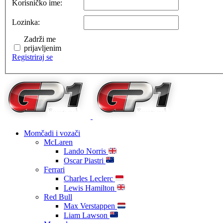
Korisničko ime:
Lozinka:
Zadrži me
prijavljenim
Registriraj se
Momčadi i vozači
McLaren
Lando Norris
Oscar Piastri
Ferrari
Charles Leclerc
Lewis Hamilton
Red Bull
Max Verstappen
Liam Lawson