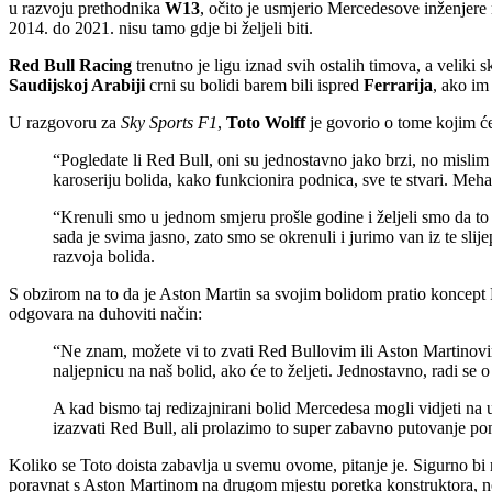
u razvoju prethodnika
W13
, očito je usmjerio Mercedesove inženjere 
2014. do 2021. nisu tamo gdje bi željeli biti.
Red Bull Racing
trenutno je ligu iznad svih ostalih timova, a veliki
Saudijskoj Arabiji
crni su bolidi barem bili ispred
Ferrarija
, ako im
U razgovoru za
Sky Sports F1
,
Toto Wolff
je govorio o tome kojim ć
“Pogledate li Red Bull, oni su jednostavno jako brzi, no misli
karoseriju bolida, kako funkcionira podnica, sve te stvari. M
“Krenuli smo u jednom smjeru prošle godine i željeli smo da to fu
sada je svima jasno, zato smo se okrenuli i jurimo van iz te sl
razvoja bolida.
S obzirom na to da je Aston Martin sa svojim bolidom pratio koncept
odgovara na duhoviti način:
“Ne znam, možete vi to zvati Red Bullovim ili Aston Martinovim
naljepnicu na naš bolid, ako će to željeti. Jednostavno, radi s
A kad bismo taj redizajnirani bolid Mercedesa mogli vidjeti n
izazvati Red Bull, ali prolazimo to super zabavno putovanje 
Koliko se Toto doista zabavlja u svemu ovome, pitanje je. Sigurno bi 
poravnat s Aston Martinom na drugom mjestu poretka konstruktora, no 