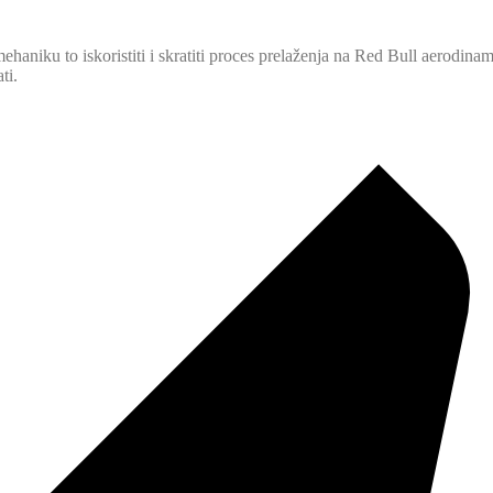
niku to iskoristiti i skratiti proces prelaženja na Red Bull aerodinamič
ti.