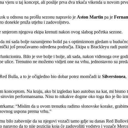
na vjeru u taj koncept, ali poslije prva dva trkaća vikenda u novom prve
 skok u odnosu na prošlu sezonu napravio je
Aston Martin
pa je
Fernan
 to donekle pruža utjehu i zadovoljstvo.
e smjerom njegova ekipa krenuti nakon ovog slabog početka sezone.
m da mi sada bolje razumijemo bolid pa s optimizmom gledam u budućnos
ehanički još proučavamo određena područja. Ekipa u Brackleyu radi pun
nkcionira. Bilo je sve bolje i bolje, ali sada, nakon viđenoga ove godine
ijepe ulice. Trenutno ne možemo vidjeti one na vrhu, jednostavno su pr
 Red Bulla, a to je očigledno bio dobar potez momčadi iz
Silverstonea
,
 konceptom. Na kraju, ako bi izgledao kao autobus na kat, mi bismo to
e o sirovim performansama. Nisu to nikakve dogme oko toga tko je što izm
a utrkama: “Mislim da u ovom trenutku radimo slonovske korake, grabi
ponovnog uspona prema vrhu.”
mu bilo zabavnije da su njegovi vozači tamo gdje su danas Red Bullovi.
naravno da to nije pozicija koja će zadovoljiti vodstvo i vozače Merc