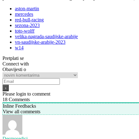
aston-martin
mercedes
red-bull-racing
sezona-2023
toto-wolff
velika-nagrada-saudijske-arabije
vn-saudijske-arabije-2023
w14
Pretplati se
Connect with
Obavijesti o
Please login to comment
18
Comments
Inline Feedbacks
View all comments
Desmosedici