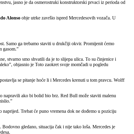
nstvu, jasno je da osmerostruki konstruktorski prvaci iz perioda od
do Alonso
obje utrke završio ispred Mercedesovih vozača. U
t. Samo ga trebamo staviti u drukčiji okvir. Promijenit ćemo
im gasom.”
, stvarno smo shvatili da je to slijepa ulica. To su činjenice i
edaleko”, objasnio je Toto zaokret svoje momčadi u pogledu
 postavlja se pitanje hoće li i Mercedes krenuti u tom pravcu. Wolff
 napravili ako bi bolid bio brz. Red Bull može staviti malenu
islio.”
mo naprijed. Trebat će puno vremena dok ne dođemo u poziciju
 Bodovno gledano, situacija čak i nije tako loša. Mercedes je
edesa.