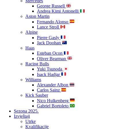
Mercedes
George Russell
Andrea Kimi Antonelli
Aston Martin
Fernando Alonso
Lance Stroll
Alpine
Pierre Gasly
Jack Doohan
Haas
Esteban Ocon
Oliver Bearman
Racing Bulls
Yuki Tsunoda
Isack Hadjar
Williams
Alexander Albon
Carlos Sainz
Kick Sauber
Nico Hulkenberg
Gabriel Bortoleto
Sezona 2025.
Izvještaji
Utrke
Kvalifikacije