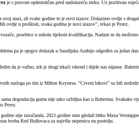
rez
je s pravom optimističan pred nadolazeću utrku. Uz pozitivan osje
ovoj stazi, ali svake godine to je novi izazov. Dolazimo ovdje s druga
adili ovdje u prošlosti, svaka godina je novi izazov”, rekao je Perez.
 vozače, posebice u subotu tijekom kvalifikacija. Nadam se da možemo im
oblema pa je njegov dolazak u Saudijsku Arabiju odgođen za jedan da
 Mislim da je važno, tek je drugi trkaći vikend i dijele nas nijanse. Bahr
zitivnih razloga po tim iz Milton Keynesa. “Crveni bikovi” su bili nedodi
i i sama degradacija guma nije tako ozbiljna kao u Bahreinu. Svakako vje
io Perez.
 godine nije razočarala. 2021.godine smo gledali bitku Maxa Verstapp
as borba Red Bullovaca za najvišu stepenicu na postolju.