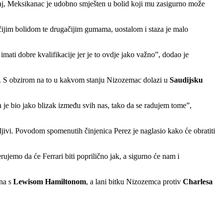
ćaj, Meksikanac je udobno smješten u bolid koji mu zasigurno može
čijim bolidom te drugačijim gumama, uostalom i staza je malo
ati dobre kvalifikacije jer je to ovdje jako važno”, dodao je
n. S obzirom na to u kakvom stanju Nizozemac dolazi u
Saudijsku
ein je bio jako blizak između svih nas, tako da se radujem tome”,
rljivi. Povodom spomenutih činjenica Perez je naglasio kako će obratiti
rujemo da će Ferrari biti poprilično jak, a sigurno će nam i
ena s
Lewisom Hamiltonom
, a lani bitku Nizozemca protiv
Charlesa