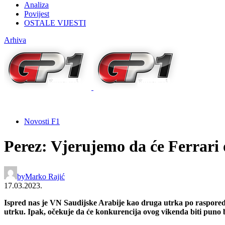
Analiza
Povijest
OSTALE VIJESTI
Arhiva
Novosti F1
Perez: Vjerujemo da će Ferrari o
by
Marko Rajić
17.03.2023.
Ispred nas je VN Saudijske Arabije kao druga utrka po rasporedu
utrku.
Ipak, očekuje da će konkurencija ovog vikenda biti puno b