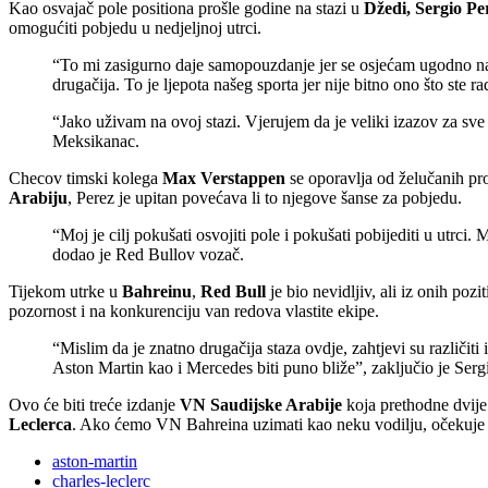
Kao osvajač pole positiona prošle godine na stazi u
Džedi, Sergio Pe
omogućiti pobjedu u nedjeljnoj utrci.
“To mi zasigurno daje samopouzdanje jer se osjećam ugodno na 
drugačija. To je ljepota našeg sporta jer nije bitno ono što ste r
“Jako uživam na ovoj stazi. Vjerujem da je veliki izazov za sve
Meksikanac.
Checov timski kolega
Max Verstappen
se oporavlja od želučanih pr
Arabiju
, Perez je upitan povećava li to njegove šanse za pobjedu.
“Moj je cilj pokušati osvojiti pole i pokušati pobijediti u utrci.
dodao je Red Bullov vozač.
Tijekom utrke u
Bahreinu
,
Red Bull
je bio nevidljiv, ali iz onih po
pozornost i na konkurenciju van redova vlastite ekipe.
“Mislim da je znatno drugačija staza ovdje, zahtjevi su različit
Aston Martin kao i Mercedes biti puno bliže”, zaključio je Serg
Ovo će biti treće izdanje
VN Saudijske Arabije
koja prethodne dvije
Leclerca
. Ako ćemo VN Bahreina uzimati kao neku vodilju, očekuje n
aston-martin
charles-leclerc