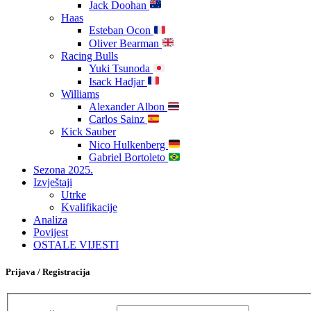
Jack Doohan
Haas
Esteban Ocon
Oliver Bearman
Racing Bulls
Yuki Tsunoda
Isack Hadjar
Williams
Alexander Albon
Carlos Sainz
Kick Sauber
Nico Hulkenberg
Gabriel Bortoleto
Sezona 2025.
Izvještaji
Utrke
Kvalifikacije
Analiza
Povijest
OSTALE VIJESTI
Prijava / Registracija