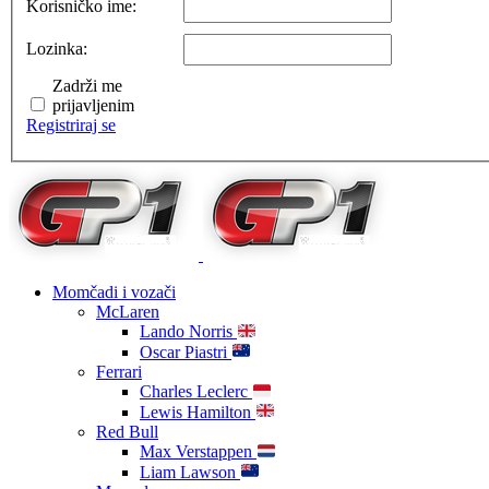
Korisničko ime:
Lozinka:
Zadrži me
prijavljenim
Registriraj se
Momčadi i vozači
McLaren
Lando Norris
Oscar Piastri
Ferrari
Charles Leclerc
Lewis Hamilton
Red Bull
Max Verstappen
Liam Lawson