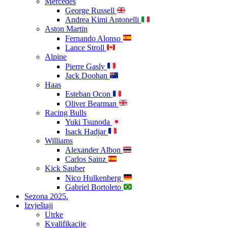
Mercedes
George Russell
Andrea Kimi Antonelli
Aston Martin
Fernando Alonso
Lance Stroll
Alpine
Pierre Gasly
Jack Doohan
Haas
Esteban Ocon
Oliver Bearman
Racing Bulls
Yuki Tsunoda
Isack Hadjar
Williams
Alexander Albon
Carlos Sainz
Kick Sauber
Nico Hulkenberg
Gabriel Bortoleto
Sezona 2025.
Izvještaji
Utrke
Kvalifikacije