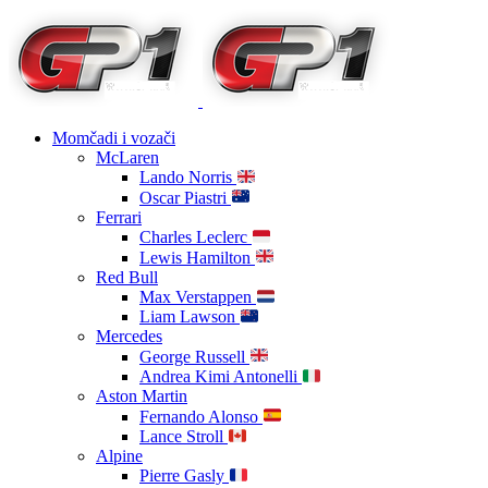
Momčadi i vozači
McLaren
Lando Norris
Oscar Piastri
Ferrari
Charles Leclerc
Lewis Hamilton
Red Bull
Max Verstappen
Liam Lawson
Mercedes
George Russell
Andrea Kimi Antonelli
Aston Martin
Fernando Alonso
Lance Stroll
Alpine
Pierre Gasly