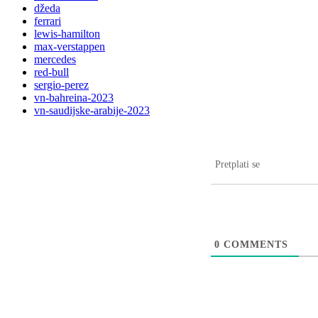
džeda
ferrari
lewis-hamilton
max-verstappen
mercedes
red-bull
sergio-perez
vn-bahreina-2023
vn-saudijske-arabije-2023
Pretplati se
0
COMMENTS