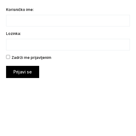
Korisničko ime:
Lozinka:
Zadrži me prijavljenim
Prijavi se