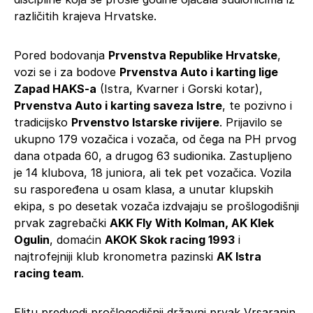
različitih krajeva Hrvatske.
Pored bodovanja
Prvenstva Republike Hrvatske
,
vozi se i za bodove
Prvenstva Auto i karting lige
Zapad HAKS-a
(Istra, Kvarner i Gorski kotar),
Prvenstva Auto i karting saveza Istre
, te pozivno i
tradicijsko
Prvenstvo Istarske rivijere
. Prijavilo se
ukupno 179 vozačica i vozača, od čega na PH prvog
dana otpada 60, a drugog 63 sudionika. Zastupljeno
je 14 klubova, 18 juniora, ali tek pet vozačica. Vozila
su raspoređena u osam klasa, a unutar klupskih
ekipa, s po desetak vozača izdvajaju se prošlogodišnji
prvak zagrebački
AKK Fly With Kolman, AK Klek
Ogulin
, domaćin
AKOK Skok racing 1993
i
najtrofejniji klub kronometra pazinski
AK Istra
racing team
.
Elitu predvodi prošlogodišnji državni prvak Vrsaranin