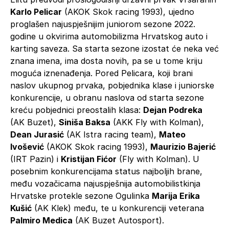
Karlo Pelicar
(AKOK Skok racing 1993), ujedno
proglašen najuspješnijim juniorom sezone 2022.
godine u okvirima automobilizma Hrvatskog auto i
karting saveza. Sa starta sezone izostat će neka već
znana imena, ima dosta novih, pa se u tome kriju
moguća iznenađenja. Pored Pelicara, koji brani
naslov ukupnog prvaka, pobjednika klase i juniorske
konkurencije, u obranu naslova od starta sezone
kreću pobjednici preostalih klasa:
Dejan Podreka
(AK Buzet),
Siniša Baksa
(AKK Fly with Kolman),
Dean Jurasić
(AK Istra racing team),
Mateo
Ivošević
(AKOK Skok racing 1993),
Maurizio Bajerić
(IRT Pazin) i
Kristijan Fićor
(Fly with Kolman). U
posebnim konkurencijama status najboljih brane,
među vozačicama najuspješnija automobilistkinja
Hrvatske protekle sezone Ogulinka
Marija Erika
Kušić
(AK Klek) među, te u konkurenciji veterana
Palmiro Medica
(AK Buzet Autosport).