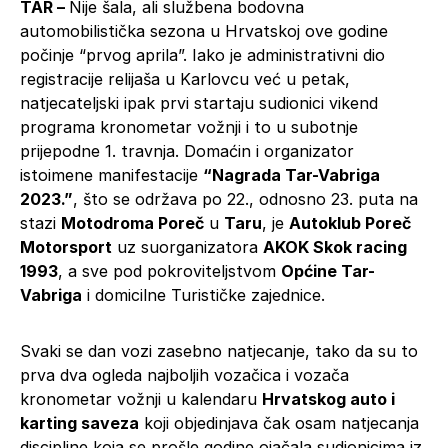
TAR –
Nije šala, ali službena bodovna
automobilistička sezona u Hrvatskoj ove godine
počinje “prvog aprila”. Iako je administrativni dio
registracije relijaša u Karlovcu već u petak,
natjecateljski ipak prvi startaju sudionici vikend
programa kronometar vožnji i to u subotnje
prijepodne 1. travnja. Domaćin i organizator
istoimene manifestacije
“Nagrada Tar-Vabriga
2023.”
, što se održava po 22., odnosno 23. puta na
stazi
Motodroma Poreč
u
Taru
, je
Autoklub Poreč
Motorsport
uz suorganizatora
AKOK Skok racing
1993
, a sve pod pokroviteljstvom
Općine Tar-
Vabriga
i domicilne Turističke zajednice.
Svaki se dan vozi zasebno natjecanje, tako da su to
prva dva ogleda najboljih vozačica i vozača
kronometar vožnji u kalendaru
Hrvatskog auto i
karting saveza
koji objedinjava čak osam natjecanja
discipline koja se prošle godine ojačala sudionicima iz