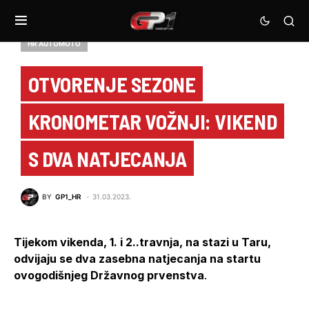
HR AUTOMOTO
OTVORENJE SEZONE
KRONOMETAR VOŽNJI: VIKEND
S DVA NATJECANJA
BY
GP1_HR
31.03.2023.
Tijekom vikenda, 1. i 2..travnja, na stazi u Taru,
odvijaju se dva zasebna natjecanja na startu
ovogodišnjeg Državnog prvenstva
.