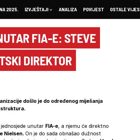
NA 2025.
IZVJEŠTAJI
ANALIZA
POVIJEST
OSTALE VIJES
UTAR FIA-E: STEVE
TSKI DIREKTOR
anizacije došlo je do određenog miješanja
 struktura.
e jednosjede unutar
FIA-e
, a njemu će direktno
e Nielsen.
On je do sada obnašao dužnost