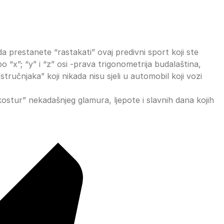
 prestanete “rastakati” ovaj predivni sport koji ste
 “x”; “y” i “z” osi -prava trigonometrija budalaština,
stručnjaka” koji nikada nisu sjeli u automobil koji vozi
ostur” nekadašnjeg glamura, ljepote i slavnih dana kojih