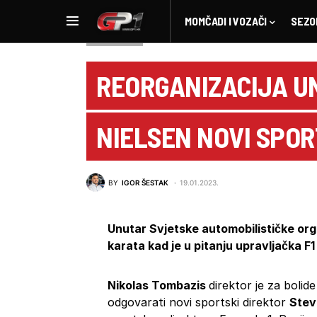
MOMČADI I VOZAČI
SEZO
NOVOSTI F1
REORGANIZACIJA UN
NIELSEN NOVI SPOR
BY
IGOR ŠESTAK
19.01.2023.
Unutar Svjetske automobilističke org
karata kad je u pitanju upravljačka F1
Nikolas Tombazis
direktor je za bolid
odgovarati novi sportski direktor
Stev