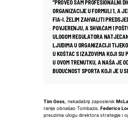
“PROVEO SAM PROFESIONALNI DIO
ORGANIZACIJE U FORMULI 1, A 
FIA-I. ŽELIM ZAHVALITI PREDSJ
POVJERENJU, A SHVAĆAM I POŠT
ULOGOM REGULATORA NATJECANJ
LJUDIMA U ORGANIZACIJI TIJEK
U KOŠTAC S IZAZOVIMA KOJI SU
U OVOM TRENUTKU, A NAŠA JE O
BUDUĆNOST SPORTA KOJI JE U SR
Tim Goss
, nekadašnji zaposlenik
McLa
ranije obnašao Tombazis.
Federico Lo
preuzima ulogu direktora strategije i o