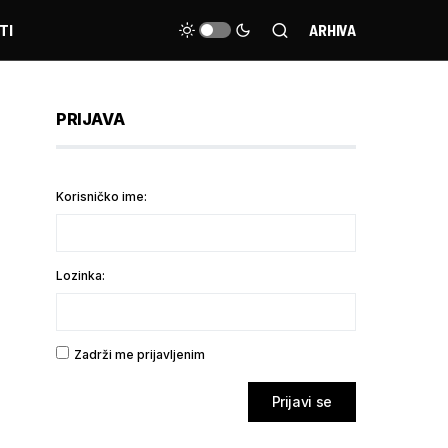
TI
ARHIVA
PRIJAVA
Korisničko ime:
Lozinka:
Zadrži me prijavljenim
Prijavi se