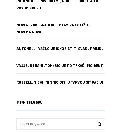
PREDNOST U PRVENSTVU, RUSSELL ODUSTAO U
PRVOM KRUGU
NOVI SUZUKI GSX-R1000R I SV-7GX STIŽU U
NOVEMA NOVA
ANTONELLI: VAŽNO JE ISKORISTITI SVAKU PRILIKU
VASSEUR I HAMILTON: BIO JE TO TRKAĆI INCIDENT
RUSSELL: NISAM NI SMIO BITI U TAKVOJ SITUACIJI
PRETRAGA