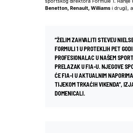
sportskog direktora Formule 1. Ranije u 
Benetton, Renault, Williams
i drugi), 
“ŽELIM ZAHVALITI STEVEU NIEL
FORMULI 1 U PROTEKLIH PET GOD
PROFESIONALAC U NAŠEM SPORT
PRELAZAK U FIA-U. NJEGOVE SPO
ĆE FIA-I U AKTUALNIM NAPORIM
TIJEKOM TRKAĆIH VIKENDA”, IZJ
DOMENICALI.