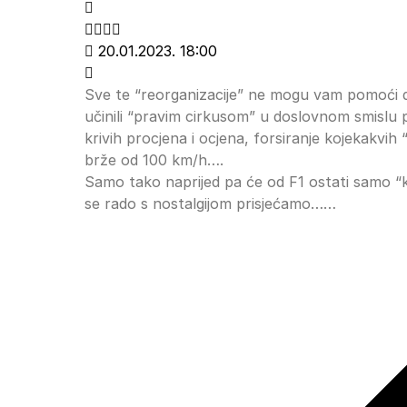
20.01.2023. 18:00
Sve te “reorganizacije” ne mogu vam pomoći da
učinili “pravim cirkusom” u doslovnom smislu po
krivih procjena i ocjena, forsiranje kojekakvih “
brže od 100 km/h….
Samo tako naprijed pa će od F1 ostati samo “k
se rado s nostalgijom prisjećamo……