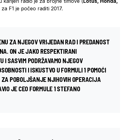
karijeri radio je za brojne timove (
Lotus, Honda,
a za F1 je počeo raditi 2017.
SENU ZA NJEGOV VRIJEDAN RAD I PREDANOST
INA. ON JE JAKO RESPEKTIRANI
U I SASVIM PODRŽAVAMO NJEGOV
SOBNOSTI I ISKUSTVO U FORMULI 1 POMOĆI
A ZA POBOLJŠANJE NJIHOVIH OPERACIJA
AVIO JE CEO FORMULE 1 STEFANO