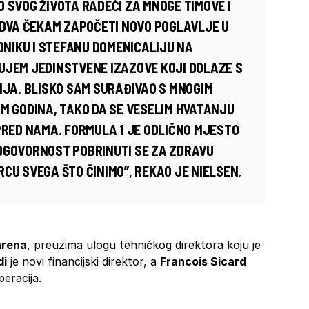
 SVOG ŽIVOTA RADEĆI ZA MNOGE TIMOVE I
JEDVA ČEKAM ZAPOČETI NOVO POGLAVLJE U
EDNIKU I STEFANU DOMENICALIJU NA
UJEM JEDINSTVENE IZAZOVE KOJI DOLAZE S
A. BLISKO SAM SURAĐIVAO S MNOGIM
OM GODINA, TAKO DA SE VESELIM HVATANJU
 PRED NAMA. FORMULA 1 JE ODLIČNO MJESTO
DGOVORNOST POBRINUTI SE ZA ZDRAVU
CU SVEGA ŠTO ČINIMO”, REKAO JE NIELSEN.
rena
, preuzima ulogu tehničkog direktora koju je
di
je novi financijski direktor, a
Francois Sicard
peracija.