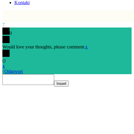
Kontakt
7
0
Would love your thoughts, please comment.
x
(
)
x
|
Odgovori
Insert