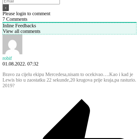
Please login to comment
7
Comments
Inline Feedbacks
View all comments
robif
01.08.2022. 07:32
Bravo za cijelu ekipu Mercedesa,nisam to ocekivao….Kao i kad je
Lewis bio u zaostatku 22 sekunde,20 krugova prije kraja,pa rasturio.
2019?