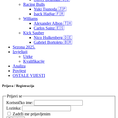
Racing Bulls
Yuki Tsunoda 🇯🇵
Isack Hadjar 🇫🇷
Williams
Alexander Albon 🇹🇭
Carlos Sainz 🇪🇸
Kick Sauber
Nico Hulkenberg 🇩🇪
Gabriel Bortoleto 🇧🇷
Sezona 2025.
Izvještaji
Utrke
Kvalifikacije
Analiza
Povijest
OSTALE VIJESTI
Prijava / Registracija
Prijavi se
Korisničko ime:
Lozinka:
Zadrži me prijavljenim