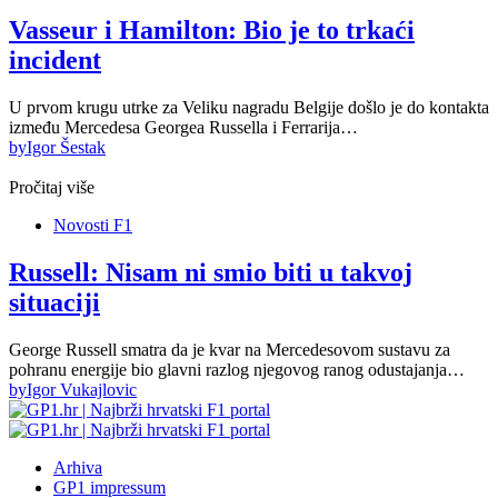
Vasseur i Hamilton: Bio je to trkaći
incident
U prvom krugu utrke za Veliku nagradu Belgije došlo je do kontakta
između Mercedesa Georgea Russella i Ferrarija…
by
Igor Šestak
Pročitaj više
Novosti F1
Russell: Nisam ni smio biti u takvoj
situaciji
George Russell smatra da je kvar na Mercedesovom sustavu za
pohranu energije bio glavni razlog njegovog ranog odustajanja…
by
Igor Vukajlovic
Arhiva
GP1 impressum