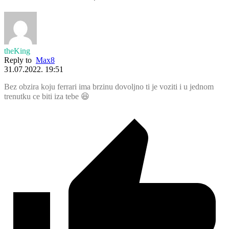
theKing
Reply to
Max8
31.07.2022. 19:51
Bez obzira koju ferrari ima brzinu dovoljno ti je voziti i u jednom
trenutku ce biti iza tebe 😆