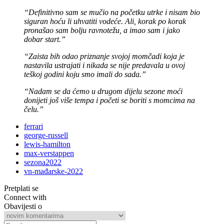
“Definitivno sam se mučio na početku utrke i nisam bio
siguran hoću li uhvatiti vodeće. Ali, korak po korak
pronašao sam bolju ravnotežu, a imao sam i jako
dobar start.”
“Zaista bih odao priznanje svojoj momčadi koja je
nastavila ustrajati i nikada se nije predavala u ovoj
teškoj godini koju smo imali do sada.”
“Nadam se da ćemo u drugom dijelu sezone moći
donijeti još više tempa i početi se boriti s momcima na
čelu.”
ferrari
george-russell
lewis-hamilton
max-verstappen
sezona2022
vn-mađarske-2022
Pretplati se
Connect with
Obavijesti o