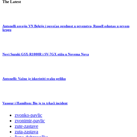
The Latest
Antonelli osvojio VN Belgije i povećao prednost u prvenstvu, Russell odustao u prvom
krugu
Novi Suzuki GSX-R1000R i SV-7GX stižu u Novema Nova
Antonelli: Važno je iskoristiti svaku priliku
Vasseur i Hamilton: Bio je to trkaći incident
zvonko-pavlic
zvonimir-pavlic
zute-zastave
zuta-zastava