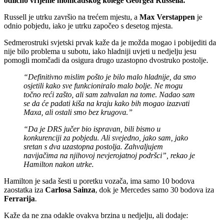
odlično vrijeme momčadskog kolege Georgea Russella.
Russell je utrku završio na trećem mjestu, a
Max Verstappen
je
odnio pobjedu, iako je utrku započeo s desetog mjesta.
Sedmerostruki svjetski prvak kaže da je možda mogao i pobijediti da
nije bilo problema u subotu, iako hladniji uvjeti u nedjelju jesu
pomogli momčadi da osigura drugo uzastopno dvostruko postolje.
“Definitivno mislim pošto je bilo malo hladnije, da smo
osjetili kako sve funkcioniralo malo bolje. Ne mogu
točno reći zašto, ali sam zahvalan na tome. Nadao sam
se da će padati kiša na kraju kako bih mogao izazvati
Maxa, ali ostali smo bez krugova.”
“Da je DRS jučer bio ispravan, bili bismo u
konkurenciji za pobjedu. Ali svejedno, jako sam, jako
sretan s dva uzastopna postolja. Zahvaljujem
navijačima na njihovoj nevjerojatnoj podršci”, rekao je
Hamilton nakon utrke.
Hamilton je sada šesti u poretku vozača, ima samo 10 bodova
zaostatka iza
Carlosa Sainza
, dok je Mercedes samo 30 bodova iza
Ferrarija
.
Kaže da ne zna odakle ovakva brzina u nedjelju, ali dodaje: