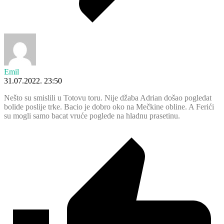
Emil
31.07.2022. 23:50
Nešto su smislili u Totovu toru. Nije džaba Adrian došao pogledat
bolide poslije trke. Bacio je dobro oko na Mečkine obline. A Ferići
su mogli samo bacat vruće poglede na hladnu prasetinu.