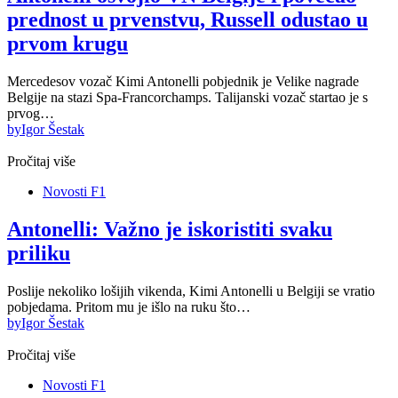
prednost u prvenstvu, Russell odustao u
prvom krugu
Mercedesov vozač Kimi Antonelli pobjednik je Velike nagrade
Belgije na stazi Spa-Francorchamps. Talijanski vozač startao je s
prvog…
by
Igor Šestak
Pročitaj više
Novosti F1
Antonelli: Važno je iskoristiti svaku
priliku
Poslije nekoliko lošijih vikenda, Kimi Antonelli u Belgiji se vratio
pobjedama. Pritom mu je išlo na ruku što…
by
Igor Šestak
Pročitaj više
Novosti F1