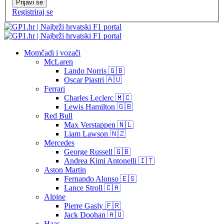
Prijavi se
Registriraj se
Momčadi i vozači
McLaren
Lando Norris 🇬🇧
Oscar Piastri 🇦🇺
Ferrari
Charles Leclerc 🇲🇨
Lewis Hamilton 🇬🇧
Red Bull
Max Verstappen 🇳🇱
Liam Lawson 🇳🇿
Mercedes
George Russell 🇬🇧
Andrea Kimi Antonelli 🇮🇹
Aston Martin
Fernando Alonso 🇪🇸
Lance Stroll 🇨🇦
Alpine
Pierre Gasly 🇫🇷
Jack Doohan 🇦🇺
Haas