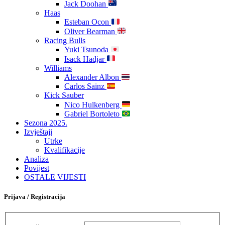
Jack Doohan
Haas
Esteban Ocon
Oliver Bearman
Racing Bulls
Yuki Tsunoda
Isack Hadjar
Williams
Alexander Albon
Carlos Sainz
Kick Sauber
Nico Hulkenberg
Gabriel Bortoleto
Sezona 2025.
Izvještaji
Utrke
Kvalifikacije
Analiza
Povijest
OSTALE VIJESTI
Prijava / Registracija