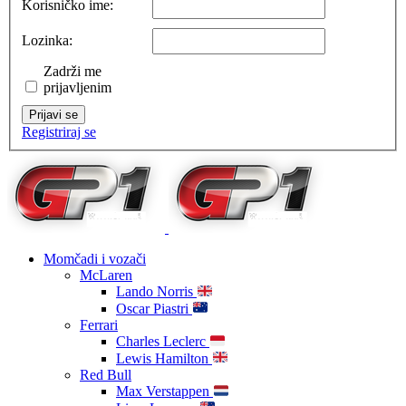
Korisničko ime:
Lozinka:
Zadrži me
prijavljenim
Prijavi se
Registriraj se
Momčadi i vozači
McLaren
Lando Norris
Oscar Piastri
Ferrari
Charles Leclerc
Lewis Hamilton
Red Bull
Max Verstappen