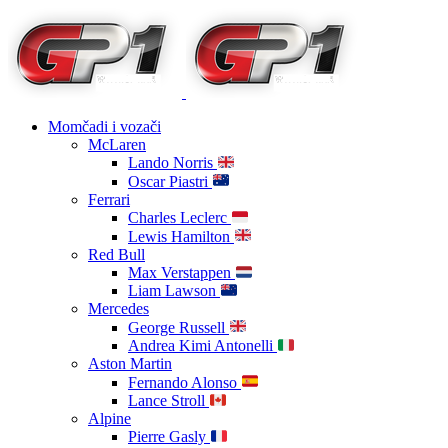
Momčadi i vozači
McLaren
Lando Norris
Oscar Piastri
Ferrari
Charles Leclerc
Lewis Hamilton
Red Bull
Max Verstappen
Liam Lawson
Mercedes
George Russell
Andrea Kimi Antonelli
Aston Martin
Fernando Alonso
Lance Stroll
Alpine
Pierre Gasly