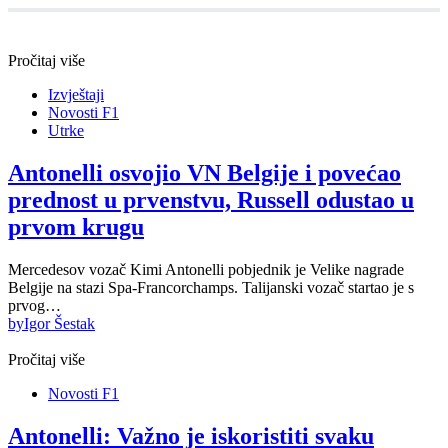
Pročitaj više
Izvještaji
Novosti F1
Utrke
Antonelli osvojio VN Belgije i povećao
prednost u prvenstvu, Russell odustao u
prvom krugu
Mercedesov vozač Kimi Antonelli pobjednik je Velike nagrade
Belgije na stazi Spa-Francorchamps. Talijanski vozač startao je s
prvog…
by
Igor Šestak
Pročitaj više
Novosti F1
Antonelli: Važno je iskoristiti svaku