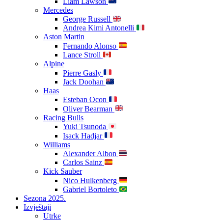
Liam Lawson
Mercedes
George Russell
Andrea Kimi Antonelli
Aston Martin
Fernando Alonso
Lance Stroll
Alpine
Pierre Gasly
Jack Doohan
Haas
Esteban Ocon
Oliver Bearman
Racing Bulls
Yuki Tsunoda
Isack Hadjar
Williams
Alexander Albon
Carlos Sainz
Kick Sauber
Nico Hulkenberg
Gabriel Bortoleto
Sezona 2025.
Izvještaji
Utrke