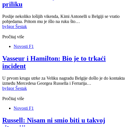
priliku
Poslije nekoliko lošijih vikenda, Kimi Antonelli u Belgiji se vratio
pobjedama. Pritom mu je išlo na ruku što…
by
Igor Šestak
Pročitaj više
Novosti F1
Vasseur i Hamilton: Bio je to trkaći
incident
U prvom krugu utrke za Veliku nagradu Belgije došlo je do kontakta
između Mercedesa Georgea Russella i Ferrarija…
by
Igor Šestak
Pročitaj više
Novosti F1
Russell: Nisam ni smio biti u takvoj