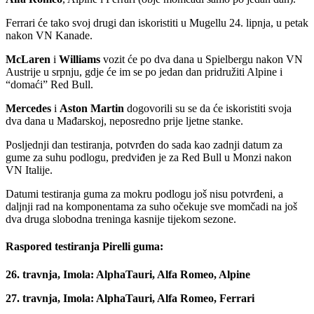
Ferrari će tako svoj drugi dan iskoristiti u Mugellu 24. lipnja, u petak
nakon VN Kanade.
McLaren
i
Williams
vozit će po dva dana u Spielbergu nakon VN
Austrije u srpnju, gdje će im se po jedan dan pridružiti Alpine i
“domaći” Red Bull.
Mercedes
i
Aston Martin
dogovorili su se da će iskoristiti svoja
dva dana u Mađarskoj, neposredno prije ljetne stanke.
Posljednji dan testiranja, potvrđen do sada kao zadnji datum za
gume za suhu podlogu, predviđen je za Red Bull u Monzi nakon
VN Italije.
Datumi testiranja guma za mokru podlogu još nisu potvrđeni, a
daljnji rad na komponentama za suho očekuje sve momčadi na još
dva druga slobodna treninga kasnije tijekom sezone.
Raspored testiranja Pirelli guma:
26. travnja, Imola: AlphaTauri, Alfa Romeo, Alpine
27. travnja, Imola: AlphaTauri, Alfa Romeo, Ferrari