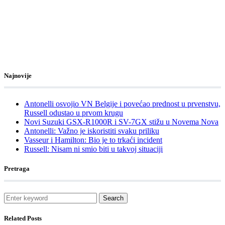
Najnovije
Antonelli osvojio VN Belgije i povećao prednost u prvenstvu,
Russell odustao u prvom krugu
Novi Suzuki GSX-R1000R i SV-7GX stižu u Novema Nova
Antonelli: Važno je iskoristiti svaku priliku
Vasseur i Hamilton: Bio je to trkaći incident
Russell: Nisam ni smio biti u takvoj situaciji
Pretraga
Search
Related Posts