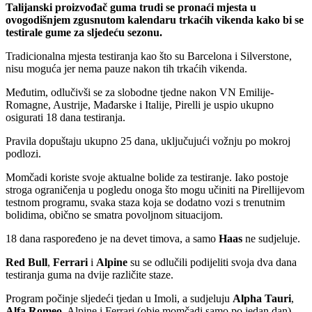
Talijanski proizvođač guma trudi se pronaći mjesta u
ovogodišnjem zgusnutom kalendaru trkaćih vikenda kako bi se
testirale gume za sljedeću sezonu.
Tradicionalna mjesta testiranja kao što su Barcelona i Silverstone,
nisu moguća jer nema pauze nakon tih trkaćih vikenda.
Međutim, odlučivši se za slobodne tjedne nakon VN Emilije-
Romagne, Austrije, Mađarske i Italije, Pirelli je uspio ukupno
osigurati 18 dana testiranja.
Pravila dopuštaju ukupno 25 dana, uključujući vožnju po mokroj
podlozi.
Momčadi koriste svoje aktualne bolide za testiranje. Iako postoje
stroga ograničenja u pogledu onoga što mogu učiniti na Pirellijevom
testnom programu, svaka staza koja se dodatno vozi s trenutnim
bolidima, obično se smatra povoljnom situacijom.
18 dana raspoređeno je na devet timova, a samo
Haas
ne sudjeluje.
Red Bull
,
Ferrari
i
Alpine
su se odlučili podijeliti svoja dva dana
testiranja guma na dvije različite staze.
Program počinje sljedeći tjedan u Imoli, a sudjeluju
Alpha Tauri
,
Alfa Romeo
, Alpine i Ferrari (obje momčadi samo po jedan dan).