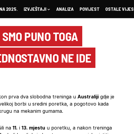
NA 2025.
IZVJEŠTAJI
ANALIZA
POVIJEST
OSTALE VIJES
I SMO PUNO TOGA
JEDNOSTAVNO NE IDE
akon prva dva slobodna treninga u
Australiji
gdje je
elikoj borbi u sredini poretka, a pogotovo kada
 krugu na mekanim gumama.
ili na
11.
i
13. mjestu
u poretku, a nakon treninga