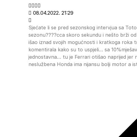
08.04.2022. 21:29
Sjećate li se pred sezonskog intervjua sa Totom
sezonu????cca skoro sekundu i nešto brži od p
išao iznad svojih mogućnosti i kratkoga roka t
komentirala kako su to uspjeli… sa 10%mješav
jednostavna… tu je Ferrari otišao naprijed jer n
neslužbena Honda ima nijansu bolji motor a i