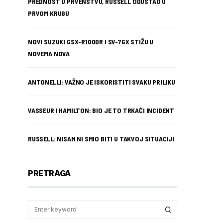
PREDNOST U PRVENSTVU, RUSSELL ODUSTAO U
PRVOM KRUGU
NOVI SUZUKI GSX-R1000R I SV-7GX STIŽU U
NOVEMA NOVA
ANTONELLI: VAŽNO JE ISKORISTITI SVAKU PRILIKU
VASSEUR I HAMILTON: BIO JE TO TRKAĆI INCIDENT
RUSSELL: NISAM NI SMIO BITI U TAKVOJ SITUACIJI
PRETRAGA