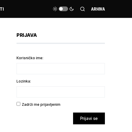
TI
ARHIVA
PRIJAVA
Korisničko ime:
Lozinka:
Zadrži me prijavljenim
Prijavi se