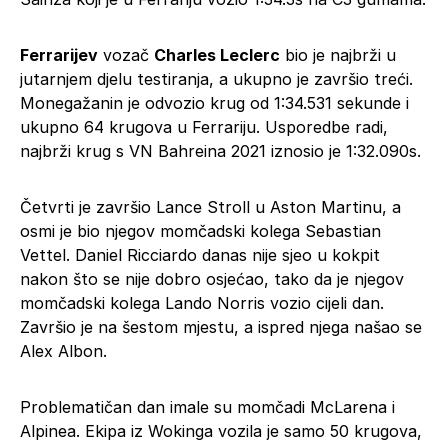
Ferrarijev
vozač
Charles Leclerc
bio je najbrži u
jutarnjem djelu testiranja, a ukupno je završio treći.
Monegažanin je odvozio krug od 1:34.531 sekunde i
ukupno 64 krugova u Ferrariju. Usporedbe radi,
najbrži krug s VN Bahreina 2021 iznosio je 1:32.090s.
Četvrti je završio Lance Stroll u Aston Martinu, a
osmi je bio njegov momčadski kolega Sebastian
Vettel. Daniel Ricciardo danas nije sjeo u kokpit
nakon što se nije dobro osjećao, tako da je njegov
momčadski kolega Lando Norris vozio cijeli dan.
Završio je na šestom mjestu, a ispred njega našao se
Alex Albon.
Problematičan dan imale su momčadi McLarena i
Alpinea. Ekipa iz Wokinga vozila je samo 50 krugova,