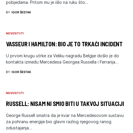
pobjedama. Pritom mu je išlo na ruku što…
BY
IGOR ŠESTAK
NOVOSTI F1
VASSEUR I HAMILTON: BIO JE TO TRKAĆI INCIDENT
U prvom krugu utrke za Veliku nagradu Belgije došlo je do
kontakta između Mercedesa Georgea Russella i Ferrarija…
BY
IGOR ŠESTAK
NOVOSTI F1
RUSSELL: NISAM NI SMIO BITI U TAKVOJ SITUACIJI
George Russell smatra da je kvar na Mercedesovom sustavu
za pohranu energije bio glavni razlog njegovog ranog
odustajanja…