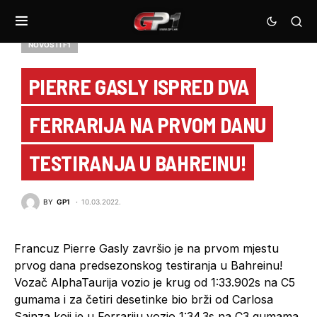
NOVOSTI F1
PIERRE GASLY ISPRED DVA
FERRARIJA NA PRVOM DANU
TESTIRANJA U BAHREINU!
BY
GP1
10.03.2022.
Francuz Pierre Gasly završio je na prvom mjestu
prvog dana predsezonskog testiranja u Bahreinu!
Vozač AlphaTaurija vozio je krug od 1:33.902s na C5
gumama i za četiri desetinke bio brži od Carlosa
Sainza koji je u Ferrariju vozio 1:34.3s na C3 gumama.