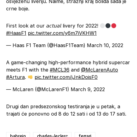
osvježenu liveriju. Naime, stražnji kraj bolida sada je
crne boje.
First look at our 𝘢𝘤𝘵𝘶𝘢𝘭 livery for 2022!
#HaasF1
pic.twitter.com/y6m7iVKHW1
— Haas F1 Team (@HaasF1Team)
March 10, 2022
A game-changing high-performance hybrid supercar
meets F1 with the
#MCL36
and
@McLarenAuto
#Artura
.
pic.twitter.com/jJnkDoisF0
— McLaren (@McLarenF1)
March 9, 2022
Drugi dan predsezonskog testiranja je u petak, a
trajati će ponovno od 8 do 12 sati i od 13 do 17 sati.
bahrein
charles-leclerc
ferrari