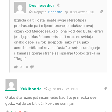
Desmosedici
Reply to
klepesina
11.03.2022. 16:38
Izgleda da ti i ostali imate svoje stereotipe i
predrasude pa i o ljepoti..mene je oduševio ovaj
dizajn kod Mercedesa..kao i onaj kod Red Bulla..Ferrari
jest lijep u klasičnbom smislu, ali mi se ne sviđaju
onako debeli i široki sidepodsi. iako imaju jako
aerodinamički oblikovana “usta” usisnika i udubljenje
ili kanal sa gornje strane za ispiranje toplog zraka sa
“škrga”.
0
0
Yukihonda
10.03.2022. 13:53
O ako šta ružno još nisam vidio kao što je mećka ove
god… valjda će biti učinkovit ne sumnjam…