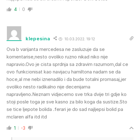
4
0
klepesina
10.03.2022. 19:12
Ova b varijanta mercedesa ne zasluzuje da se
komentarise,nesto ovoliko ruzno nikad niko nije
napravio.Ovo je cista sprdnja sa zdravim razumom,dal ce
ovo funkcionisat kao navijacu hamiltona nadam se da
hoce,al me nebi iznenadilo i da bude totalni promasaj,jer
ovoliko nesto radikalno nije decenijama
napravljeno.Neznam vidjecemo sve trka dvije tri gdje ko
stoji posle toga je sve kasno za bilo koga da sustize.Sto
se tice ljepote bolida .ferari je do sad najljepsi bolid pa
mclaren alfa itd itd
1
-3