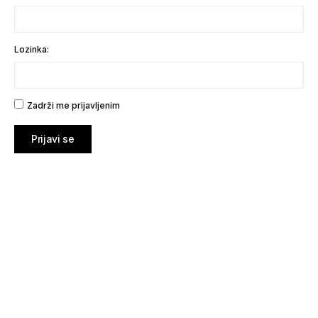
Lozinka:
Zadrži me prijavljenim
Prijavi se