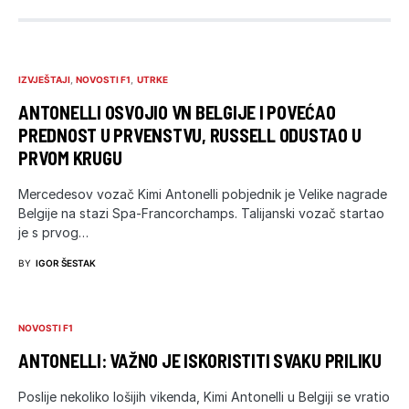
IZVJEŠTAJI
NOVOSTI F1
UTRKE
ANTONELLI OSVOJIO VN BELGIJE I POVEĆAO
PREDNOST U PRVENSTVU, RUSSELL ODUSTAO U
PRVOM KRUGU
Mercedesov vozač Kimi Antonelli pobjednik je Velike nagrade
Belgije na stazi Spa-Francorchamps. Talijanski vozač startao
je s prvog…
BY
IGOR ŠESTAK
NOVOSTI F1
ANTONELLI: VAŽNO JE ISKORISTITI SVAKU PRILIKU
Poslije nekoliko lošijih vikenda, Kimi Antonelli u Belgiji se vratio