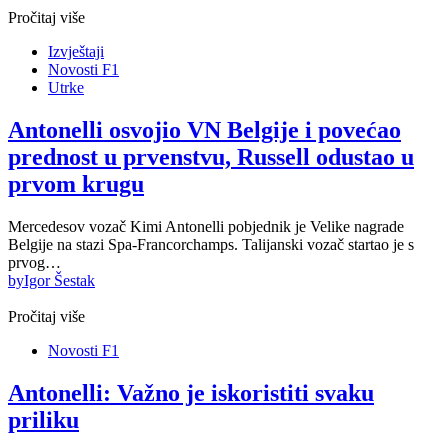
Pročitaj više
Izvještaji
Novosti F1
Utrke
Antonelli osvojio VN Belgije i povećao
prednost u prvenstvu, Russell odustao u
prvom krugu
Mercedesov vozač Kimi Antonelli pobjednik je Velike nagrade
Belgije na stazi Spa-Francorchamps. Talijanski vozač startao je s
prvog…
by
Igor Šestak
Pročitaj više
Novosti F1
Antonelli: Važno je iskoristiti svaku
priliku