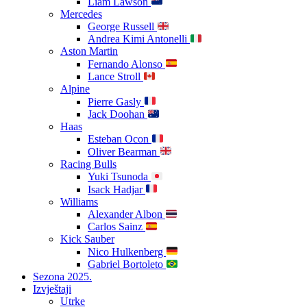
Liam Lawson
Mercedes
George Russell
Andrea Kimi Antonelli
Aston Martin
Fernando Alonso
Lance Stroll
Alpine
Pierre Gasly
Jack Doohan
Haas
Esteban Ocon
Oliver Bearman
Racing Bulls
Yuki Tsunoda
Isack Hadjar
Williams
Alexander Albon
Carlos Sainz
Kick Sauber
Nico Hulkenberg
Gabriel Bortoleto
Sezona 2025.
Izvještaji
Utrke