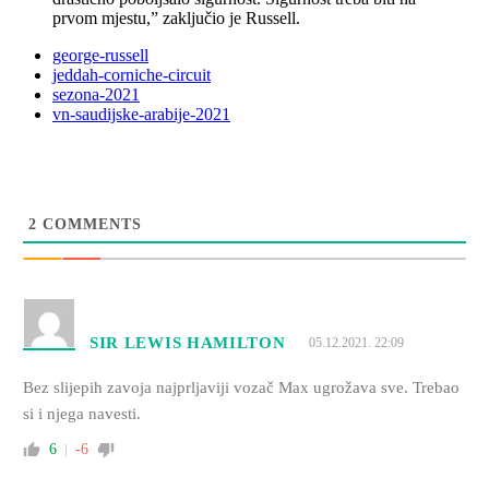
prvom mjestu,” zaključio je Russell.
george-russell
jeddah-corniche-circuit
sezona-2021
vn-saudijske-arabije-2021
2
COMMENTS
SIR LEWIS HAMILTON
05.12.2021. 22:09
Bez slijepih zavoja najprljaviji vozač Max ugrožava sve. Trebao
si i njega navesti.
6
-6