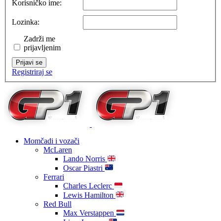
Korisničko ime:
Lozinka:
Zadrži me
prijavljenim
Prijavi se
Registriraj se
Momčadi i vozači
McLaren
Lando Norris
Oscar Piastri
Ferrari
Charles Leclerc
Lewis Hamilton
Red Bull
Max Verstappen