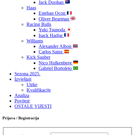
Jack Doohan
Haas
Esteban Ocon
Oliver Bearman
Racing Bulls
Yuki Tsunoda
Isack Hadjar
Williams
Alexander Albon
Carlos Sainz
Kick Sauber
Nico Hulkenberg
Gabriel Bortoleto
Sezona 2025.
Izvještaji
Utrke
Kvalifikacije
Analiza
Povijest
OSTALE VIJESTI
Prijava / Registracija