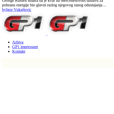
George Russell smatra da je kvar na Mercedesovom sustavu za
pohranu energije bio glavni razlog njegovog ranog odustajanja…
by
Igor Vukajlovic
Arhiva
GP1 impressum
Kontakt