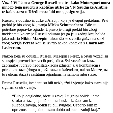
Vozač Williamsa George Russell smatra kako Motorsport mora
mnogo toga naučiti iz kaotične utrke za VN Saudijske Arabije
te kako staza u Džedi mora biti mnogo sigurnija.
Russell je odustao iz utrke u Arabiji, koja je dvaput prekidana. Prvi
prekid je bio zbog izlijetanja
Micka Schumachera
. Bile su
potrebne popravke ograde. Upravo je drugi prekid bio zbog
incidenta u kojem je Russell odustao jer ga je u zadnji kraj bolida
jako udario
Nikita Mazepin
nakon što se stvorila gužva na stazi
zbog
Sergia Pereza
koji se izvrtio nakon kontakta s
Charlesom
Leclercom
.
Nakon toga su odustali Russell, Mazepin i Perez, a ostali vozači su
se uspjeli provući bez većih posljedica. Svi vozači su izrazili
zabrinutost upravo nedostatak zona izlijetanja, u kombinaciji s
prirodom staze (druga najbrža staza u kalendaru, nakon Monze, uz
to i ulična staza) i zaštitnim ogradama na samom rubu staze.
Prema Russellu, incidenti su bili neizbježni i vjeruje kako staza nije
sigurna za utrkivanje.
“Bilo je očigledno, idete u zavoj 2 u grupi bolida, idete
široko a staza je prilično brza i uska. Izašao sam iz
slijepog zavoja, bolidi su bili svugdje. Usporio sam iz
opreznosti i odjednom sam dobio udarac u zadnji kraj.”