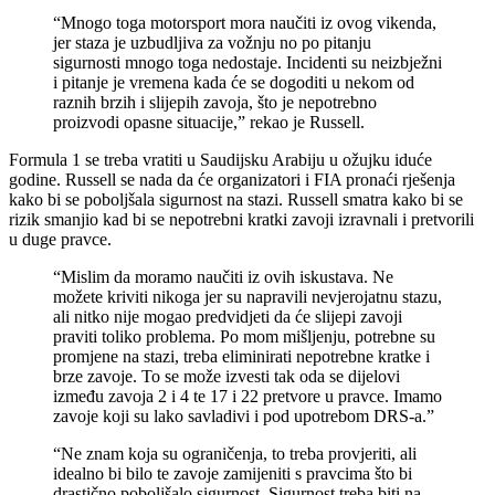
“Mnogo toga motorsport mora naučiti iz ovog vikenda,
jer staza je uzbudljiva za vožnju no po pitanju
sigurnosti mnogo toga nedostaje. Incidenti su neizbježni
i pitanje je vremena kada će se dogoditi u nekom od
raznih brzih i slijepih zavoja, što je nepotrebno
proizvodi opasne situacije,” rekao je Russell.
Formula 1 se treba vratiti u Saudijsku Arabiju u ožujku iduće
godine. Russell se nada da će organizatori i FIA pronaći rješenja
kako bi se poboljšala sigurnost na stazi. Russell smatra kako bi se
rizik smanjio kad bi se nepotrebni kratki zavoji izravnali i pretvorili
u duge pravce.
“Mislim da moramo naučiti iz ovih iskustava. Ne
možete kriviti nikoga jer su napravili nevjerojatnu stazu,
ali nitko nije mogao predvidjeti da će slijepi zavoji
praviti toliko problema. Po mom mišljenju, potrebne su
promjene na stazi, treba eliminirati nepotrebne kratke i
brze zavoje. To se može izvesti tak oda se dijelovi
između zavoja 2 i 4 te 17 i 22 pretvore u pravce. Imamo
zavoje koji su lako savladivi i pod upotrebom DRS-a.”
“Ne znam koja su ograničenja, to treba provjeriti, ali
idealno bi bilo te zavoje zamijeniti s pravcima što bi
drastično poboljšalo sigurnost. Sigurnost treba biti na