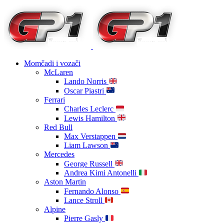
Momčadi i vozači
McLaren
Lando Norris
Oscar Piastri
Ferrari
Charles Leclerc
Lewis Hamilton
Red Bull
Max Verstappen
Liam Lawson
Mercedes
George Russell
Andrea Kimi Antonelli
Aston Martin
Fernando Alonso
Lance Stroll
Alpine
Pierre Gasly