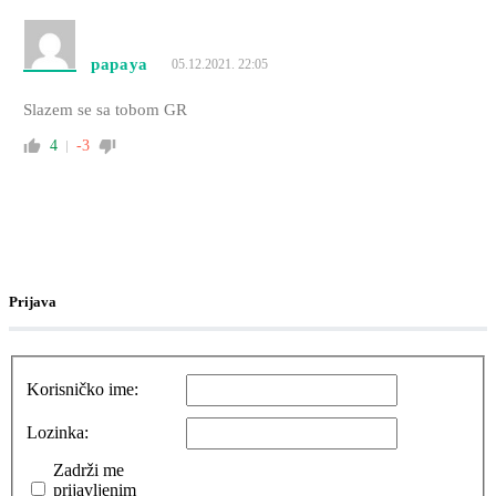
papaya
05.12.2021. 22:05
Slazem se sa tobom GR
4
-3
Prijava
Korisničko ime:
Lozinka:
Zadrži me
prijavljenim