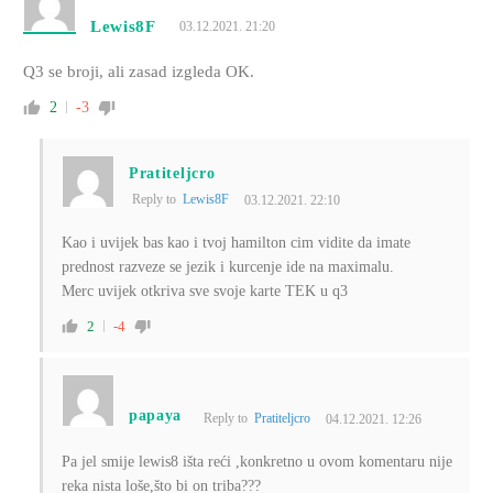
Lewis8F
03.12.2021. 21:20
Q3 se broji, ali zasad izgleda OK.
2
-3
Pratiteljcro
Reply to
Lewis8F
03.12.2021. 22:10
Kao i uvijek bas kao i tvoj hamilton cim vidite da imate
prednost razveze se jezik i kurcenje ide na maximalu.
Merc uvijek otkriva sve svoje karte TEK u q3
2
-4
papaya
Reply to
Pratiteljcro
04.12.2021. 12:26
Pa jel smije lewis8 išta reći ,konkretno u ovom komentaru nije
reka nista loše,što bi on triba???