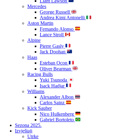
Liam Lawson
Mercedes
George Russell
Andrea Kimi Antonelli
Aston Martin
Fernando Alonso
Lance Stroll
Alpine
Pierre Gasly
Jack Doohan
Haas
Esteban Ocon
Oliver Bearman
Racing Bulls
Yuki Tsunoda
Isack Hadjar
Williams
Alexander Albon
Carlos Sainz
Kick Sauber
Nico Hulkenberg
Gabriel Bortoleto
Sezona 2025.
Izvještaji
Utrke