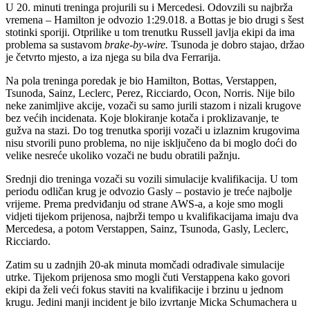
U 20. minuti treninga projurili su i Mercedesi. Odovzili su najbrža
vremena – Hamilton je odvozio 1:29.018. a Bottas je bio drugi s šest
stotinki sporiji. Otprilike u tom trenutku Russell javlja ekipi da ima
problema sa sustavom
brake-by-wire.
Tsunoda je dobro stajao, držao
je četvrto mjesto, a iza njega su bila dva Ferrarija.
Na pola treninga poredak je bio Hamilton, Bottas, Verstappen,
Tsunoda, Sainz, Leclerc, Perez, Ricciardo, Ocon, Norris. Nije bilo
neke zanimljive akcije, vozači su samo jurili stazom i nizali krugove
bez većih incidenata. Koje blokiranje kotača i proklizavanje, te
gužva na stazi. Do tog trenutka sporiji vozači u izlaznim krugovima
nisu stvorili puno problema, no nije isključeno da bi moglo doći do
velike nesreće ukoliko vozači ne budu obratili pažnju.
Srednji dio treninga vozači su vozili simulacije kvalifikacija. U tom
periodu odličan krug je odvozio Gasly – postavio je treće najbolje
vrijeme. Prema predviđanju od strane AWS-a, a koje smo mogli
vidjeti tijekom prijenosa, najbrži tempo u kvalifikacijama imaju dva
Mercedesa, a potom Verstappen, Sainz, Tsunoda, Gasly, Leclerc,
Ricciardo.
Zatim su u zadnjih 20-ak minuta momčadi odrađivale simulacije
utrke. Tijekom prijenosa smo mogli čuti Verstappena kako govori
ekipi da želi veći fokus staviti na kvalifikacije i brzinu u jednom
krugu. Jedini manji incident je bilo izvrtanje Micka Schumachera u