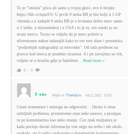
To je “istinita” prica ali samo u tvojoj glavi, evo ti brojke:
https://ibb.co/tqnzSTr U prvih 9 utrka RB je bio bolji u 5 GP
vikenda a u zadnjih 9 utrka RB je u kvalama dobio merc samo
u 2 utrke, u nizozemskoj i u USA i to je to, sve ostalo je na
strani merca. Tocno se vidjelo da je merc poletio u
silverstoneu nakon tadasnjih kako to vec toto slaze i prezentira
“posljednjih nadogradnji za mercedes”. Od tada prednost na
pravcu kod merca je posebno izrazena. A i po zavojima su vrh,
vidjelo se u brazilu gdje je hamilton
…
Read more »
0
0
F-one
Reply to
Pratiteljcro
04.12.2021. 13:03
Citam komentare i nemogu ne odgovoriti… Decko ti imas
ozbiljnih problema, prvenstveno znas neke osnove, a prosipas
tu po komentarima kao neko znanje. Cist znak muljatora je
kada pocinje davati informacija vise nego sta treba i ide okolo
naokolo, sta ti radis i pokazujes u dosadasnjim komentarima.