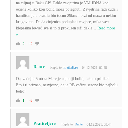
na ciljnoj u Baku GP! Dakle zavjetrina je VALIDNA kod
ocjene koliko koji bolid moze potegnuti. Zavjetrina radi cuda i
hamilton je u brazilu bio tocno 29km/h brzi od maxa u nekim
krugovima. Da da cinjenica poduplani covjece, mika west
klepesina lewis8 sve si to ti prokuzen si!! dakle
…
Read more
»
2
-2
Dante
Reply to
Pratiteljcro
04.12.2021. 02:48
Da, zadnjih 5 utrka Merc je najbolji bolid, tako otprilike!
Eto i ti priznao, nesvjesno, da je RB većinu sezone bio najbolji
bolid!
1
-2
Pratiteljcro
Reply to
Dante
04.12.2021. 09:44