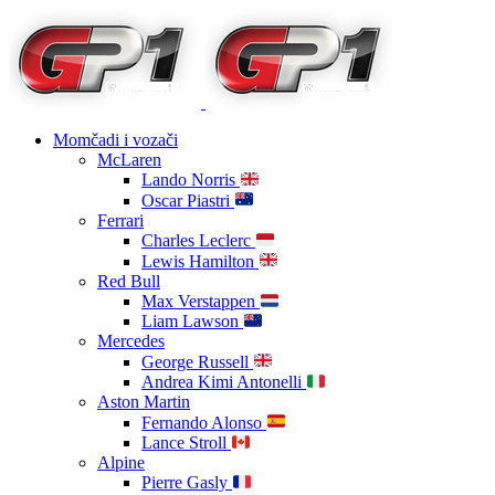
Momčadi i vozači
McLaren
Lando Norris
Oscar Piastri
Ferrari
Charles Leclerc
Lewis Hamilton
Red Bull
Max Verstappen
Liam Lawson
Mercedes
George Russell
Andrea Kimi Antonelli
Aston Martin
Fernando Alonso
Lance Stroll
Alpine
Pierre Gasly