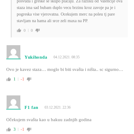
posvuda i greske se skupo placaju. Za razliku od Valencije ova
staza ima sad bubam duplo vecu brzinu kroz zavoje pa je i
pogreska vise vjerovatna. Ocekujem merc na poleu tj pare
stavljam na hama ali srce zeli maxa na PP.
0
0
Yukihonda
04.12.2021. 08:35
Ovo je kavez staza… moglo bi biti svašta i ništa.. sc sigurno…
1
-1
F1 fan
03.12.2021. 22:36
Očekujem svašta kao u bakuu zadnjih godina
3
-1