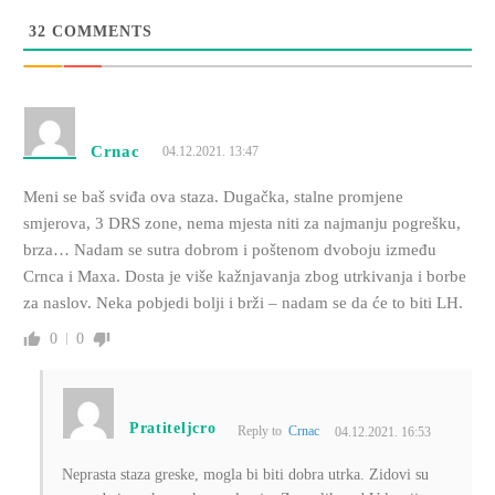
32
COMMENTS
Crnac
04.12.2021. 13:47
Meni se baš sviđa ova staza. Dugačka, stalne promjene
smjerova, 3 DRS zone, nema mjesta niti za najmanju pogrešku,
brza… Nadam se sutra dobrom i poštenom dvoboju između
Crnca i Maxa. Dosta je više kažnjavanja zbog utrkivanja i borbe
za naslov. Neka pobjedi bolji i brži – nadam se da će to biti LH.
0
0
Pratiteljcro
Reply to
Crnac
04.12.2021. 16:53
Neprasta staza greske, mogla bi biti dobra utrka. Zidovi su