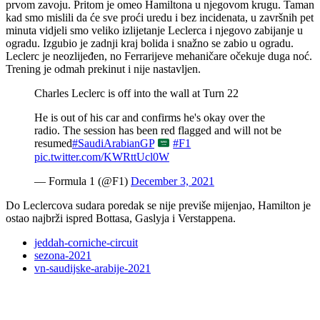
prvom zavoju. Pritom je omeo Hamiltona u njegovom krugu. Taman
kad smo mislili da će sve proći uredu i bez incidenata, u završnih pet
minuta vidjeli smo veliko izlijetanje Leclerca i njegovo zabijanje u
ogradu. Izgubio je zadnji kraj bolida i snažno se zabio u ogradu.
Leclerc je neozlijeđen, no Ferrarijeve mehaničare očekuje duga noć.
Trening je odmah prekinut i nije nastavljen.
Charles Leclerc is off into the wall at Turn 22
He is out of his car and confirms he's okay over the
radio. The session has been red flagged and will not be
resumed
#SaudiArabianGP
#F1
pic.twitter.com/KWRttUcl0W
— Formula 1 (@F1)
December 3, 2021
Do Leclercova sudara poredak se nije previše mijenjao, Hamilton je
ostao najbrži ispred Bottasa, Gaslyja i Verstappena.
jeddah-corniche-circuit
sezona-2021
vn-saudijske-arabije-2021