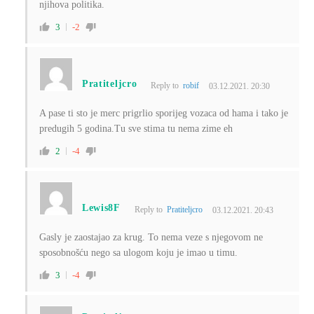
njihova politika.
3
-2
Pratiteljcro
Reply to
robif
03.12.2021. 20:30
A pase ti sto je merc prigrlio sporijeg vozaca od hama i tako je
predugih 5 godina.Tu sve stima tu nema zime eh
2
-4
Lewis8F
Reply to
Pratiteljcro
03.12.2021. 20:43
Gasly je zaostajao za krug. To nema veze s njegovom ne
sposobnošću nego sa ulogom koju je imao u timu.
3
-4