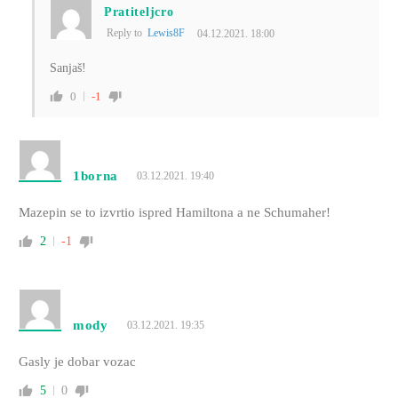
Pratiteljcro
Reply to
Lewis8F
04.12.2021. 18:00
Sanjaš!
0
-1
1borna
03.12.2021. 19:40
Mazepin se to izvrtio ispred Hamiltona a ne Schumaher!
2
-1
mody
03.12.2021. 19:35
Gasly je dobar vozac
5
0