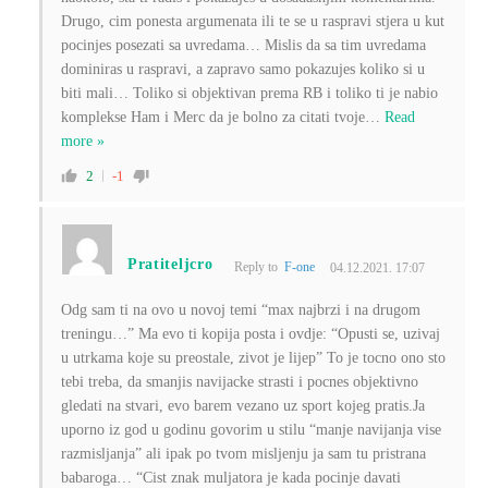
Drugo, cim ponesta argumenata ili te se u raspravi stjera u kut
pocinjes posezati sa uvredama… Mislis da sa tim uvredama
dominiras u raspravi, a zapravo samo pokazujes koliko si u
biti mali… Toliko si objektivan prema RB i toliko ti je nabio
komplekse Ham i Merc da je bolno za citati tvoje
…
Read
more »
2
-1
Pratiteljcro
Reply to
F-one
04.12.2021. 17:07
Odg sam ti na ovo u novoj temi “max najbrzi i na drugom
treningu…” Ma evo ti kopija posta i ovdje: “Opusti se, uzivaj
u utrkama koje su preostale, zivot je lijep” To je tocno ono sto
tebi treba, da smanjis navijacke strasti i pocnes objektivno
gledati na stvari, evo barem vezano uz sport kojeg pratis.Ja
uporno iz god u godinu govorim u stilu “manje navijanja vise
razmisljanja” ali ipak po tvom misljenju ja sam tu pristrana
babaroga… “Cist znak muljatora je kada pocinje davati