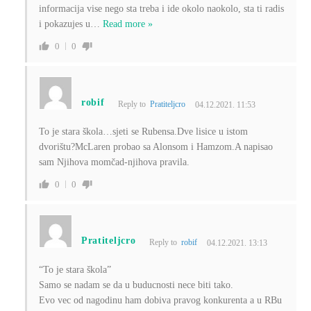
informacija vise nego sta treba i ide okolo naokolo, sta ti radis
i pokazujes u
…
Read more »
0
0
robif
Reply to
Pratiteljcro
04.12.2021. 11:53
To je stara škola…sjeti se Rubensa.Dve lisice u istom
dvorištu?McLaren probao sa Alonsom i Hamzom.A napisao
sam Njihova momčad-njihova pravila.
0
0
Pratiteljcro
Reply to
robif
04.12.2021. 13:13
“
To je stara škola”
Samo se nadam se da u buducnosti nece biti tako.
Evo vec od nagodinu ham dobiva pravog konkurenta a u RBu