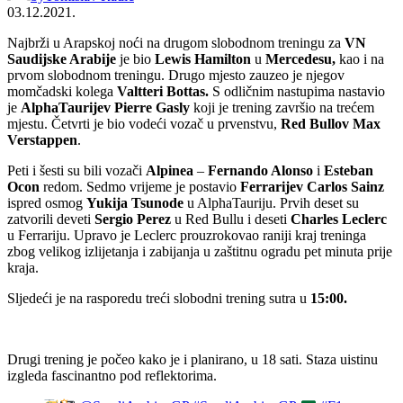
03.12.2021.
Najbrži u Arapskoj noći na drugom slobodnom treningu za
VN
Saudijske Arabije
je bio
Lewis Hamilton
u
Mercedesu,
kao i na
prvom slobodnom treningu. Drugo mjesto zauzeo je njegov
momčadski kolega
Valtteri Bottas.
S odličnim nastupima nastavio
je
AlphaTaurijev
Pierre Gasly
koji je trening završio na trećem
mjestu. Četvrti je bio vodeći vozač u prvenstvu,
Red Bullov Max
Verstappen
.
Peti i šesti su bili vozači
Alpinea
–
Fernando Alonso
i
Esteban
Ocon
redom. Sedmo vrijeme je postavio
Ferrarijev
Carlos Sainz
ispred osmog
Yukija Tsunode
u AlphaTauriju. Prvih deset su
zatvorili deveti
Sergio Perez
u Red Bullu i deseti
Charles Leclerc
u Ferrariju. Upravo je Leclerc prouzrokovao raniji kraj treninga
zbog velikog izlijetanja i zabijanja u zaštitnu ogradu pet minuta prije
kraja.
Sljedeći je na rasporedu treći slobodni trening sutra u
15:00.
Drugi trening je počeo kako je i planirano, u 18 sati. Staza uistinu
izgleda fascinantno pod reflektorima.