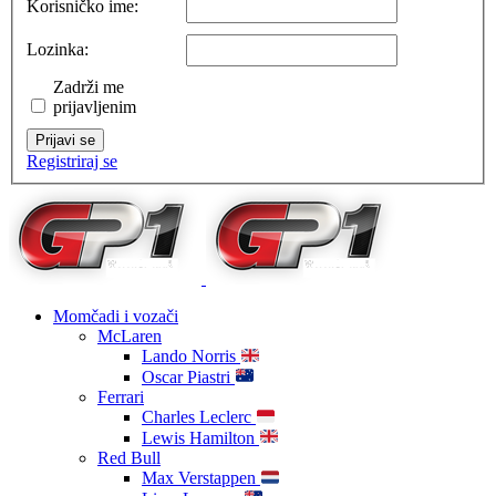
Korisničko ime:
Lozinka:
Zadrži me
prijavljenim
Prijavi se
Registriraj se
Momčadi i vozači
McLaren
Lando Norris
Oscar Piastri
Ferrari
Charles Leclerc
Lewis Hamilton
Red Bull
Max Verstappen