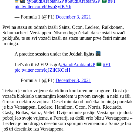
@SaudiArabianGP
#SaudiArabianGP
#F1
pic.twitter.com/h9woSyfKYh
— Formula 1 (@F1)
December 3, 2021
Prvi na stazu su odmah izašli Sainz, Ocon, Leclerc, Raikkonen,
Schumacher i Verstappen. Nismo dugo čekali da se ostali vozači
priključe, te su svi vozači izašli na stazu unutar prve četiri minute
treninga.
A practice session under the Jeddah lights
Let's do this! FP2 is go!
#SaudiArabianGP
#F1
pic.twitter.com/lqJZlKKOeH
— Formula 1 (@F1)
December 3, 2021
Trebalo je neko vrijeme da vidimo konkurentne krugove. Dosta je
vozača blokiralo unutarnjim kotačem u prvom zavoju, a neki su išli
široko u nekim zavojima. Deset minuta od početka treninga poredak
je bio Verstappen, Leclerc, Hamilton, Ocon, Norris, Ricciardo,
Gasly, Bottas, Sainz, Vettel. Dvije minute poslije Verstappen je dosta
poboljšao svoje vrijeme, a Ferrariji su došli vrlo blizu Verstappenu –
Leclerc je bio drugi s desetinkom sporijim vremenom a Sainz je bio
još tri desetinke iza Verstappena.