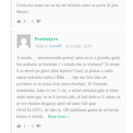
Lewis,ma znaju oni na sto mi mislimo samo se prave ili jesu
blesavi.
3
-2
Pratiteljcro
Reply to
Lewis8F
03.12.2021. 22:05
A mozda…..mooooooozda postoji sansa da je u pocetku gasly
bio prebalav za formulu 1 i trebalo mu je vremena? Ta misao
ti se nevrti po glavi jelda hejteru? Gasly je plakao u radio
nakon nekoliko utrka u RBu……nije mu bilo lako ali
priviknio se na posao koji mora obavljati. Ili Tsunoda,
standardno, kako to vec i i de, u nizim serijama gdje je bitno
nabit samo gas, tu su ti novaci jaki, al kad dodu u f1 skuze da
je ovo totalno drugaciji sport od samo full gasa
(NAZALOST), ali tako je. OD dadiljanja guma do izvlacnja
brzine iz bolida
…
Read more »
1
-2