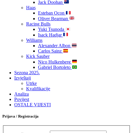
Jack Doohan
Haas
Esteban Ocon
Oliver Bearman
Racing Bulls
Yuki Tsunoda
Isack Hadjar
Williams
Alexander Albon
Carlos Sainz
Kick Sauber
Nico Hulkenberg
Gabriel Bortoleto
Sezona 2025.
Izvještaji
Utrke
Kvalifikacije
Analiza
Povijest
OSTALE VIJESTI
Prijava / Registracija