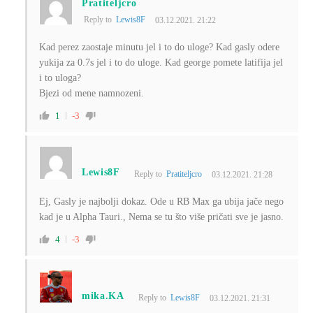
Pratiteljcro
Reply to
Lewis8F
03.12.2021. 21:22
Kad perez zaostaje minutu jel i to do uloge? Kad gasly odere
yukija za 0.7s jel i to do uloge. Kad george pomete latifija jel
i to uloga?
Bjezi od mene namnozeni.
1
-3
Lewis8F
Reply to
Pratiteljcro
03.12.2021. 21:28
Ej, Gasly je najbolji dokaz. Ode u RB Max ga ubija jače nego
kad je u Alpha Tauri., Nema se tu što više pričati sve je jasno.
4
-3
mika.KA
Reply to
Lewis8F
03.12.2021. 21:31