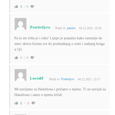
3
0
Pratiteljcro
Reply to
papaya
04.12.2021. 16:56
Pa to sto triba je i reka! Lijepo je pojasnio kako razumije da
merc skriva brzinu sve do predzadnjeg a cesto i zadnjeg kruga
u Q3.
0
0
Lewis8F
Reply to
Pratiteljcro
04.12.2021. 13:17
Mi navijamo za Hamiltona i pričamo o njemu. Ti ne navijaš za
Hamiltona i samo o njemu lričaš.
2
-2