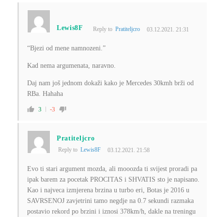
Lewis8F
Reply to
Pratiteljcro
03.12.2021. 21:31
“
Bjezi od mene namnozeni.”
Kad nema argumenata, naravno.
Daj nam još jednom dokaži kako je Mercedes 30kmh brži od
RBa. Hahaha
3
-3
Pratiteljcro
Reply to
Lewis8F
03.12.2021. 21:58
Evo ti stari argument mozda, ali mooozda ti svijest proradi pa
ipak barem za pocetak PROCITAS i SHVATIS sto je napisano.
Kao i najveca izmjerena brzina u turbo eri, Botas je 2016 u
SAVRSENOJ zavjetrini tamo negdje na 0.7 sekundi razmaka
postavio rekord po brzini i iznosi 378km/h, dakle na treningu