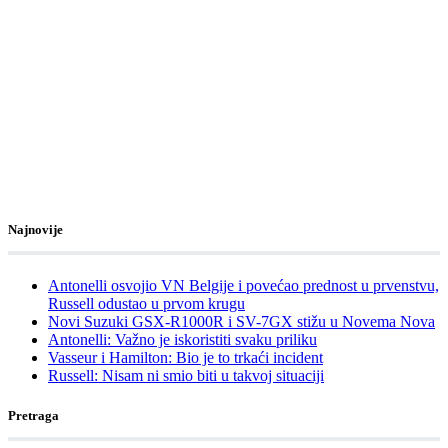
Najnovije
Antonelli osvojio VN Belgije i povećao prednost u prvenstvu,
Russell odustao u prvom krugu
Novi Suzuki GSX-R1000R i SV-7GX stižu u Novema Nova
Antonelli: Važno je iskoristiti svaku priliku
Vasseur i Hamilton: Bio je to trkaći incident
Russell: Nisam ni smio biti u takvoj situaciji
Pretraga