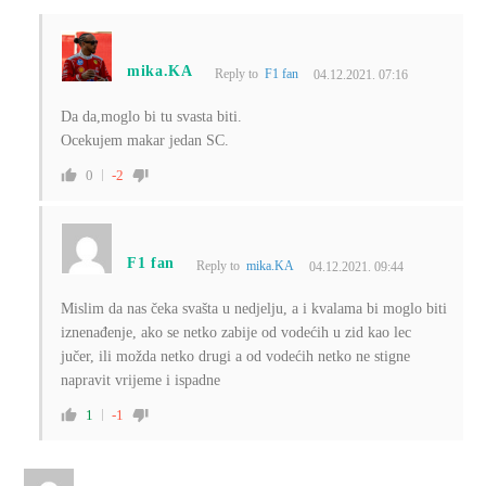
mika.KA
Reply to
F1 fan
04.12.2021. 07:16
Da da,moglo bi tu svasta biti.
Ocekujem makar jedan SC.
0
-2
F1 fan
Reply to
mika.KA
04.12.2021. 09:44
Mislim da nas čeka svašta u nedjelju, a i kvalama bi moglo biti
iznenađenje, ako se netko zabije od vodećih u zid kao lec
jučer, ili možda netko drugi a od vodećih netko ne stigne
napravit vrijeme i ispadne
1
-1