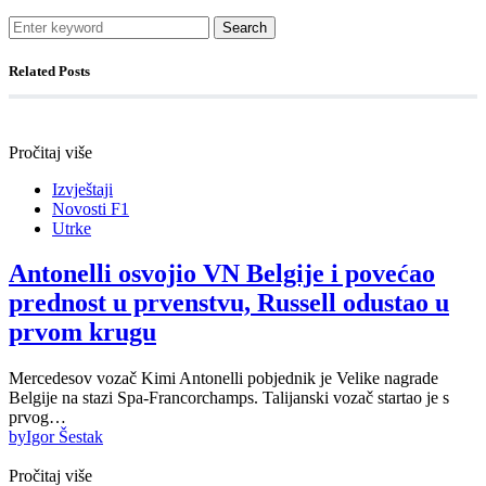
Search
Related Posts
Pročitaj više
Izvještaji
Novosti F1
Utrke
Antonelli osvojio VN Belgije i povećao
prednost u prvenstvu, Russell odustao u
prvom krugu
Mercedesov vozač Kimi Antonelli pobjednik je Velike nagrade
Belgije na stazi Spa-Francorchamps. Talijanski vozač startao je s
prvog…
by
Igor Šestak
Pročitaj više