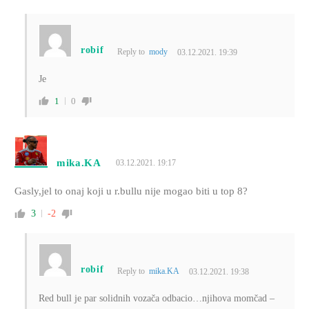
robif
Reply to
mody
03.12.2021. 19:39
Je
1
0
mika.KA
03.12.2021. 19:17
Gasly,jel to onaj koji u r.bullu nije mogao biti u top 8?
3
-2
robif
Reply to
mika.KA
03.12.2021. 19:38
Red bull je par solidnih vozača odbacio…njihova momčad –