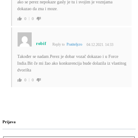
ako se perez nepokaze gasly je tu i svojim je voznjama
dokazao da zna i moze.
0
0
robif
Reply to
Pratiteljcro
04.12.2021. 14:33
Također se nadam.Perez je dobar vozač dokazao i u Force
India.Bit če mi žao ako konkurencija bude dolazila iz vlastitog
dvorišta
0
0
Prijava