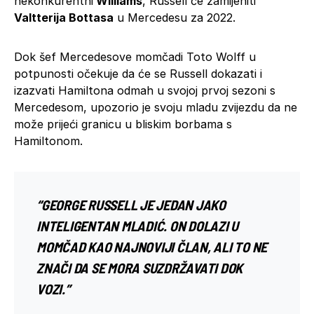
nekonkurentni
Williams
, Russell će zamijeniti
Valtterija Bottasa
u Mercedesu za 2022.
Dok šef Mercedesove momčadi Toto Wolff u
potpunosti očekuje da će se Russell dokazati i
izazvati Hamiltona odmah u svojoj prvoj sezoni s
Mercedesom, upozorio je svoju mladu zvijezdu da ne
može prijeći granicu u bliskim borbama s
Hamiltonom.
“GEORGE RUSSELL JE JEDAN JAKO
INTELIGENTAN MLADIĆ. ON DOLAZI U
MOMČAD KAO NAJNOVIJI ČLAN, ALI TO NE
ZNAČI DA SE MORA SUZDRŽAVATI DOK
VOZI.”