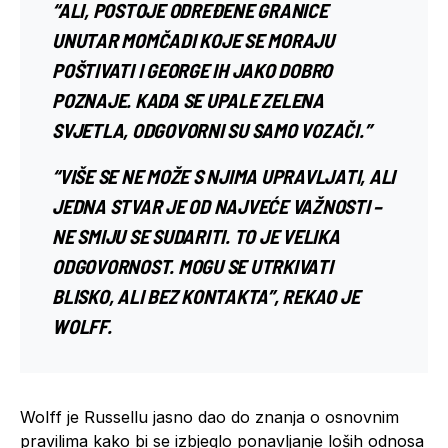
“ALI, POSTOJE ODREĐENE GRANICE
UNUTAR MOMČADI KOJE SE MORAJU
POŠTIVATI ​​I GEORGE IH JAKO DOBRO
POZNAJE. KADA SE UPALE ZELENA
SVJETLA, ODGOVORNI SU SAMO VOZAČI.”
“VIŠE SE NE MOŽE S NJIMA UPRAVLJATI, ALI
JEDNA STVAR JE OD NAJVEĆE VAŽNOSTI –
NE SMIJU SE SUDARITI. TO JE VELIKA
ODGOVORNOST. MOGU SE UTRKIVATI
BLISKO, ALI BEZ KONTAKTA”, REKAO JE
WOLFF.
Wolff je Russellu jasno dao do znanja o osnovnim
pravilima kako bi se izbjeglo ponavljanje loših odnosa