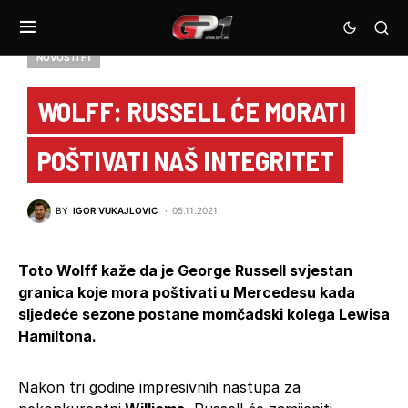
NOVOSTI F1
WOLFF: RUSSELL ĆE MORATI
POŠTIVATI NAŠ INTEGRITET
BY
IGOR VUKAJLOVIC
05.11.2021.
Toto Wolff kaže da je George Russell svjestan
granica koje mora poštivati u Mercedesu kada
sljedeće sezone postane momčadski kolega Lewisa
Hamiltona.
Nakon tri godine impresivnih nastupa za