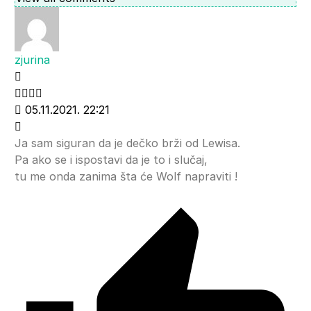
zjurina
05.11.2021. 22:21
Ja sam siguran da je dečko brži od Lewisa.
Pa ako se i ispostavi da je to i slučaj,
tu me onda zanima šta će Wolf napraviti !