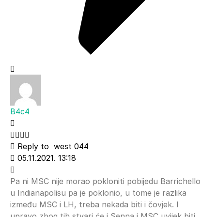
B4c4
Reply to
west 044
05.11.2021. 13:18
Pa ni MSC nije morao pokloniti pobijedu Barrichello
u Indianapolisu pa je poklonio, u tome je razlika
između MSC i LH, treba nekada biti i čovjek. I
upravo zbog tih stvari će i Senna i MSC uvijek biti