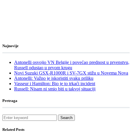
Najnovije
Antonelli osvojio VN Belgije i povećao prednost u prvenstvu,
Russell odustao u prvom krugu
Novi Suzuki GSX-R1000R i SV-7GX stižu u Novema Nova
Antonelli: Važno je iskoristiti svaku priliku
Vasseur i Hamilton: Bio je to trkaći incident
Russell: Nisam ni smio biti u takvoj situaciji
Pretraga
Search
Related Posts