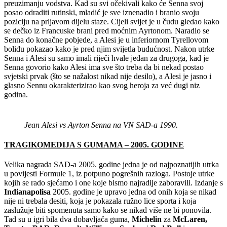
preuzimanju vodstva. Kad su svi očekivali kako će Senna svoj
posao odraditi rutinski, mladić je sve iznenadio i branio svoju
poziciju na prljavom dijelu staze. Cijeli svijet je u čudu gledao kako
se dečko iz Francuske brani pred moćnim Ayrtonom. Naradio se
Senna do konačne pobjede, a Alesi je u inferiornom Tyrellovom
bolidu pokazao kako je pred njim svijetla budućnost. Nakon utrke
Senna i Alesi su samo imali riječi hvale jedan za drugoga, kad je
Senna govorio kako Alesi ima sve što treba da bi nekad postao
svjetski prvak (što se nažalost nikad nije desilo), a Alesi je jasno i
glasno Sennu okarakterizirao kao svog heroja za već dugi niz
godina.
Jean Alesi vs Ayrton Senna na VN SAD-a 1990.
TRAGIKOMEDIJA S GUMAMA – 2005. GODINE
Velika nagrada SAD-a 2005. godine jedna je od najpoznatijih utrka
u povijesti Formule 1, iz potpuno pogrešnih razloga. Postoje utrke
kojih se rado sjećamo i one koje bismo najradije zaboravili. Izdanje s
Indianapolisa
2005. godine je upravo jedna od onih koja se nikad
nije ni trebala desiti, koja je pokazala ružno lice sporta i koja
zaslužuje biti spomenuta samo kako se nikad više ne bi ponovila.
Tad su u igri bila dva dobavljača guma,
Michelin
za
McLaren,