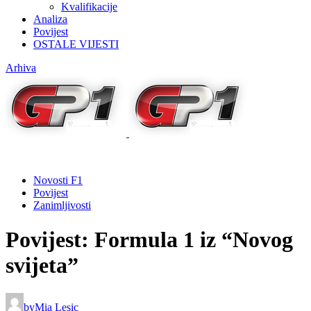
Kvalifikacije
Analiza
Povijest
OSTALE VIJESTI
Arhiva
Novosti F1
Povijest
Zanimljivosti
Povijest: Formula 1 iz “Novog
svijeta”
by
Mia Lesic