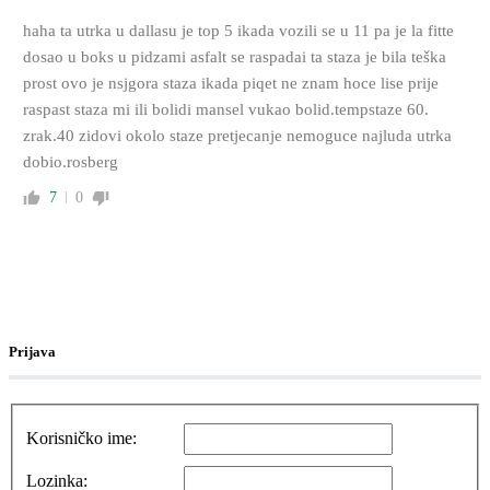
haha ta utrka u dallasu je top 5 ikada vozili se u 11 pa je la fitte
dosao u boks u pidzami asfalt se raspadai ta staza je bila teška
prost ovo je nsjgora staza ikada piqet ne znam hoce lise prije
raspast staza mi ili bolidi mansel vukao bolid.tempstaze 60.
zrak.40 zidovi okolo staze pretjecanje nemoguce najluda utrka
dobio.rosberg
7
0
Prijava
Korisničko ime:
Lozinka: