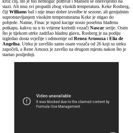
kroz cilj, što je bio nemoguć pothvat i Mansell se onesvijestio na
stazi. Ali nisu svi propatili zbog visokih temperatura. Keke Rosberg,
čiji
Williams
baš i nije imao dobre izvedbe te sezone, ali genijalnim
suprotstavljanjem visokim temperaturama Keke je stigao do
pobjede. Naime, Finac je ispod kacige nosio posebnu hlađenu
potkapu, kakvu su u to vrijeme koristili vozači
Nascar
serije. Osim
što je tijekom utrke zadržao hladnu glavu, Rosberg je na podiju
izgledao dosta svježije i odmornije od
Renea Arnouxa
i
Elia de
Angelisa
. Utrku je završilo samo osam vozača od 26 koji su utrku
započeli, a Rene Arnoux je završio na drugom mjestu nakon što je
startao posljednji.