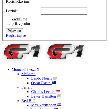
Korisničko ime:
Lozinka:
Zadrži me
prijavljenim
Prijavi se
Registriraj se
Momčadi i vozači
McLaren
Lando Norris
Oscar Piastri
Ferrari
Charles Leclerc
Lewis Hamilton
Red Bull
Max Verstappen