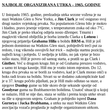
NAJBOLJE ORGANIZIRANA UTRKA – 1965. GODINE
U listopadu 1965. godine, predzadnja utrka sezone vožena je na
stazi Watkins Glen u New Yorku, a
Jim Clark
je već osigurao svoj
drugi naslov svjetskog prvaka. Na popularnom Glenu bilo je mokro
i hladno, pravo jesenje vrijeme, s temperaturom zraka od oko 7°C.
Jim Clark je preko trkaćeg odijela nosio džemper. Tmurni i
magloviti vikend obilježila je borba između Clarka u
Lotusu
i
njegovog prijatelja
Grahama Hilla
u bolidu
BRM-a.
Hill je još
jednom dominirao na Watkins Glen stazi, pobijedivši treći put za
redom, i tog vikenda osvojivši
hat trick –
najbolju startnu poziciju,
najbrži krug i pobjedu. U nedjelju je kišilo, no jak vjetar je brzo
sušio stazu, Hill je poveo od samog starta, a pratili su ga Clark i
Ginther.
Već u drugom krugu Jim je od Grahama preuzeo vodstvo,
a samo tri kruga kasnije, Hill mu je vratio istom mjestom. Do 12.
kruga dva prvaka su se borili za vodstvo, kad je Clark morao otići u
boks radi kvara na bolidu. Stvari su se dodatno zakomplicirale kad
je u 37. krugu počelo pljuštati, pa je Hill malo odlutao sa staze, a
njegove
Dunlop
gume su bile skoro dvije sekunde sporije od
Goodyear
guma na Brabhamovim bolidima. Unatoč situaciji u kojoj
se nalazio, Hill se nije dao, staza se sušila i prema kraju utrke stvari
su išle u njegovom smjeru. Graham je pobijedio ispred
Dana
Gurneya
i
Jacka Brabhama,
a utrku na stazi Watkins Glen
asocijacija vozača proglasila je najbolje organiziranom utrkom.