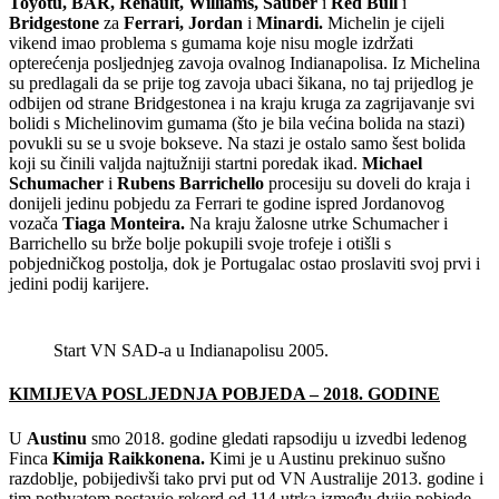
Toyotu, BAR, Renault, Williams, Sauber
i
Red Bull
i
Bridgestone
za
Ferrari, Jordan
i
Minardi.
Michelin je cijeli
vikend imao problema s gumama koje nisu mogle izdržati
opterećenja posljednjeg zavoja ovalnog Indianapolisa. Iz Michelina
su predlagali da se prije tog zavoja ubaci šikana, no taj prijedlog je
odbijen od strane Bridgestonea i na kraju kruga za zagrijavanje svi
bolidi s Michelinovim gumama (što je bila većina bolida na stazi)
povukli su se u svoje bokseve. Na stazi je ostalo samo šest bolida
koji su činili valjda najtužniji startni poredak ikad.
Michael
Schumacher
i
Rubens Barrichello
procesiju su doveli do kraja i
donijeli jedinu pobjedu za Ferrari te godine ispred Jordanovog
vozača
Tiaga Monteira.
Na kraju žalosne utrke Schumacher i
Barrichello su brže bolje pokupili svoje trofeje i otišli s
pobjedničkog postolja, dok je Portugalac ostao proslaviti svoj prvi i
jedini podij karijere.
Start VN SAD-a u Indianapolisu 2005.
KIMIJEVA POSLJEDNJA POBJEDA – 2018. GODINE
U
Austinu
smo 2018. godine gledati rapsodiju u izvedbi ledenog
Finca
Kimija Raikkonena.
Kimi je u Austinu prekinuo sušno
razdoblje, pobijedivši tako prvi put od VN Australije 2013. godine i
tim pothvatom postavio rekord od 114 utrka između dvije pobjede,