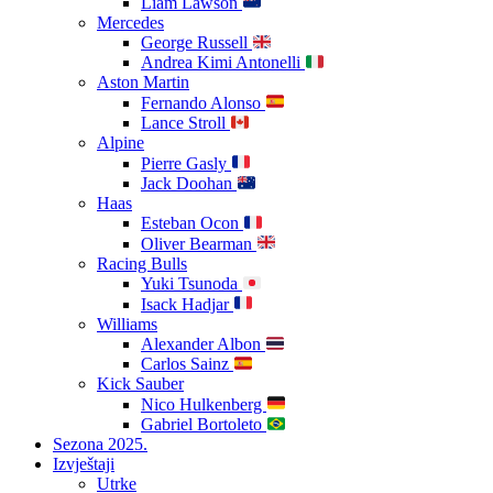
Liam Lawson
Mercedes
George Russell
Andrea Kimi Antonelli
Aston Martin
Fernando Alonso
Lance Stroll
Alpine
Pierre Gasly
Jack Doohan
Haas
Esteban Ocon
Oliver Bearman
Racing Bulls
Yuki Tsunoda
Isack Hadjar
Williams
Alexander Albon
Carlos Sainz
Kick Sauber
Nico Hulkenberg
Gabriel Bortoleto
Sezona 2025.
Izvještaji
Utrke