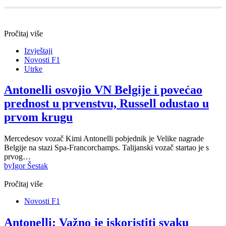
Pročitaj više
Izvještaji
Novosti F1
Utrke
Antonelli osvojio VN Belgije i povećao
prednost u prvenstvu, Russell odustao u
prvom krugu
Mercedesov vozač Kimi Antonelli pobjednik je Velike nagrade
Belgije na stazi Spa-Francorchamps. Talijanski vozač startao je s
prvog…
by
Igor Šestak
Pročitaj više
Novosti F1
Antonelli: Važno je iskoristiti svaku