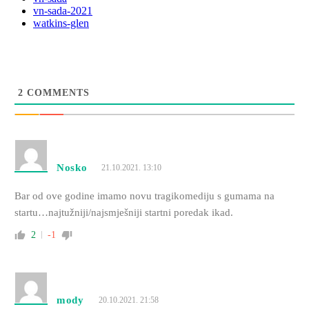
vn-sada-2021
watkins-glen
2
COMMENTS
Nosko
21.10.2021. 13:10
Bar od ove godine imamo novu tragikomediju s gumama na
startu…najtužniji/najsmješniji startni poredak ikad.
2
-1
mody
20.10.2021. 21:58