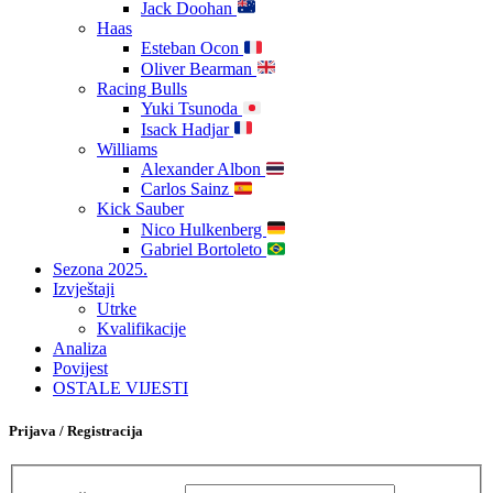
Jack Doohan
Haas
Esteban Ocon
Oliver Bearman
Racing Bulls
Yuki Tsunoda
Isack Hadjar
Williams
Alexander Albon
Carlos Sainz
Kick Sauber
Nico Hulkenberg
Gabriel Bortoleto
Sezona 2025.
Izvještaji
Utrke
Kvalifikacije
Analiza
Povijest
OSTALE VIJESTI
Prijava / Registracija