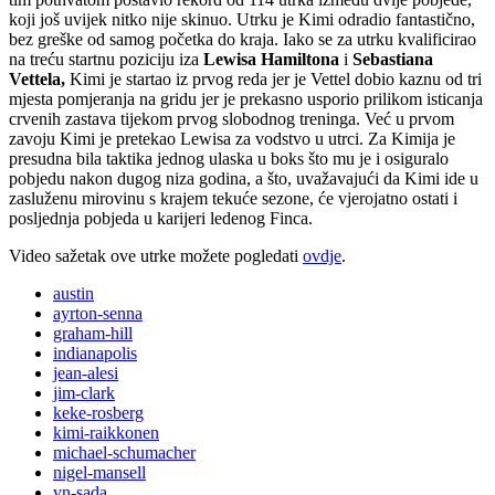
koji još uvijek nitko nije skinuo. Utrku je Kimi odradio fantastično,
bez greške od samog početka do kraja. Iako se za utrku kvalificirao
na treću startnu poziciju iza
Lewisa Hamiltona
i
Sebastiana
Vettela,
Kimi je startao iz prvog reda jer je Vettel dobio kaznu od tri
mjesta pomjeranja na gridu jer je prekasno usporio prilikom isticanja
crvenih zastava tijekom prvog slobodnog treninga. Već u prvom
zavoju Kimi je pretekao Lewisa za vodstvo u utrci. Za Kimija je
presudna bila taktika jednog ulaska u boks što mu je i osiguralo
pobjedu nakon dugog niza godina, a što, uvažavajući da Kimi ide u
zasluženu mirovinu s krajem tekuće sezone, će vjerojatno ostati i
posljednja pobjeda u karijeri ledenog Finca.
Video sažetak ove utrke možete pogledati
ovdje
.
austin
ayrton-senna
graham-hill
indianapolis
jean-alesi
jim-clark
keke-rosberg
kimi-raikkonen
michael-schumacher
nigel-mansell
vn-sada