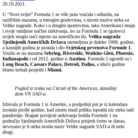
20.10.2021.
U “Novi svijet” Formula 1 se više puta vraćala i odlazila, na
različitim stazama, u mnogim gradovima, s nizom naziva utrka za
Velike nagrade. Kako i u drugim sportovima, tako Amerikanci imaju
i svoje omiljene načine utrkivanja, no za Formulu 1 se (gotovo)
uvijek moglo naći mjesto na američkom tlu.
Velika nagrada
Sjedinjenih Američkih Država
utemeljena je daleke 1908. godine,
a kasnijih godina je postala i dio
Svjetskog prvenstva Formule 1
.
Vozilo se na stazama
Sebring, Riverside, Watkins Glen, Phoenix,
Indianapolis
i od 2012. godine u
Austinu.
Formulu 1 ugostili su i
Long Beach, Caesars Palace, Detroit, Dallas,
a iduće godine
bismo trebali posjetiti i
Miami.
Pogled iz zraka na Circuit of the Americas, današnji
dom VN SAD-a
Izbivala je Formula 1 iz Amerike, a posljednji put je iz kalendara
izostala prošle godine, kad nismo imali priliku ispratiti niz utrka radi
pandemije. Bogate povijesti utrkivanja bolida Formule 1 na
području Sjedinjenih Američkih Država prisjetit ćemo se danas,
nevezano je li utrka nosila naziv Velike nagrade SAD-a ili neki
drugi.