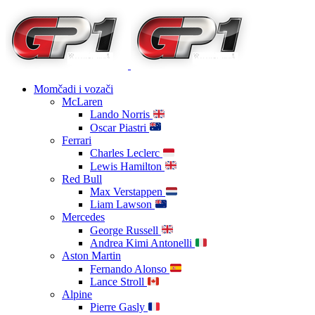
Momčadi i vozači
McLaren
Lando Norris
Oscar Piastri
Ferrari
Charles Leclerc
Lewis Hamilton
Red Bull
Max Verstappen
Liam Lawson
Mercedes
George Russell
Andrea Kimi Antonelli
Aston Martin
Fernando Alonso
Lance Stroll
Alpine
Pierre Gasly