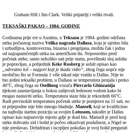
Graham Hill i Jim Clark. Veliki prijatelji i veliki rivali.
TEKSAŠKI PAKAO – 1984. GODINE
Godinama prije ere u Austinu, u
Teksasu
je 1984. godine održana
utrka počasnog naziva
Velika
nagrada Dallasa
, koja je ujedno bila
i uzbudljiva, kontroverzna, bizarna i pregrijana, možda čak i jedna
od najzapamćenijih utrka na američkom tlu. Neposredno pred
početak utrke, samo nekoliko sati prije starta, površinski sloj asfalta
je popravljan, a pobjednik
Keke Rosberg
je asfalt opisao kao
„odvratno loš – najgori koji je ikada vidio“
, zbog čega uopće nije
neobično što se Formula 1 više nikad nije vratila u Dallas. Nije to
bio jedini teksaški problem, u Dallasu se temperatura penjala i preko
40°C, zbog čega su
Osellinog
vozača
Piercarla Ghinzanija
tijekom zaustavljanja u boksu zalijevali ledenom vodom kako bi
mogao nastaviti utrku. Temperatura staze bila je rekordnih 66°C.
Radi previsokih temperatura početak utrke je pomjeren na 11 sati, no
ni prijepodne nije bilo mnogo hladnije.
Mansell,
koji se kvalificirao
na najbolju startnu poziciju sa svojim
Lotusom,
također je Dallas
opisao kao najsurovije mjesto gdje je ikad bio. Mansell je pred kraj
utrke dohvatio zid i bolid je počeo otkazivati poslušnost, a Nigel se
nije predavao. Dehidriran i iscrpljen pokušao je svoj bolid pregurati