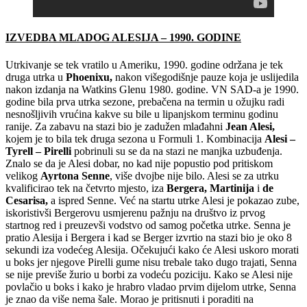
IZVEDBA MLADOG ALESIJA – 1990. GODINE
Utrkivanje se tek vratilo u Ameriku, 1990. godine održana je tek
druga utrka u
Phoenixu,
nakon višegodišnje pauze koja je uslijedila
nakon izdanja na Watkins Glenu 1980. godine. VN SAD-a je 1990.
godine bila prva utrka sezone, prebačena na termin u ožujku radi
nesnošljivih vrućina kakve su bile u lipanjskom terminu godinu
ranije. Za zabavu na stazi bio je zadužen mlađahni
Jean Alesi,
kojem je to bila tek druga sezona u Formuli 1. Kombinacija
Alesi –
Tyrell – Pirelli
pobrinuli su se da na stazi ne manjka uzbuđenja.
Znalo se da je Alesi dobar, no kad nije popustio pod pritiskom
velikog
Ayrtona Senne
, više dvojbe nije bilo. Alesi se za utrku
kvalificirao tek na četvrto mjesto, iza
Bergera, Martinija
i
de
Cesarisa,
a ispred Senne. Već na startu utrke Alesi je pokazao zube,
iskoristivši Bergerovu usmjerenu pažnju na društvo iz prvog
startnog red i preuzevši vodstvo od samog početka utrke. Senna je
pratio Alesija i Bergera i kad se Berger izvrtio na stazi bio je oko 8
sekundi iza vodećeg Alesija. Očekujući kako će Alesi uskoro morati
u boks jer njegove Pirelli gume nisu trebale tako dugo trajati, Senna
se nije previše žurio u borbi za vodeću poziciju. Kako se Alesi nije
povlačio u boks i kako je hrabro vladao prvim dijelom utrke, Senna
je znao da više nema šale. Morao je pritisnuti i poraditi na