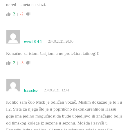
nered i smeta na stazi.
2
-2
west 044
23.09.2021. 20:05
Konačno sa istom šasijiom a ne protežirat tatinog!!!
2
-3
brasko
23.09.2021. 12:41
Koliko sam čuo Mick je odličan vozač. Mislim dokazao je to i u
F2. Šteta za njega što je u poprilično nekonkurentnom Hassu
gdje ima jedino mogućnost da bude ubjedljivo ili značajno bolji
od timskog kolege iz sezone u sezonu. Možda i završi u