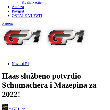
Kvalifikacije
Analiza
Povijest
OSTALE VIJESTI
Arhiva
Novosti F1
Haas službeno potvrdio
Schumachera i Mazepina za
2022!
by
GP1_hr