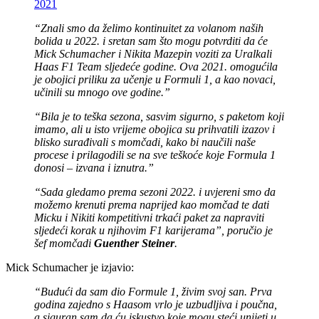
2021
“Znali smo da želimo kontinuitet za volanom naših
bolida u 2022. i sretan sam što mogu potvrditi da će
Mick Schumacher i Nikita Mazepin voziti za Uralkali
Haas F1 Team sljedeće godine. Ova 2021. omogućila
je obojici priliku za učenje u Formuli 1, a kao novaci,
učinili su mnogo ove godine.”
“Bila je to teška sezona, sasvim sigurno, s paketom koji
imamo, ali u isto vrijeme obojica su prihvatili izazov i
blisko surađivali s momčadi, kako bi naučili naše
procese i prilagodili se na sve teškoće koje Formula 1
donosi – izvana i iznutra.”
“Sada gledamo prema sezoni 2022. i uvjereni smo da
možemo krenuti prema naprijed kao momčad te dati
Micku i Nikiti kompetitivni trkaći paket za napraviti
sljedeći korak u njihovim F1 karijerama”, poručio je
šef momčadi
Guenther Steiner
.
Mick Schumacher je izjavio:
“Budući da sam dio Formule 1, živim svoj san. Prva
godina zajedno s Haasom vrlo je uzbudljiva i poučna,
a siguran sam da ću iskustvo koje mogu steći unijeti u