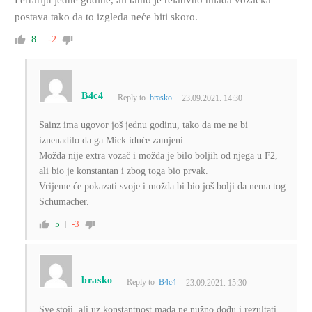
Ferrariju jedne godine, ali tamo je relativno mlada vozačka
postava tako da to izgleda neće biti skoro.
8
-2
B4c4
Reply to
brasko
23.09.2021. 14:30
Sainz ima ugovor još jednu godinu, tako da me ne bi
iznenadilo da ga Mick iduće zamjeni.
Možda nije extra vozač i možda je bilo boljih od njega u F2,
ali bio je konstantan i zbog toga bio prvak.
Vrijeme će pokazati svoje i možda bi bio još bolji da nema tog
Schumacher.
5
-3
brasko
Reply to
B4c4
23.09.2021. 15:30
Sve stoji, ali uz konstantnost mada ne nužno dođu i rezultati.