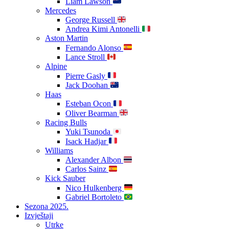
Liam Lawson
Mercedes
George Russell
Andrea Kimi Antonelli
Aston Martin
Fernando Alonso
Lance Stroll
Alpine
Pierre Gasly
Jack Doohan
Haas
Esteban Ocon
Oliver Bearman
Racing Bulls
Yuki Tsunoda
Isack Hadjar
Williams
Alexander Albon
Carlos Sainz
Kick Sauber
Nico Hulkenberg
Gabriel Bortoleto
Sezona 2025.
Izvještaji
Utrke