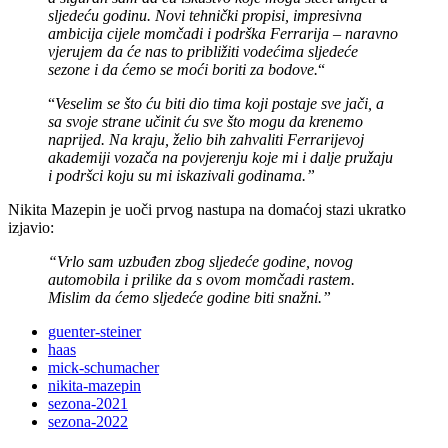
sljedeću godinu. Novi tehnički propisi, impresivna
ambicija cijele momčadi i podrška Ferrarija – naravno
vjerujem da će nas to približiti vodećima sljedeće
sezone i da ćemo se moći boriti za bodove.
“
“
Veselim se što ću biti dio tima koji postaje sve jači, a
sa svoje strane učinit ću sve što mogu da krenemo
naprijed. Na kraju, želio bih zahvaliti Ferrarijevoj
akademiji vozača na povjerenju koje mi i dalje pružaju
i podršci koju su mi iskazivali godinama.”
Nikita Mazepin je uoči prvog nastupa na domaćoj stazi ukratko
izjavio:
“Vrlo sam uzbuđen zbog sljedeće godine, novog
automobila i prilike da s ovom momčadi rastem.
Mislim da ćemo sljedeće godine biti snažni.”
guenter-steiner
haas
mick-schumacher
nikita-mazepin
sezona-2021
sezona-2022