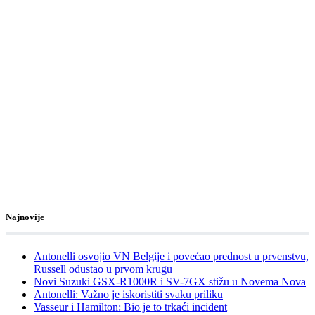
Najnovije
Antonelli osvojio VN Belgije i povećao prednost u prvenstvu,
Russell odustao u prvom krugu
Novi Suzuki GSX-R1000R i SV-7GX stižu u Novema Nova
Antonelli: Važno je iskoristiti svaku priliku
Vasseur i Hamilton: Bio je to trkaći incident