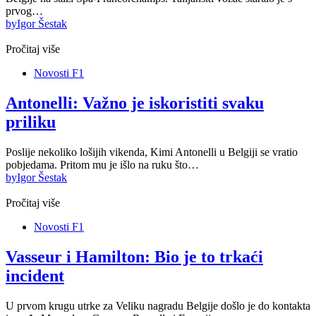
prvog…
by
Igor Šestak
Pročitaj više
Novosti F1
Antonelli: Važno je iskoristiti svaku
priliku
Poslije nekoliko lošijih vikenda, Kimi Antonelli u Belgiji se vratio
pobjedama. Pritom mu je išlo na ruku što…
by
Igor Šestak
Pročitaj više
Novosti F1
Vasseur i Hamilton: Bio je to trkaći
incident
U prvom krugu utrke za Veliku nagradu Belgije došlo je do kontakta