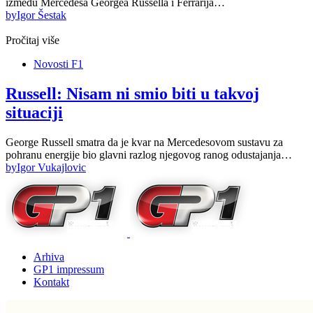
između Mercedesa Georgea Russella i Ferrarija…
by
Igor Šestak
Pročitaj više
Novosti F1
Russell: Nisam ni smio biti u takvoj
situaciji
George Russell smatra da je kvar na Mercedesovom sustavu za
pohranu energije bio glavni razlog njegovog ranog odustajanja…
by
Igor Vukajlovic
Arhiva
GP1 impressum
Kontakt