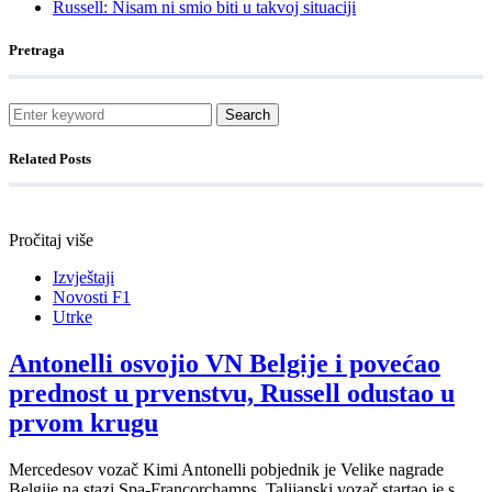
Russell: Nisam ni smio biti u takvoj situaciji
Pretraga
Search
Related Posts
Pročitaj više
Izvještaji
Novosti F1
Utrke
Antonelli osvojio VN Belgije i povećao
prednost u prvenstvu, Russell odustao u
prvom krugu
Mercedesov vozač Kimi Antonelli pobjednik je Velike nagrade
Belgije na stazi Spa-Francorchamps. Talijanski vozač startao je s