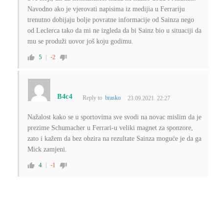
Navodno ako je vjerovati napisima iz medijia u Ferrariju
trenutno dobijaju bolje povratne informacije od Sainza nego
od Leclerca tako da mi ne izgleda da bi Sainz bio u situaciji da
mu se produži uovor još koju godimu.
5
-2
B4c4
Reply to
brasko
23.09.2021. 22:27
Nažalost kako se u sportovima sve svodi na novac mislim da je
prezime Schumacher u Ferrari-u veliki magnet za sponzore,
zato i kažem da bez obzira na rezultate Sainza moguće je da ga
Mick zamjeni.
4
-1