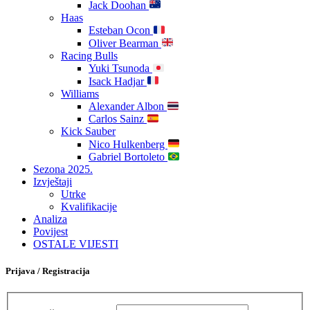
Jack Doohan
Haas
Esteban Ocon
Oliver Bearman
Racing Bulls
Yuki Tsunoda
Isack Hadjar
Williams
Alexander Albon
Carlos Sainz
Kick Sauber
Nico Hulkenberg
Gabriel Bortoleto
Sezona 2025.
Izvještaji
Utrke
Kvalifikacije
Analiza
Povijest
OSTALE VIJESTI
Prijava / Registracija