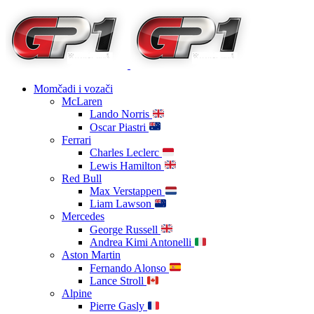
Momčadi i vozači
McLaren
Lando Norris
Oscar Piastri
Ferrari
Charles Leclerc
Lewis Hamilton
Red Bull
Max Verstappen
Liam Lawson
Mercedes
George Russell
Andrea Kimi Antonelli
Aston Martin
Fernando Alonso
Lance Stroll
Alpine
Pierre Gasly