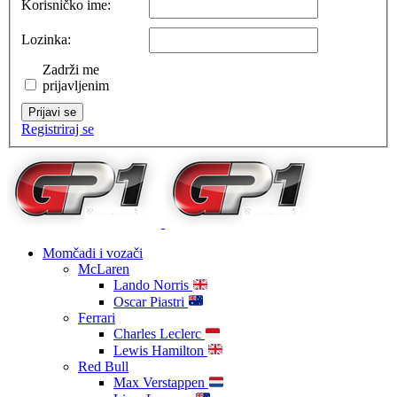
Korisničko ime:
Lozinka:
Zadrži me
prijavljenim
Prijavi se
Registriraj se
Momčadi i vozači
McLaren
Lando Norris
Oscar Piastri
Ferrari
Charles Leclerc
Lewis Hamilton
Red Bull
Max Verstappen