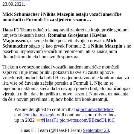
23.09.2021.
Mick Schumacher i Nikita Mazepin ostaju vozači američke
momčadi u Formuli 1 i za sljedeću sezonu…
Haas F1 Team
odlučio je napraviti zaokret na kraju prošle godine i
umjesto iskusnih lisaca,
Romaina Grosjeana
i
Kevina
Magnussena
, u svoje bolide postaviti dvojicu novaka.
Mick
Schumacher
stigao je kao prvak Formule 2, a
Nikita Mazepin
s ne
posebno impresivnim vozačkim renomeom, ali sa značajnom
financijskom injekcijom svojih sponzora.
Tijekom ove sezone mladi vozački tandem američke momčadi
zapravo i nije imao priliku pokazati kakve su zaista njihove
vrijednosti, budući da bolid Haasa jednostavno nije konkurentan za
išta više od čuvanja začelja poretka u Formuli 1. Nije im se
nijednom naklonila sreća da bi osvojili poneki bod, ali momčad ipak
vjeruje u njih i daje im priliku u novoj sezoni. Naravno, uz nadanja
da će s novim pravilima i njihov bolid biti konkurentniji.
We are delighted to confirm that
@SchumacherMick
and
@nikita_mazepin
will continue as our driver line-
up in 2022
#HaasF1
pic.twitter.com/EBcacDLfuC
— Haas F1 Team (@HaasF1Team)
September 23,