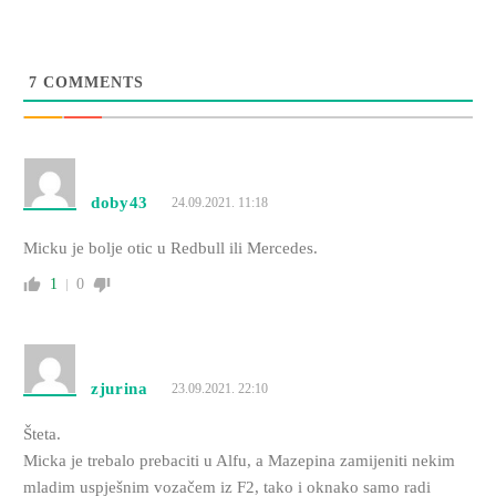
7
COMMENTS
doby43
24.09.2021. 11:18
Micku je bolje otic u Redbull ili Mercedes.
1
0
zjurina
23.09.2021. 22:10
Šteta.
Micka je trebalo prebaciti u Alfu, a Mazepina zamijeniti nekim
mladim uspješnim vozačem iz F2, tako i oknako samo radi