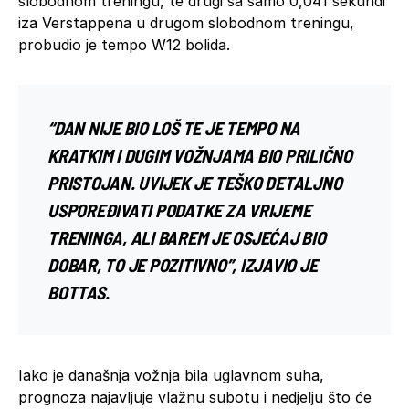
slobodnom treningu, te drugi sa samo 0,041 sekundi
iza Verstappena u drugom slobodnom treningu,
probudio je tempo W12 bolida.
“DAN NIJE BIO LOŠ TE JE TEMPO NA
KRATKIM I DUGIM VOŽNJAMA BIO PRILIČNO
PRISTOJAN. UVIJEK JE TEŠKO DETALJNO
USPOREĐIVATI ​​PODATKE ZA VRIJEME
TRENINGA, ALI BAREM JE OSJEĆAJ BIO
DOBAR, TO JE POZITIVNO”, IZJAVIO JE
BOTTAS.
Iako je današnja vožnja bila uglavnom suha,
prognoza najavljuje vlažnu subotu i nedjelju što će