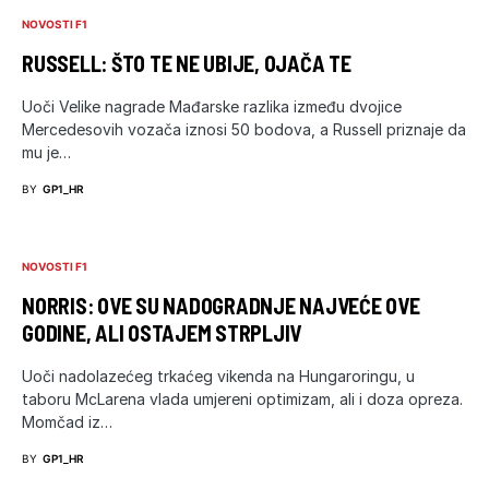
NOVOSTI F1
RUSSELL: ŠTO TE NE UBIJE, OJAČA TE
Uoči Velike nagrade Mađarske razlika između dvojice
Mercedesovih vozača iznosi 50 bodova, a Russell priznaje da
mu je…
BY
GP1_HR
NOVOSTI F1
NORRIS: OVE SU NADOGRADNJE NAJVEĆE OVE
GODINE, ALI OSTAJEM STRPLJIV
Uoči nadolazećeg trkaćeg vikenda na Hungaroringu, u
taboru McLarena vlada umjereni optimizam, ali i doza opreza.
Momčad iz…
BY
GP1_HR