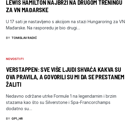
LEWIS HAMILTON NAJBRŽI NA DRUGOM TRENINGU
ZA VN MAĐARSKE
U 17 sati je nastavljeno s akcijom na stazi Hungaroring za VN
Mađarske. Na rasporedu je bio drugi…
BY
TOMISLAV RADIĆ
NOVOSTI F1
VERSTAPPEN: SVE VIŠE LJUDI SHVAĆA KAKVA SU
OVA PRAVILA, A GOVORILI SU MI DA SE PRESTANEM
ŽALITI
Nedavno održane utrke Formule 1 na legendarnim i brzim
stazama kao što su Silverstone i Spa-Francorchamps
dodatno su…
BY
GP1_HR