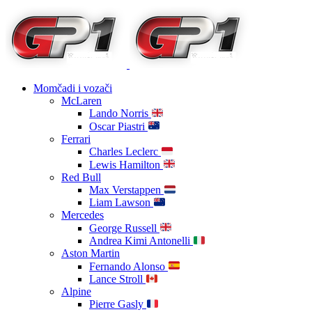
Momčadi i vozači
McLaren
Lando Norris
Oscar Piastri
Ferrari
Charles Leclerc
Lewis Hamilton
Red Bull
Max Verstappen
Liam Lawson
Mercedes
George Russell
Andrea Kimi Antonelli
Aston Martin
Fernando Alonso
Lance Stroll
Alpine
Pierre Gasly