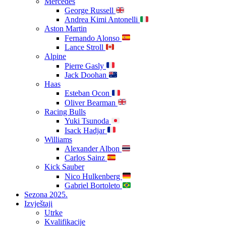
Mercedes
George Russell
Andrea Kimi Antonelli
Aston Martin
Fernando Alonso
Lance Stroll
Alpine
Pierre Gasly
Jack Doohan
Haas
Esteban Ocon
Oliver Bearman
Racing Bulls
Yuki Tsunoda
Isack Hadjar
Williams
Alexander Albon
Carlos Sainz
Kick Sauber
Nico Hulkenberg
Gabriel Bortoleto
Sezona 2025.
Izvještaji
Utrke
Kvalifikacije