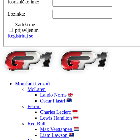
Korisničko ime:
Lozinka:
Zadrži me
prijavljenim
Registriraj se
Momčadi i vozači
McLaren
Lando Norris
Oscar Piastri
Ferrari
Charles Leclerc
Lewis Hamilton
Red Bull
Max Verstappen
Liam Lawson