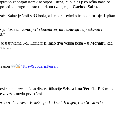
pravio značajan korak naprijed. Istina, bilo je tu jako loših nastupa,
 po jedno drugo mjesto u utrkama za njega i
Carlosa Sainza
.
ača Sainz je šesti s 83 boda, a Leclerc sedmi s tri boda manje. Upitan
antastičan vozač, vrlo talentiran, ali nastavlja napredovati i
la.”
k je u utrkama 6-5. Leclerc je imao dva velika peha – u
Monaku
kad
m zavoju.
 season
#F1
@ScuderiaFerrari
oviran na treće nakon diskvalifikacije
Sebastiana Vettela
. Baš mu je
e završio među prvih šest.
o za Charlesa. Pritišće ga kad su teži uvjeti, a to što su vrlo