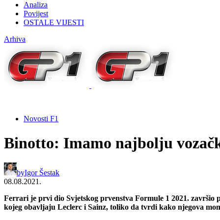
Analiza
Povijest
OSTALE VIJESTI
Arhiva
Novosti F1
Binotto: Imamo najbolju vozač
by
Igor Šestak
08.08.2021.
Ferrari je prvi dio Svjetskog prvenstva Formule 1 2021. završi
kojeg obavljaju Leclerc i Sainz, toliko da tvrdi kako njegova m