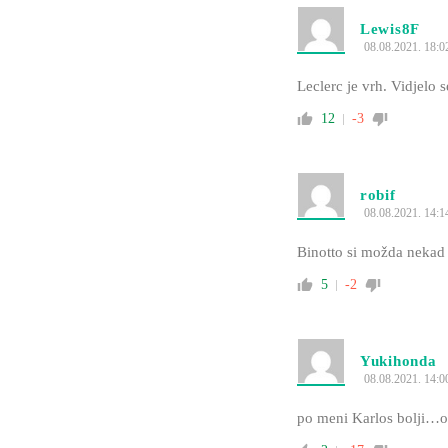
Lewis8F
08.08.2021. 18:0
Leclerc je vrh. Vidjelo s
12
-3
robif
08.08.2021. 14:1
Binotto si možda nekad
5
-2
Yukihonda
08.08.2021. 14:0
po meni Karlos bolji…os