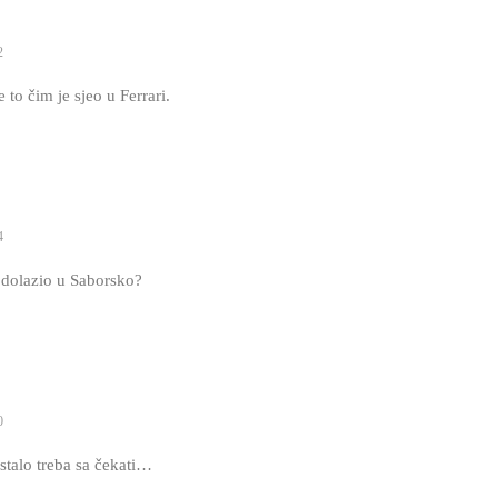
2
e to čim je sjeo u Ferrari.
4
 dolazio u Saborsko?
0
talo treba sa čekati…