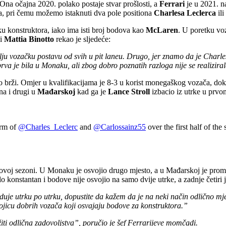
na očajna 2020. polako postaje stvar prošlosti, a
Ferrari
je u 2021. na
nja, pri čemu možemo istaknuti dva pole positiona
Charlesa Leclerca
ili
ku konstruktora, iako ima isti broj bodova kao
McLaren
. U poretku voz
di
Mattia Binotto
rekao je sljedeće:
u vozačku postavu od svih u pit laneu. Drugo, jer znamo da je Charles f
rva je bila u Monaku, ali zbog dobro poznatih razloga nije se realizira
što brži. Omjer u kvalifikacijama je 8-3 u korist monegaškog vozača, do
na i drugi u
Mađarskoj
kad ga je
Lance Stroll
izbacio iz utrke u prvo
orm of
@Charles_Leclerc
and
@Carlossainz55
over the first half of the
 u ovoj sezoni. U Monaku je osvojio drugo mjesto, a u Mađarskoj je prom
 konstantan i bodove nije osvojio na samo dvije utrke, a zadnje četiri j
je utrku po utrku, dopustite da kažem da je na neki način odlično mjeril
ojicu dobrih vozača koji osvajaju bodove za konstruktora.”
ti odlična zadovoljstva”, poručio je šef Ferrarijeve momčadi.