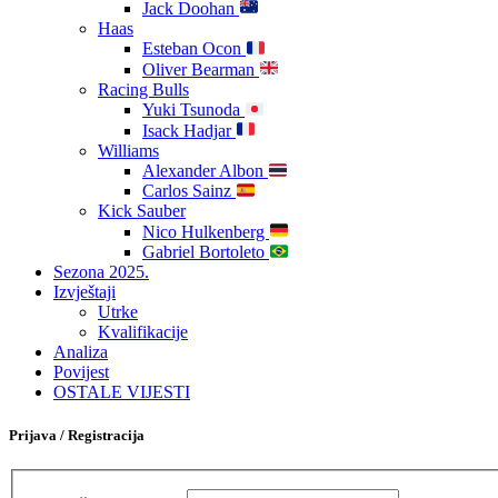
Jack Doohan
Haas
Esteban Ocon
Oliver Bearman
Racing Bulls
Yuki Tsunoda
Isack Hadjar
Williams
Alexander Albon
Carlos Sainz
Kick Sauber
Nico Hulkenberg
Gabriel Bortoleto
Sezona 2025.
Izvještaji
Utrke
Kvalifikacije
Analiza
Povijest
OSTALE VIJESTI
Prijava / Registracija