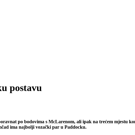
ku postavu
o poravnat po bodovima s McLarenom, ali ipak na trećem mjestu ko
omčad ima najbolji vozački par u Paddocku.