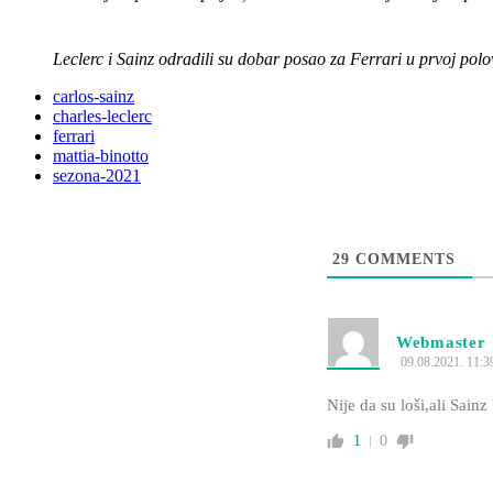
Leclerc i Sainz odradili su dobar posao za Ferrari u prvoj polo
carlos-sainz
charles-leclerc
ferrari
mattia-binotto
sezona-2021
29
COMMENTS
Webmaster
09.08.2021. 11:3
Nije da su loši,ali Sainz 
1
0