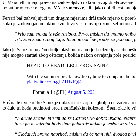
U Maranellu imaju pravo na zadovoljstvo nakon prvog dijela sezone. O
poput primjerice onoga na
VN Francuske
, ali i jako dobrih ostvare
Ferrari baš zahvaljujući tim drugim mjestima drži treće mjesto u poret
kako je zadovoljan učinkom svojih vozača u ovoj sezoni, šef momča
“Vrlo sam sretan iz više razloga. Prvo, mislim da imamo najbolj
vrlo sam sretan zbog toga. Imao je odlične prilike za pobjedu, p
Iako je Sainz trenutačno bolje plasiran, realno je Leclerc ipak bio ne
nije mogao startati zbog oštećenja bolida nakon osvajanja pole positio
HEAD-TO-HEAD: LECLERC v SAINZ
With the summer break now here, time to compare the f
pic.twitter.com/gLZHJxJQj4
— Formula 1 (@F1)
August 5, 2021
Baš na te dvije utrke Sainz je dolazio do svojih najboljih ostvarenja
to dalo tri boda prednosti pred momčadskim kolegom. Španjolac je vrlo
“S druge strane, mislim da se Carlos vrlo dobro uklapa. Napredu
blizu po osvojenim bodovima pokazuje koliko je važno imati dv
“Gledajući prema naprijed, mislim da će nam njih dvojica pruži