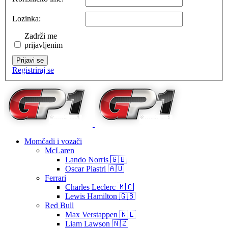
Lozinka:
Zadrži me
prijavljenim
Prijavi se
Registriraj se
Momčadi i vozači
McLaren
Lando Norris 🇬🇧
Oscar Piastri 🇦🇺
Ferrari
Charles Leclerc 🇲🇨
Lewis Hamilton 🇬🇧
Red Bull
Max Verstappen 🇳🇱
Liam Lawson 🇳🇿