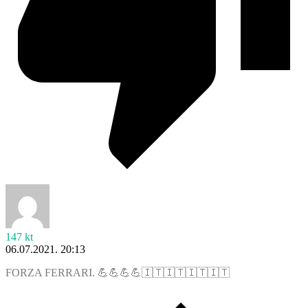
147 kt
06.07.2021. 20:13
FORZA FERRARI. 💪💪💪💪🇮🇹🇮🇹🇮🇹🇮🇹