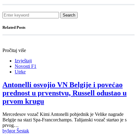
Search
Related Posts
Pročitaj više
Izvještaji
Novosti F1
Utrke
Antonelli osvojio VN Belgije i povećao
prednost u prvenstvu, Russell odustao u
prvom krugu
Mercedesov vozač Kimi Antonelli pobjednik je Velike nagrade
Belgije na stazi Spa-Francorchamps. Talijanski vozač startao je s
prvog…
by
Igor Šestak