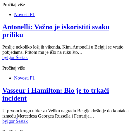
Pročitaj više
Novosti F1
Antonelli: Važno je iskoristiti svaku
priliku
Poslije nekoliko lošijih vikenda, Kimi Antonelli u Belgiji se vratio
pobjedama. Pritom mu je išlo na ruku što…
by
Igor Šestak
Pročitaj više
Novosti F1
Vasseur i Hamilton: Bio je to trkaći
incident
U prvom krugu utrke za Veliku nagradu Belgije došlo je do kontakta
između Mercedesa Georgea Russella i Ferrarija…
by
Igor Šestak