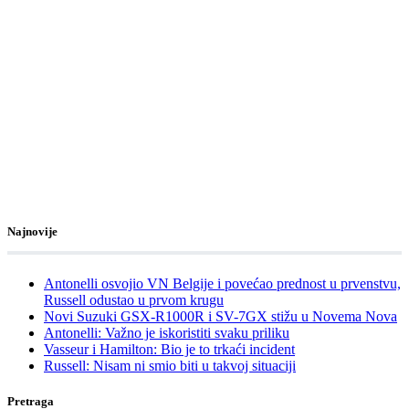
Najnovije
Antonelli osvojio VN Belgije i povećao prednost u prvenstvu,
Russell odustao u prvom krugu
Novi Suzuki GSX-R1000R i SV-7GX stižu u Novema Nova
Antonelli: Važno je iskoristiti svaku priliku
Vasseur i Hamilton: Bio je to trkaći incident
Russell: Nisam ni smio biti u takvoj situaciji
Pretraga