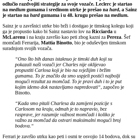
odlučio razdvojiti strategije za svoje vozače. Leclerc je startao
na
medium
gumama i sredinom utrke je prešao na
hard
, a Sainz
je startao na
hard
gumama i u 48. krugu prešao na
medium
.
Sainz je u završnici utrke bio brži i dostigao je timskog kolegu koji
ga je propustio kako bi Sainz nastavio lov na
Ricciarda
u
McLarenu
i na kraju završio kao peti zbog kazni za
Pereza
. Šef
momčadi Ferrarija,
Mattia Binotto
, bio je oduševljen timskom
suradnjom svojih vozača.
“Ono što bih danas istaknuo je timski duh koji su
pokazali naši vozači jer Charles nije oklijevao
propustiti Carlosa koji je bio na svježijim i bržim
gumama. To je značilo da smo uspjeli postići najbolji
mogući rezultat za momčad. To je pravi duh i to je put
kojim idemo dok nastavljamo napredovati“
, započeo je
Binotto.
“Kada smo pitali Charlesa da zamijeni pozicije s
Carlosom na kraju, odmah je to napravio, bez
rasprave, jer razumije važnost momčadi i koliko je
važno za momčad da ostvari maksimalni mogući broj
bodova.“
Ferrari je završio utrku kao peti i osmi te osvojio 14 bodova, dok su