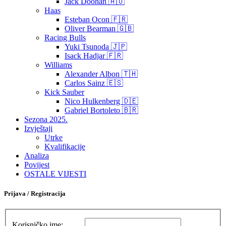
Jack Doohan 🇦🇺
Haas
Esteban Ocon 🇫🇷
Oliver Bearman 🇬🇧
Racing Bulls
Yuki Tsunoda 🇯🇵
Isack Hadjar 🇫🇷
Williams
Alexander Albon 🇹🇭
Carlos Sainz 🇪🇸
Kick Sauber
Nico Hulkenberg 🇩🇪
Gabriel Bortoleto 🇧🇷
Sezona 2025.
Izvještaji
Utrke
Kvalifikacije
Analiza
Povijest
OSTALE VIJESTI
Prijava / Registracija
Korisničko ime: