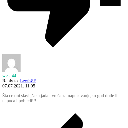
west 44
Reply to
Lewis8F
07.07.2021. 11:05
Šta će oni slavit,šaka jada i vreća za napucavanje,ko god dođe ih
napuca i pobjedi!!!