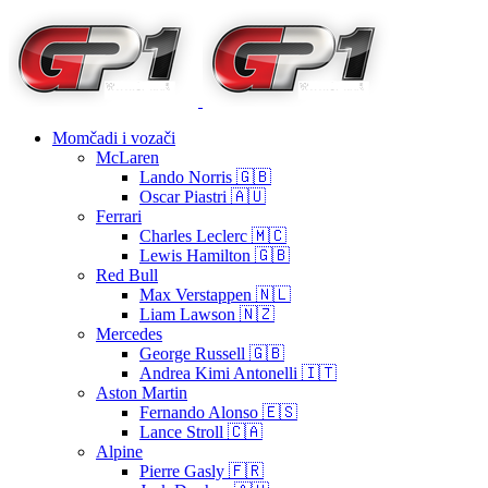
Momčadi i vozači
McLaren
Lando Norris 🇬🇧
Oscar Piastri 🇦🇺
Ferrari
Charles Leclerc 🇲🇨
Lewis Hamilton 🇬🇧
Red Bull
Max Verstappen 🇳🇱
Liam Lawson 🇳🇿
Mercedes
George Russell 🇬🇧
Andrea Kimi Antonelli 🇮🇹
Aston Martin
Fernando Alonso 🇪🇸
Lance Stroll 🇨🇦
Alpine
Pierre Gasly 🇫🇷