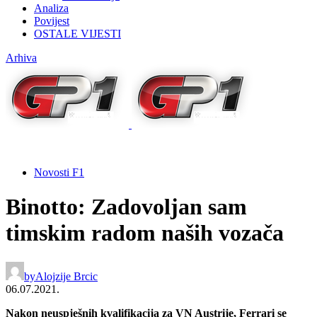
Analiza
Povijest
OSTALE VIJESTI
Arhiva
Novosti F1
Binotto: Zadovoljan sam
timskim radom naših vozača
by
Alojzije Brcic
06.07.2021.
Nakon neuspješnih kvalifikacija za VN Austrije, Ferrari se