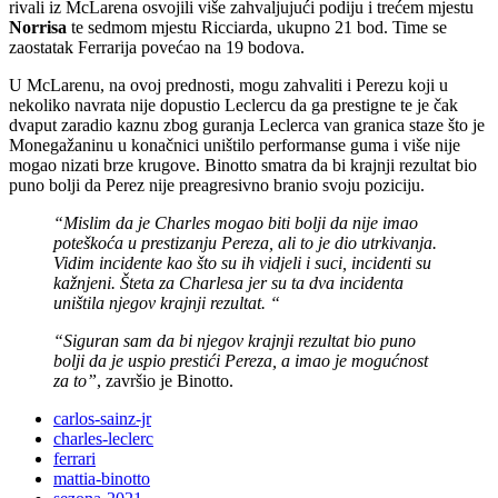
rivali iz McLarena osvojili više zahvaljujući podiju i trećem mjestu
Norrisa
te sedmom mjestu Ricciarda, ukupno 21 bod. Time se
zaostatak Ferrarija povećao na 19 bodova.
U McLarenu, na ovoj prednosti, mogu zahvaliti i Perezu koji u
nekoliko navrata nije dopustio Leclercu da ga prestigne te je čak
dvaput zaradio kaznu zbog guranja Leclerca van granica staze što je
Monegažaninu u konačnici uništilo performanse guma i više nije
mogao nizati brze krugove. Binotto smatra da bi krajnji rezultat bio
puno bolji da Perez nije preagresivno branio svoju poziciju.
“Mislim da je Charles mogao biti bolji da nije imao
poteškoća u prestizanju Pereza, ali to je dio utrkivanja.
Vidim incidente kao što su ih vidjeli i suci, incidenti su
kažnjeni. Šteta za Charlesa jer su ta dva incidenta
uništila njegov krajnji rezultat. “
“Siguran sam da bi njegov krajnji rezultat bio puno
bolji da je uspio prestići Pereza, a imao je mogućnost
za to”
, završio je Binotto.
carlos-sainz-jr
charles-leclerc
ferrari
mattia-binotto