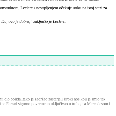
nstruktora, Leclerc s nestrpljenjem očekuje utrku na istoj stazi za
 Da, ovo je dobro,” zaključio je Leclerc.
 dio bolida..tako je zadržao zastarjeli široki nos koji je smio tek
e bi se Ferrari sigurno povremeno uključivao u troboj sa Mercedesom i