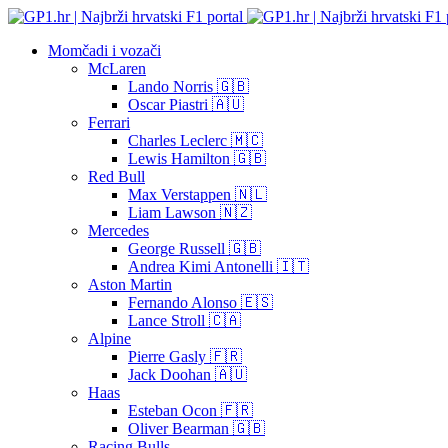
Momčadi i vozači
McLaren
Lando Norris 🇬🇧
Oscar Piastri 🇦🇺
Ferrari
Charles Leclerc 🇲🇨
Lewis Hamilton 🇬🇧
Red Bull
Max Verstappen 🇳🇱
Liam Lawson 🇳🇿
Mercedes
George Russell 🇬🇧
Andrea Kimi Antonelli 🇮🇹
Aston Martin
Fernando Alonso 🇪🇸
Lance Stroll 🇨🇦
Alpine
Pierre Gasly 🇫🇷
Jack Doohan 🇦🇺
Haas
Esteban Ocon 🇫🇷
Oliver Bearman 🇬🇧
Racing Bulls