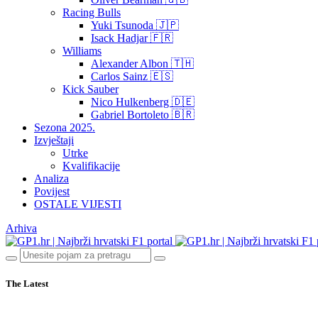
Racing Bulls
Yuki Tsunoda 🇯🇵
Isack Hadjar 🇫🇷
Williams
Alexander Albon 🇹🇭
Carlos Sainz 🇪🇸
Kick Sauber
Nico Hulkenberg 🇩🇪
Gabriel Bortoleto 🇧🇷
Sezona 2025.
Izvještaji
Utrke
Kvalifikacije
Analiza
Povijest
OSTALE VIJESTI
Arhiva
The Latest