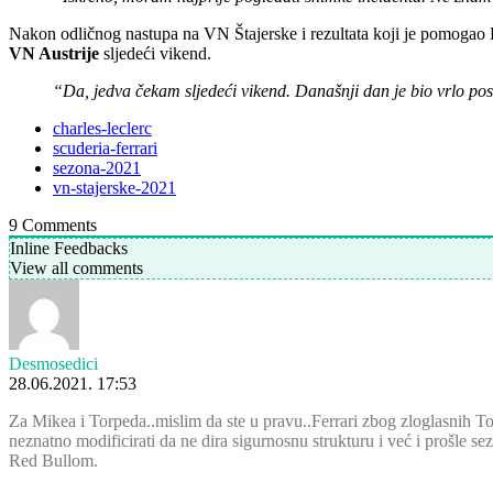
Nakon odličnog nastupa na VN Štajerske i rezultata koji je pomogao F
VN Austrije
sljedeći vikend.
“Da, jedva čekam sljedeći vikend. Današnji dan je bio vrlo pose
charles-leclerc
scuderia-ferrari
sezona-2021
vn-stajerske-2021
9
Comments
Inline Feedbacks
View all comments
Desmosedici
28.06.2021. 17:53
Za Mikea i Torpeda..mislim da ste u pravu..Ferrari zbog zloglasnih Token
neznatno modificirati da ne dira sigurnosnu strukturu i već i prošle s
Red Bullom.