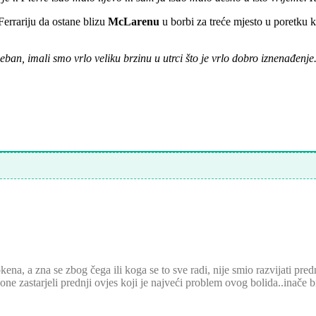
errariju da ostane blizu
McLarenu
u borbi za treće mjesto u poretku ko
ban, imali smo vrlo veliku brzinu u utrci što je vrlo dobro iznenađenje.
a, a zna se zbog čega ili koga se to sve radi, nije smio razvijati prednji
ezone zastarjeli prednji ovjes koji je najveći problem ovog bolida..inač