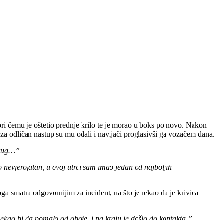
ri čemu je oštetio prednje krilo te je morao u boks po novo. Nakon
 za odličan nastup su mu odali i navijači proglasivši ga vozačem dana.
 krug…”
o nevjerojatan, u ovoj utrci sam imao jedan od najboljih
 koga smatra odgovornijim za incident, na što je rekao da je krivica
Rekao bi da pomalo od oboje, i na kraju je došlo do kontakta.”