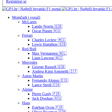
Registriraj se
Momčadi i vozači
McLaren
Lando Norris 🇬🇧
Oscar Piastri 🇦🇺
Ferrari
Charles Leclerc 🇲🇨
Lewis Hamilton 🇬🇧
Red Bull
Max Verstappen 🇳🇱
Liam Lawson 🇳🇿
Mercedes
George Russell 🇬🇧
Andrea Kimi Antonelli 🇮🇹
Aston Martin
Fernando Alonso 🇪🇸
Lance Stroll 🇨🇦
Alpine
Pierre Gasly 🇫🇷
Jack Doohan 🇦🇺
Haas
Esteban Ocon 🇫🇷
Oliver Bearman 🇬🇧