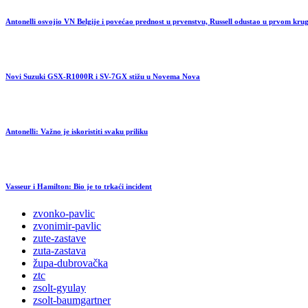
Antonelli osvojio VN Belgije i povećao prednost u prvenstvu, Russell odustao u prvom kru
Novi Suzuki GSX-R1000R i SV-7GX stižu u Novema Nova
Antonelli: Važno je iskoristiti svaku priliku
Vasseur i Hamilton: Bio je to trkaći incident
zvonko-pavlic
zvonimir-pavlic
zute-zastave
zuta-zastava
župa-dubrovačka
ztc
zsolt-gyulay
zsolt-baumgartner