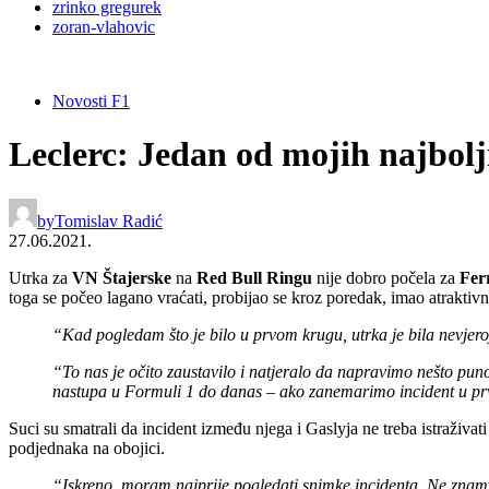
zrinko gregurek
zoran-vlahovic
Novosti F1
Leclerc: Jedan od mojih najbol
by
Tomislav Radić
27.06.2021.
Utrka za
VN Štajerske
na
Red Bull Ringu
nije dobro počela za
Fer
toga se počeo lagano vraćati, probijao se kroz poredak, imao atraktivn
“Kad pogledam što je bilo u prvom krugu, utrka je bila nevjeroj
“To nas je očito zaustavilo i natjeralo da napravimo nešto puno
nastupa u Formuli 1 do danas – ako zanemarimo incident u prv
Suci su smatrali da incident između njega i Gaslyja ne treba istraživati 
podjednaka na obojici.
“Iskreno, moram najprije pogledati snimke incidenta. Ne znam je