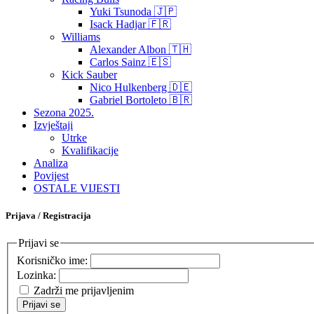
Yuki Tsunoda 🇯🇵
Isack Hadjar 🇫🇷
Williams
Alexander Albon 🇹🇭
Carlos Sainz 🇪🇸
Kick Sauber
Nico Hulkenberg 🇩🇪
Gabriel Bortoleto 🇧🇷
Sezona 2025.
Izvještaji
Utrke
Kvalifikacije
Analiza
Povijest
OSTALE VIJESTI
Prijava / Registracija
Prijavi se
Korisničko ime:
Lozinka:
Zadrži me prijavljenim
Prijavi se