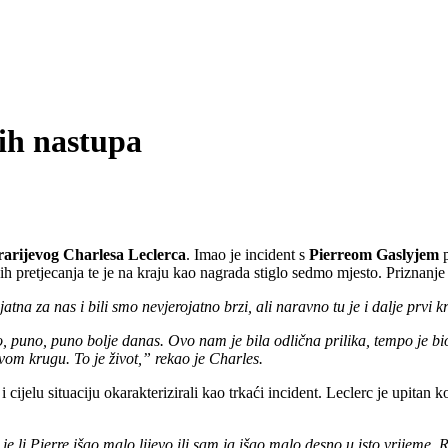
jih nastupa
rarijevog Charlesa Leclerca
. Imao je incident s
Pierreom Gaslyjem
p
ih pretjecanja te je na kraju kao nagrada stiglo sedmo mjesto. Priznanje
atna za nas i bili smo nevjerojatno brzi, ali naravno tu je i dalje prvi
, puno, puno bolje danas. Ovo nam je bila odlična prilika, tempo je bi
om krugu. To je život,” rekao je Charles.
i cijelu situaciju okarakterizirali kao trkaći incident. Leclerc je upitan
 li Pierre išao malo lijevo ili sam ja išao malo desno u isto vrijeme. 