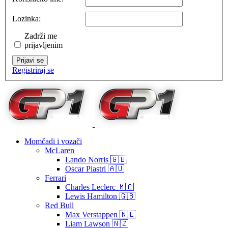
Lozinka:
Zadrži me
prijavljenim
Prijavi se
Registriraj se
Momčadi i vozači
McLaren
Lando Norris 🇬🇧
Oscar Piastri 🇦🇺
Ferrari
Charles Leclerc 🇲🇨
Lewis Hamilton 🇬🇧
Red Bull
Max Verstappen 🇳🇱
Liam Lawson 🇳🇿