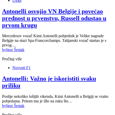
Utrke
Antonelli osvojio VN Belgije i povećao
prednost u prvenstvu, Russell odustao u
prvom krugu
Mercedesov vozač Kimi Antonelli pobjednik je Velike nagrade
Belgije na stazi Spa-Francorchamps. Talijanski vozač startao je s
prvog…
by
Igor Šestak
Pročitaj više
Novosti F1
Antonelli: Važno je iskoristiti svaku
priliku
Poslije nekoliko lošijih vikenda, Kimi Antonelli u Belgiji se vratio
pobjedama. Pritom mu je išlo na ruku što…
by
Igor Šestak
Pročitaj više