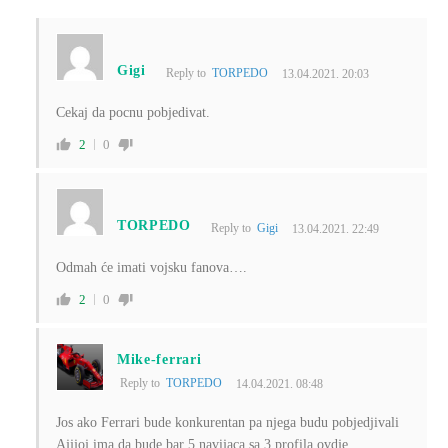
Gigi
Reply to
TORPEDO
13.04.2021. 20:03
Cekaj da pocnu pobjedivat.
2
0
TORPEDO
Reply to
Gigi
13.04.2021. 22:49
Odmah će imati vojsku fanova….
2
0
Mike-ferrari
Reply to
TORPEDO
14.04.2021. 08:48
Jos ako Ferrari bude konkurentan pa njega budu pobjedjivali
Ajjjoj ima da bude bar 5 navijaca sa 3 profila ovdje