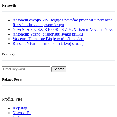
Najnovije
Antonelli osvojio VN Belgije i povećao prednost u prvenstvu,
Russell odustao u prvom krugu
Novi Suzuki GSX-R1000R i SV-7GX stižu u Novema Nova
Antonelli: Važno je iskoristiti svaku priliku
Vasseur i Hamilton: Bio je to trkaći incident
Russell: Nisam ni smio biti u takvoj situaciji
Pretraga
Search
Related Posts
Pročitaj više
Izvještaji
Novosti F1