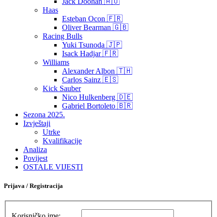
Jack Doohan 🇦🇺
Haas
Esteban Ocon 🇫🇷
Oliver Bearman 🇬🇧
Racing Bulls
Yuki Tsunoda 🇯🇵
Isack Hadjar 🇫🇷
Williams
Alexander Albon 🇹🇭
Carlos Sainz 🇪🇸
Kick Sauber
Nico Hulkenberg 🇩🇪
Gabriel Bortoleto 🇧🇷
Sezona 2025.
Izvještaji
Utrke
Kvalifikacije
Analiza
Povijest
OSTALE VIJESTI
Prijava / Registracija
Korisničko ime: