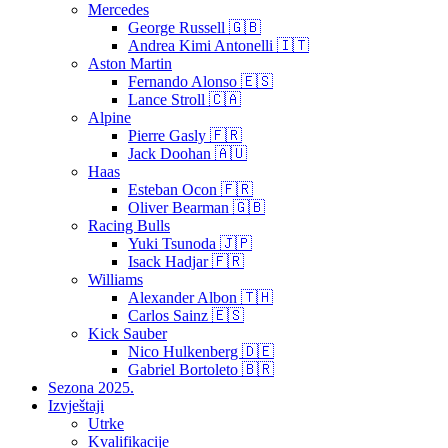
Mercedes
George Russell 🇬🇧
Andrea Kimi Antonelli 🇮🇹
Aston Martin
Fernando Alonso 🇪🇸
Lance Stroll 🇨🇦
Alpine
Pierre Gasly 🇫🇷
Jack Doohan 🇦🇺
Haas
Esteban Ocon 🇫🇷
Oliver Bearman 🇬🇧
Racing Bulls
Yuki Tsunoda 🇯🇵
Isack Hadjar 🇫🇷
Williams
Alexander Albon 🇹🇭
Carlos Sainz 🇪🇸
Kick Sauber
Nico Hulkenberg 🇩🇪
Gabriel Bortoleto 🇧🇷
Sezona 2025.
Izvještaji
Utrke
Kvalifikacije