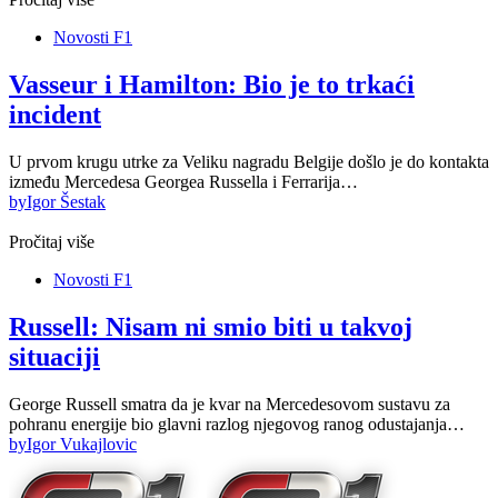
Novosti F1
Vasseur i Hamilton: Bio je to trkaći
incident
U prvom krugu utrke za Veliku nagradu Belgije došlo je do kontakta
između Mercedesa Georgea Russella i Ferrarija…
by
Igor Šestak
Pročitaj više
Novosti F1
Russell: Nisam ni smio biti u takvoj
situaciji
George Russell smatra da je kvar na Mercedesovom sustavu za
pohranu energije bio glavni razlog njegovog ranog odustajanja…
by
Igor Vukajlovic