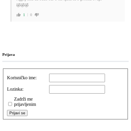
🤣🤣🤣
1
0
Prijava
Korisničko ime:
Lozinka:
Zadrži me
prijavljenim
Prijavi se