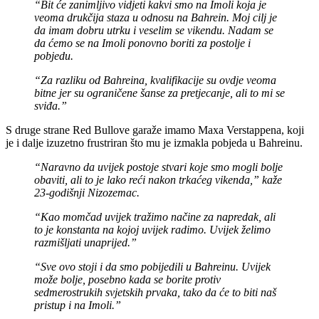
“Bit će zanimljivo vidjeti kakvi smo na Imoli koja je
veoma drukčija staza u odnosu na Bahrein. Moj cilj je
da imam dobru utrku i veselim se vikendu. Nadam se
da ćemo se na Imoli ponovno boriti za postolje i
pobjedu.
“Za razliku od Bahreina, kvalifikacije su ovdje veoma
bitne jer su ograničene šanse za pretjecanje, ali to mi se
sviđa.”
S druge strane Red Bullove garaže imamo Maxa Verstappena, koji
je i dalje izuzetno frustriran što mu je izmakla pobjeda u Bahreinu.
“Naravno da uvijek postoje stvari koje smo mogli bolje
obaviti, ali to je lako reći nakon trkaćeg vikenda,” kaže
23-godišnji Nizozemac.
“Kao momčad uvijek tražimo načine za napredak, ali
to je konstanta na kojoj uvijek radimo. Uvijek želimo
razmišljati unaprijed.”
“Sve ovo stoji i da smo pobijedili u Bahreinu. Uvijek
može bolje, posebno kada se borite protiv
sedmerostrukih svjetskih prvaka, tako da će to biti naš
pristup i na Imoli.”