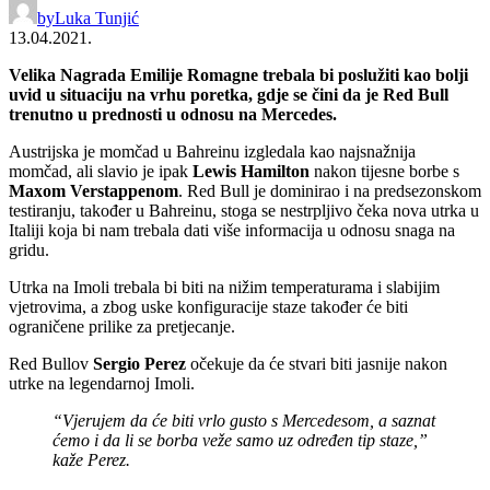
by
Luka Tunjić
13.04.2021.
Velika Nagrada Emilije Romagne trebala bi poslužiti kao bolji
uvid u situaciju na vrhu poretka, gdje se čini da je Red Bull
trenutno u prednosti u odnosu na Mercedes.
Austrijska je momčad u Bahreinu izgledala kao najsnažnija
momčad, ali slavio je ipak
Lewis Hamilton
nakon tijesne borbe s
Maxom Verstappenom
. Red Bull je dominirao i na predsezonskom
testiranju, također u Bahreinu, stoga se nestrpljivo čeka nova utrka u
Italiji koja bi nam trebala dati više informacija u odnosu snaga na
gridu.
Utrka na Imoli trebala bi biti na nižim temperaturama i slabijim
vjetrovima, a zbog uske konfiguracije staze također će biti
ograničene prilike za pretjecanje.
Red Bullov
Sergio Perez
očekuje da će stvari biti jasnije nakon
utrke na legendarnoj Imoli.
“Vjerujem da će biti vrlo gusto s Mercedesom, a saznat
ćemo i da li se borba veže samo uz određen tip staze,”
kaže Perez.