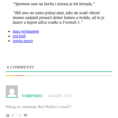
“Spreman sam na borbu i sezona je tek krenula.”
“Bili smo na samo jednoj stazi, tako da svaki vikend
imamo zadatak pronaći dobar balans u bolidu, ali to je
izazov u kojem uživa svatko u Formuli 1.”
max-verstappen
red-bull
sergio-perez
4
COMMENTS
TORPEDO
13.04.2021. 17:54
Nikog ne zanimaju Red Bullovi vozači?
1
-1