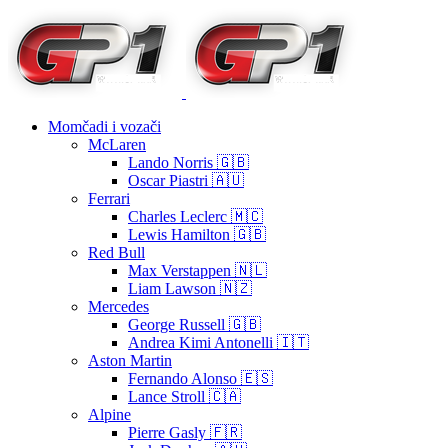
Momčadi i vozači
McLaren
Lando Norris 🇬🇧
Oscar Piastri 🇦🇺
Ferrari
Charles Leclerc 🇲🇨
Lewis Hamilton 🇬🇧
Red Bull
Max Verstappen 🇳🇱
Liam Lawson 🇳🇿
Mercedes
George Russell 🇬🇧
Andrea Kimi Antonelli 🇮🇹
Aston Martin
Fernando Alonso 🇪🇸
Lance Stroll 🇨🇦
Alpine
Pierre Gasly 🇫🇷