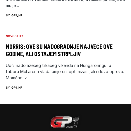
mu je…
BY
GP1_HR
NOVOSTI F1
NORRIS: OVE SU NADOGRADNJE NAJVEĆE OVE
GODINE, ALI OSTAJEM STRPLJIV
Uoči nadolazećeg trkaćeg vikenda na Hungaroringu, u
taboru McLarena vlada umjereni optimizam, ali i doza opreza.
Momčad iz…
BY
GP1_HR