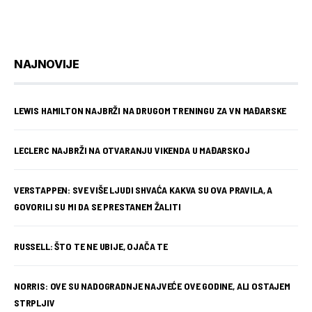
NAJNOVIJE
LEWIS HAMILTON NAJBRŽI NA DRUGOM TRENINGU ZA VN MAĐARSKE
LECLERC NAJBRŽI NA OTVARANJU VIKENDA U MAĐARSKOJ
VERSTAPPEN: SVE VIŠE LJUDI SHVAĆA KAKVA SU OVA PRAVILA, A
GOVORILI SU MI DA SE PRESTANEM ŽALITI
RUSSELL: ŠTO TE NE UBIJE, OJAČA TE
NORRIS: OVE SU NADOGRADNJE NAJVEĆE OVE GODINE, ALI OSTAJEM
STRPLJIV