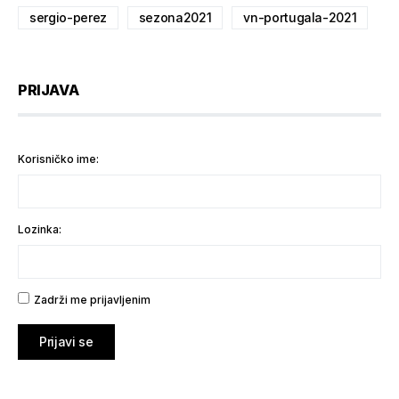
sergio-perez
sezona2021
vn-portugala-2021
PRIJAVA
Korisničko ime:
Lozinka:
Zadrži me prijavljenim
Prijavi se