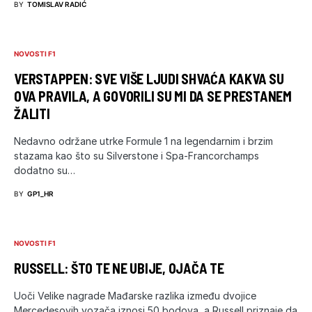
BY
TOMISLAV RADIĆ
NOVOSTI F1
VERSTAPPEN: SVE VIŠE LJUDI SHVAĆA KAKVA SU
OVA PRAVILA, A GOVORILI SU MI DA SE PRESTANEM
ŽALITI
Nedavno održane utrke Formule 1 na legendarnim i brzim
stazama kao što su Silverstone i Spa-Francorchamps
dodatno su…
BY
GP1_HR
NOVOSTI F1
RUSSELL: ŠTO TE NE UBIJE, OJAČA TE
Uoči Velike nagrade Mađarske razlika između dvojice
Mercedesovih vozača iznosi 50 bodova, a Russell priznaje da