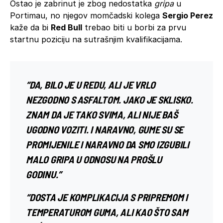
Ostao je zabrinut je zbog nedostatka
gripa
u
Portimau, no njegov momčadski kolega
Sergio Perez
kaže da bi
Red Bull
trebao biti u borbi za prvu
startnu poziciju na sutrašnjim kvalifikacijama.
“DA, BILO JE U REDU, ALI JE VRLO
NEZGODNO S ASFALTOM. JAKO JE SKLISKO.
ZNAM DA JE TAKO SVIMA, ALI NIJE BAŠ
UGODNO VOZITI. I NARAVNO, GUME SU SE
PROMIJENILE I NARAVNO DA SMO IZGUBILI
MALO GRIPA U ODNOSU NA PROŠLU
GODINU.”
“DOSTA JE KOMPLIKACIJA S PRIPREMOM I
TEMPERATUROM GUMA, ALI KAO ŠTO SAM