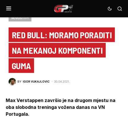
NOVOSTI F1
RED BULL: MORAMO PORADITI
NA MEKANOJ KOMPONENTI
GUMA
BY
IGOR VUKAJLOVIC
30.04.2021.
Max Verstappen završio je na drugom mjestu na
oba slobodna treninga vožena danas na VN
Portugala.