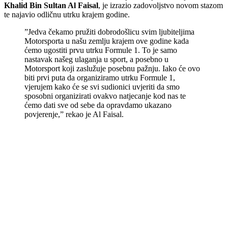
Khalid Bin Sultan Al Faisal
, je izrazio zadovoljstvo novom stazom
te najavio odličnu utrku krajem godine.
”Jedva čekamo pružiti dobrodošlicu svim ljubiteljima
Motorsporta u našu zemlju krajem ove godine kada
ćemo ugostiti prvu utrku Formule 1. To je samo
nastavak našeg ulaganja u sport, a posebno u
Motorsport koji zaslužuje posebnu pažnju. Iako će ovo
biti prvi puta da organiziramo utrku Formule 1,
vjerujem kako će se svi sudionici uvjeriti da smo
sposobni organizirati ovakvo natjecanje kod nas te
ćemo dati sve od sebe da opravdamo ukazano
povjerenje,” rekao je Al Faisal.