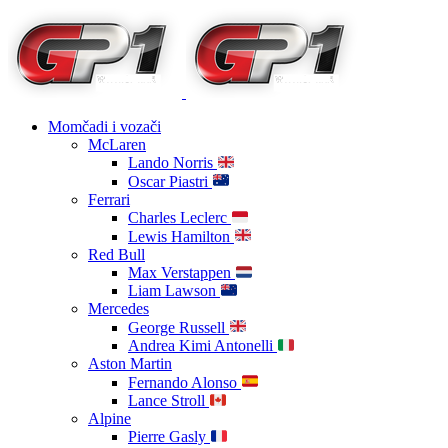
Momčadi i vozači
McLaren
Lando Norris
Oscar Piastri
Ferrari
Charles Leclerc
Lewis Hamilton
Red Bull
Max Verstappen
Liam Lawson
Mercedes
George Russell
Andrea Kimi Antonelli
Aston Martin
Fernando Alonso
Lance Stroll
Alpine
Pierre Gasly