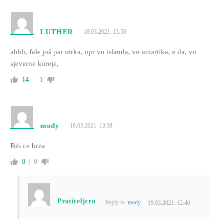
LUTHER
18.03.2021. 13:58
ahhh, fale još par utrka, npr vn islanda, vn antartika, e da, vn
sjeverne koreje,
14
-1
mody
18.03.2021. 13:38
Biti ce brza
8
0
Pratiteljcro
Reply to
mody
19.03.2021. 12:40