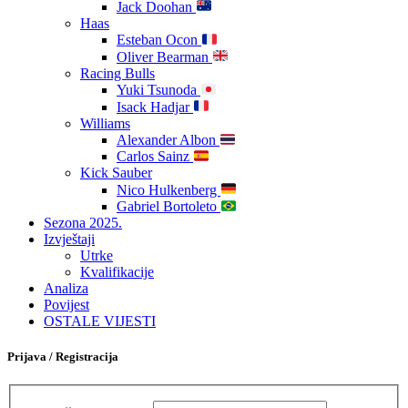
Jack Doohan
Haas
Esteban Ocon
Oliver Bearman
Racing Bulls
Yuki Tsunoda
Isack Hadjar
Williams
Alexander Albon
Carlos Sainz
Kick Sauber
Nico Hulkenberg
Gabriel Bortoleto
Sezona 2025.
Izvještaji
Utrke
Kvalifikacije
Analiza
Povijest
OSTALE VIJESTI
Prijava / Registracija