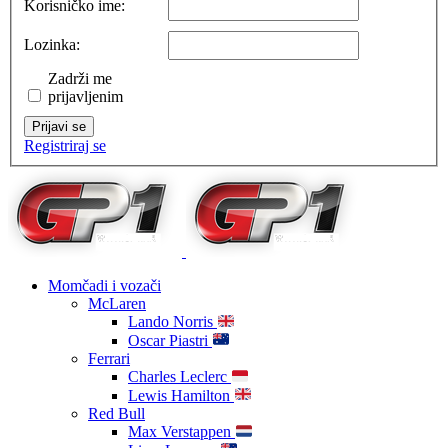
Korisničko ime:
Lozinka:
Zadrži me
prijavljenim
Prijavi se
Registriraj se
Momčadi i vozači
McLaren
Lando Norris
Oscar Piastri
Ferrari
Charles Leclerc
Lewis Hamilton
Red Bull
Max Verstappen