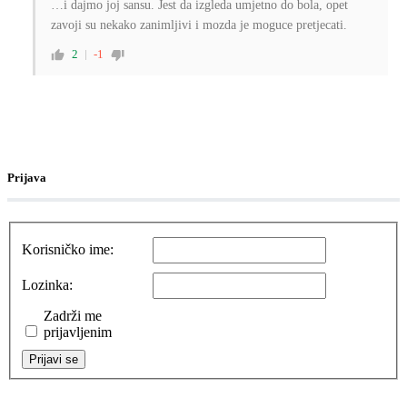
…i dajmo joj sansu. Jest da izgleda umjetno do bola, opet
zavoji su nekako zanimljivi i mozda je moguce pretjecati.
2
-1
Prijava
Korisničko ime:
Lozinka:
Zadrži me
prijavljenim
Prijavi se