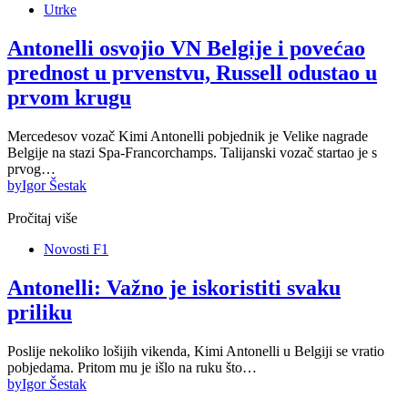
Utrke
Antonelli osvojio VN Belgije i povećao
prednost u prvenstvu, Russell odustao u
prvom krugu
Mercedesov vozač Kimi Antonelli pobjednik je Velike nagrade
Belgije na stazi Spa-Francorchamps. Talijanski vozač startao je s
prvog…
by
Igor Šestak
Pročitaj više
Novosti F1
Antonelli: Važno je iskoristiti svaku
priliku
Poslije nekoliko lošijih vikenda, Kimi Antonelli u Belgiji se vratio
pobjedama. Pritom mu je išlo na ruku što…
by
Igor Šestak