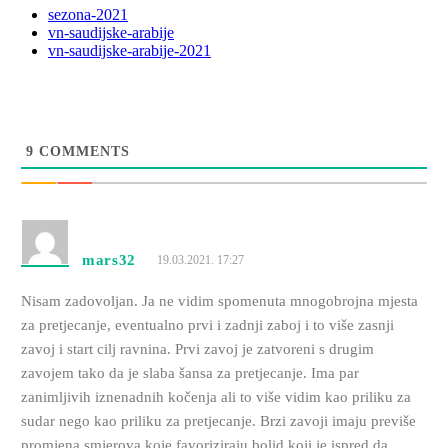
sezona-2021
vn-saudijske-arabije
vn-saudijske-arabije-2021
9
COMMENTS
mars32
19.03.2021. 17:27
Nisam zadovoljan. Ja ne vidim spomenuta mnogobrojna mjesta
za pretjecanje, eventualno prvi i zadnji zaboj i to više zasnji
zavoj i start cilj ravnina. Prvi zavoj je zatvoreni s drugim
zavojem tako da je slaba šansa za pretjecanje. Ima par
zanimljivih iznenadnih kočenja ali to više vidim kao priliku za
sudar nego kao priliku za pretjecanje. Brzi zavoji imaju previše
promjena smjerova koje favoriziraju bolid koji je ispred da