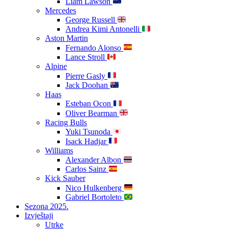
Liam Lawson
Mercedes
George Russell
Andrea Kimi Antonelli
Aston Martin
Fernando Alonso
Lance Stroll
Alpine
Pierre Gasly
Jack Doohan
Haas
Esteban Ocon
Oliver Bearman
Racing Bulls
Yuki Tsunoda
Isack Hadjar
Williams
Alexander Albon
Carlos Sainz
Kick Sauber
Nico Hulkenberg
Gabriel Bortoleto
Sezona 2025.
Izvještaji
Utrke