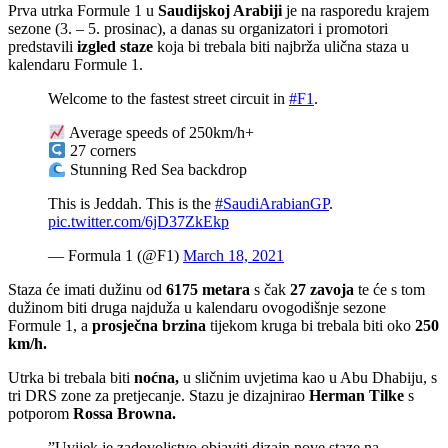
Prva utrka Formule 1 u
Saudijskoj Arabiji
je na rasporedu krajem
sezone (3. – 5. prosinac), a danas su organizatori i promotori
predstavili
izgled staze
koja bi trebala biti najbrža ulična staza u
kalendaru Formule 1.
Welcome to the fastest street circuit in
#F1
.
Average speeds of 250km/h+
27 corners
Stunning Red Sea backdrop
This is Jeddah. This is the
#SaudiArabianGP
.
pic.twitter.com/6jD37ZkEkp
— Formula 1 (@F1)
March 18, 2021
Staza će imati dužinu od
6175 metara
s čak
27 zavoja
te će s tom
dužinom biti druga najduža u kalendaru ovogodišnje sezone
Formule 1, a
prosječna brzina
tijekom kruga bi trebala biti oko
250
km/h.
Utrka bi trebala biti
noćna,
u sličnim uvjetima kao u Abu Dhabiju, s
tri DRS zone za pretjecanje. Stazu je dizajnirao
Herman Tilke
s
potporom
Rossa Browna.
”Uvijek je zadovoljstvo objaviti dizajn nove staze na