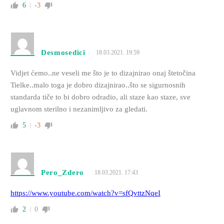
6
-3
Desmosedici
18.03.2021. 19:59
Vidjet ćemo..ne veseli me što je to dizajnirao onaj štetočina
Tielke..malo toga je dobro dizajnirao..što se sigurnosnih
standarda tiče to bi dobro odradio, ali staze kao staze, sve
uglavnom sterilno i nezanimljivo za gledati.
5
-3
Pero_Zdero
18.03.2021. 17:43
https://www.youtube.com/watch?v=sfQvttzNqeI
2
0