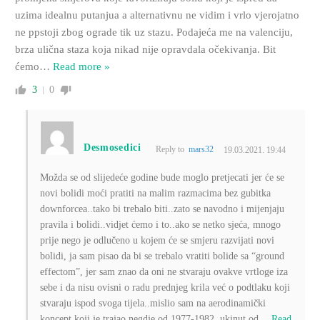
uzima idealnu putanjua a alternativnu ne vidim i vrlo vjerojatno
ne ppstoji zbog ograde tik uz stazu. Podajeća me na valenciju,
brza ulična staza koja nikad nije opravdala očekivanja. Bit
ćemo
…
Read more »
3
0
Desmosedici
Reply to
mars32
19.03.2021. 19:44
Možda se od slijedeće godine bude moglo pretjecati jer će se
novi bolidi moći pratiti na malim razmacima bez gubitka
downforcea..tako bi trebalo biti..zato se navodno i mijenjaju
pravila i bolidi..vidjet ćemo i to..ako se netko sjeća, mnogo
prije nego je odlučeno u kojem će se smjeru razvijati novi
bolidi, ja sam pisao da bi se trebalo vratiti bolide sa “ground
effectom”, jer sam znao da oni ne stvaraju ovakve vrtloge iza
sebe i da nisu ovisni o radu prednjeg krila već o podtlaku koji
stvaraju ispod svoga tijela..mislio sam na aerodinamički
koncept koji je trajao negdje od 1977-1982..ukinut od
…
Read