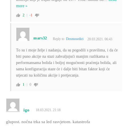
more »
2
-1
mars32
Reply to
Desmosedici
20.03.2021. 06:43
To su i moje želje i nadanja, da su pogodili s pravilima, i da će
biti puno akcije na stazi zahvaljujući manjim razlikama u
performansama bolida i boljoj mogućnosti praćenja bolida, ali
sama konfiguracija staze će i dalje biti bitan faktor koji će
utjecati na količinu akcije i pretjecanja.
1
0
igo
18.03.2021. 21:18
glupost. noćna trka sa led rasvjetom. katastrofa