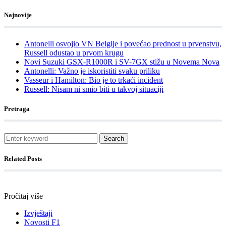
Najnovije
Antonelli osvojio VN Belgije i povećao prednost u prvenstvu,
Russell odustao u prvom krugu
Novi Suzuki GSX-R1000R i SV-7GX stižu u Novema Nova
Antonelli: Važno je iskoristiti svaku priliku
Vasseur i Hamilton: Bio je to trkaći incident
Russell: Nisam ni smio biti u takvoj situaciji
Pretraga
Search
Related Posts
Pročitaj više
Izvještaji
Novosti F1