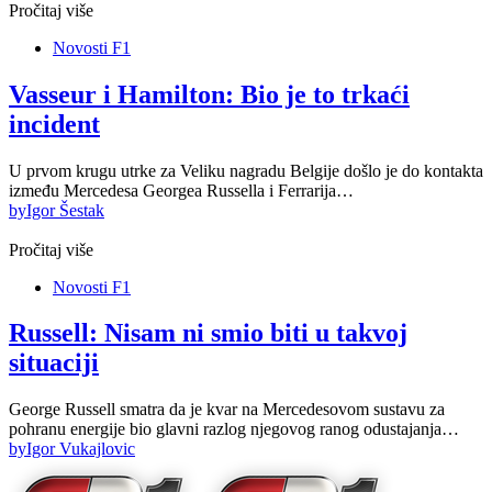
Pročitaj više
Novosti F1
Vasseur i Hamilton: Bio je to trkaći
incident
U prvom krugu utrke za Veliku nagradu Belgije došlo je do kontakta
između Mercedesa Georgea Russella i Ferrarija…
by
Igor Šestak
Pročitaj više
Novosti F1
Russell: Nisam ni smio biti u takvoj
situaciji
George Russell smatra da je kvar na Mercedesovom sustavu za
pohranu energije bio glavni razlog njegovog ranog odustajanja…
by
Igor Vukajlovic