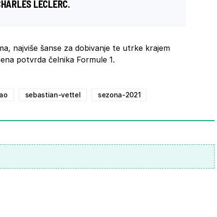
CHARLES LECLERC
.
, najviše šanse za dobivanje te utrke krajem
bena potvrda čelnika Formule 1.
mao
sebastian-vettel
sezona-2021