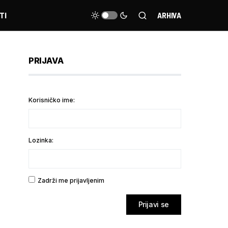
TI
ARHIVA
PRIJAVA
Korisničko ime:
Lozinka:
Zadrži me prijavljenim
Prijavi se