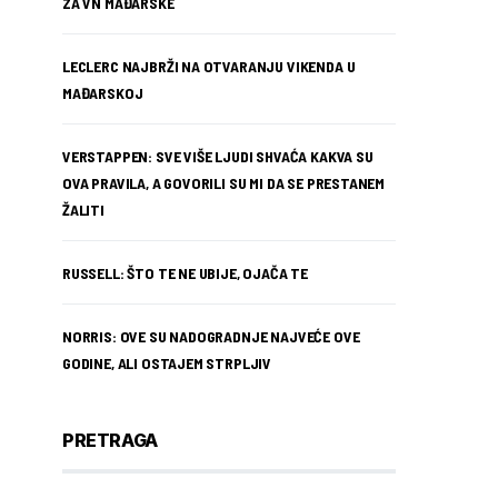
ZA VN MAĐARSKE
LECLERC NAJBRŽI NA OTVARANJU VIKENDA U
MAĐARSKOJ
VERSTAPPEN: SVE VIŠE LJUDI SHVAĆA KAKVA SU
OVA PRAVILA, A GOVORILI SU MI DA SE PRESTANEM
ŽALITI
RUSSELL: ŠTO TE NE UBIJE, OJAČA TE
NORRIS: OVE SU NADOGRADNJE NAJVEĆE OVE
GODINE, ALI OSTAJEM STRPLJIV
PRETRAGA