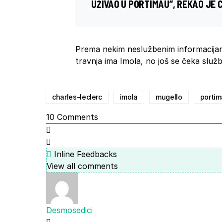
UŽIVAO U PORTIMAU”, REKAO JE
Prema nekim neslužbenim informacijama
travnja ima Imola, no još se čeka služ
charles-leclerc
imola
mugello
porti
10
Comments
Inline Feedbacks
View all comments
Desmosedici