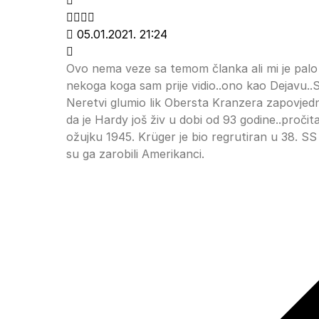
05.01.2021. 21:24
Ovo nema veze sa temom članka ali mi je palo
nekoga koga sam prije vidio..ono kao Dejavu..Sj
Neretvi glumio lik Obersta Kranzera zapovjed
da je Hardy još živ u dobi od 93 godine..proči
ožujku 1945. Krüger je bio regrutiran u 38. SS 
su ga zarobili Amerikanci.