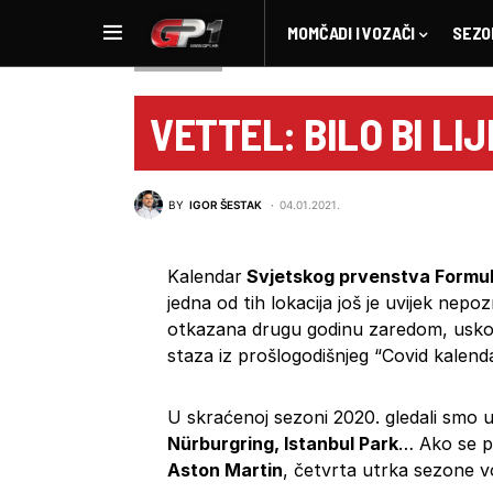
MOMČADI I VOZAČI
SEZO
NOVOSTI F1
VETTEL: BILO BI LI
BY
IGOR ŠESTAK
04.01.2021.
Kalendar
Svjetskog prvenstva Formul
jedna od tih lokacija još je uvijek nep
otkazana drugu godinu zaredom, uskočit
staza iz prošlogodišnjeg “Covid kalenda
U skraćenoj sezoni 2020. gledali smo
Nürburgring, Istanbul Park
… Ako se p
Aston Martin
, četvrta utrka sezone voz