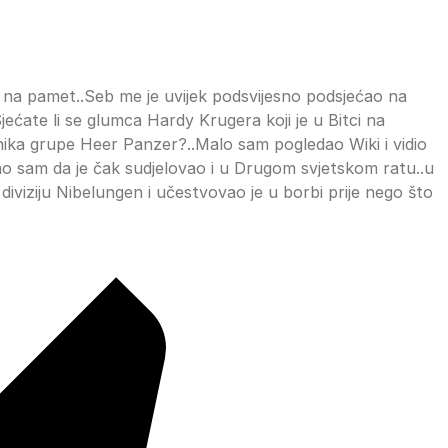
 na pamet..Seb me je uvijek podsvijesno podsjećao na
ećate li se glumca Hardy Krugera koji je u Bitci na
nika grupe Heer Panzer?..Malo sam pogledao Wiki i vidio
tao sam da je čak sudjelovao i u Drugom svjetskom ratu..u
diviziju Nibelungen i učestvovao je u borbi prije nego što