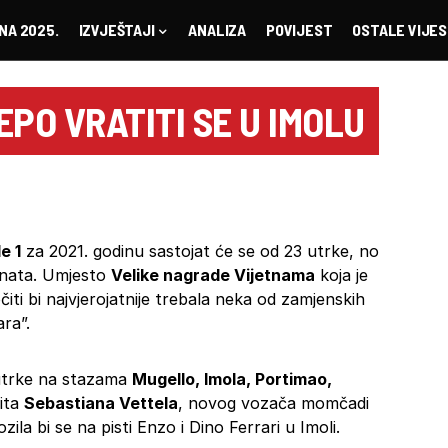
NA 2025.
IZVJEŠTAJI
ANALIZA
POVIJEST
OSTALE VIJES
JEPO VRATITI SE U IMOLU
e 1
za 2021. godinu sastojat će se od 23 utrke, no
oznata. Umjesto
Velike nagrade Vijetnama
koja je
i bi najvjerojatnije trebala neka od zamjenskih
ra”.
 utrke na stazama
Mugello, Imola, Portimao,
ita
Sebastiana Vettela
, novog vozača momčadi
ila bi se na pisti Enzo i Dino Ferrari u Imoli.