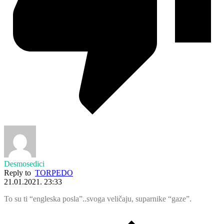
Desmosedici
Reply to
TORPEDO
21.01.2021. 23:33
To su ti “engleska posla”..svoga veličaju, suparnike “gaze”.