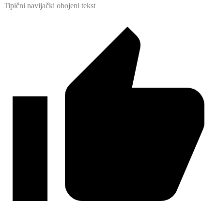
Tipični navijački obojeni tekst