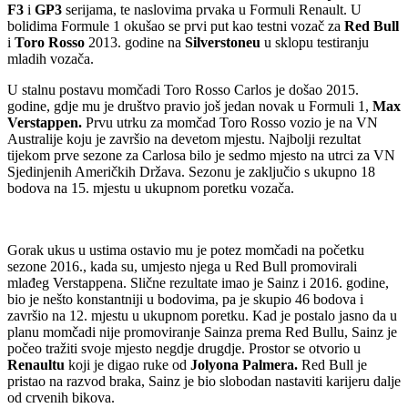
F3
i
GP3
serijama, te naslovima prvaka u Formuli Renault. U
bolidima Formule 1 okušao se prvi put kao testni vozač za
Red Bull
i
Toro Rosso
2013. godine na
Silverstoneu
u sklopu testiranju
mladih vozača.
U stalnu postavu momčadi Toro Rosso Carlos je došao 2015.
godine, gdje mu je društvo pravio još jedan novak u Formuli 1,
Max
Verstappen.
Prvu utrku za momčad Toro Rosso vozio je na VN
Australije koju je završio na devetom mjestu. Najbolji rezultat
tijekom prve sezone za Carlosa bilo je sedmo mjesto na utrci za VN
Sjedinjenih Američkih Država. Sezonu je zaključio s ukupno 18
bodova na 15. mjestu u ukupnom poretku vozača.
Gorak ukus u ustima ostavio mu je potez momčadi na početku
sezone 2016., kada su, umjesto njega u Red Bull promovirali
mlađeg Verstappena. Slične rezultate imao je Sainz i 2016. godine,
bio je nešto konstantniji u bodovima, pa je skupio 46 bodova i
završio na 12. mjestu u ukupnom poretku. Kad je postalo jasno da u
planu momčadi nije promoviranje Sainza prema Red Bullu, Sainz je
počeo tražiti svoje mjesto negdje drugdje. Prostor se otvorio u
Renaultu
koji je digao ruke od
Jolyona Palmera.
Red Bull je
pristao na razvod braka, Sainz je bio slobodan nastaviti karijeru dalje
od crvenih bikova.