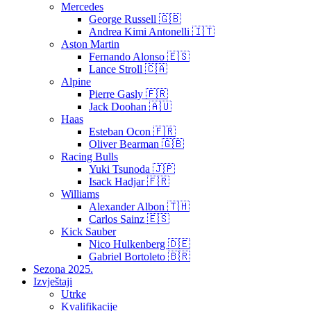
Mercedes
George Russell 🇬🇧
Andrea Kimi Antonelli 🇮🇹
Aston Martin
Fernando Alonso 🇪🇸
Lance Stroll 🇨🇦
Alpine
Pierre Gasly 🇫🇷
Jack Doohan 🇦🇺
Haas
Esteban Ocon 🇫🇷
Oliver Bearman 🇬🇧
Racing Bulls
Yuki Tsunoda 🇯🇵
Isack Hadjar 🇫🇷
Williams
Alexander Albon 🇹🇭
Carlos Sainz 🇪🇸
Kick Sauber
Nico Hulkenberg 🇩🇪
Gabriel Bortoleto 🇧🇷
Sezona 2025.
Izvještaji
Utrke
Kvalifikacije