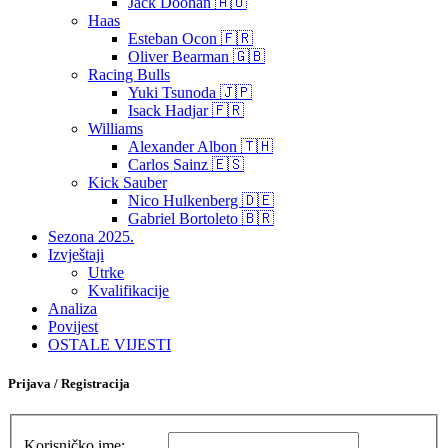
Jack Doohan 🇦🇺
Haas
Esteban Ocon 🇫🇷
Oliver Bearman 🇬🇧
Racing Bulls
Yuki Tsunoda 🇯🇵
Isack Hadjar 🇫🇷
Williams
Alexander Albon 🇹🇭
Carlos Sainz 🇪🇸
Kick Sauber
Nico Hulkenberg 🇩🇪
Gabriel Bortoleto 🇧🇷
Sezona 2025.
Izvještaji
Utrke
Kvalifikacije
Analiza
Povijest
OSTALE VIJESTI
Prijava / Registracija
Korisničko ime: