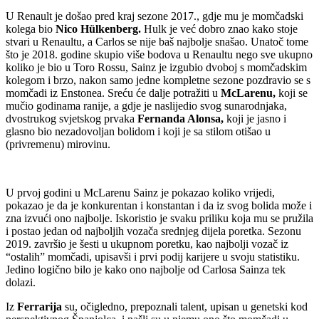
U Renault je došao pred kraj sezone 2017., gdje mu je momčadski
kolega bio
Nico Hülkenberg.
Hulk je već dobro znao kako stoje
stvari u Renaultu, a Carlos se nije baš najbolje snašao. Unatoč tome
što je 2018. godine skupio više bodova u Renaultu nego sve ukupno
koliko je bio u Toro Rossu, Sainz je izgubio dvoboj s momčadskim
kolegom i brzo, nakon samo jedne kompletne sezone pozdravio se s
momčadi iz Enstonea. Sreću će dalje potražiti u
McLarenu,
koji se
mučio godinama ranije, a gdje je naslijedio svog sunarodnjaka,
dvostrukog svjetskog prvaka
Fernanda Alonsa,
koji je jasno i
glasno bio nezadovoljan bolidom i koji je sa stilom otišao u
(privremenu) mirovinu.
U prvoj godini u McLarenu Sainz je pokazao koliko vrijedi,
pokazao je da je konkurentan i konstantan i da iz svog bolida može i
zna izvući ono najbolje. Iskoristio je svaku priliku koja mu se pružila
i postao jedan od najboljih vozača srednjeg dijela poretka. Sezonu
2019. završio je šesti u ukupnom poretku, kao najbolji vozač iz
“ostalih” momčadi, upisavši i prvi podij karijere u svoju statistiku.
Jedino logično bilo je kako ono najbolje od Carlosa Sainza tek
dolazi.
Iz
Ferrarija
su, očigledno, prepoznali talent, upisan u genetski kod