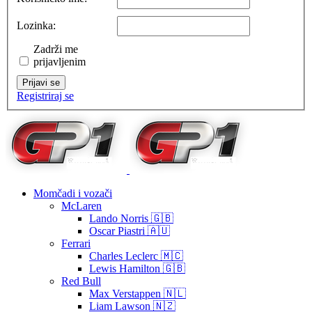
Lozinka:
Zadrži me
prijavljenim
Prijavi se
Registriraj se
Momčadi i vozači
McLaren
Lando Norris 🇬🇧
Oscar Piastri 🇦🇺
Ferrari
Charles Leclerc 🇲🇨
Lewis Hamilton 🇬🇧
Red Bull
Max Verstappen 🇳🇱
Liam Lawson 🇳🇿