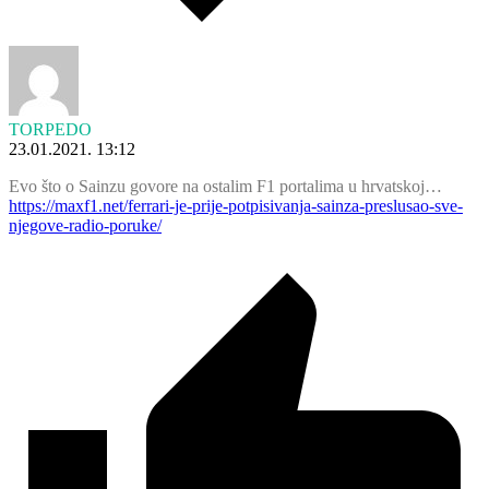
TORPEDO
23.01.2021. 13:12
Evo što o Sainzu govore na ostalim F1 portalima u hrvatskoj…
https://maxf1.net/ferrari-je-prije-potpisivanja-sainza-preslusao-sve-
njegove-radio-poruke/