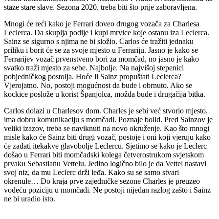
staze stare slave. Sezona 2020. treba biti što prije zaboravljena.
Mnogi će reći kako je Ferrari doveo drugog vozača za Charlesa
Leclerca. Da skuplja podije i kupi mrvice koje ostanu iza Leclerca.
Sainz se sigurno s njima ne bi složio. Carlos će tražiti jednaku
priliku i borit će se za svoje mjesto u Ferrariju. Jasno je kako se
Ferrarijev vozač prvenstveno bori za momčad, no jasno je kako
svatko traži mjesto za sebe. Najbolje. Na najvišoj stepenici
pobjedničkog postolja. Hoće li Sainz propuštati Leclerca?
Vjerojatno. No, postoji mogućnost da bude i obrnuto. Ako se
kockice poslože u korist Španjolca, možda bude i drugačija bitka.
Carlos dolazi u Charlesov dom. Charles je sebi već stvorio mjesto,
ima dobru komunikaciju s momčadi. Poznaje bolid. Pred Sainzov je
veliki izazov, treba se naviknuti na novo okruženje. Kao što mnogi
misle kako će Sainz biti drugi vozač, postoje i oni koji vjeruju kako
će zadati itekakve glavobolje Leclercu. Sjetimo se kako je Leclerc
došao u Ferrari biti momčadski kolega četverostrukom svjetskom
prvaku Sebastianu Vettelu. Jedino logično bilo je da Vettel nastavi
svoj niz, da mu Leclerc drži leđa. Kako su se samo stvari
okrenule… Do kraja prve zajedničke sezone Charles je preuzeo
vodeću poziciju u momčadi. Ne postoji nijedan razlog zašto i Sainz
ne bi uradio isto.