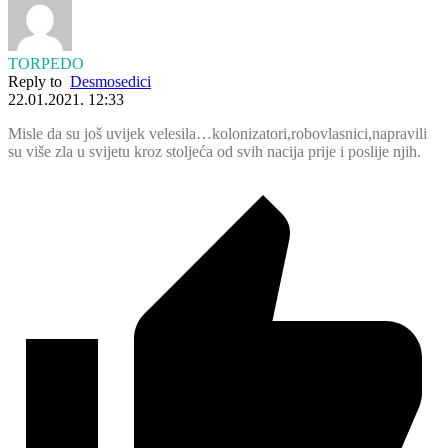
TORPEDO
Reply to
Desmosedici
22.01.2021. 12:33
Misle da su još uvijek velesila…kolonizatori,robovlasnici,napravili
su više zla u svijetu kroz stoljeća od svih nacija prije i poslije njih.