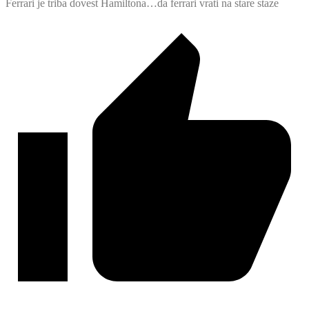
Ferrari je triba dovest Hamiltona…da ferrari vrati na stare staze