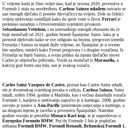
U vrijeme kada je čitav svijet stao, kad je sezona 2020. prvenstva u
Formuli 1 stala na neodređeno,
Carlosu Sainzu mlađem
ostvario se
san mnogih dječaka (i poneke djevojčice) na svijetu. Dok su čelnici
svijeta utrkivanja osmišljali kako da sport vrate u život,
Ferrari
je
prekinuo suradnju s četverostrukim svjetskim prvakom
Sebastianom Vettelom,
i na iznenađenje mnogih obznanio da će
boje momčadi od 2021. godine braniti Španjolac Sainz. Iako je u
javnosti djelovalo kako se sve odigralo na brzinu, pregovori između
Ferrarija i Sainza su trajali duže vrijeme, no Španjolac je u svemu
bio opušten, misleći kako Ferrari pregovara i s drugim vozačima. Iz
Ferrarija su htjeli Sainza, a svoju priliku da ispuni dječačke snove
Carlos je objeručke prihvatio. Voziti za momčad iz
Maranella,
u
kakvoj god formi ona bila, san je svakog vozača.
Carlos Sainz Vazquez de Castro
, poznat kao Carlos Sainz mlađi,
sin je dvostrukog svjetskog prvaka u rallyju,
Carlosa Sainza.
Sainz
mlađi, rođen 1994. godine u Madridu, kao i većina današnjih vozača
Formule 1, karijeru u utrkivanju započeo je u kartingu. 2008. godine
osvojio je naslov u
Asia-Pacific
juniorskom natjecanju u kartingu, a
na drugom mjestu je završio u prvenstvu Španjolske. Naredne
godine osvojio je prestižni
Monaco Kart kup
, te je napredovao u
Europsku Formulu BMW
. Put do Formule 1 bio je popločan
utrkama
Formuli BMW
,
Formuli Renault, Britanskoj Formuli
1
,