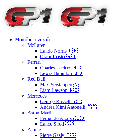
Momčadi i vozači
McLaren
Lando Norris 🇬🇧
Oscar Piastri 🇦🇺
Ferrari
Charles Leclerc 🇲🇨
Lewis Hamilton 🇬🇧
Red Bull
Max Verstappen 🇳🇱
Liam Lawson 🇳🇿
Mercedes
George Russell 🇬🇧
Andrea Kimi Antonelli 🇮🇹
Aston Martin
Fernando Alonso 🇪🇸
Lance Stroll 🇨🇦
Alpine
Pierre Gasly 🇫🇷