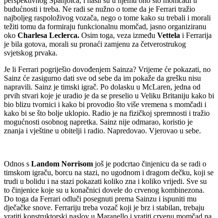
perspektivnog Španjolca, i našli su u njemu ono što momčadi u
budućnosti i treba. Ne radi se nužno o tome da je Ferrari tražio
najboljeg raspoloživog vozača, nego o tome kako su trebali i morali
težiti tomu da formiraju funkcionalnu momčad, jasno organiziranu
oko
Charlesa Leclerca.
Osim toga, veza između
Vettela
i Ferrarija
je bila gotova, morali su pronaći zamjenu za četverostrukog
svjetskog prvaka.
Je li Ferrari pogriješio dovođenjem Sainza? Vrijeme će pokazati, no
Sainz će zasigurno dati sve od sebe da im pokaže da grešku nisu
napravili. Sainz je timski igrač. Po dolasku u McLaren, jedna od
prvih stvari koje je uradio je da se preselio u Veliku Britaniju kako bi
bio blizu tvornici i kako bi provodio što više vremena s momčadi i
kako bi se što bolje uklopio. Radio je na fizičkoj spremnosti i tražio
mogućnosti osobnog napretka. Sainz nije odmarao, koristio je
znanja i vještine u obitelji i radio. Napredovao. Vjerovao u sebe.
Odnos s
Landom Norrisom
još je podcrtao činjenicu da se radi o
timskom igraču, borcu na stazi, no ugodnom i dragom dečku, koji se
trudi u bolidu i na stazi pokazati koliko zna i koliko vrijedi. Sve su
to činjenice koje su u konačnici dovele do crvenog kombinezona.
Do toga da Ferrari odluči posegnuti prema Sainzu i ispuniti mu
dječačke snove. Ferrariju treba vozač koji je brz i stabilan, trebaju
vratiti konstruktorski naslov u Maranello i vratiti crvenu momčad na