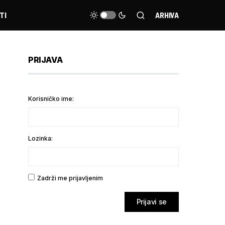
TI
ARHIVA
PRIJAVA
Korisničko ime:
Lozinka:
Zadrži me prijavljenim
Prijavi se