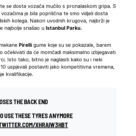
na’ te se dosta vozača mučilo s pronalaskom gripa. S
ozačima je bila poprilična te smo vidjeli dosta
skih kolega. Nakon uvodnih krugova, najbrži je
se najbolje snašao u
Istanbul Parku.
a mekane
Pirelli
gume koje su se pokazale, barem
mo očekivati da će momčadi maksimalno izbjegavati
 Isto tako, bitno je naglasiti kako su i neki
 10 uspjevali postaviti jako kompetitivna vremena,
e kvalifikacije.
OSES THE BACK END
 TO USE THESE TYRES ANYMORE
.TWITTER.COM/XHRAIW3HBT