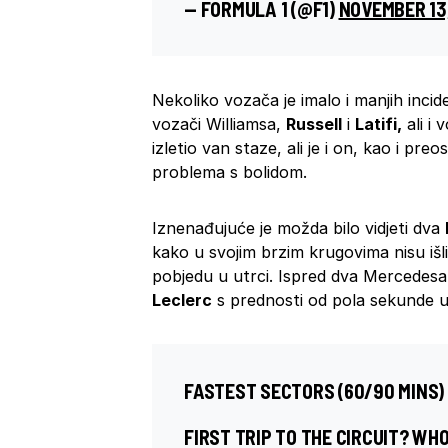
— FORMULA 1 (@F1)
NOVEMBER 13
Nekoliko vozača je imalo i manjih incide
vozači Williamsa,
Russell
i
Latifi,
ali i
izletio van staze, ali je i on, kao i pre
problema s bolidom.
Iznenađujuće je možda bilo vidjeti dva
kako u svojim brzim krugovima nisu išli
pobjedu u utrci. Ispred dva Mercedesa 
Leclerc
s prednosti od pola sekunde 
FASTEST SECTORS (60/90 MINS)
FIRST TRIP TO THE CIRCUIT? W