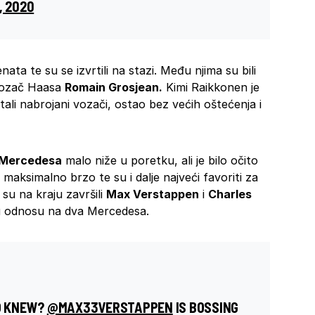
, 2020
nata te su se izvrtili na stazi. Među njima su bili
 vozač Haasa
Romain Grosjean.
Kimi Raikkonen je
ostali nabrojani vozači, ostao bez većih oštećenja i
Mercedesa
malo niže u poretku, ali je bilo očito
 maksimalno brzo te su i dalje najveći favoriti za
su na kraju završili
Max Verstappen
i
Charles
u odnosu na dva Mercedesa.
HO KNEW?
@MAX33VERSTAPPEN
IS BOSSING