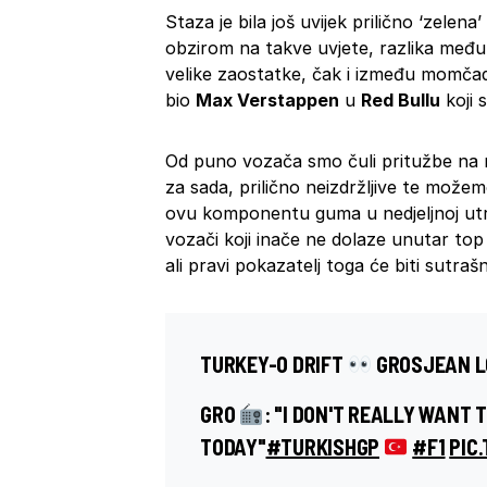
Staza je bila još uvijek prilično ‘zele
obzirom na takve uvjete, razlika među v
velike zaostatke, čak i između momčad
bio
Max Verstappen
u
Red Bullu
koji 
Od puno vozača smo čuli pritužbe n
za sada, prilično neizdržljive te može
ovu komponentu guma u nedjeljnoj utrci.
vozači koji inače ne dolaze unutar top
ali pravi pokazatelj toga će biti sutrašnj
TURKEY-O DRIFT
GROSJEAN L
GRO
: "I DON'T REALLY WANT
TODAY"
#TURKISHGP
#F1
PIC