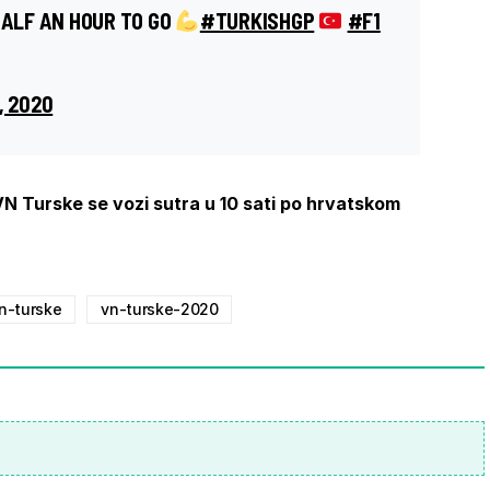
HALF AN HOUR TO GO
#TURKISHGP
#F1
, 2020
 VN Turske se vozi sutra u 10 sati po hrvatskom
n-turske
vn-turske-2020