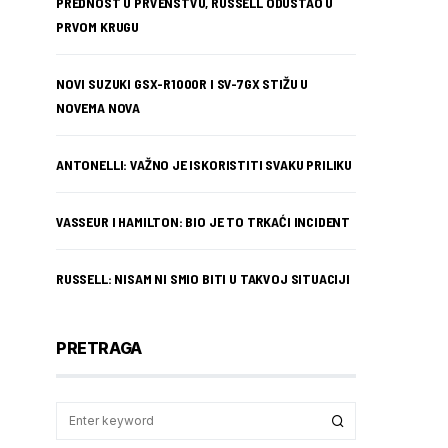
PREDNOST U PRVENSTVU, RUSSELL ODUSTAO U
PRVOM KRUGU
NOVI SUZUKI GSX-R1000R I SV-7GX STIŽU U
NOVEMA NOVA
ANTONELLI: VAŽNO JE ISKORISTITI SVAKU PRILIKU
VASSEUR I HAMILTON: BIO JE TO TRKAĆI INCIDENT
RUSSELL: NISAM NI SMIO BITI U TAKVOJ SITUACIJI
PRETRAGA