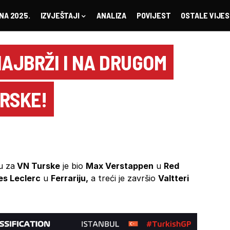
NA 2025.
IZVJEŠTAJI
ANALIZA
POVIJEST
OSTALE VIJES
AJBRŽI I NA DRUGOM
RSKE!
u za
VN Turske
je bio
Max Verstappen
u
Red
es Leclerc
u
Ferrariju,
a treći je završio
Valtteri