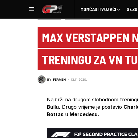
MOMČADI I VOZAČI
SEZO
IZVJEŠTAJI
NOVOSTI F1
MAX VERSTAPPEN N
TRENINGU ZA VN TU
BY
FERMEN
13.11.2020.
Najbrži na drugom slobodnom trening
Bullu.
Drugo vrijeme je postavio
Charl
Bottas
u
Mercedesu.