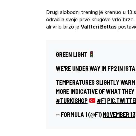
Drugi slobodni trening je krenuo u 13
odradila svoje prve krugove vrlo brzo.
ali vrlo brzo je
Valtteri Bottas
postavio
GREEN LIGHT
WE'RE UNDER WAY IN FP2 IN IST
TEMPERATURES SLIGHTLY WARME
MORE INDICATIVE OF WHAT THEY
#TURKISHGP
#F1
PIC.TWITT
— FORMULA 1 (@F1)
NOVEMBER 13