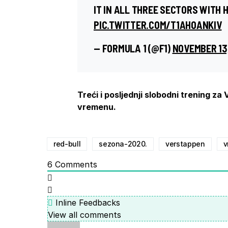
IT IN ALL THREE SECTORS WITH 
PIC.TWITTER.COM/T1AHOANKIV
— FORMULA 1 (@F1)
NOVEMBER 13
Treći i posljednji slobodni trening za
vremenu.
red-bull
sezona-2020.
verstappen
v
6
Comments
Inline Feedbacks
View all comments