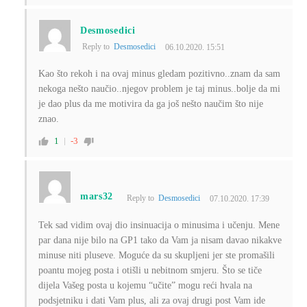
Desmosedici
Reply to
Desmosedici
06.10.2020. 15:51
Kao što rekoh i na ovaj minus gledam pozitivno..znam da sam
nekoga nešto naučio..njegov problem je taj minus..bolje da mi
je dao plus da me motivira da ga još nešto naučim što nije
znao.
1
-3
mars32
Reply to
Desmosedici
07.10.2020. 17:39
Tek sad vidim ovaj dio insinuacija o minusima i učenju. Mene
par dana nije bilo na GP1 tako da Vam ja nisam davao nikakve
minuse niti pluseve. Moguće da su skupljeni jer ste promašili
poantu mojeg posta i otišli u nebitnom smjeru. Što se tiče
dijela Vašeg posta u kojemu “učite” mogu reći hvala na
podsjetniku i dati Vam plus, ali za ovaj drugi post Vam ide