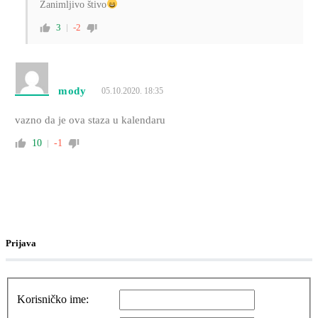
Zanimljivo štivo
3
-2
mody
05.10.2020. 18:35
vazno da je ova staza u kalendaru
10
-1
Prijava
Korisničko ime: