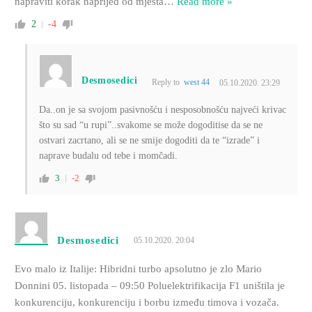
napraviti korak naprijed od mjesta
…
Read more »
2
-4
Desmosedici
Reply to
west 44
05.10.2020. 23:29
Da..on je sa svojom pasivnošću i nesposobnošću najveći krivac
što su sad “u rupi”..svakome se može dogoditise da se ne
ostvari zacrtano, ali se ne smije dogoditi da te “izrade” i
naprave budalu od tebe i momčadi.
3
-2
Desmosedici
05.10.2020. 20:04
Evo malo iz Italije: Hibridni turbo apsolutno je zlo Mario
Donnini 05. listopada – 09:50 Poluelektrifikacija F1 uništila je
konkurenciju, konkurenciju i borbu između timova i vozača.