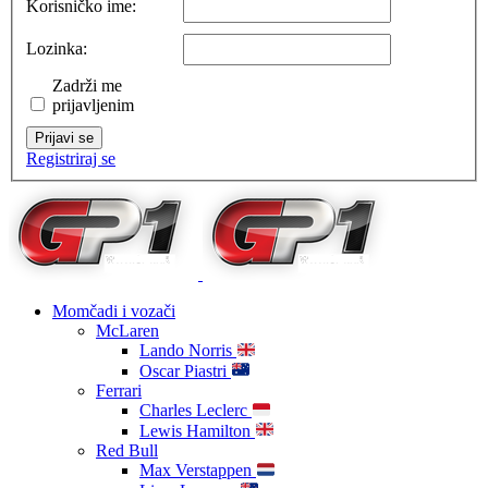
Korisničko ime:
Lozinka:
Zadrži me
prijavljenim
Prijavi se
Registriraj se
Momčadi i vozači
McLaren
Lando Norris
Oscar Piastri
Ferrari
Charles Leclerc
Lewis Hamilton
Red Bull
Max Verstappen