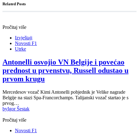
Related Posts
Pročitaj više
Izvještaji
Novosti F1
Utrke
Antonelli osvojio VN Belgije i povećao
prednost u prvenstvu, Russell odustao u
prvom krugu
Mercedesov vozač Kimi Antonelli pobjednik je Velike nagrade
Belgije na stazi Spa-Francorchamps. Talijanski vozač startao je s
prvog…
by
Igor Šestak
Pročitaj više
Novosti F1