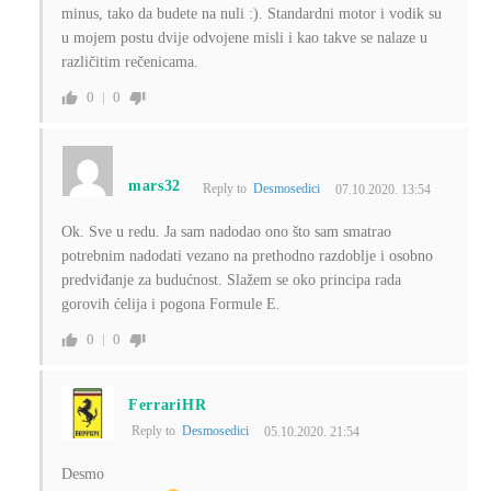
minus, tako da budete na nuli :). Standardni motor i vodik su
u mojem postu dvije odvojene misli i kao takve se nalaze u
različitim rečenicama.
0
0
mars32
Reply to
Desmosedici
07.10.2020. 13:54
Ok. Sve u redu. Ja sam nadodao ono što sam smatrao
potrebnim nadodati vezano na prethodno razdoblje i osobno
predviđanje za budućnost. Slažem se oko principa rada
gorovih ćelija i pogona Formule E.
0
0
FerrariHR
Reply to
Desmosedici
05.10.2020. 21:54
Desmo