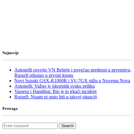
Najnovije
Antonelli osvojio VN Belgije i povećao prednost u prvenstvu,
Russell odustao u prvom krugu
Novi Suzuki GSX-R1000R i SV-7GX stižu u Novema Nova
Antonelli: Važno je iskoristiti svaku priliku
Vasseur i Hamilton: Bio je to trkaći incident
Russell: Nisam ni smio biti u takvoj situaciji
Pretraga
Search