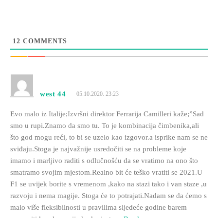
12
COMMENTS
west 44
05.10.2020. 23:23
Evo malo iz Italije;Izvršni direktor Ferrarija Camilleri kaže;”Sad
smo u rupi.Znamo da smo tu. To je kombinacija čimbenika,ali
što god mogu reći, to bi se uzelo kao izgovor.a isprike nam se ne
sviđaju.Stoga je najvažnije usredočiti se na probleme koje
imamo i marljivo raditi s odlučnošću da se vratimo na ono što
smatramo svojim mjestom.Realno bit će teško vratiti se 2021.U
F1 se uvijek borite s vremenom ,kako na stazi tako i van staze ,u
razvoju i nema magije. Stoga će to potrajati.Nadam se da ćemo s
malo više fleksibilnosti u pravilima sljedeće godine barem