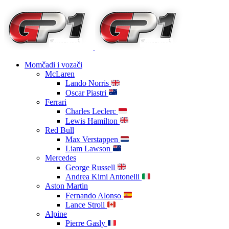
Momčadi i vozači
McLaren
Lando Norris
Oscar Piastri
Ferrari
Charles Leclerc
Lewis Hamilton
Red Bull
Max Verstappen
Liam Lawson
Mercedes
George Russell
Andrea Kimi Antonelli
Aston Martin
Fernando Alonso
Lance Stroll
Alpine
Pierre Gasly