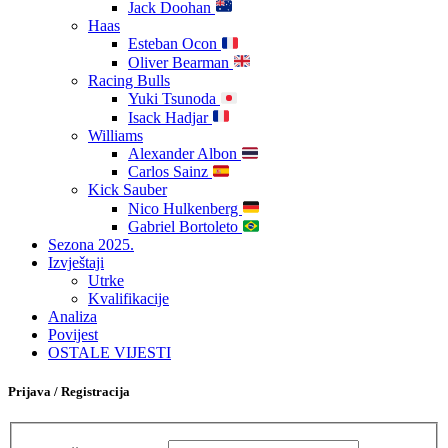
Jack Doohan
Haas
Esteban Ocon
Oliver Bearman
Racing Bulls
Yuki Tsunoda
Isack Hadjar
Williams
Alexander Albon
Carlos Sainz
Kick Sauber
Nico Hulkenberg
Gabriel Bortoleto
Sezona 2025.
Izvještaji
Utrke
Kvalifikacije
Analiza
Povijest
OSTALE VIJESTI
Prijava / Registracija