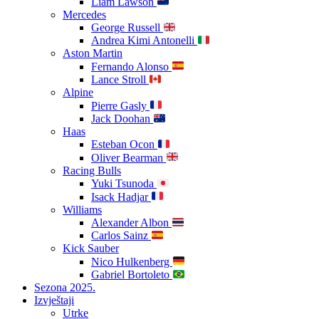
Liam Lawson
Mercedes
George Russell
Andrea Kimi Antonelli
Aston Martin
Fernando Alonso
Lance Stroll
Alpine
Pierre Gasly
Jack Doohan
Haas
Esteban Ocon
Oliver Bearman
Racing Bulls
Yuki Tsunoda
Isack Hadjar
Williams
Alexander Albon
Carlos Sainz
Kick Sauber
Nico Hulkenberg
Gabriel Bortoleto
Sezona 2025.
Izvještaji
Utrke