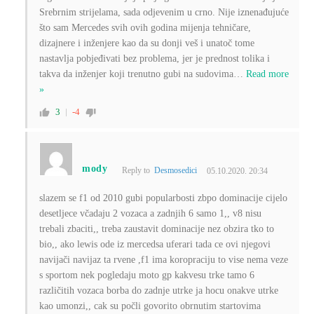
Srebrnim strijelama, sada odjevenim u crno. Nije iznenađujuće
što sam Mercedes svih ovih godina mijenja tehničare,
dizajnere i inženjere kao da su donji veš i unatoč tome
nastavlja pobjeđivati ​​bez problema, jer je prednost tolika i
takva da inženjer koji trenutno gubi na sudovima
…
Read more
»
3
-4
mody
Reply to
Desmosedici
05.10.2020. 20:34
slazem se f1 od 2010 gubi popularbosti zbpo dominacije cijelo
desetljece včadaju 2 vozaca a zadnjih 6 samo 1,, v8 nisu
trebali zbaciti,, treba zaustavit dominacije nez obzira tko to
bio,, ako lewis ode iz mercedsa uferari tada ce ovi njegovi
navijači navijaz ta rvene ,f1 ima koropraciju to vise nema veze
s sportom nek pogledaju moto gp kakvesu trke tamo 6
različitih vozaca borba do zadnje utrke ja hocu onakve utrke
kao umonzi,, cak su počli govorito obrnutim startovima