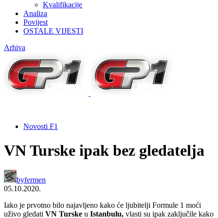
Kvalifikacije
Analiza
Povijest
OSTALE VIJESTI
Arhiva
Novosti F1
VN Turske ipak bez gledatelja
by
fermen
05.10.2020.
Iako je prvotno bilo najavljeno kako će ljubitelji Formule 1 moći
uživo gledati
VN Turske
u
Istanbulu,
vlasti su ipak zaključile kako