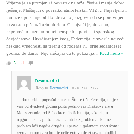
Vrijeme je za promjenu i povratak na teže, čistije i manje dobro
rješenje. Maštajući o povratku atmosferskih V12 … Najavljeno i
buduće opraštanje od Honde samo je izgovor da se ponovi, jer
to za sada pišem. Turbohidrid u F1 najveći je, dosadan,
nepravedan i uznemirujući neuspjeh u povijesti sportskog
čovječanstva. Utvrđivanjem istog, Federacija je stvorila najveći
nesklad vrijednosti na terenu od rođenja F1, prije sedamdeset
godina, do danas. Nije slučajno da to pokazuje
…
Read more »
5
-11
Desmosedici
Reply to
Desmosedici
05.10.2020. 20:22
Turbohibridni pogrešni koncept Što se tiče Ferrarija, on je s
više od dvadeset godina posta podnio i iz Drakeove ere u
Monzezemolo, od Schecktera do Schumija, tako da, u
najgorem slučaju, to može učiniti bez problema. Ne, ne,
problem leži negdje drugdje, upravo u golemom sportskom i
regulativnom daru koji je prije gotovo deset sezona dodijeljen