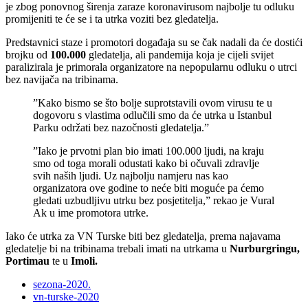
je zbog ponovnog širenja zaraze koronavirusom najbolje tu odluku
promijeniti te će se i ta utrka voziti bez gledatelja.
Predstavnici staze i promotori događaja su se čak nadali da će dostići
brojku od
100.000
gledatelja, ali pandemija koja je cijeli svijet
paralizirala je primorala organizatore na nepopularnu odluku o utrci
bez navijača na tribinama.
”Kako bismo se što bolje suprotstavili ovom virusu te u
dogovoru s vlastima odlučili smo da će utrka u Istanbul
Parku održati bez nazočnosti gledatelja.”
”Iako je prvotni plan bio imati 100.000 ljudi, na kraju
smo od toga morali odustati kako bi očuvali zdravlje
svih naših ljudi. Uz najbolju namjeru nas kao
organizatora ove godine to neće biti moguće pa ćemo
gledati uzbudljivu utrku bez posjetitelja,” rekao je Vural
Ak u ime promotora utrke.
Iako će utrka za VN Turske biti bez gledatelja, prema najavama
gledatelje bi na tribinama trebali imati na utrkama u
Nurburgringu,
Portimau
te u
Imoli.
sezona-2020.
vn-turske-2020