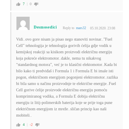
7
0
Desmosedici
Reply to
mars32
05.10.2020. 23:08
Vidi..ovo gore nisam ja pisao nego stanoviti novinar..”Fuel
Cell” tehnologija je tehnologija gorivih ćelija gdje vodik u
kemijskoj reakciji sa kisikom proizvodi električnu energiju
koja pokreće elektromotor..dakle, nema tu nikakvog
“standardnog motora”, već je to klasični elektomotor..Kada bi
bilo kako ti predviđaš i Formula 1 i Formula E bi imale isti
pogon, električnom energijom pogonjeni elektromotor..razlika
bi bila samo u načinu proizvodnje te električne energije..Fuel
Cell gorive ćelije proizvode električnu energiju pomoću
komprimiranog vodika, a Formula E dobija električnu
energiju iz litij-polimerskih baterija koje se prije toga pune
električnom energijom iz mreže..sličan princip kao naši
mobiteli..
4
-2