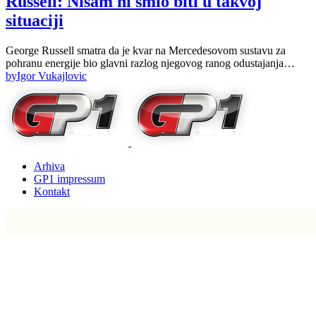
Russell: Nisam ni smio biti u takvoj
situaciji
George Russell smatra da je kvar na Mercedesovom sustavu za
pohranu energije bio glavni razlog njegovog ranog odustajanja…
by
Igor Vukajlovic
Arhiva
GP1 impressum
Kontakt