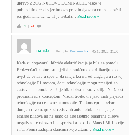
upravo ZBOG NJIHOVE DOMINACIJE tesko je
pobijeditimercedes jer im ovo pravilo dgovara oni ce haračiti
još godinama,,,,,,,,, f1 je trebala
…
Read more »
4
-4
mars32
Reply to
Desmosedici
05.10.2020. 21:06
Kada su dogovarali hibride elektrifikacija je bila na pomolu.
Proizvođači motora su htjeli djelomičnu elektrifikaciju kao
uvjet da ostanu u sportu, da imaju koristi od ulaganja u razvoj
tehnologije F1 motora, da tu tehnologiju mogu prenijeti na
cestovne automobile. To je bila dobra misao vodilja. Na žalost
promašili su s konceptom. Visoki troškovi i jako mali prijenos
tehnologije na cestovne automobile. Taj koncept je trebao
donijeti revoluciju kod cestovnih automobila i smanjenje
emisije plinova ali ne samo da nije ispunio planirane ciljeve
negativno se odrazio i na sportski aspekt Le Mans LMP1 serije
i F1. Prema zadnjim člancima koje čitam
…
Read more »