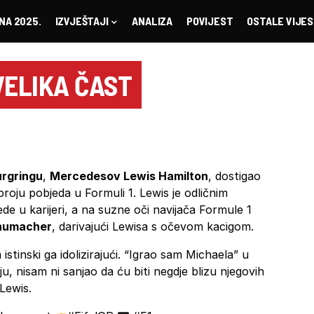
NA 2025.
IZVJEŠTAJI
ANALIZA
POVIJEST
OSTALE VIJES
VELIKA ČAST
rgringu
,
Mercedesov Lewis Hamilton
, dostigao
roju pobjeda u Formuli 1. Lewis je odličnim
e u karijeri, a na suzne oči navijača Formule 1
humacher
, darivajući Lewisa s očevom kacigom.
tinski ga idolizirajući. “Igrao sam Michaela” u
u, nisam ni sanjao da ću biti negdje blizu njegovih
 Lewis.