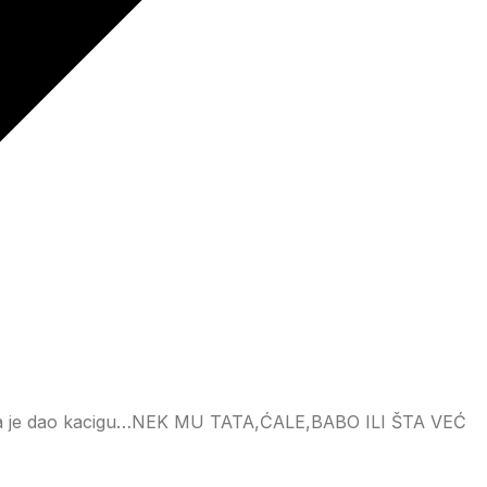
 sta je dao kacigu…NEK MU TATA,ĆALE,BABO ILI ŠTA VEĆ