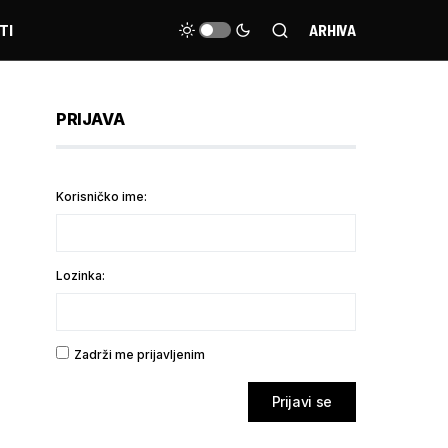
TI
ARHIVA
PRIJAVA
Korisničko ime:
Lozinka:
Zadrži me prijavljenim
Prijavi se