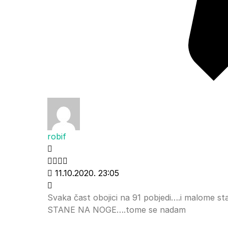
robif
11.10.2020. 23:05
Svaka čast obojici na 91 pobjedi….i malome
STANE NA NOGE….tome se nadam