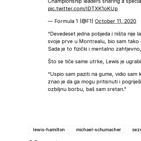
Championship leaders sharing a spec
pic.twitter.com/IDTXK1oKUp
— Formula 1 (@F1)
October 11, 2020
“Devedeset jedna pobjeda i ništa nije l
svoje prve u Montrealu, bio sam tako 
Sada je to fizički i mentalno zahtjevno,
Što se tiče same utrke, Lewis je ugrabio
“Uspio sam paziti na gume, vidio sam
znao je da ga mogu pritisnuti i pogriješ
ozbiljnu borbu, baš sam sretan.”
lewis-hamilton
michael-schumacher
sez