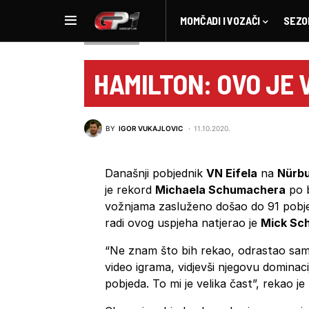
MOMČADI I VOZAČI
SEZO
NOVOSTI F1
HAMILTON: OVO JE 
BY
IGOR VUKAJLOVIC
11.10.2020.
Današnji pobjednik
VN Eifela
na
Nürbu
je rekord
Michaela Schumachera
po b
vožnjama zasluženo došao do 91 pobjed
radi ovog uspjeha natjerao je
Mick Sc
“Ne znam što bih rekao, odrastao sam is
video igrama, vidjevši njegovu dominacij
pobjeda. To mi je velika čast”, rekao je