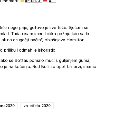
ial moment
#EifelGP
#F1
akše nego prije, gotovo je sve teže. Sjećam se
mlad. Tada nisam imao toliku pažnju kao sada.
 ali na drugačiji način”, objašnjava Hamilton.
 priliku i odmah je iskoristio:
 kako se Bottas pomalo muči s guljenjem guma,
io je na kočenju. Red Bulli su opet bili brzi, imamo
ona2020
vn-eifela-2020