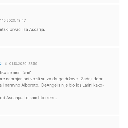
1.10.2020. 18:47
vjetski prvaci iza Ascarija.
ci
01.10.2020. 22:59
iko se meni čini?
re nabrojanioni vozili su za druge države…Zadnji dobri
ella i naravno Alboreto…DeAngelis nije bio loš,Larini kako-
od Ascarija…to sam htio reći…