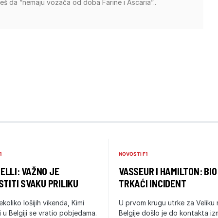
žeš da “nemaju vozača od doba Farine i Ascaria”..
1
NOVOSTI F1
LLI: VAŽNO JE
VASSEUR I HAMILTON: BIO
STITI SVAKU PRILIKU
TRKAĆI INCIDENT
ekoliko lošijih vikenda, Kimi
U prvom krugu utrke za Veliku
i u Belgiji se vratio pobjedama.
Belgije došlo je do kontakta i