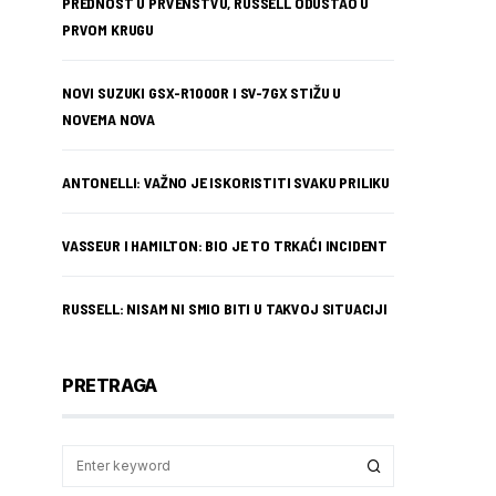
PREDNOST U PRVENSTVU, RUSSELL ODUSTAO U
PRVOM KRUGU
NOVI SUZUKI GSX-R1000R I SV-7GX STIŽU U
NOVEMA NOVA
ANTONELLI: VAŽNO JE ISKORISTITI SVAKU PRILIKU
VASSEUR I HAMILTON: BIO JE TO TRKAĆI INCIDENT
RUSSELL: NISAM NI SMIO BITI U TAKVOJ SITUACIJI
PRETRAGA