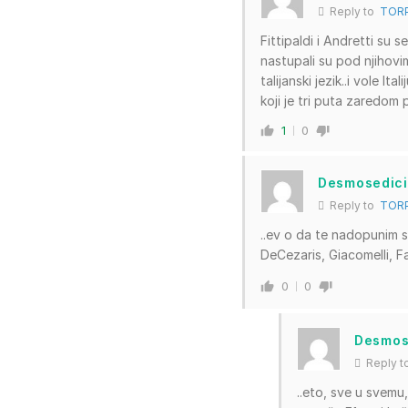
Reply to
TOR
Fittipaldi i Andretti su se
nastupali su pod njihovim
talijanski jezik..i vole It
koji je tri puta zaredom 
1
0
Desmosedici
Reply to
TOR
..ev o da te nadopunim s 
DeCezaris, Giacomelli, Fabi
0
0
Desmos
Reply 
..eto, sve u svemu