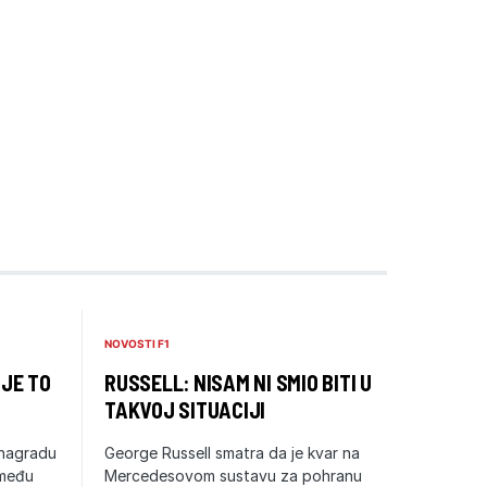
NOVOSTI F1
 JE TO
RUSSELL: NISAM NI SMIO BITI U
TAKVOJ SITUACIJI
 nagradu
George Russell smatra da je kvar na
zmeđu
Mercedesovom sustavu za pohranu