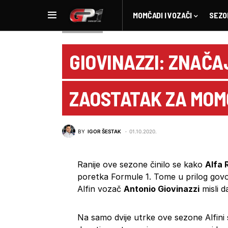
MOMČADI I VOZAČI
SEZO
NOVOSTI F1
GIOVINAZZI: ZNAČA
ZAOSTATAK ZA MOM
BY
IGOR ŠESTAK
01.10.2020.
Ranije ove sezone činilo se kako
Alfa
poretka Formule 1. Tome u prilog govo
Alfin vozač
Antonio Giovinazzi
misli 
Na samo dvije utrke ove sezone Alfini s