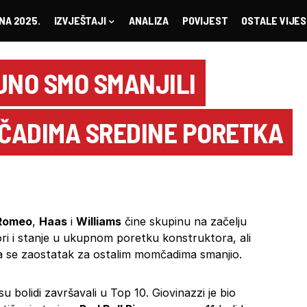
NA 2025.
IZVJEŠTAJI
ANALIZA
POVIJEST
OSTALE VIJES
JNO SMO SMANJILI
ČADIMA SREDINE PORETKA
 Romeo
,
Haas
i
Williams
čine skupinu na začelju
ri i stanje u ukupnom poretku konstruktora, ali
da se zaostatak za ostalim momčadima smanjio.
u bolidi završavali u Top 10. Giovinazzi je bio