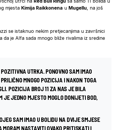
tičnoj utrci na
Red Bull Ringu
sa samo 11 bolida u
tog mjesta
Kimija Raikkonena
u
Mugellu
, na još
azzi se istaknuo nekim pretjecanjima u završnici
a da je Alfa sada mnogo bliže rivalima iz sredine
A POZITIVNA UTRKA. PONOVNO SAM IMAO
 PRILIČNO MNOGO POZICIJA I NAKON TOGA
I. POZICIJA BROJ 11 ZA NAS JE BILA
 JE JEDNO MJESTO MOGLO DONIJETI BOD,
JEG SAM IMAO U BOLIDU NA DVIJE SMJESE
A MORAM NASTAVITI OVAKO PRITISKATI I