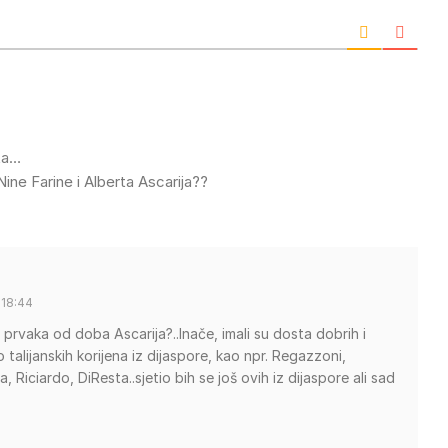
šta…
Nine Farine i Alberta Ascarija??
 18:44
g prvaka od doba Ascarija?..Inače, imali su dosta dobrih i
to talijanskih korijena iz dijaspore, kao npr. Regazzoni,
a, Riciardo, DiResta..sjetio bih se još ovih iz dijaspore ali sad