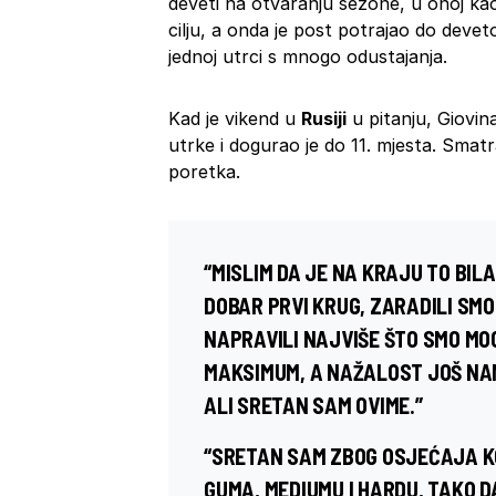
deveti na otvaranju sezone, u onoj kao
cilju, a onda je post potrajao do deve
jednoj utrci s mnogo odustajanja.
Kad je vikend u
Rusiji
u pitanju, Giovin
utrke i dogurao je do 11. mjesta. Smatr
poretka.
“MISLIM DA JE NA KRAJU TO BIL
DOBAR PRVI KRUG, ZARADILI SMO
NAPRAVILI NAJVIŠE ŠTO SMO MOGL
MAKSIMUM, A NAŽALOST JOŠ NAM
ALI SRETAN SAM OVIME.”
“SRETAN SAM ZBOG OSJEĆAJA KO
GUMA, MEDIUMU I HARDU, TAKO D