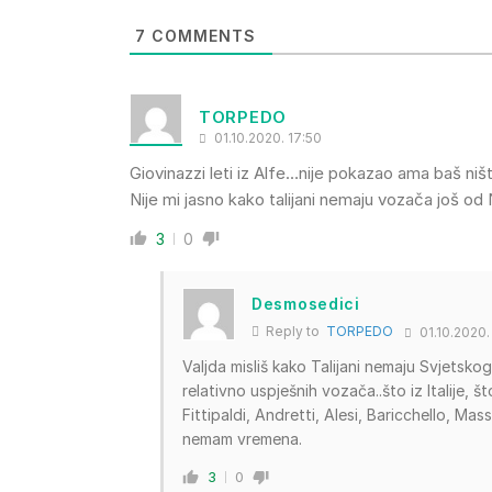
7
COMMENTS
TORPEDO
01.10.2020. 17:50
Giovinazzi leti iz Alfe…nije pokazao ama baš ni
Nije mi jasno kako talijani nemaju vozača još od 
3
0
Desmosedici
Reply to
TORPEDO
01.10.2020.
Valjda misliš kako Talijani nemaju Svjetsko
relativno uspješnih vozača..što iz Italije, š
Fittipaldi, Andretti, Alesi, Baricchello, Mass
nemam vremena.
3
0