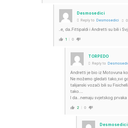
Desmosedici
Reply to
Desmosedici
0
..e, da..Fittipaldi i Andretti su bili i S
1
0
TORPEDO
Reply to
Desmosedi
Andretti je bio iz Motovuna kol
Ne možemo gledati tako,svi go
talijanski vozači bili su Fisich
tako….
I da…nemaju svjetskog prvaka 
2
0
Desmosedici