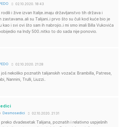
PEDO
02.10.2020. 18:43
 rodili i žive izvan Italije..imaju državljanstvo tih država i
 zastavama..ali su Talijani..i prvo što su čuli kod kuće bio je
aliju kao i svi ovi što sam ih nabrojio..i mi smo imali Billa Vukovića
pobijedio na Indy 500..nitko to do sada nije ponovio.
PEDO
02.10.2020. 21:28
još nekoliko poznatih talijanskih vozača: Brambilla, Patrese,
, Nannini, Trulli, Liuzzi..
edici
to
Desmosedici
02.10.2020. 21:31
, preko dvadesetak Talijana, poznatih i relativno uspješnih