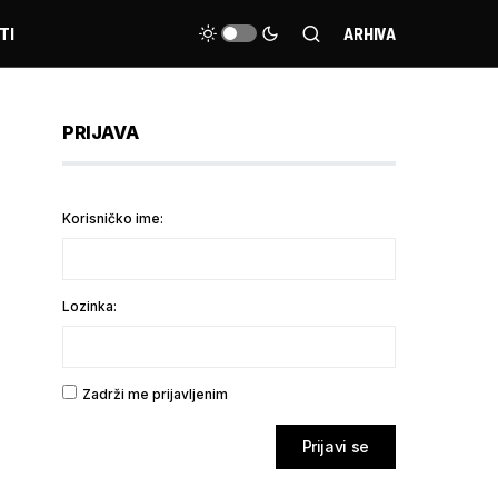
TI
ARHIVA
PRIJAVA
Korisničko ime:
Lozinka:
Zadrži me prijavljenim
Prijavi se