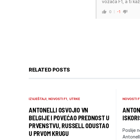
vozača F1, a ti ka
0
-1
RELATED POSTS
IZVJEŠTAJI
NOVOSTI F1
UTRKE
NOVOSTI F
ANTONELLI OSVOJIO VN
ANTONE
BELGIJE I POVEĆAO PREDNOST U
ISKORI
PRVENSTVU, RUSSELL ODUSTAO
Poslije n
U PRVOM KRUGU
Antonell