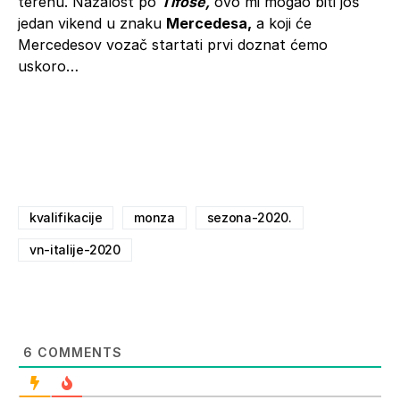
terenu. Nažalost po
Tifose,
ovo mi mogao biti još
jedan vikend u znaku
Mercedesa,
a koji će
Mercedesov vozač startati prvi doznat ćemo
uskoro…
kvalifikacije
monza
sezona-2020.
vn-italije-2020
6
COMMENTS