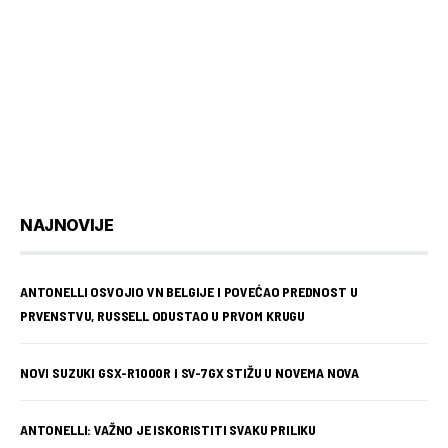
NAJNOVIJE
ANTONELLI OSVOJIO VN BELGIJE I POVEĆAO PREDNOST U
PRVENSTVU, RUSSELL ODUSTAO U PRVOM KRUGU
NOVI SUZUKI GSX-R1000R I SV-7GX STIŽU U NOVEMA NOVA
ANTONELLI: VAŽNO JE ISKORISTITI SVAKU PRILIKU