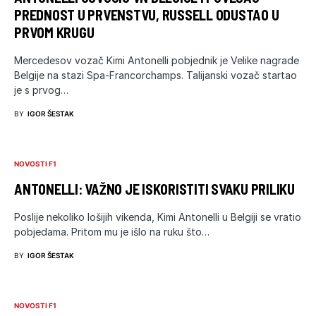
PREDNOST U PRVENSTVU, RUSSELL ODUSTAO U
PRVOM KRUGU
Mercedesov vozač Kimi Antonelli pobjednik je Velike nagrade
Belgije na stazi Spa-Francorchamps. Talijanski vozač startao
je s prvog…
BY
IGOR ŠESTAK
NOVOSTI F1
ANTONELLI: VAŽNO JE ISKORISTITI SVAKU PRILIKU
Poslije nekoliko lošijih vikenda, Kimi Antonelli u Belgiji se vratio
pobjedama. Pritom mu je išlo na ruku što…
BY
IGOR ŠESTAK
NOVOSTI F1