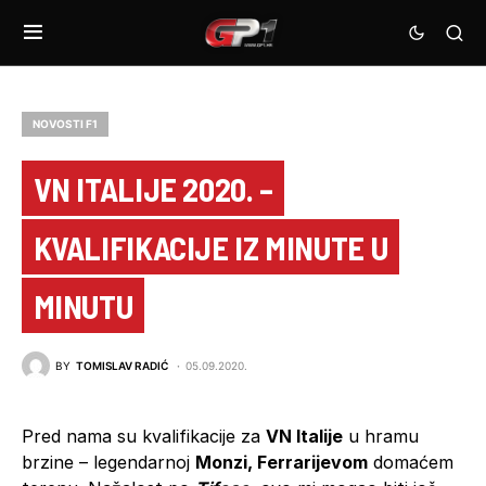
NOVOSTI F1
VN ITALIJE 2020. –
KVALIFIKACIJE IZ MINUTE U
MINUTU
BY
TOMISLAV RADIĆ
05.09.2020.
Pred nama su kvalifikacije za
VN Italije
u hramu
brzine – legendarnoj
Monzi, Ferrarijevom
domaćem