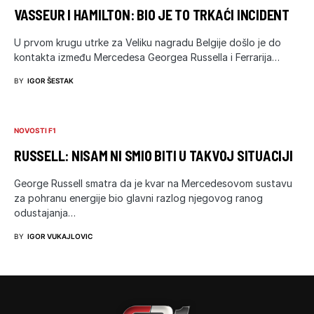
VASSEUR I HAMILTON: BIO JE TO TRKAĆI INCIDENT
U prvom krugu utrke za Veliku nagradu Belgije došlo je do
kontakta između Mercedesa Georgea Russella i Ferrarija…
BY
IGOR ŠESTAK
NOVOSTI F1
RUSSELL: NISAM NI SMIO BITI U TAKVOJ SITUACIJI
George Russell smatra da je kvar na Mercedesovom sustavu
za pohranu energije bio glavni razlog njegovog ranog
odustajanja…
BY
IGOR VUKAJLOVIC