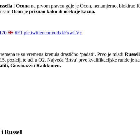
ssella
i
Ocona
na prvom pravcu gdje je Ocon, nenamjerno, blokirao R
i i sam
Ocon
je priznao kako ih očekuje kazna.
170
#F1
pic.twitter.com/udxkFxwLVc
 vremena te su vremena krenula drastično ‘padati’. Prvo je mladi
Russell
 15. poziciji te ući u Q2. Najveća ‘žrtva’ prve kvalifikacijske runde je 
tifi, Giovinazzi
i
Raikkonen.
i Russell