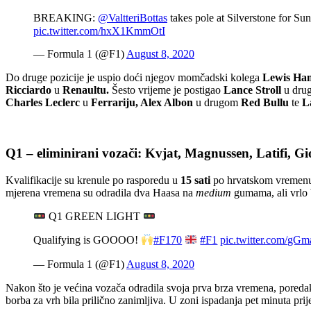
BREAKING:
@ValtteriBottas
takes pole at Silverstone for Su
pic.twitter.com/hxX1KmmOtI
— Formula 1 (@F1)
August 8, 2020
Do druge pozicije je uspio doći njegov momčadski kolega
Lewis Ham
Ricciardo
u
Renaultu.
Šesto vrijeme je postigao
Lance Stroll
u dr
Charles Leclerc
u
Ferrariju, Alex Albon
u drugom
Red Bullu
te
L
Q1 – eliminirani vozači: Kvjat, Magnussen, Latifi, G
Kvalifikacije su krenule po rasporedu u
15 sati
po hrvatskom vremenu, 
mjerena vremena su odradila dva Haasa na
medium
gumama, ali vrlo 
Q1 GREEN LIGHT
Qualifying is GOOOO!
#F170
#F1
pic.twitter.com/g
— Formula 1 (@F1)
August 8, 2020
Nakon što je većina vozača odradila svoja prva brza vremena, poredak n
borba za vrh bila prilično zanimljiva. U zoni ispadanja pet minuta pri