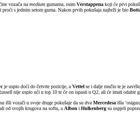
ećine vozača na
medium
gumama, osim
Verstappena
koji će prvi pokuš
ti proći s jednim setom guma. Nakon prvih pokušaja najbrži je bio
Bott
rc
je uspio doći do četvrte pozicije, a
Vettel
se i dalje mučio te je završi
ell nije uspio ući u top 10 te će on ispasti u Q2, ali će imati odabir g
a su išli vozači u svoje druge pokušaje da su dva
Mercedesa
išla ‘osigur
li od svojih krugova na softu, a
Albon
i
Hulkenberg
su uspjeli poprav