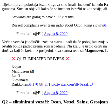
Tijekom prvih pokušaja brzih krugova smo imali ‘incident’ između
Ru
gumama. Suci su objavili kako će se incident istražiti nakon sesije, al
Stewards are going to have a l
k at this…
Russell complains over team radio about Ocon going slowly
#F
— Formula 1 (@F1)
August 8, 2020
Većina vozača je odlučila izaći na stazu u nadi da će poboljšati svoja
ostalih bolida padao prema zoni ispadanja. Na kraju je uspio ostati na
društva koji će kretati iz posljednja dva startna reda su
Magnussen, La
Q1 ELIMINATED DRIVERS
Kvyat
Magnussen
Latifi
Giovinazzi
Raikkonen
#F170
#F1
pic.twitter.com/iIN6aZjHcJ
— Formula 1 (@F1)
August 8, 2020
Q2 – eliminirani vozači: Ocon, Vettel, Sainz, Grosjean 