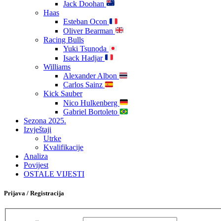
Jack Doohan
Haas
Esteban Ocon
Oliver Bearman
Racing Bulls
Yuki Tsunoda
Isack Hadjar
Williams
Alexander Albon
Carlos Sainz
Kick Sauber
Nico Hulkenberg
Gabriel Bortoleto
Sezona 2025.
Izvještaji
Utrke
Kvalifikacije
Analiza
Povijest
OSTALE VIJESTI
Prijava / Registracija