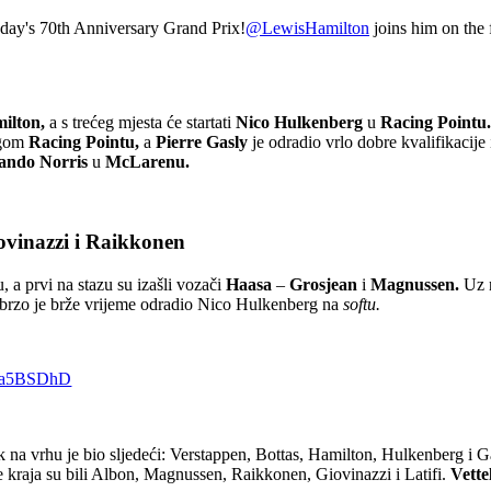
nday's 70th Anniversary Grand Prix!
@LewisHamilton
joins him on the 
ilton,
a s trećeg mjesta će startati
Nico Hulkenberg
u
Racing Pointu
ugom
Racing Pointu,
a
Pierre Gasly
je odradio vrlo dobre kvalifikacije
ando Norris
u
McLarenu.
iovinazzi i Raikkonen
a prvi na stazu su izašli vozači
Haasa
–
Grosjean
i
Magnussen.
Uz 
brzo je brže vrijeme odradio Nico Hulkenberg na
softu.
Gma5BSDhD
a vrhu je bio sljedeći: Verstappen, Bottas, Hamilton, Hulkenberg i Gasl
je kraja su bili Albon, Magnussen, Raikkonen, Giovinazzi i Latifi.
Vette