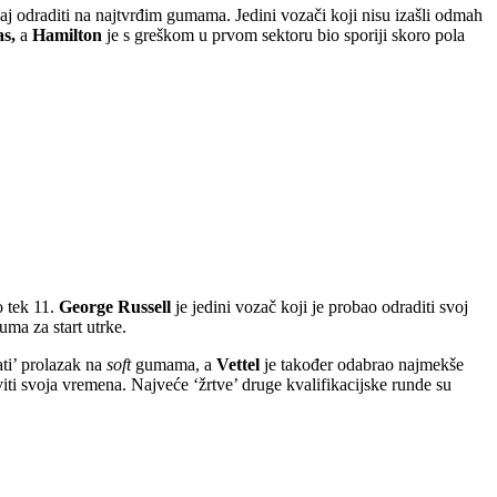
aj odraditi na najtvrđim gumama. Jedini vozači koji nisu izašli odmah
as,
a
Hamilton
je s greškom u prvom sektoru bio sporiji skoro pola
o tek 11.
George Russell
je jedini vozač koji je probao odraditi svoj
uma za start utrke.
ati’ prolazak na
soft
gumama, a
Vettel
je također odabrao najmekše
iti svoja vremena. Najveće ‘žrtve’ druge kvalifikacijske runde su