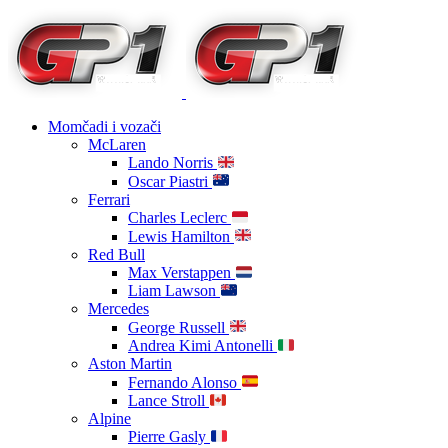
Momčadi i vozači
McLaren
Lando Norris
Oscar Piastri
Ferrari
Charles Leclerc
Lewis Hamilton
Red Bull
Max Verstappen
Liam Lawson
Mercedes
George Russell
Andrea Kimi Antonelli
Aston Martin
Fernando Alonso
Lance Stroll
Alpine
Pierre Gasly