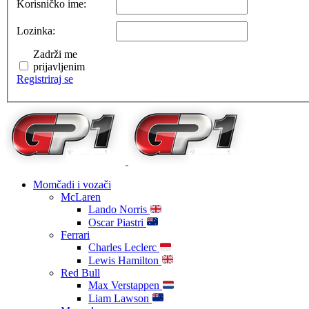
Korisničko ime:
Lozinka:
Zadrži me
prijavljenim
Registriraj se
Momčadi i vozači
McLaren
Lando Norris
Oscar Piastri
Ferrari
Charles Leclerc
Lewis Hamilton
Red Bull
Max Verstappen
Liam Lawson