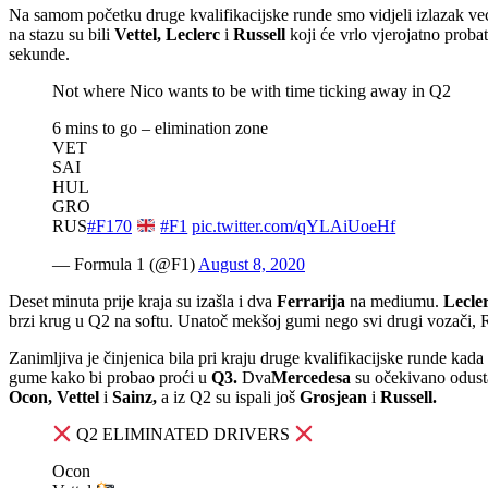
Na samom početku druge kvalifikacijske runde smo vidjeli izlazak v
na stazu su bili
Vettel, Leclerc
i
Russell
koji će vrlo vjerojatno proba
sekunde.
Not where Nico wants to be with time ticking away in Q2
6 mins to go – elimination zone
VET
SAI
HUL
GRO
RUS
#F170
#F1
pic.twitter.com/qYLAiUoeHf
— Formula 1 (@F1)
August 8, 2020
Deset minuta prije kraja su izašla i dva
Ferrarija
na mediumu.
Lecle
brzi krug u Q2 na softu. Unatoč mekšoj gumi nego svi drugi vozači, Russ
Zanimljiva je činjenica bila pri kraju druge kvalifikacijske runde kad
gume kako bi probao proći u
Q3.
Dva
Mercedesa
su očekivano odusta
Ocon, Vettel
i
Sainz,
a iz Q2 su ispali još
Grosjean
i
Russell.
Q2 ELIMINATED DRIVERS
Ocon