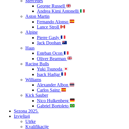
Mercedes
George Russell
Andrea Kimi Antonelli
Aston Martin
Fernando Alonso
Lance Stroll
Alpine
Pierre Gasly
Jack Doohan
Haas
Esteban Ocon
Oliver Bearman
Racing Bulls
Yuki Tsunoda
Isack Hadjar
Williams
Alexander Albon
Carlos Sainz
Kick Sauber
Nico Hulkenberg
Gabriel Bortoleto
Sezona 2025.
Izvještaji
Utrke
Kvalifikacije