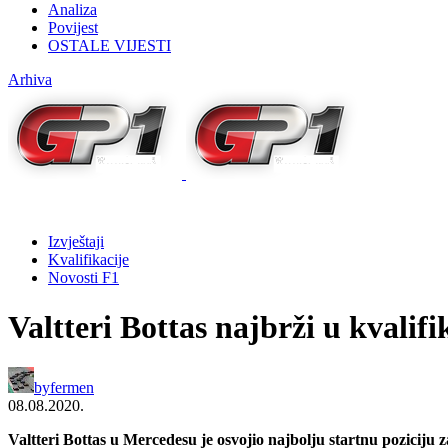
Analiza
Povijest
OSTALE VIJESTI
Arhiva
Izvještaji
Kvalifikacije
Novosti F1
Valtteri Bottas najbrži u kvalif
by
fermen
08.08.2020.
Valtteri Bottas u Mercedesu je osvojio najbolju startnu poziciju