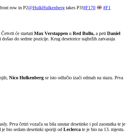
front row in P2
@HulkHulkenberg
takes P3!
#F170
#F1
.
Četvrti će startati
Max Verstappen
u
Red Bullu,
a peti
Daniel
 i došao do sedme pozicije. Krug desetorice najbržih zatvaraju
njih,
Nico Hulkenberg
se isto odlučio izaći odmah na stazu. Prva
y. Prva četiri vozača su bila unutar desetinke i pol zaostatka te je
l
je bio sedam desetinki sporiji od
Leclerca
te je bio na 13. mjestu.