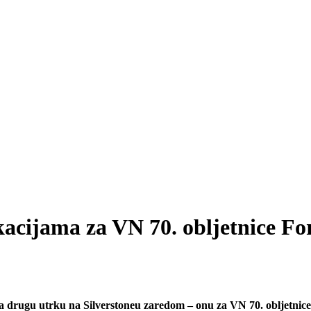
ikacijama za VN 70. obljetnice F
 za drugu utrku na Silverstoneu zaredom – onu za VN 70. obljetnic