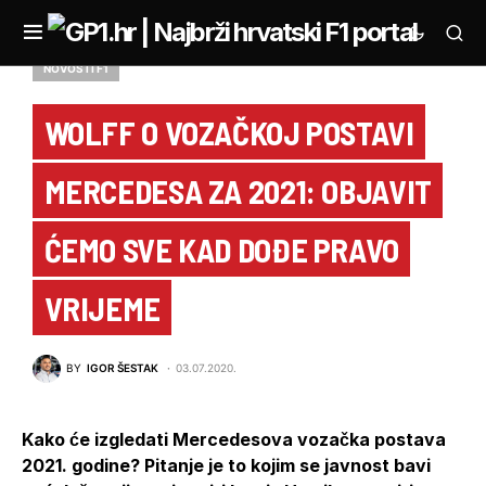
NOVOSTI F1
WOLFF O VOZAČKOJ POSTAVI
MERCEDESA ZA 2021: OBJAVIT
ĆEMO SVE KAD DOĐE PRAVO
VRIJEME
BY
IGOR ŠESTAK
03.07.2020.
Kako će izgledati Mercedesova vozačka postava
2021. godine? Pitanje je to kojim se javnost bavi