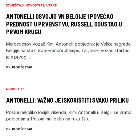
IZVJEŠTAJI
NOVOSTI F1
UTRKE
ANTONELLI OSVOJIO VN BELGIJE I POVEĆAO
PREDNOST U PRVENSTVU, RUSSELL ODUSTAO U
PRVOM KRUGU
Mercedesov vozač Kimi Antonelli pobjednik je Velike nagrade
Belgije na stazi Spa-Francorchamps. Talijanski vozač startao
je s prvog…
BY
IGOR ŠESTAK
NOVOSTI F1
ANTONELLI: VAŽNO JE ISKORISTITI SVAKU PRILIKU
Poslije nekoliko lošijih vikenda, Kimi Antonelli u Belgiji se vratio
pobjedama. Pritom mu je išlo na ruku što…
BY
IGOR ŠESTAK