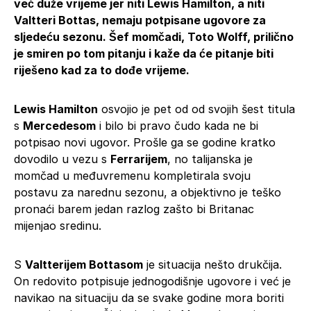
već duže vrijeme jer niti Lewis Hamilton, a niti
Valtteri Bottas, nemaju potpisane ugovore za
sljedeću sezonu. Šef momčadi, Toto Wolff, prilično
je smiren po tom pitanju i kaže da će pitanje biti
riješeno kad za to dođe vrijeme.
Lewis Hamilton
osvojio je pet od od svojih šest titula
s
Mercedesom
i bilo bi pravo čudo kada ne bi
potpisao novi ugovor. Prošle ga se godine kratko
dovodilo u vezu s
Ferrarijem
, no talijanska je
momčad u međuvremenu kompletirala svoju
postavu za narednu sezonu, a objektivno je teško
pronaći barem jedan razlog zašto bi Britanac
mijenjao sredinu.
S
Valtterijem Bottasom
je situacija nešto drukčija.
On redovito potpisuje jednogodišnje ugovore i već je
navikao na situaciju da se svake godine mora boriti