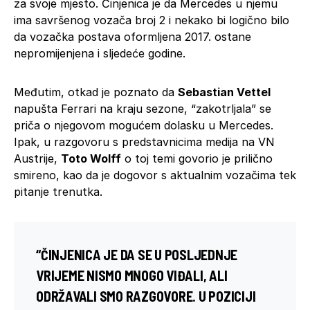
za svoje mjesto. Činjenica je da Mercedes u njemu
ima savršenog vozača broj 2 i nekako bi logično bilo
da vozačka postava oformljena 2017. ostane
nepromijenjena i sljedeće godine.
Međutim, otkad je poznato da
Sebastian Vettel
napušta Ferrari na kraju sezone, “zakotrljala” se
priča o njegovom mogućem dolasku u Mercedes.
Ipak, u razgovoru s predstavnicima medija na VN
Austrije,
Toto Wolff
o toj temi govorio je prilično
smireno, kao da je dogovor s aktualnim vozačima tek
pitanje trenutka.
“ČINJENICA JE DA SE U POSLJEDNJE
VRIJEME NISMO MNOGO VIĐALI, ALI
ODRŽAVALI SMO RAZGOVORE. U POZICIJI