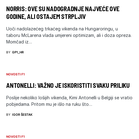
NORRIS: OVE SU NADOGRADNJE NAJVEĆE OVE
GODINE, ALI OSTAJEM STRPLJIV
Uoči nadolazećeg trkaćeg vikenda na Hungaroringu, u
taboru McLarena vlada umjereni optimizam, ali i doza opreza.
Momčad iz…
BY
GP1_HR
NOVOSTI F1
ANTONELLI: VAŽNO JE ISKORISTITI SVAKU PRILIKU
Poslije nekoliko lošijih vikenda, Kimi Antonelli u Belgiji se vratio
pobjedama. Pritom mu je išlo na ruku što…
BY
IGOR ŠESTAK
NOVOSTI F1