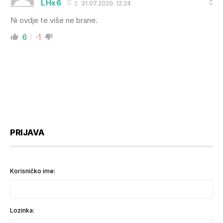
LHx6
31.07.2020. 12:24
Ni ovdje te više ne brane.
6
-1
PRIJAVA
Korisničko ime:
Lozinka: