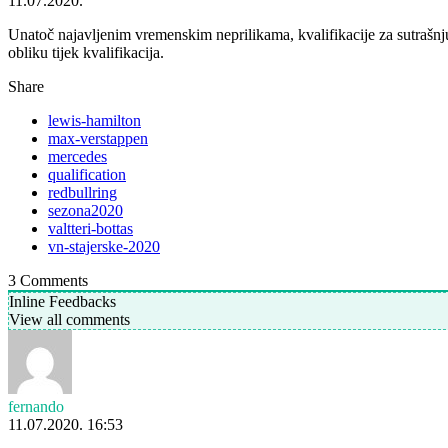
11.07.2020.
Unatoč najavljenim vremenskim neprilikama, kvalifikacije za sutrašn
obliku tijek kvalifikacija.
Share
lewis-hamilton
max-verstappen
mercedes
qualification
redbullring
sezona2020
valtteri-bottas
vn-stajerske-2020
3
Comments
Inline Feedbacks
View all comments
fernando
11.07.2020. 16:53