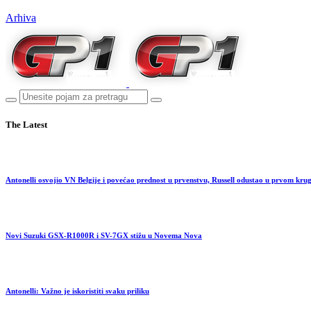
Arhiva
The Latest
Antonelli osvojio VN Belgije i povećao prednost u prvenstvu, Russell odustao u prvom kru
Novi Suzuki GSX-R1000R i SV-7GX stižu u Novema Nova
Antonelli: Važno je iskoristiti svaku priliku