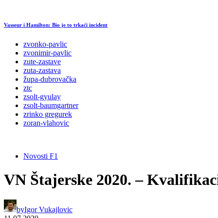
Vasseur i Hamilton: Bio je to trkaći incident
zvonko-pavlic
zvonimir-pavlic
zute-zastave
zuta-zastava
župa-dubrovačka
ztc
zsolt-gyulay
zsolt-baumgartner
zrinko gregurek
zoran-vlahovic
Novosti F1
VN Štajerske 2020. – Kvalifikac
by
Igor Vukajlovic