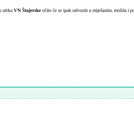
ju utrku
VN Štajerske
očito će se ipak odvoziti u miješanim, možda i p