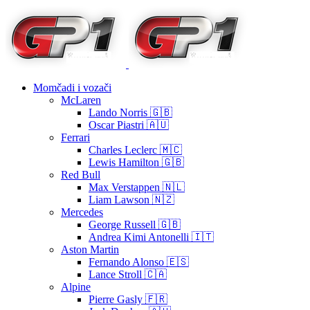
Momčadi i vozači
McLaren
Lando Norris 🇬🇧
Oscar Piastri 🇦🇺
Ferrari
Charles Leclerc 🇲🇨
Lewis Hamilton 🇬🇧
Red Bull
Max Verstappen 🇳🇱
Liam Lawson 🇳🇿
Mercedes
George Russell 🇬🇧
Andrea Kimi Antonelli 🇮🇹
Aston Martin
Fernando Alonso 🇪🇸
Lance Stroll 🇨🇦
Alpine
Pierre Gasly 🇫🇷