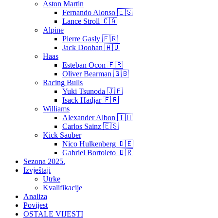
Aston Martin
Fernando Alonso 🇪🇸
Lance Stroll 🇨🇦
Alpine
Pierre Gasly 🇫🇷
Jack Doohan 🇦🇺
Haas
Esteban Ocon 🇫🇷
Oliver Bearman 🇬🇧
Racing Bulls
Yuki Tsunoda 🇯🇵
Isack Hadjar 🇫🇷
Williams
Alexander Albon 🇹🇭
Carlos Sainz 🇪🇸
Kick Sauber
Nico Hulkenberg 🇩🇪
Gabriel Bortoleto 🇧🇷
Sezona 2025.
Izvještaji
Utrke
Kvalifikacije
Analiza
Povijest
OSTALE VIJESTI