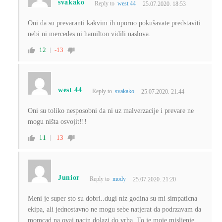
svakako
Reply to
west 44
25.07.2020. 18:53
Oni da su prevaranti kakvim ih uporno pokušavate predstaviti
nebi ni mercedes ni hamilton vidili naslova.
12
-13
west 44
Reply to
svakako
25.07.2020. 21:44
Oni su toliko nesposobni da ni uz malverzacije i prevare ne
mogu ništa osvojit!!!
11
-13
Junior
Reply to
mody
25.07.2020. 21:20
Meni je super sto su dobri..dugi niz godina su mi simpaticna
ekipa, ali jednostavno ne mogu sebe natjerat da podrzavam da
momcad na ovaj nacin dolazi do vrha. To je moje misljenje.