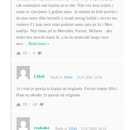
cak razumijem one kojima je to oke. Nije ovo kraj svijeta i
trajat ce vjerojatno 2 godine samo. Ja mislim da krše pravila i
da nisu samo slike koristili u izradi novog bolida i zivcira me
vodstvo F1 koje nece nista poduzet samo zato jer bi i Merc
nadrljo. Nije bitno jel to Mercedes, Ferrari, Mclaren…ako
netko krsi pravila kazni ih, a ne da momcadi imaju vecu
moc
…
Read more »
15
-3
LHx6
Reply to
Junior
25.07.2020. 19:50
1s i vise je sporija ta kopija od originala. Ferrari kopije Alfa i
Haas su također 1s sporije od originala.
15
-10
svakako
Reply to
LHx6
25.07.2020. 20:19