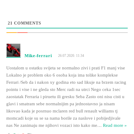
21
COMMENTS
Mike-ferrari
26.07.2020. 11:34
Uostalom u ostatku svijeta se normalno zivi i prati F1 manj vise
Lokalno je problem oko 6 osoba koja ima tolike komplekse
Ferrari /Seb da i nakon xy godina eto sad likuje na brzem racing
pointu i vise i ne gleda sto Merc radi na utrci Nego ceka 1sec
zaostatak Ferraria i piruetu ili gresku Seba Zasto oni nisu cisti u
glavi i smatram sebe normalnijim pa jednostavno ja nisam
likovao kada je posrnuo mclaren red bull renault williams tj
momcadi koje su se sa nama borile za naslove i pobijedjivale
nas Ne zanimaju me njihovi vozaci isto kako me
…
Read more »