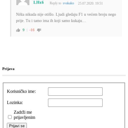
LHx6
Reply to
svakako
25.07.2020. 19:51
Ništa nikuda nije otišlo. Ljudi gledaju F1 u većem broju nego
prije. Tu i tamo ima ih koji samo kukaju…
9
-16
Prijava
Korisničko ime:
Lozinka:
Zadrži me
prijavljenim
Prijavi se