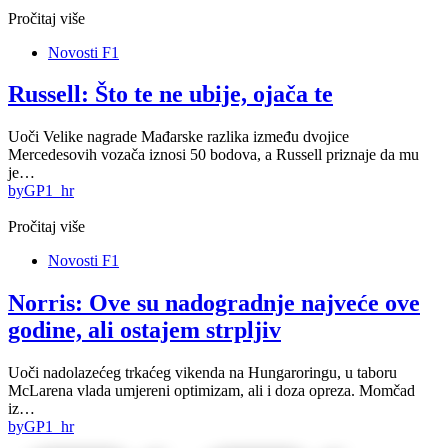
Pročitaj više
Novosti F1
Russell: Što te ne ubije, ojača te
Uoči Velike nagrade Mađarske razlika između dvojice
Mercedesovih vozača iznosi 50 bodova, a Russell priznaje da mu
je…
by
GP1_hr
Pročitaj više
Novosti F1
Norris: Ove su nadogradnje najveće ove
godine, ali ostajem strpljiv
Uoči nadolazećeg trkaćeg vikenda na Hungaroringu, u taboru
McLarena vlada umjereni optimizam, ali i doza opreza. Momčad
iz…
by
GP1_hr