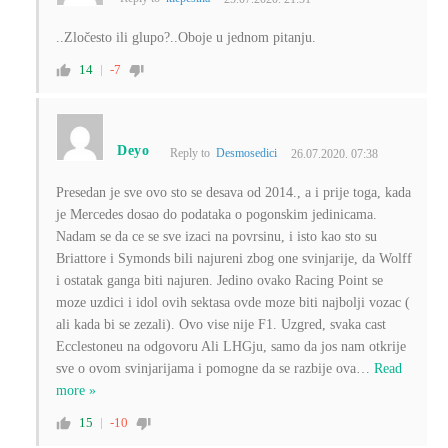
..Zločesto ili glupo?..Oboje u jednom pitanju.
14
-7
Deyo
Reply to
Desmosedici
26.07.2020. 07:38
Presedan je sve ovo sto se desava od 2014., a i prije toga, kada
je Mercedes dosao do podataka o pogonskim jedinicama.
Nadam se da ce se sve izaci na povrsinu, i isto kao sto su
Briattore i Symonds bili najureni zbog one svinjarije, da Wolff
i ostatak ganga biti najuren. Jedino ovako Racing Point se
moze uzdici i idol ovih sektasa ovde moze biti najbolji vozac (
ali kada bi se zezali). Ovo vise nije F1. Uzgred, svaka cast
Ecclestoneu na odgovoru Ali LHGju, samo da jos nam otkrije
sve o ovom svinjarijama i pomogne da se razbije ova
…
Read
more »
15
-10