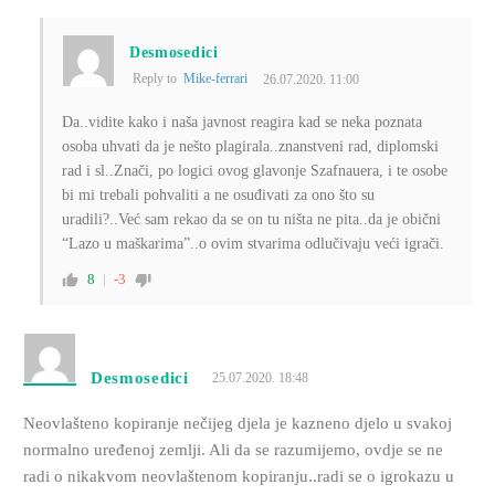
Desmosedici
Reply to
Mike-ferrari
26.07.2020. 11:00
Da..vidite kako i naša javnost reagira kad se neka poznata
osoba uhvati da je nešto plagirala..znanstveni rad, diplomski
rad i sl..Znači, po logici ovog glavonje Szafnauera, i te osobe
bi mi trebali pohvaliti a ne osuđivati za ono što su
uradili?..Već sam rekao da se on tu ništa ne pita..da je obični
“Lazo u maškarima”..o ovim stvarima odlučivaju veći igrači.
8
-3
Desmosedici
25.07.2020. 18:48
Neovlašteno kopiranje nečijeg djela je kazneno djelo u svakoj
normalno uređenoj zemlji. Ali da se razumijemo, ovdje se ne
radi o nikakvom neovlaštenom kopiranju..radi se o igrokazu u