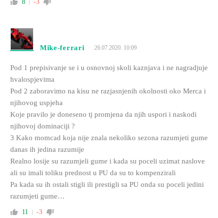
8
-3
Mike-ferrari
26.07.2020. 10:09
Pod 1 prepisivanje se i u osnovnoj skoli kaznjava i ne nagradjuje
hvalospjevima
Pod 2 zaboravimo na kisu ne razjasnjenih okolnosti oko Merca i
njihovog uspjeha
Koje pravilo je doneseno tj promjena da njih uspori i naskodi
njihovoj dominaciji ?
3 Kako momcad koja nije znala nekoliko sezona razumjeti gume
danas ih jedina razumije
Realno losije su razumjeli gume i kada su poceli uzimat naslove
ali su imali toliku prednost u PU da su to kompenzirali
Pa kada su ih ostali stigli ili prestigli sa PU onda su poceli jedini
razumjeti gume…
11
-3