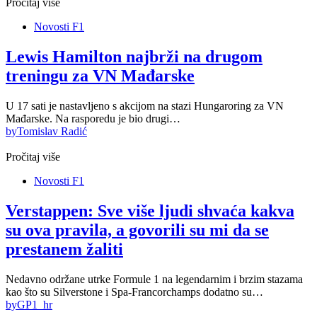
Pročitaj više
Novosti F1
Lewis Hamilton najbrži na drugom
treningu za VN Mađarske
U 17 sati je nastavljeno s akcijom na stazi Hungaroring za VN
Mađarske. Na rasporedu je bio drugi…
by
Tomislav Radić
Pročitaj više
Novosti F1
Verstappen: Sve više ljudi shvaća kakva
su ova pravila, a govorili su mi da se
prestanem žaliti
Nedavno održane utrke Formule 1 na legendarnim i brzim stazama
kao što su Silverstone i Spa-Francorchamps dodatno su…
by
GP1_hr