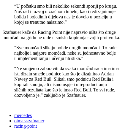
“U početku smo bili nekoliko sekundi sporiji po krugu.
Naš rad i razvoj u zračnom tunelu, kao i redizajniranje
bolida i pojedinih dijelova nas je dovelo u poziciju u
kojoj se trenutno nalazimo.”
Szafnauer kaže da Racing Point nije napravio ništa što druge
momčadi na gridu ne rade u smislu kopiranja svojih protivnika.
“Sve momčadi slikaju bolide drugih momčadi. To rade
najbolje i najgore momčadi, neke su jednostavno bolje
u implementiranju i učenju tih slika.”
“Ne smijemo zaboraviti da svaka momčad sada ima ima
isti dizajn smeđe podnice kao što je dizajnirao Adrian
Newey za Red Bull. Slikali smo podnicu Red Bulla i
kopirali smo ju, ali nismo uspjeli u reproduciranju
sličnih rezultata kao što je imao Red Bull. To svi rade,
dozvoljeno je,” zaključio je Szafnauer.
mercedes
otmar-szafnauer
racing-point