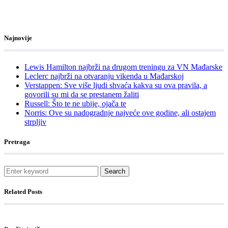
Najnovije
Lewis Hamilton najbrži na drugom treningu za VN Mađarske
Leclerc najbrži na otvaranju vikenda u Mađarskoj
Verstappen: Sve više ljudi shvaća kakva su ova pravila, a
govorili su mi da se prestanem žaliti
Russell: Što te ne ubije, ojača te
Norris: Ove su nadogradnje najveće ove godine, ali ostajem
strpljiv
Pretraga
Search
Related Posts