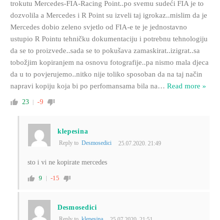
trokutu Mercedes-FIA-Racing Point..po svemu sudeći FIA je to
dozvolila a Mercedes i R Point su izveli taj igrokaz..mislim da je
Mercedes dobio zeleno svjetlo od FIA-e te je jednostavno
ustupio R Pointu tehničku dokumentaciju i potrebnu tehnologiju
da se to proizvede..sada se to pokušava zamaskirat..izigrat..sa
tobožjim kopiranjem na osnovu fotografije..pa nismo mala djeca
da u to povjerujemo..nitko nije toliko sposoban da na taj način
napravi kopiju koja bi po perfomansama bila na
…
Read more »
23
-9
klepesina
Reply to
Desmosedici
25.07.2020. 21:49
sto i vi ne kopirate mercedes
9
-15
Desmosedici
Reply to
klepesina
25.07.2020. 21:51