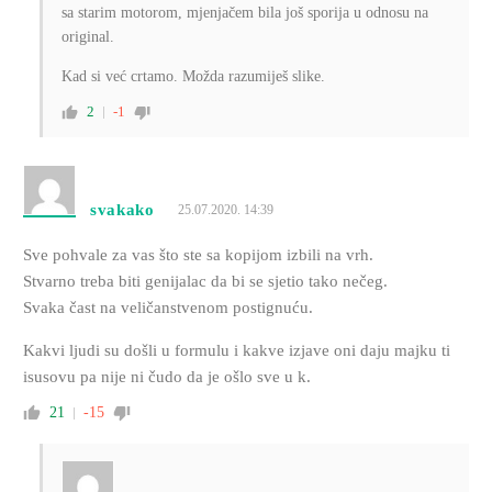
sa starim motorom, mjenjačem bila još sporija u odnosu na
original.
Kad si već crtamo. Možda razumiješ slike.
2
-1
svakako
25.07.2020. 14:39
Sve pohvale za vas što ste sa kopijom izbili na vrh.
Stvarno treba biti genijalac da bi se sjetio tako nečeg.
Svaka čast na veličanstvenom postignuću.
Kakvi ljudi su došli u formulu i kakve izjave oni daju majku ti
isusovu pa nije ni čudo da je ošlo sve u k.
21
-15