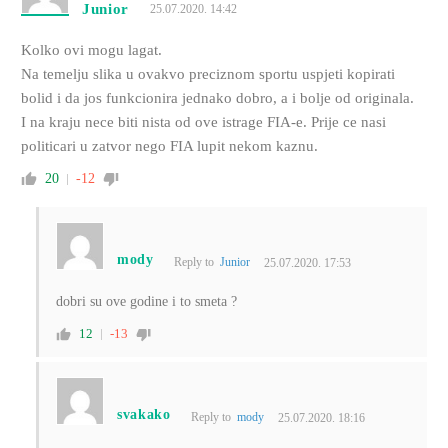
Junior
25.07.2020. 14:42
Kolko ovi mogu lagat.
Na temelju slika u ovakvo preciznom sportu uspjeti kopirati
bolid i da jos funkcionira jednako dobro, a i bolje od originala.
I na kraju nece biti nista od ove istrage FIA-e. Prije ce nasi
politicari u zatvor nego FIA lupit nekom kaznu.
20
-12
mody
Reply to
Junior
25.07.2020. 17:53
dobri su ove godine i to smeta ?
12
-13
svakako
Reply to
mody
25.07.2020. 18:16