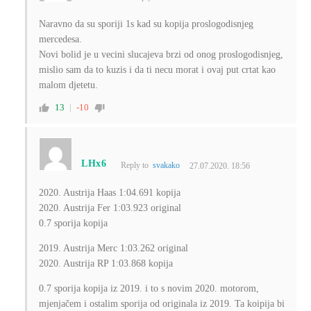
Naravno da su sporiji 1s kad su kopija proslogodisnjeg
mercedesa.
Novi bolid je u vecini slucajeva brzi od onog proslogodisnjeg,
mislio sam da to kuzis i da ti necu morat i ovaj put crtat kao
malom djetetu.
13
-10
LHx6
Reply to
svakako
27.07.2020. 18:56
2020. Austrija Haas 1:04.691 kopija
2020. Austrija Fer 1:03.923 original
0.7 sporija kopija
2019. Austrija Merc 1:03.262 original
2020. Austrija RP 1:03.868 kopija
0.7 sporija kopija iz 2019. i to s novim 2020. motorom,
mjenjačem i ostalim sporija od originala iz 2019. Ta koipija bi