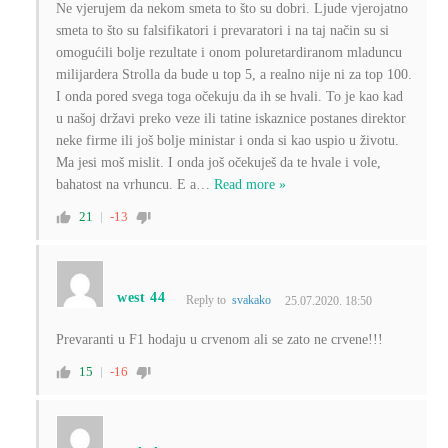
Ne vjerujem da nekom smeta to što su dobri. Ljude vjerojatno
smeta to što su falsifikatori i prevaratori i na taj način su si
omogućili bolje rezultate i onom poluretardiranom mladuncu
milijardera Strolla da bude u top 5, a realno nije ni za top 100.
I onda pored svega toga očekuju da ih se hvali. To je kao kad
u našoj državi preko veze ili tatine iskaznice postanes direktor
neke firme ili još bolje ministar i onda si kao uspio u životu.
Ma jesi moš mislit. I onda još očekuješ da te hvale i vole,
bahatost na vrhuncu. E a
…
Read more »
21
-13
west 44
Reply to
svakako
25.07.2020. 18:50
Prevaranti u F1 hodaju u crvenom ali se zato ne crvene!!!
15
-16