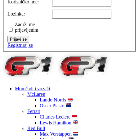
Korisničko ime:
Lozinka:
Zadrži me
prijavljenim
Prijavi se
Registriraj se
Momčadi i vozači
McLaren
Lando Norris
Oscar Piastri
Ferrari
Charles Leclerc
Lewis Hamilton
Red Bull
Max Verstappen