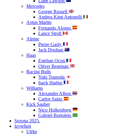
Liam Lawson
Mercedes
George Russell
Andrea Kimi Antonelli
Aston Martin
Fernando Alonso
Lance Stroll
Alpine
Pierre Gasly
Jack Doohan
Haas
Esteban Ocon
Oliver Bearman
Racing Bulls
Yuki Tsunoda
Isack Hadjar
Williams
Alexander Albon
Carlos Sainz
Kick Sauber
Nico Hulkenberg
Gabriel Bortoleto
Sezona 2025.
Izvještaji
Utrke