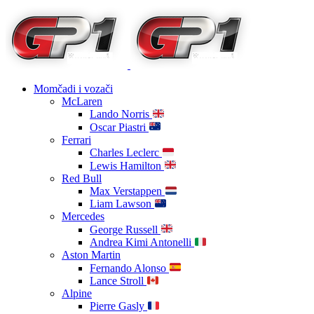
Momčadi i vozači
McLaren
Lando Norris
Oscar Piastri
Ferrari
Charles Leclerc
Lewis Hamilton
Red Bull
Max Verstappen
Liam Lawson
Mercedes
George Russell
Andrea Kimi Antonelli
Aston Martin
Fernando Alonso
Lance Stroll
Alpine
Pierre Gasly