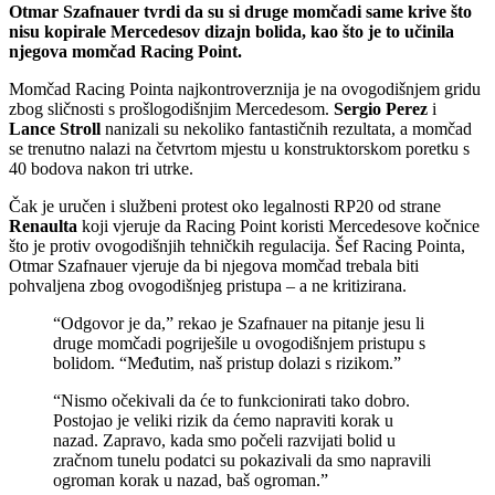
Otmar Szafnauer tvrdi da su si druge momčadi same krive što
nisu kopirale Mercedesov dizajn bolida, kao što je to učinila
njegova momčad Racing Point.
Momčad Racing Pointa najkontroverznija je na ovogodišnjem gridu
zbog sličnosti s prošlogodišnjim Mercedesom.
Sergio Perez
i
Lance Stroll
nanizali su nekoliko fantastičnih rezultata, a momčad
se trenutno nalazi na četvrtom mjestu u konstruktorskom poretku s
40 bodova nakon tri utrke.
Čak je uručen i službeni protest oko legalnosti RP20 od strane
Renaulta
koji vjeruje da Racing Point koristi Mercedesove kočnice
što je protiv ovogodišnjih tehničkih regulacija. Šef Racing Pointa,
Otmar Szafnauer vjeruje da bi njegova momčad trebala biti
pohvaljena zbog ovogodišnjeg pristupa – a ne kritizirana.
“Odgovor je da,” rekao je Szafnauer na pitanje jesu li
druge momčadi pogriješile u ovogodišnjem pristupu s
bolidom. “Međutim, naš pristup dolazi s rizikom.”
“Nismo očekivali da će to funkcionirati tako dobro.
Postojao je veliki rizik da ćemo napraviti korak u
nazad. Zapravo, kada smo počeli razvijati bolid u
zračnom tunelu podatci su pokazivali da smo napravili
ogroman korak u nazad, baš ogroman.”