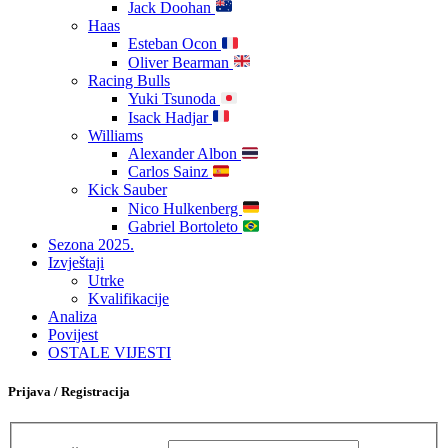
Jack Doohan
Haas
Esteban Ocon
Oliver Bearman
Racing Bulls
Yuki Tsunoda
Isack Hadjar
Williams
Alexander Albon
Carlos Sainz
Kick Sauber
Nico Hulkenberg
Gabriel Bortoleto
Sezona 2025.
Izvještaji
Utrke
Kvalifikacije
Analiza
Povijest
OSTALE VIJESTI
Prijava / Registracija