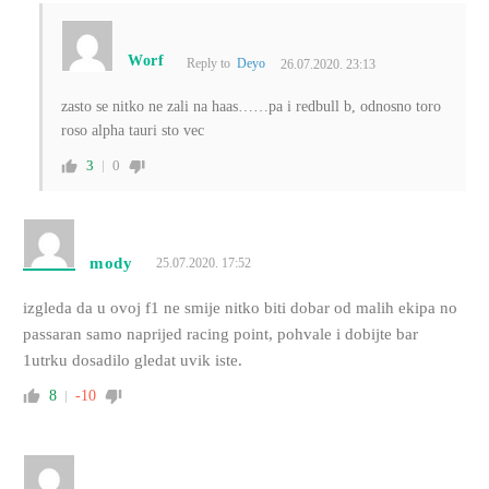
Worf
Reply to
Deyo
26.07.2020. 23:13
zasto se nitko ne zali na haas……pa i redbull b, odnosno toro
roso alpha tauri sto vec
3
0
mody
25.07.2020. 17:52
izgleda da u ovoj f1 ne smije nitko biti dobar od malih ekipa no
passaran samo naprijed racing point, pohvale i dobijte bar
1utrku dosadilo gledat uvik iste.
8
-10