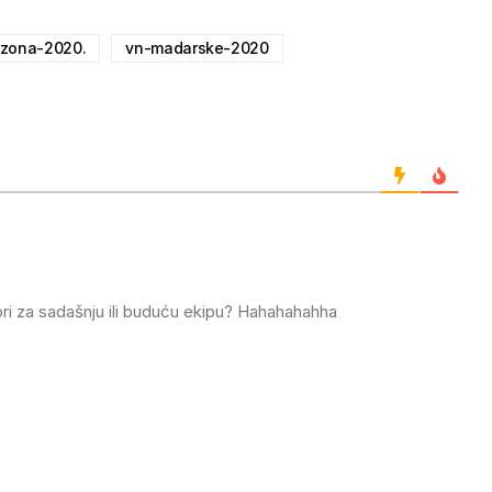
zona-2020.
vn-madarske-2020
ori za sadašnju ili buduću ekipu? Hahahahahha