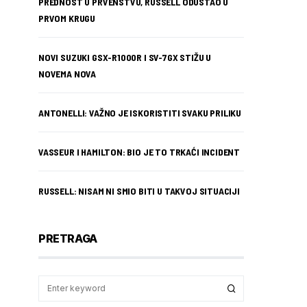
PREDNOST U PRVENSTVU, RUSSELL ODUSTAO U
PRVOM KRUGU
NOVI SUZUKI GSX-R1000R I SV-7GX STIŽU U
NOVEMA NOVA
ANTONELLI: VAŽNO JE ISKORISTITI SVAKU PRILIKU
VASSEUR I HAMILTON: BIO JE TO TRKAĆI INCIDENT
RUSSELL: NISAM NI SMIO BITI U TAKVOJ SITUACIJI
PRETRAGA