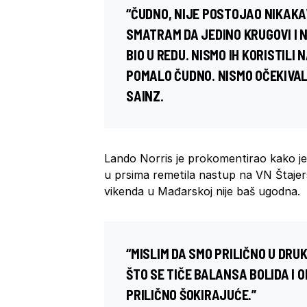
“ČUDNO, NIJE POSTOJAO NIKAKA
SMATRAM DA JEDINO KRUGOVI I N
BIO U REDU. NISMO IH KORISTILI 
POMALO ČUDNO. NISMO OČEKIVALI
SAINZ.
Lando Norris je prokomentirao kako je b
u prsima remetila nastup na VN Štajer
vikenda u Mađarskoj nije baš ugodna.
“MISLIM DA SMO PRILIČNO U DRU
ŠTO SE TIČE BALANSA BOLIDA I
PRILIČNO ŠOKIRAJUĆE.”