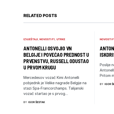
RELATED POSTS
IZVJEŠTAJI
NOVOSTI F1
UTRKE
NOVOSTI F
ANTONELLI OSVOJIO VN
ANTONE
BELGIJE I POVEĆAO PREDNOST U
ISKORI
PRVENSTVU, RUSSELL ODUSTAO
Poslije n
U PRVOM KRUGU
Antonell
Pritom m
Mercedesov vozač Kimi Antonelli
pobjednik je Velike nagrade Belgije na
BY
IGOR Š
stazi Spa-Francorchamps. Talijanski
vozač startao je s prvog…
BY
IGOR ŠESTAK