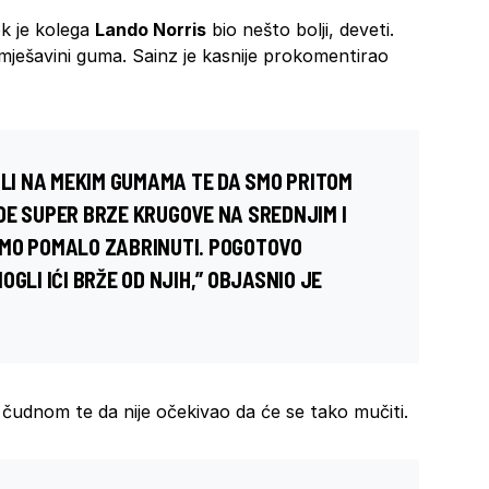
ok je kolega
Lando Norris
bio nešto bolji, deveti.
ješavini guma. Sainz je kasnije prokomentirao
ILI NA MEKIM GUMAMA TE DA SMO PRITOM
DE SUPER BRZE KRUGOVE NA SREDNJIM I
SMO POMALO ZABRINUTI. POGOTOVO
GLI IĆI BRŽE OD NJIH,” OBJASNIO JE
u čudnom te da nije očekivao da će se tako mučiti.