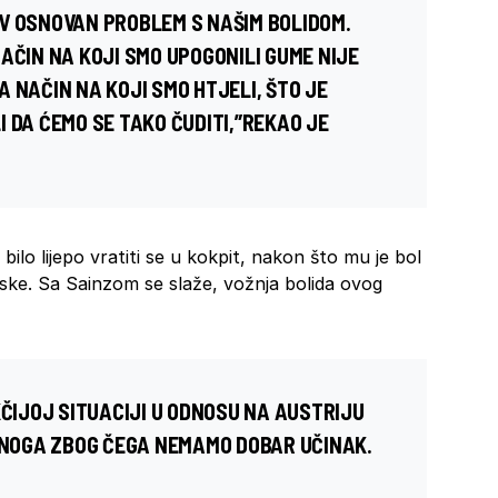
V OSNOVAN PROBLEM S NAŠIM BOLIDOM.
AČIN NA KOJI SMO UPOGONILI GUME NIJE
NA NAČIN NA KOJI SMO HTJELI, ŠTO JE
 DA ĆEMO SE TAKO ČUDITI,”REKAO JE
ilo lijepo vratiti se u kokpit, nakon što mu je bol
ske. Sa Sainzom se slaže, vožnja bolida ovog
KČIJOJ SITUACIJI U ODNOSU NA AUSTRIJU
 ONOGA ZBOG ČEGA NEMAMO DOBAR UČINAK.