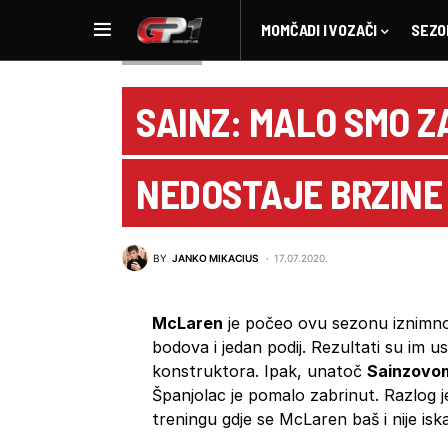
MOMČADI I VOZAČI
SEZO
NOVOSTI F1
SAINZ: MALO SMO Z
NEDOSTAJE BRZINE
BY
JANKO MIKACIUS
17.07.2020.
McLaren
je počeo ovu sezonu iznimno d
bodova i jedan podij. Rezultati su im u
konstruktora. Ipak, unatoč
Sainzovo
Španjolac je pomalo zabrinut. Razlog 
treningu gdje se McLaren baš i nije isk