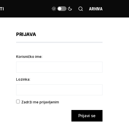
TI
ARHIVA
PRIJAVA
Korisničko ime:
Lozinka:
Zadrži me prijavljenim
Prijavi se