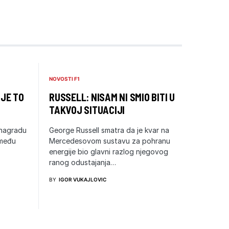
NOVOSTI F1
 JE TO
RUSSELL: NISAM NI SMIO BITI U
TAKVOJ SITUACIJI
 nagradu
George Russell smatra da je kvar na
zmeđu
Mercedesovom sustavu za pohranu
energije bio glavni razlog njegovog
ranog odustajanja…
BY
IGOR VUKAJLOVIC