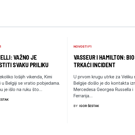
1
NOVOSTI F1
LLI: VAŽNO JE
VASSEUR I HAMILTON: BIO
STITI SVAKU PRILIKU
TRKAĆI INCIDENT
ekoliko lošijih vikenda, Kimi
U prvom krugu utrke za Veliku
i u Belgiji se vratio pobjedama.
Belgije došlo je do kontakta i
u je išlo na ruku što…
Mercedesa Georgea Russella i
Ferrarija…
ESTAK
BY
IGOR ŠESTAK