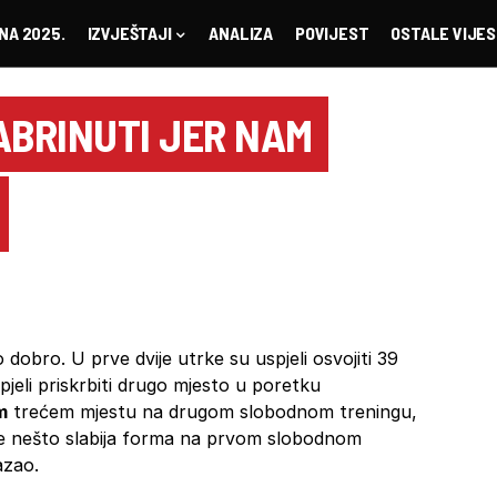
NA 2025.
IZVJEŠTAJI
ANALIZA
POVIJEST
OSTALE VIJES
ABRINUTI JER NAM
obro. U prve dvije utrke su uspjeli osvojiti 39
spjeli priskrbiti drugo mjesto u poretku
m
trećem mjestu na drugom slobodnom treningu,
je nešto slabija forma na prvom slobodnom
azao.