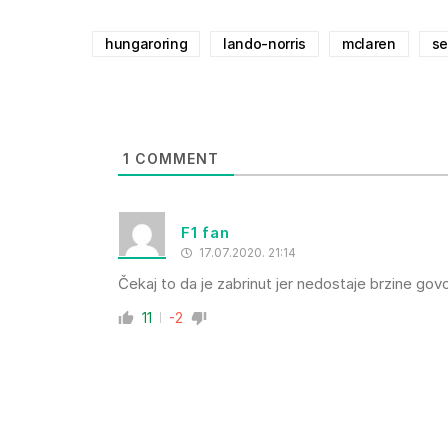
hungaroring
lando-norris
mclaren
se
1
COMMENT
F1 fan
17.07.2020. 21:14
Čekaj to da je zabrinut jer nedostaje brzine gov
11
-2