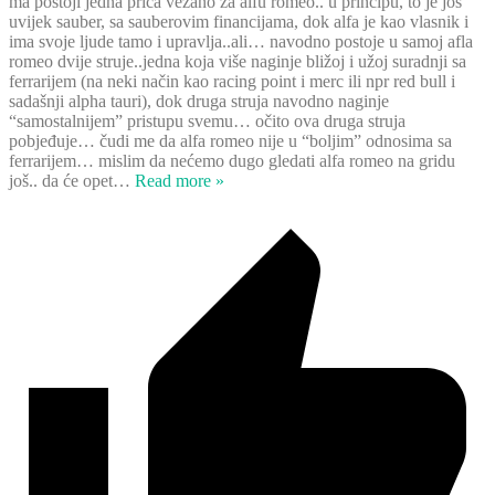
ma postoji jedna priča vezano za alfu romeo.. u principu, to je još
uvijek sauber, sa sauberovim financijama, dok alfa je kao vlasnik i
ima svoje ljude tamo i upravlja..ali… navodno postoje u samoj afla
romeo dvije struje..jedna koja više naginje bližoj i užoj suradnji sa
ferrarijem (na neki način kao racing point i merc ili npr red bull i
sadašnji alpha tauri), dok druga struja navodno naginje
“samostalnijem” pristupu svemu… očito ova druga struja
pobjeđuje… čudi me da alfa romeo nije u “boljim” odnosima sa
ferrarijem… mislim da nećemo dugo gledati alfa romeo na gridu
još.. da će opet
…
Read more »