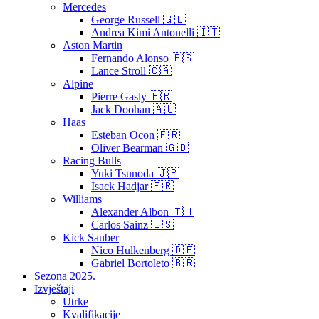
Mercedes
George Russell 🇬🇧
Andrea Kimi Antonelli 🇮🇹
Aston Martin
Fernando Alonso 🇪🇸
Lance Stroll 🇨🇦
Alpine
Pierre Gasly 🇫🇷
Jack Doohan 🇦🇺
Haas
Esteban Ocon 🇫🇷
Oliver Bearman 🇬🇧
Racing Bulls
Yuki Tsunoda 🇯🇵
Isack Hadjar 🇫🇷
Williams
Alexander Albon 🇹🇭
Carlos Sainz 🇪🇸
Kick Sauber
Nico Hulkenberg 🇩🇪
Gabriel Bortoleto 🇧🇷
Sezona 2025.
Izvještaji
Utrke
Kvalifikacije