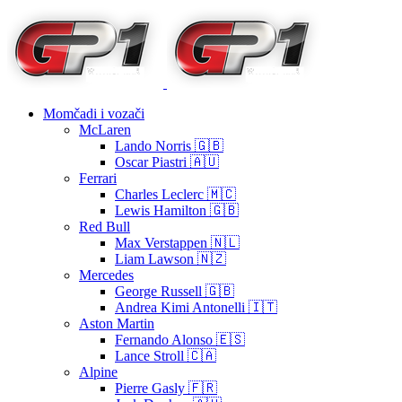
Momčadi i vozači
McLaren
Lando Norris 🇬🇧
Oscar Piastri 🇦🇺
Ferrari
Charles Leclerc 🇲🇨
Lewis Hamilton 🇬🇧
Red Bull
Max Verstappen 🇳🇱
Liam Lawson 🇳🇿
Mercedes
George Russell 🇬🇧
Andrea Kimi Antonelli 🇮🇹
Aston Martin
Fernando Alonso 🇪🇸
Lance Stroll 🇨🇦
Alpine
Pierre Gasly 🇫🇷