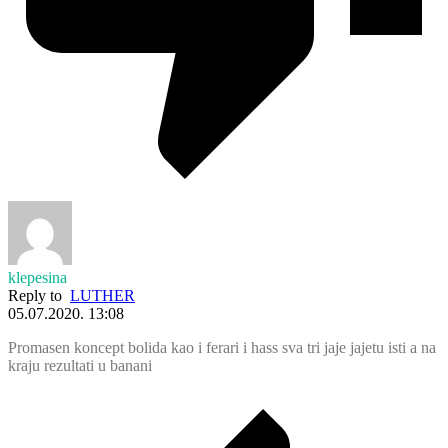
klepesina
Reply to
LUTHER
05.07.2020. 13:08
Promasen koncept bolida kao i ferari i hass sva tri jaje jajetu isti a na
kraju rezultati u banani