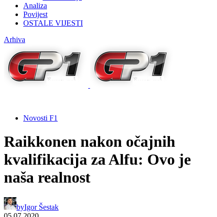
Analiza
Povijest
OSTALE VIJESTI
Arhiva
Novosti F1
Raikkonen nakon očajnih
kvalifikacija za Alfu: Ovo je
naša realnost
by
Igor Šestak
05.07.2020.