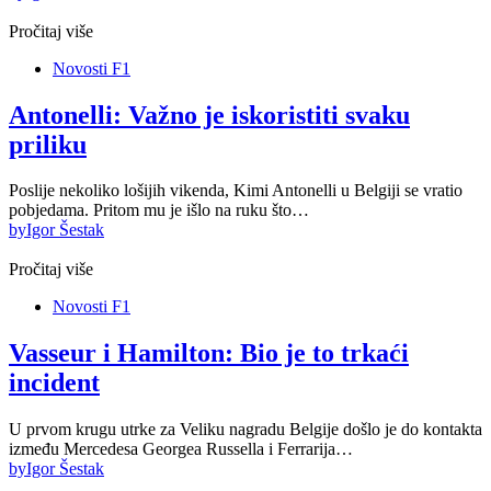
Pročitaj više
Novosti F1
Antonelli: Važno je iskoristiti svaku
priliku
Poslije nekoliko lošijih vikenda, Kimi Antonelli u Belgiji se vratio
pobjedama. Pritom mu je išlo na ruku što…
by
Igor Šestak
Pročitaj više
Novosti F1
Vasseur i Hamilton: Bio je to trkaći
incident
U prvom krugu utrke za Veliku nagradu Belgije došlo je do kontakta
između Mercedesa Georgea Russella i Ferrarija…
by
Igor Šestak