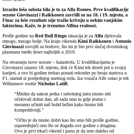
Izrazito loša subota bila je to za Alfa Romeo. Prve kvalifikacije
sezone Giovinazzi i Raikkonen završili su na 18. i 19. mjestu, a
Finac za loše rezultate nije tražio krivnju u nekim vanjskim
faktorima. Kaže, to je trenutno Alfina realnost.
Prošle godine na
Red Bull Ringu
situacija je za
Alfu
djelovala
mnogo, mnogo bolje. Na kraju vikenda
Kimi Raikkonen
i
Antonio
Giovinazzi
osvojili su bodove, što im je bio prvi slučaj dvostrukog
plasmana među deset najboljih u 2019.
Na otvaranju nove sezone – katastrofa. U kvalifikacijama je
Giovinazzi zauzeo 18. mjesto, dok će Kimi tek deseti put u svojoj
karijeri, a ove bi godine trebao postati rekorder po broju startova u
F1, startati iz posljednjeg startnog reda. Iza vozača Alfe ostao je tek
Williamsov
rookie
Nicholas Latifi
.
“Mislim da nakon petka i subotnjeg jutra nismo niti
očekivali dobar dan, ali sada smo tu gdje jesmo i
moramo učiniti naš bolid bržim kako bismo bili
kompetitivniji.”
“Očito je da nismo dobri kao što smo bili prošle godine,
uspoređujući ono što se događa ove godine s drugima.
Ovo je prvi trkaći vikend i jasno je da smo daleko od