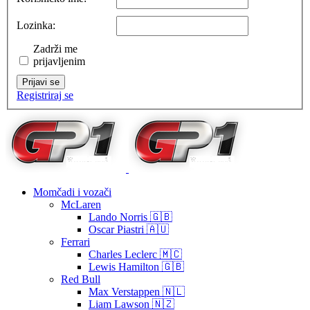
Lozinka:
Zadrži me
prijavljenim
Prijavi se
Registriraj se
Momčadi i vozači
McLaren
Lando Norris 🇬🇧
Oscar Piastri 🇦🇺
Ferrari
Charles Leclerc 🇲🇨
Lewis Hamilton 🇬🇧
Red Bull
Max Verstappen 🇳🇱
Liam Lawson 🇳🇿