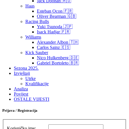
Jack Doohan 🇦🇺
Haas
Esteban Ocon 🇫🇷
Oliver Bearman 🇬🇧
Racing Bulls
Yuki Tsunoda 🇯🇵
Isack Hadjar 🇫🇷
Williams
Alexander Albon 🇹🇭
Carlos Sainz 🇪🇸
Kick Sauber
Nico Hulkenberg 🇩🇪
Gabriel Bortoleto 🇧🇷
Sezona 2025.
Izvještaji
Utrke
Kvalifikacije
Analiza
Povijest
OSTALE VIJESTI
Prijava / Registracija
Korisničko ime: