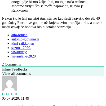
onoga gdje bismo željeli biti, no to je naša realnost.
Moramo vidjeti što se može napraviti”, izjavio je
Raikkonen.
Nakon što je lani na istoj stazi startao kao šesti i završio deveti, 40-
godišnjeg Finca ove godine očekuje sasvim drukčija utrka, a ulazak
među osvajače bodova bio bi totalna senzacija.
alfa-romeo
antonio-giovinazzi
kimi-raikkonen
sezona-2020.
vn-austrije
vn-austrije-2020
2
Comments
Inline Feedbacks
View all comments
LUTHER
05.07.2020. 11:49