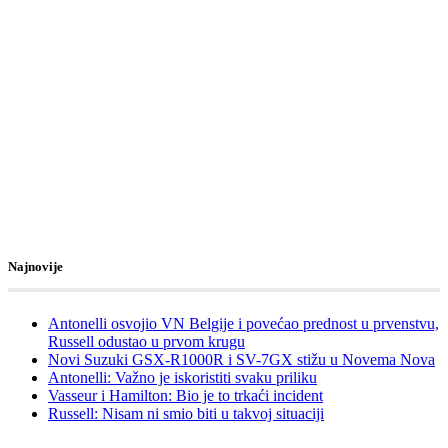
Najnovije
Antonelli osvojio VN Belgije i povećao prednost u prvenstvu,
Russell odustao u prvom krugu
Novi Suzuki GSX-R1000R i SV-7GX stižu u Novema Nova
Antonelli: Važno je iskoristiti svaku priliku
Vasseur i Hamilton: Bio je to trkaći incident
Russell: Nisam ni smio biti u takvoj situaciji