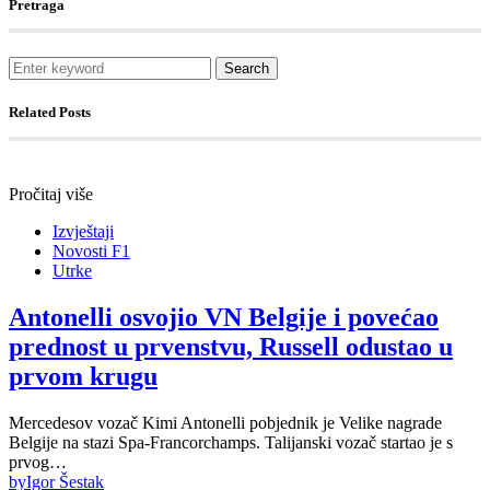
Pretraga
Search
Related Posts
Pročitaj više
Izvještaji
Novosti F1
Utrke
Antonelli osvojio VN Belgije i povećao
prednost u prvenstvu, Russell odustao u
prvom krugu
Mercedesov vozač Kimi Antonelli pobjednik je Velike nagrade
Belgije na stazi Spa-Francorchamps. Talijanski vozač startao je s
prvog…
by
Igor Šestak