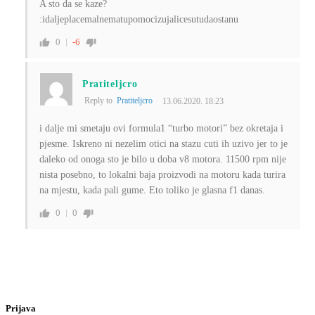
A sto da se kaze?
:idaljeplacemalnematupomocizujalicesutudaostanu
0
-6
Pratiteljcro
Reply to
Pratiteljcro
13.06.2020. 18:23
i dalje mi smetaju ovi formula1 “turbo motori” bez okretaja i
pjesme. Iskreno ni nezelim otici na stazu cuti ih uzivo jer to je
daleko od onoga sto je bilo u doba v8 motora. 11500 rpm nije
nista posebno, to lokalni baja proizvodi na motoru kada turira
na mjestu, kada pali gume. Eto toliko je glasna f1 danas.
0
0
Prijava