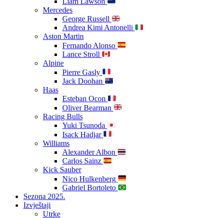
Liam Lawson
Mercedes
George Russell
Andrea Kimi Antonelli
Aston Martin
Fernando Alonso
Lance Stroll
Alpine
Pierre Gasly
Jack Doohan
Haas
Esteban Ocon
Oliver Bearman
Racing Bulls
Yuki Tsunoda
Isack Hadjar
Williams
Alexander Albon
Carlos Sainz
Kick Sauber
Nico Hulkenberg
Gabriel Bortoleto
Sezona 2025.
Izvještaji
Utrke