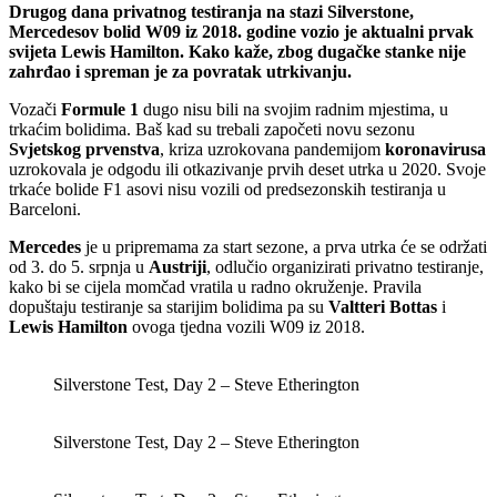
Drugog dana privatnog testiranja na stazi Silverstone,
Mercedesov bolid W09 iz 2018. godine vozio je aktualni prvak
svijeta Lewis Hamilton. Kako kaže, zbog dugačke stanke nije
zahrđao i spreman je za povratak utrkivanju.
Vozači
Formule 1
dugo nisu bili na svojim radnim mjestima, u
trkaćim bolidima. Baš kad su trebali započeti novu sezonu
Svjetskog prvenstva
, kriza uzrokovana pandemijom
koronavirusa
uzrokovala je odgodu ili otkazivanje prvih deset utrka u 2020. Svoje
trkaće bolide F1 asovi nisu vozili od predsezonskih testiranja u
Barceloni.
Mercedes
je u pripremama za start sezone, a prva utrka će se održati
od 3. do 5. srpnja u
Austriji
, odlučio organizirati privatno testiranje,
kako bi se cijela momčad vratila u radno okruženje. Pravila
dopuštaju testiranje sa starijim bolidima pa su
Valtteri Bottas
i
Lewis Hamilton
ovoga tjedna vozili W09 iz 2018.
Silverstone Test, Day 2 – Steve Etherington
Silverstone Test, Day 2 – Steve Etherington