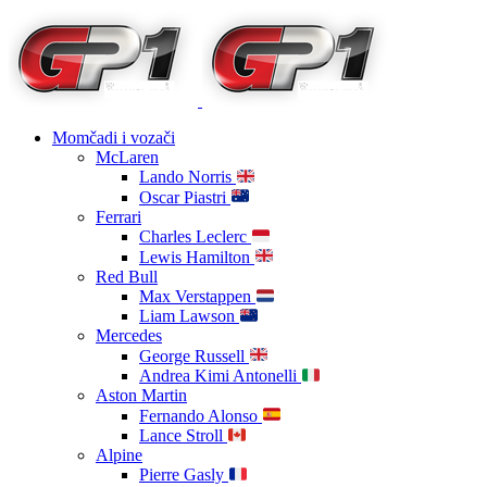
Momčadi i vozači
McLaren
Lando Norris
Oscar Piastri
Ferrari
Charles Leclerc
Lewis Hamilton
Red Bull
Max Verstappen
Liam Lawson
Mercedes
George Russell
Andrea Kimi Antonelli
Aston Martin
Fernando Alonso
Lance Stroll
Alpine
Pierre Gasly