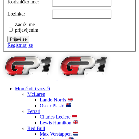
Korisničko ime:
Lozinka:
Zadrži me
prijavljenim
Prijavi se
Registriraj se
Momčadi i vozači
McLaren
Lando Norris
Oscar Piastri
Ferrari
Charles Leclerc
Lewis Hamilton
Red Bull
Max Verstappen