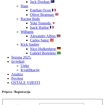
Jack Doohan
Haas
Esteban Ocon
Oliver Bearman
Racing Bulls
Yuki Tsunoda
Isack Hadjar
Williams
Alexander Albon
Carlos Sainz
Kick Sauber
Nico Hulkenberg
Gabriel Bortoleto
Sezona 2025.
Izvještaji
Utrke
Kvalifikacije
Analiza
Povijest
OSTALE VIJESTI
Prijava / Registracija