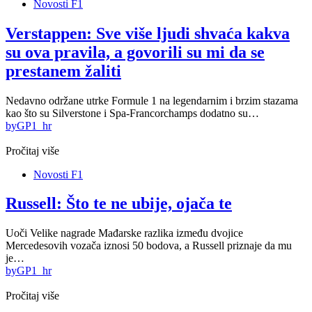
Novosti F1
Verstappen: Sve više ljudi shvaća kakva
su ova pravila, a govorili su mi da se
prestanem žaliti
Nedavno održane utrke Formule 1 na legendarnim i brzim stazama
kao što su Silverstone i Spa-Francorchamps dodatno su…
by
GP1_hr
Pročitaj više
Novosti F1
Russell: Što te ne ubije, ojača te
Uoči Velike nagrade Mađarske razlika između dvojice
Mercedesovih vozača iznosi 50 bodova, a Russell priznaje da mu
je…
by
GP1_hr
Pročitaj više