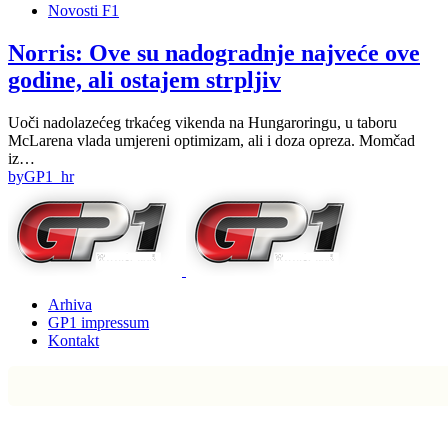
Novosti F1
Norris: Ove su nadogradnje najveće ove
godine, ali ostajem strpljiv
Uoči nadolazećeg trkaćeg vikenda na Hungaroringu, u taboru
McLarena vlada umjereni optimizam, ali i doza opreza. Momčad
iz…
by
GP1_hr
Arhiva
GP1 impressum
Kontakt