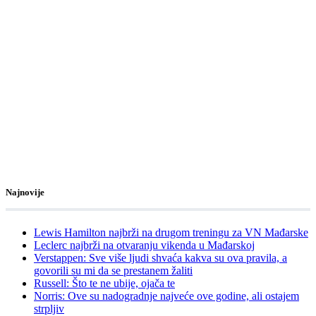
Najnovije
Lewis Hamilton najbrži na drugom treningu za VN Mađarske
Leclerc najbrži na otvaranju vikenda u Mađarskoj
Verstappen: Sve više ljudi shvaća kakva su ova pravila, a
govorili su mi da se prestanem žaliti
Russell: Što te ne ubije, ojača te
Norris: Ove su nadogradnje najveće ove godine, ali ostajem
strpljiv