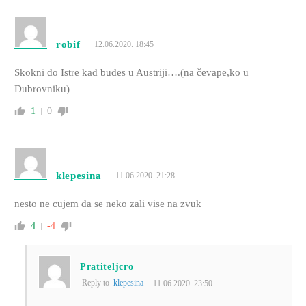
robif
12.06.2020. 18:45
Skokni do Istre kad budes u Austriji….(na čevape,ko u
Dubrovniku)
1
0
klepesina
11.06.2020. 21:28
nesto ne cujem da se neko zali vise na zvuk
4
-4
Pratiteljcro
Reply to
klepesina
11.06.2020. 23:50