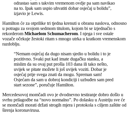
odrastao sam s takvim vremenom ovdje pa sam navikao
na to. Ipak sam uspio uhvatiti dobar osjećaj u bolidu”,
izjavio je Lewis.
Hamilton će za otprilike tri tjedna krenuti u obranu naslova, odnosno
u potragu za svojom sedmom titulom, kojom bi se izjednačio s
rekorderom
Michaelom Schumacherom
. I njega i sve ostale
vozače očekuje žestoki ritam s mnogo utrka u kratkom vremenskom
razdoblju.
“Nemam osjećaj da dugo nisam sjedio u bolidu i to je
pozitivno. Svaki put kad imate dugačku stanku, a
mislim da su ovaj put prošla 103 dana ili tako nešto,
uvijek se pitate možete li još uvijek voziti. Dobar je
osjećaj prije svega znati da mogu. Spreman sam!
Osjećam da sam u dobroj kondiciji i uzbuđen sam pred
start sezone”, poručuje Hamilton.
Mercedesovoj momčadi ovo je dvodnevno testiranje dobro došlo u
svrhu prilagodbe na “novo normalno”. Po dolasku u Austriju sve će
se momčadi morati držati strogih mjera i protokola s ciljem zaštite od
širenja koronavirusa.