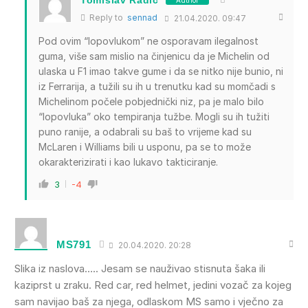
Reply to
sennad
21.04.2020. 09:47
Pod ovim “lopovlukom” ne osporavam ilegalnost
guma, više sam mislio na činjenicu da je Michelin od
ulaska u F1 imao takve gume i da se nitko nije bunio, ni
iz Ferrarija, a tužili su ih u trenutku kad su momčadi s
Michelinom počele pobjednički niz, pa je malo bilo
“lopovluka” oko tempiranja tužbe. Mogli su ih tužiti
puno ranije, a odabrali su baš to vrijeme kad su
McLaren i Williams bili u usponu, pa se to može
okarakterizirati i kao lukavo takticiranje.
3
-4
MS791
20.04.2020. 20:28
Slika iz naslova….. Jesam se nauživao stisnuta šaka ili
kaziprst u zraku. Red car, red helmet, jedini vozač za kojeg
sam navijao baš za njega, odlaskom MS samo i vječno za