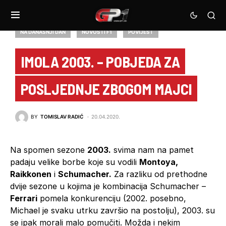
NA DANAŠNJI DAN
NOVOSTI F1
POVIJEST
IMOLA 2003. – POBJEDA ZA
POSLJEDNJE ZBOGOM MAJCI
BY
TOMISLAV RADIĆ
20.04.2020.
Na spomen sezone
2003.
svima nam na pamet
padaju velike borbe koje su vodili
Montoya,
Raikkonen
i
Schumacher.
Za razliku od prethodne
dvije sezone u kojima je kombinacija Schumacher –
Ferrari
pomela konkurenciju (2002. posebno,
Michael je svaku utrku završio na postolju), 2003. su
se ipak morali malo pomučiti. Možda i nekim