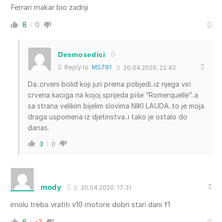
Ferrari makar bio zadnji
8
0
Desmosedici
Reply to
MS791
20.04.2020. 22:40
Da..crveni bolid koji juri prema pobjedi..iz njega viri
crvena kaciga na kojoj sprijeda piše “Romerquelle”..a
sa strana velikim bijelim slovima NIKI LAUDA..to je moja
draga uspomena iz djetinstva..i tako je ostalo do
danas.
3
0
mody
20.04.2020. 17:31
imolu treba vratiti v10 motore dobri stari dani f1
6
-3