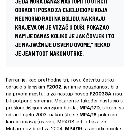
JE DA MORA DANAS NASTUPITI U UTRCI I
ODRADITI POSAO ZA CIJELU EKIPU KOJA
NEUMORNO RADI NA BOLIDU, NA KRAJU
KRAJEVA ON JE VOZAČ U DUŠI. POKAZAO
NAM JE DANAS KOLIKO JE JAK ČOVJEK I TO
JE NAJVAŽNIJE U SVEMU OVOME,” REKAO
JE JEAN TODT NAKON UTRKE.
Ferrari je, kao prethodne tri, i ovu četvrtu utrku
odradio s lanjskim
F2002,
jer im je pouzdanost bila
na prvom mjestu, a za nastup novog
F2003GA
nisu
bili potpuno spremni. McLaren je također nastupio s
prošlogodišnjom verzijom bolida,
MP4/17D,
s kojim su
odradili cijelu 2003. nakon što se
MP4/18
pokazao
kao promašaj (ustvari, MP4/18 je bio baza za
McLarenov bolid za 2004,
MP4/19,
a aerodinamičke