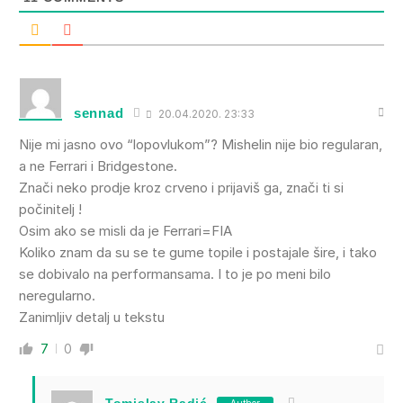
sennad
20.04.2020. 23:33
Nije mi jasno ovo “lopovlukom”? Mishelin nije bio regularan,
a ne Ferrari i Bridgestone.
Znači neko prodje kroz crveno i prijaviš ga, znači ti si
počinitelj !
Osim ako se misli da je Ferrari=FIA
Koliko znam da su se te gume topile i postajale šire, i tako
se dobivalo na performansama. I to je po meni bilo
neregularno.
Zanimljiv detalj u tekstu
7
0
Tomislav Radić
Author