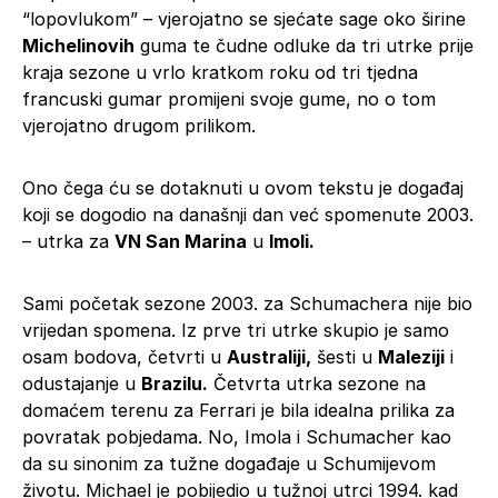
“lopovlukom” – vjerojatno se sjećate sage oko širine
Michelinovih
guma te čudne odluke da tri utrke prije
kraja sezone u vrlo kratkom roku od tri tjedna
francuski gumar promijeni svoje gume, no o tom
vjerojatno drugom prilikom.
Ono čega ću se dotaknuti u ovom tekstu je događaj
koji se dogodio na današnji dan već spomenute 2003.
– utrka za
VN San Marina
u
Imoli.
Sami početak sezone 2003. za Schumachera nije bio
vrijedan spomena. Iz prve tri utrke skupio je samo
osam bodova, četvrti u
Australiji,
šesti u
Maleziji
i
odustajanje u
Brazilu.
Četvrta utrka sezone na
domaćem terenu za Ferrari je bila idealna prilika za
povratak pobjedama. No, Imola i Schumacher kao
da su sinonim za tužne događaje u Schumijevom
životu. Michael je pobijedio u tužnoj utrci 1994. kad