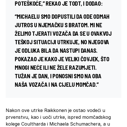
POTEŠKOĆE,” REKAO JE TODT, I DODAO:
“MICHAELU SMO DOPUSTILI DA ODE ODMAH
JUTROS U NJEMAČKU S BRATOM. MI NE
ŽELIMO TJERATI VOZAČA DA SE U OVAKVOJ
TEŠKOJ SITUACIJI UTRKUJE, NO NJEGOVA
JE ODLUKA BILA DA NASTUPI DANAS.
POKAZAO JE KAKO JE VELIKI ČOVJEK, ŠTO
MNOGI NEĆE ILI NE ŽELE RAZUMJETI.
TUŽAN JE DAN, I PONOSNI SMO NA OBA
NAŠA VOZAČA I NA CIJELU MOMČAD.”
Nakon ove utrke Raikkonen je ostao vodeći u
prvenstvu, kao i uoči utrke, ispred momčadskog
kolege Coultharda i Michaela Schumachera, a u