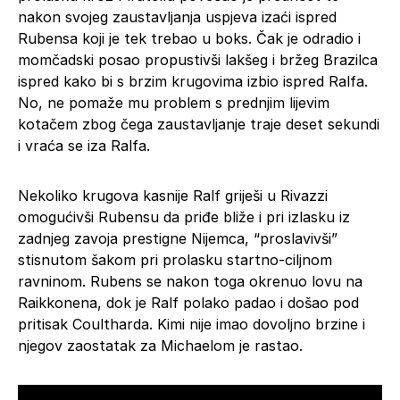
nakon svojeg zaustavljanja uspjeva izaći ispred
Rubensa koji je tek trebao u boks. Čak je odradio i
momčadski posao propustivši lakšeg i bržeg Brazilca
ispred kako bi s brzim krugovima izbio ispred Ralfa.
No, ne pomaže mu problem s prednjim lijevim
kotačem zbog čega zaustavljanje traje deset sekundi
i vraća se iza Ralfa.
Nekoliko krugova kasnije Ralf griješi u Rivazzi
omogućivši Rubensu da priđe bliže i pri izlasku iz
zadnjeg zavoja prestigne Nijemca, “proslavivši”
stisnutom šakom pri prolasku startno-ciljnom
ravninom. Rubens se nakon toga okrenuo lovu na
Raikkonena, dok je Ralf polako padao i došao pod
pritisak Coultharda. Kimi nije imao dovoljno brzine i
njegov zaostatak za Michaelom je rastao.