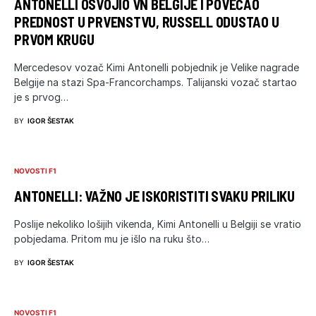
ANTONELLI OSVOJIO VN BELGIJE I POVEĆAO
PREDNOST U PRVENSTVU, RUSSELL ODUSTAO U
PRVOM KRUGU
Mercedesov vozač Kimi Antonelli pobjednik je Velike nagrade
Belgije na stazi Spa-Francorchamps. Talijanski vozač startao
je s prvog…
BY
IGOR ŠESTAK
NOVOSTI F1
ANTONELLI: VAŽNO JE ISKORISTITI SVAKU PRILIKU
Poslije nekoliko lošijih vikenda, Kimi Antonelli u Belgiji se vratio
pobjedama. Pritom mu je išlo na ruku što…
BY
IGOR ŠESTAK
NOVOSTI F1