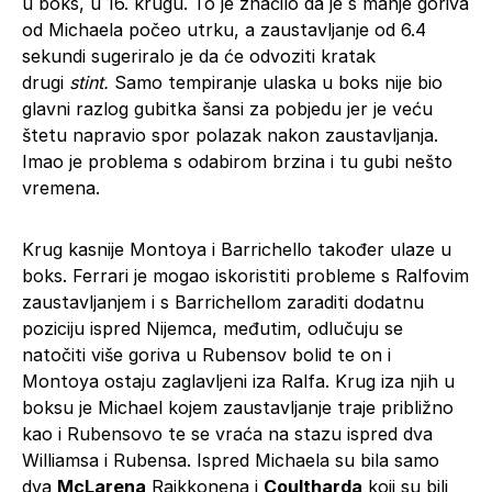
u boks, u 16. krugu. To je značilo da je s manje goriva
od Michaela počeo utrku, a zaustavljanje od 6.4
sekundi sugeriralo je da će odvoziti kratak
drugi
stint.
Samo tempiranje ulaska u boks nije bio
glavni razlog gubitka šansi za pobjedu jer je veću
štetu napravio spor polazak nakon zaustavljanja.
Imao je problema s odabirom brzina i tu gubi nešto
vremena.
Krug kasnije Montoya i Barrichello također ulaze u
boks. Ferrari je mogao iskoristiti probleme s Ralfovim
zaustavljanjem i s Barrichellom zaraditi dodatnu
poziciju ispred Nijemca, međutim, odlučuju se
natočiti više goriva u Rubensov bolid te on i
Montoya ostaju zaglavljeni iza Ralfa. Krug iza njih u
boksu je Michael kojem zaustavljanje traje približno
kao i Rubensovo te se vraća na stazu ispred dva
Williamsa i Rubensa. Ispred Michaela su bila samo
dva
McLarena
Raikkonena i
Coultharda
koji su bili