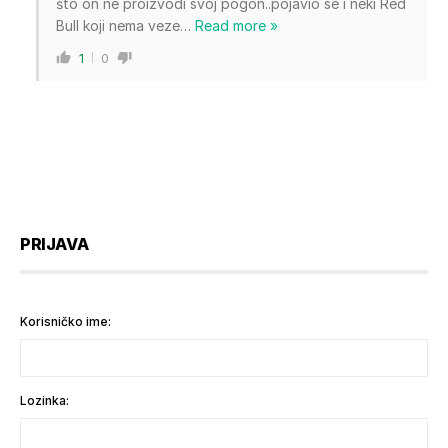
što on ne proizvodi svoj pogon..pojavio se i neki Red
Bull koji nema veze
…
Read more »
1
0
PRIJAVA
Korisničko ime:
Lozinka: