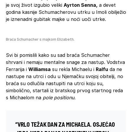
je svoj život izgubio veliki
Ayrton Senna,
a devet
godina kasnije Schumacherovu utrku u Imoli obilježio
je iznenadni gubitak majke u noći uoči utrke.
Braća Schumacher s majkom Elizabeth.
Svi bi pomislili kako su sad braća Schumacher
shrvani i nemaju mentalne snage za nastup. Vodstva
Ferrarija i
Williamsa
su rekla Michaelu i
Ralfu
da ne
nastupe na utrci i odu u Njemačku svojoj obitelji, no
braća su odlučila nastupiti na utrci koju su,
simbolično, startali iz bratskog prvog startnog reda
s Michaelom na
pole positionu.
“VRLO TEŽAK DAN ZA MICHAELA. OSJEĆAO