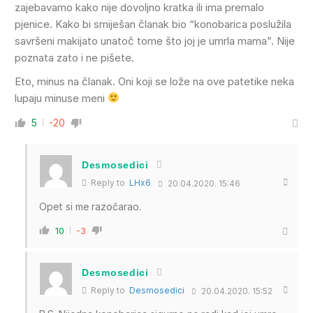
zajebavamo kako nije dovoljno kratka ili ima premalo
pjenice. Kako bi smiješan članak bio “konobarica poslužila
savršeni makijato unatoč tome što joj je umrla mama”. Nije
poznata zato i ne pišete.
Eto, minus na članak. Oni koji se lože na ove patetike neka
lupaju minuse meni
5
-20
Desmosedici
Reply to
LHx6
20.04.2020. 15:46
Opet si me razočarao.
10
-3
Desmosedici
Reply to
Desmosedici
20.04.2020. 15:52