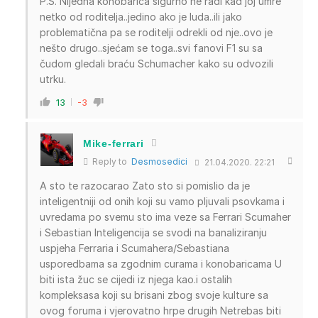
P.S. Nijedna konobarica sigurno ne radi kad joj umre
netko od roditelja..jedino ako je luda..ili jako
problematična pa se roditelji odrekli od nje..ovo je
nešto drugo..sjećam se toga..svi fanovi F1 su sa
čudom gledali braću Schumacher kako su odvozili
utrku.
13
-3
Mike-ferrari
Reply to
Desmosedici
21.04.2020. 22:21
A sto te razocarao Zato sto si pomislio da je
inteligentniji od onih koji su vamo pljuvali psovkama i
uvredama po svemu sto ima veze sa Ferrari Scumaher
i Sebastian Inteligencija se svodi na banaliziranju
uspjeha Ferraria i Scumahera/Sebastiana
usporedbama sa zgodnim curama i konobaricama U
biti ista žuc se cijedi iz njega kao.i ostalih
kompleksasa koji su brisani zbog svoje kulture sa
ovog foruma i vjerovatno hrpe drugih Netrebas biti