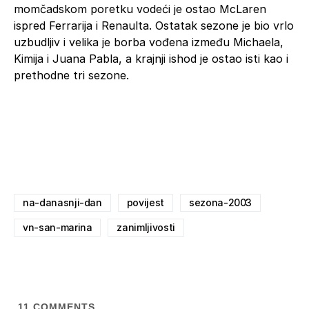
momčadskom poretku vodeći je ostao McLaren
ispred Ferrarija i Renaulta. Ostatak sezone je bio vrlo
uzbudljiv i velika je borba vođena između Michaela,
Kimija i Juana Pabla, a krajnji ishod je ostao isti kao i
prethodne tri sezone.
na-danasnji-dan
povijest
sezona-2003
vn-san-marina
zanimljivosti
11
COMMENTS