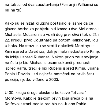
na taktici od dva zaustavljanja (Ferrariji i Williamsi su
bili na tri).
Kako su se nizali krugovi postajalo je jasnije da će
glavna borba za pobjedu biti između dva McLarena i
Michaela. McLareni su vozili dug prvi
stint
i tek u 21. i
22. krugu, prvo Coulthard pa potom Raikkonen, idu
u boks. Na stazu su se vratili opkolivši Montoyu –
Kimi ispred a David iza, dok je malo nedostajalo Kimiju
da izbije i ispred Rubensa. Nakon prvih zaustavljanja
na čelu je bio Michael s osam sekundi prednosti
ispred Ralfa, treći je bio Rubens ispred Kimija, Juana
Pabla i Davida – tri najbrže momčadi na prvih šest
pozicija, rijetko viđeno u 2003.
U 30. krugu druge ulaske u bokseve “otvara”
Montoya. Kako je tijekom prvih loša sreća bila na
Ralfovoj strani, sad je red bio na Juana Pabla.