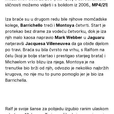
sličnosti možemo vidjeti i s bolidom iz 2006.,
MP4/21
)
Iza braće su u drugom redu bile njihove momčadske
kolege,
Barrichello
treći i
Montoya
četvrti. Start je
protekao bez drame za vodeću četvorku, dok je iza
njih malo kaosa napravio
Mark Webber
u
Jaguaru
natjeravši
Jacquesa Villeneuvea
da ga obiđe dijelom
po travi. Braća su bila čvrsto na vrhu, s Ralfom na
čelu (koji je bolje startao i prestigao starijeg brata) i
Michaelom vrlo blizu iza njega. Montoya je na
trenutke bio brži od njih, odvozio je nekoliko najbržih
krugova, no nije mu to puno pomoglo jer je bio iza
Barrichella.
Ralf je svoje šanse za pobjedu izgubio ranim ulaskom