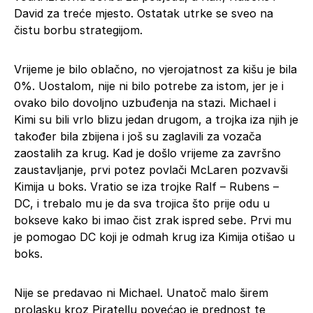
David za treće mjesto. Ostatak utrke se sveo na
čistu borbu strategijom.
Vrijeme je bilo oblačno, no vjerojatnost za kišu je bila
0%. Uostalom, nije ni bilo potrebe za istom, jer je i
ovako bilo dovoljno uzbuđenja na stazi. Michael i
Kimi su bili vrlo blizu jedan drugom, a trojka iza njih je
također bila zbijena i još su zaglavili za vozača
zaostalih za krug. Kad je došlo vrijeme za završno
zaustavljanje, prvi potez povlači McLaren pozvavši
Kimija u boks. Vratio se iza trojke Ralf – Rubens –
DC, i trebalo mu je da sva trojica što prije odu u
bokseve kako bi imao čist zrak ispred sebe
.
Prvi mu
je pomogao DC koji je odmah krug iza Kimija otišao u
boks.
Nije se predavao ni Michael. Unatoč malo širem
prolasku kroz Piratellu povećao je prednost te