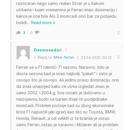
razocaran nego samo realan Stvar je u kakvim
utrkama i kojim vremenima je Ferrari imao dominaciju i
kakva je ona bila Alo 3 momcadi ono bar za pobjedu
bolidi
…
Read more »
3
0
Desmosedici
Reply to
Mike-ferrari
23.04.2020. 00:22
Ferrari se u F1 takmiči 71 sezonu. Naravno, bilo je
dosta sezona kad je imao najbolji “paket” i zato je
osvojio što je osvojio. Ali jedinu pravu dominaciju..ono
da znaš unaprijed kako će utrka izgledat..imao je
samo 2002. i 2004.g. Sve ostalo je dobiveno u
neizvjesnoj borbi sa barem dvije-tri podjednake
momčadi. Problem počinje kad su zbog ekonomske
krize F1 napustili jaki igrači kao što su Toyota, BMW,
Honda, Renault..a od velikih iz te branše je ostao
samo Ferrari..ostao je naravno i Mclaren ali je problem