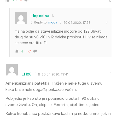
klepesina
Reply to
mody
20.04.2020. 17:58
ma najbolje da stave mlazne motore od f22 Shvati
drug da su v8 v10 i v12 daleka proslost f1 i vise nikada
se nece vratiti u f1
4
-7
LHx6
20.04.2020. 13:41
Amerikanizirana patetika. Traženje neke tuge u svemu
kako bi se neki događaj prikazao većim.
Pobijedio je kao što je i pobijedio u ostalih 90 utrka u
svome životu. On, ekipa iz Ferrarija, cijeli tim zajedno.
Koliko konobarica posluži kavu kad im je netko umro i još ih