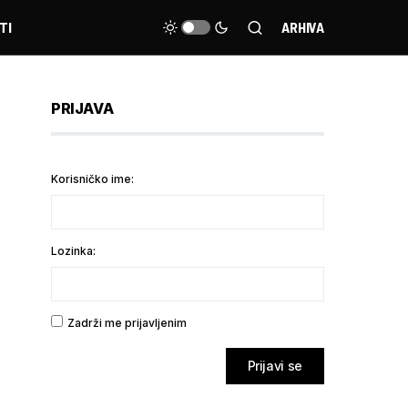
TI
ARHIVA
PRIJAVA
Korisničko ime:
Lozinka:
Zadrži me prijavljenim
Prijavi se