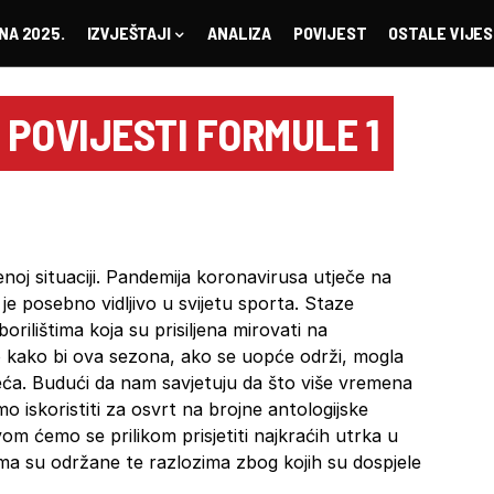
NA 2025.
IZVJEŠTAJI
ANALIZA
POVIJEST
OSTALE VIJES
POVIJESTI FORMULE 1
oj situaciji. Pandemija koronavirusa utječe na
e posebno vidljivo u svijetu sporta. Staze
rilištima koja su prisiljena mirovati na
o kako bi ova sezona, ako se uopće održi, mogla
ljeća. Budući da nam savjetuju da što više vremena
iskoristiti za osvrt na brojne antologijske
m ćemo se prilikom prisjetiti najkraćih utrka u
ima su održane te razlozima zbog kojih su dospjele