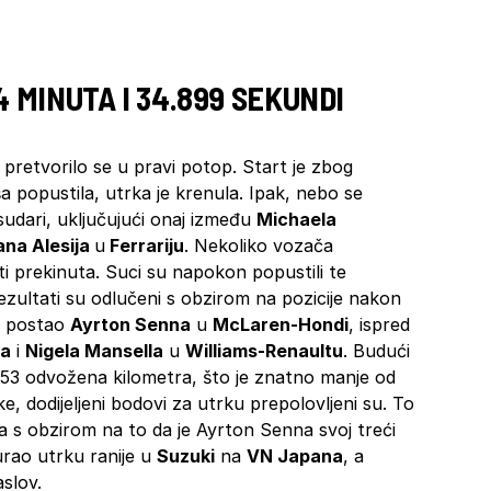
4 MINUTA I 34.899 SEKUNDI
pretvorilo se u pravi potop. Start je zbog
a popustila, utrka je krenula. Ipak, nebo se
 sudari, uključujući onaj između
Michaela
ana Alesija
u
Ferrariju
. Nekoliko vozača
iti prekinuta. Suci su napokon popustili te
ezultati su odlučeni s obzirom na pozicije nakon
e postao
Ayrton Senna
u
McLaren-Hondi
, ispred
ra
i
Nigela Mansella
u
Williams-Renaultu
. Budući
 53 odvožena kilometra, što je znatno manje od
, dodijeljeni bodovi za utrku prepolovljeni su. To
a s obzirom na to da je Ayrton Senna svoj treći
gurao utrku ranije u
Suzuki
na
VN Japana
, a
slov.