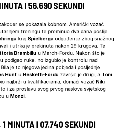
MINUTA I 56.690 SEKUNDI
također se pokazala kobnom. Američki vozač
utarnjem treningu te preminuo dva dana poslije.
chringu
kraj
Spielberga
odgođen je zbog snažnog
vali i utrka je prekinuta nakon 29 krugova. Ta
ttoria Brambillu
u March-Fordu. Nakon što je
vlju podigao ruke, no izgubio je kontrolu nad
Bila je to njegova jedina pobjeda i posljednje
s Hunt
u
Hesketh-Fordu
završio je drugi, a
Tom
 bio najbrži u kvalifikacijama, domaći vozač
Niki
sto i za proslavu svog prvog naslova svjetskog
rku u
Monzi
.
 1 MINUTA I 07.740 SEKUNDI