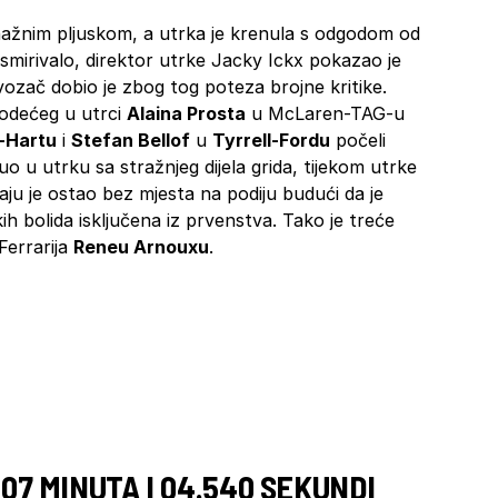
nažnim pljuskom, a utrka je krenula s odgodom od
 smirivalo, direktor utrke Jacky Ickx pokazao je
ozač dobio je zbog tog poteza brojne kritike.
 vodećeg u utrci
Alaina Prosta
u McLaren-TAG-u
-Hartu
i
Stefan Bellof
u
Tyrrell-Fordu
počeli
uo u utrku sa stražnjeg dijela grida, tijekom utrke
raju je ostao bez mjesta na podiju budući da je
 bolida isključena iz prvenstva. Tako je treće
Ferrarija
Reneu Arnouxu
.
, 07 MINUTA I 04.540 SEKUNDI