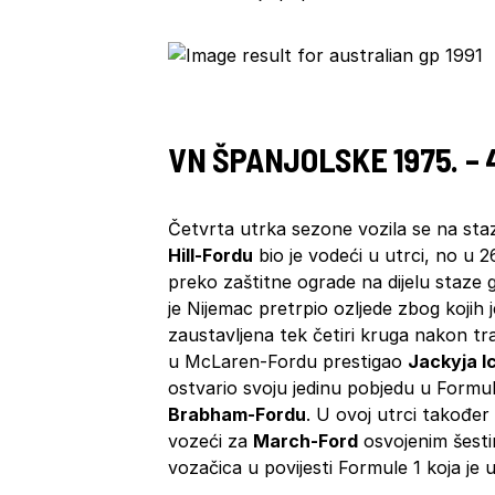
VN ŠPANJOLSKE 1975. – 
Četvrta utrka sezone vozila se na sta
Hill-Fordu
bio je vodeći u utrci, no u 2
preko zaštitne ograde na dijelu staze gd
je Nijemac pretrpio ozljede zbog kojih 
zaustavljena tek četiri kruga nakon 
u McLaren-Fordu prestigao
Jackyja I
ostvario svoju jedinu pobjedu u Formuli
Brabham-Fordu
. U ovoj utrci također 
vozeći za
March-Ford
osvojenim šesti
vozačica u povijesti Formule 1 koja je 