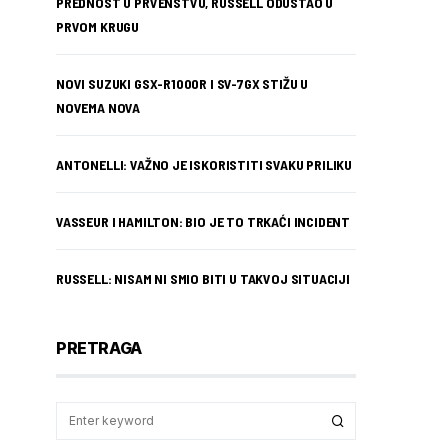
PREDNOST U PRVENSTVU, RUSSELL ODUSTAO U
PRVOM KRUGU
NOVI SUZUKI GSX-R1000R I SV-7GX STIŽU U
NOVEMA NOVA
ANTONELLI: VAŽNO JE ISKORISTITI SVAKU PRILIKU
VASSEUR I HAMILTON: BIO JE TO TRKAĆI INCIDENT
RUSSELL: NISAM NI SMIO BITI U TAKVOJ SITUACIJI
PRETRAGA