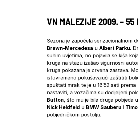
VN MALEZIJE 2009. – 55
Sezona je započela senzacionalnom 
Brawn-Mercedesa
u
Albert Parku
. D
suhim uvjetima, no pojavila se kiša koja
kruga na stazu izašao sigurnosni automob
kruga pokazana je crvena zastava. Mo
istovremeno pokušavajući zaštititi bol
spuštati mrak te je u 18:52 sati prem
nastaviti, a vozačima su dodijeljeni p
Button
, što mu je bila druga pobjeda u
Nick Heidfeld
u
BMW Sauberu
i
Timo
pobjedničkom postolju.