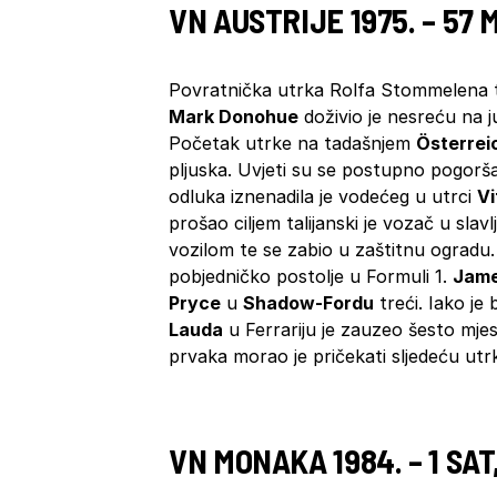
VN AUSTRIJE 1975. – 57 
Povratnička utrka Rolfa Stommelena 
Mark Donohue
doživio je nesreću na j
Početak utrke na tadašnjem
Österrei
pljuska. Uvjeti su se postupno pogorša
odluka iznenadila je vodećeg u utrci
Vi
prošao ciljem talijanski je vozač u sla
vozilom te se zabio u zaštitnu ogradu. 
pobjedničko postolje u Formuli 1.
Jame
Pryce
u
Shadow-Fordu
treći. Iako je
Lauda
u Ferrariju je zauzeo šesto mje
prvaka morao je pričekati sljedeću ut
VN MONAKA 1984. – 1 SAT,