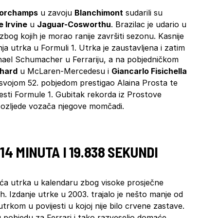
corchamps
u zavoju
Blanchimont
sudarili su
e Irvine
u
Jaguar-Cosworthu
. Brazilac je udario u
zbog kojih je morao ranije završiti sezonu. Kasnije
ja utrka u Formuli 1. Utrka je zaustavljena i zatim
hael Schumacher u Ferrariju, a na pobjedničkom
thard
u McLaren-Mercedesu i
Giancarlo Fisichella
vojom 52. pobjedom prestigao Alaina Prosta te
esti Formule 1. Gubitak rekorda iz Prostove
e ozljede vozača njegove momčadi.
, 14 MINUTA I 19.838 SEKUNDI
aća utrka u kalendaru zbog visoke prosječne
. Izdanje utrke u 2003. trajalo je nešto manje od
rkom u povijesti u kojoj nije bilo crvene zastave.
 pobjedu za Ferrari i tako razveselio domaće