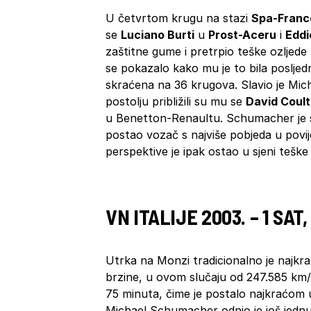
U četvrtom krugu na stazi
Spa-Fran
se
Luciano Burti
u
Prost-Aceru
i
Eddi
zaštitne gume i pretrpio teške ozljede 
se pokazalo kako mu je to bila posljedn
skraćena na 36 krugova. Slavio je Mic
postolju približili su mu se
David Coul
u Benetton-Renaultu. Schumacher je s
postao vozač s najviše pobjeda u povij
perspektive je ipak ostao u sjeni tešk
VN ITALIJE 2003. – 1 SAT
Utrka na Monzi tradicionalno je najkr
brzine, u ovom slučaju od 247.585 km/h
75 minuta, čime je postalo najkraćom ut
Michael Schumacher odnio je još jednu