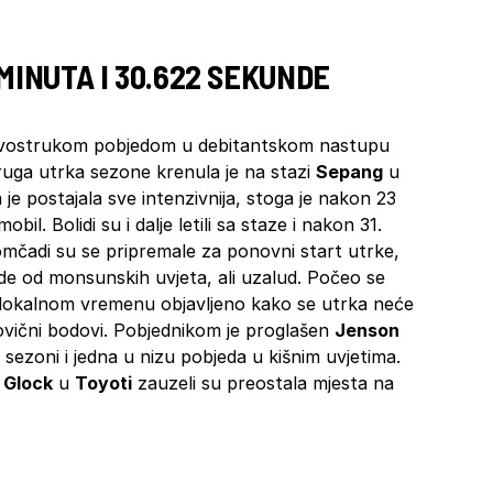
 MINUTA I 30.622 SEKUNDE
dvostrukom pobjedom u debitantskom nastupu
ruga utrka sezone krenula je na stazi
Sepang
u
 je postajala sve intenzivnija, stoga je nakon 23
il. Bolidi su i dalje letili sa staze i nakon 31.
mčadi su se pripremale za ponovni start utrke,
ide od monsunskih uvjeta, ali uzalud. Počeo se
a lokalnom vremenu objavljeno kako se utrka neće
olovični bodovi. Pobjednikom je proglašen
Jenson
 sezoni i jedna u nizu pobjeda u kišnim uvjetima.
 Glock
u
Toyoti
zauzeli su preostala mjesta na