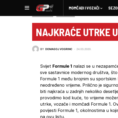
MOMČADI I VOZAČI
SEZO
NOVOSTI F1
POVIJEST
NAJKRAĆE UTRKE U 
BY
DOMAGOJ VOGRINC
24.03.2020.
Svijet
Formule 1
nalazi se u nezapamćen
sve sastavnice modernog društva, što j
Formule 1 među brojnim su sportskim bo
neodređeno vrijeme. Prilično je sigurn
biti najkraća u zadnjih nekoliko deset
provodimo kod kuće, to vrijeme možemo 
utrke, vozače i momčadi Formule 1. Ovo
povijesti Formule 1, okolnostima u koj
na ovu listu.