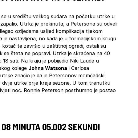
se u središtu velikog sudara na početku utrke u
apalio. Utrka je prekinuta, a Petersona su odveli
dlegao ozljedama uslijed komplikacija tijekom
a je nastavljena, no kada je u formacijskom krugu
 kotač te završio u zaštitnoj ogradi, ostali su
dok se šteta ne popravi. Utrka je skraćena na 40
18 sati. Na kraju je pobijedio Niki Lauda u
skog kolege
Johna Watsona
i Carlosa
 utrke značio je da je Petersonov momčadski
 dvije utrke prije kraja sezone. U tom trenutku
eživjeti noć. Ronnie Peterson posthumno je postao
T, 08 MINUTA 05.002 SEKUNDI