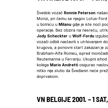
Švedski vozač
Ronnie Peterson
našao 
Monzi, pri čemu se njegov Lotus-Ford z
u bolnicu u
Milanu
gdje je iste noći po
operacije. Bez obzira na nesreću, utrk
Jody Scheckter
u
Wolf-Fordu
izgubio
vozači odbili nastaviti s utrkivanjem 
krugova, a ponovni start zakazan je za 
Brabham-Alfa Romeu, ispred momčad
Reutemanna u Ferrariju. Ukupni ishod
kolega
Mario Andretti
osigurao naslov
nitko nije slutio da Šveđanin neće pr
doprvakom.
VN BELGIJE 2001. – 1 SA