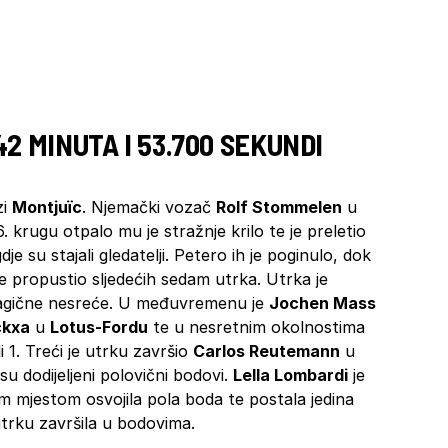
42 MINUTA I 53.700 SEKUNDI
zi
Montjuïc
. Njemački vozač
Rolf Stommelen
u
6. krugu otpalo mu je stražnje krilo te je preletio
je su stajali gledatelji. Petero ih je poginulo, dok
je propustio sljedećih sedam utrka. Utrka je
tragične nesreće. U međuvremenu je
Jochen Mass
ckxa
u
Lotus-Fordu
te u nesretnim okolnostima
 1. Treći je utrku završio
Carlos Reutemann
u
su dodijeljeni polovični bodovi.
Lella Lombardi
je
m mjestom osvojila pola boda te postala jedina
utrku završila u bodovima.