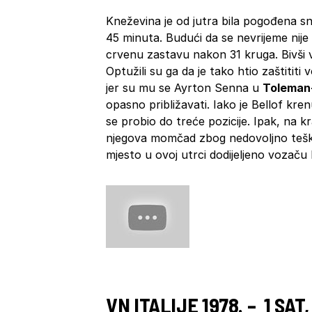
Kneževina je od jutra bila pogođena s
45 minuta. Budući da se nevrijeme nije
crvenu zastavu nakon 31 kruga. Bivši v
Optužili su ga da je tako htio zaštititi
jer su mu se Ayrton Senna u
Toleman
opasno približavati. Iako je Bellof kren
se probio do treće pozicije. Ipak, na k
njegova momčad zbog nedovoljno teških
mjesto u ovoj utrci dodijeljeno vozaču 
VN ITALIJE 1978. – 1 SAT