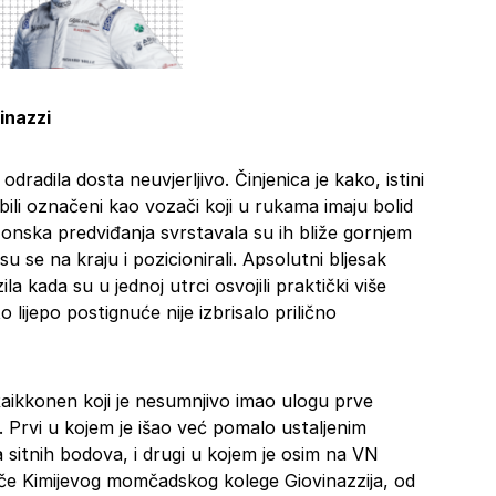
inazzi
dradila dosta neuvjerljivo. Činjenica je kako, istini
 bili označeni kao vozači koji u rukama imaju bolid
zonska predviđanja svrstavala su ih bliže gornjem
su se na kraju i pozicionirali. Apsolutni bljesak
la kada su u jednoj utrci osvojili praktički više
 lijepo postignuće nije izbrisalo prilično
Raikkonen koji je nesumnjivo imao ulogu prve
la. Prvi u kojem je išao već pomalo ustaljenim
 sitnih bodova, i drugi u kojem je osim na VN
 tiče Kimijevog momčadskog kolege Giovinazzija, od