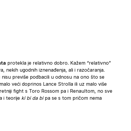
nta
protekla je relativno dobro. Kažem “relativno”
va, nekih ugodnih iznenađenja, ali i razočaranja.
 nisu previše podbacili u odnosu na ono što se
e malo veći doprinos Lance Strolla ili uz malo više
retniji fight s Toro Rossom pa i Renaultom, no sve
 i teorije
ki bi da bi
pa se s tom pričom nema