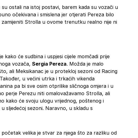
su ostali na istoj postavi, barem kada su vozači u
puno očekivana i smislena jer otjerati Pereza bilo
i zamijeniti Strolla u ovome trenutku realno nije ni
je kako će sudbina i uspjesi cijele momčadi prije
dnoga vozača,
Sergia Pereza
. Možda je malo
što, ali Meksikanac je u protekloj sezoni od Racing
akođer, u većini utrka i trkaćih vikenda
nina pa bi sve osim otprilike sličnoga omjera i u
mo perje Perezu niti omalovažavamo Strolla, ali
sno kako će svoju ulogu vrijednog, poštenog i
 u sljedećoj sezoni. Naravno, u skladu s
 početak velika je stvar za njega što za razliku od