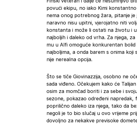
Finski veteran i dalje će nesumnjivo biti
povući ekipu, no iako Kimi konstantno
nema onog potrebnog žara, pitanje je je
naravno nisu upitni, vjerojatno niti volja 
konstanta i može li ostati na životu i
najboljih i daleko od vrha. Za njega, za
mu u Alfi omoguće konkurentan bolid 
najboljima, a onda barem s onima koji 
nije nerealna opcija.
Što se tiče Giovinazzija, osobno ne oč
sada viđeno. Očekujem kako će Talijan i
osim za momčad boriti i za sebe i svo
sezone, pokazao određeni napredak, fa
poprilično daleko iza njega, tako da 
negoli je to bio slučaj u ovo vrijeme pr
dovoljno za nekakve previsoke domete 