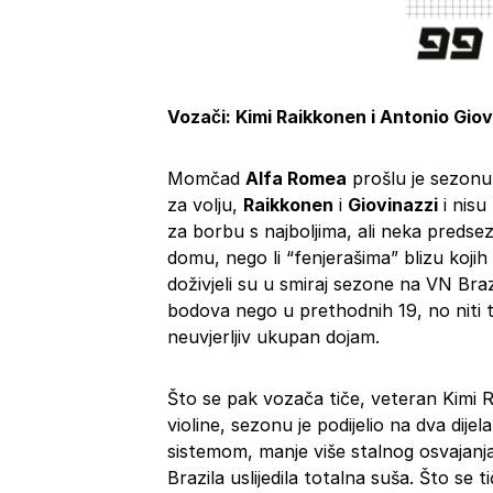
Vozači: Kimi Raikkonen i Antonio Giov
Momčad
Alfa Romea
prošlu je sezonu o
za volju,
Raikkonen
i
Giovinazzi
i nisu
za borbu s najboljima, ali neka predse
domu, nego li “fenjerašima” blizu kojih 
doživjeli su u smiraj sezone na VN Brazi
bodova nego u prethodnih 19, no niti to
neuvjerljiv ukupan dojam.
Što se pak vozača tiče, veteran Kimi 
violine, sezonu je podijelio na dva dije
sistemom, manje više stalnog osvajanja
Brazila uslijedila totalna suša. Što se