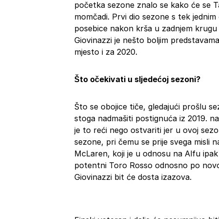
početka sezone znalo se kako će se Tal
momčadi. Prvi dio sezone s tek jednim
posebice nakon krša u zadnjem krugu n
Giovinazzi je nešto boljim predstavama
mjesto i za 2020.
Što očekivati u sljedećoj sezoni?
Što se obojice tiče, gledajući prošlu se
stoga nadmašiti postignuća iz 2019. nao
je to reći nego ostvariti jer u ovoj sez
sezone, pri čemu se prije svega misli n
McLaren, koji je u odnosu na Alfu ipak 
potentni Toro Rosso odnosno po novo
Giovinazzi bit će dosta izazova.