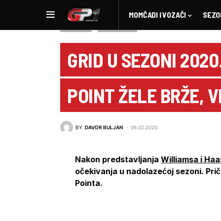
MOMČADI I VOZAČI
SEZO
ANALIZA
NOVOSTI F1
GRID U SEZONI 2020
POINT ŽELE BRŽE, V
BY
DAVOR BULJAN
06.02.2020.
Nakon predstavljanja
Williamsa i Ha
očekivanja u nadolazećoj sezoni. Pri
Pointa.