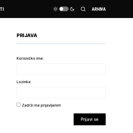
TI
ARHIVA
PRIJAVA
Korisničko ime:
Lozinka:
Zadrži me prijavljenim
Prijavi se