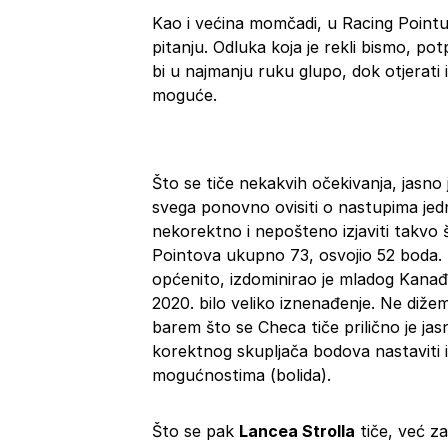
Kao i većina momčadi, u Racing Pointu 
pitanju. Odluka koja je rekli bismo, pot
bi u najmanju ruku glupo, dok otjerati 
moguće.
Što se tiče nekakvih očekivanja, jasno 
svega ponovno ovisiti o nastupima je
nekorektno i nepošteno izjaviti takvo 
Pointova ukupno 73, osvojio 52 boda. T
općenito, izdominirao je mladog Kanađa
2020. bilo veliko iznenađenje. Ne diže
barem što se Checa tiče prilično je ja
korektnog skupljača bodova nastaviti i
mogućnostima (bolida).
Što se pak
Lancea Strolla
tiče, već za