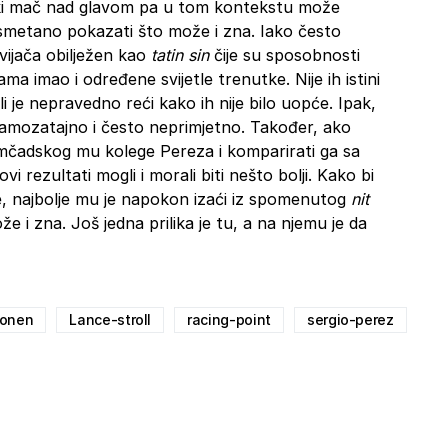
ski mač nad glavom pa u tom kontekstu može
nesmetano pokazati što može i zna. Iako često
vijača obilježen kao
tatin sin
čije su sposobnosti
ama imao i određene svijetle trenutke. Nije ih istini
ali je nepravedno reći kako ih nije bilo uopće. Ipak,
amozatajno i često neprimjetno. Također, ako
mčadskog mu kolege Pereza i komparirati ga sa
vi rezultati mogli i morali biti nešto bolji. Kako bi
re, najbolje mu je napokon izaći iz spomenutog
nit
e i zna. Još jedna prilika je tu, a na njemu je da
konen
Lance-stroll
racing-point
sergio-perez