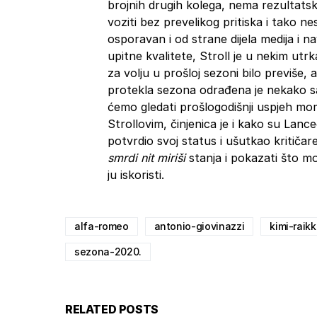
brojnih drugih kolega, nema rezultat
voziti bez prevelikog pritiska i tako 
osporavan i od strane dijela medija i na
upitne kvalitete, Stroll je u nekim utrk
za volju u prošloj sezoni bilo previše, 
protekla sezona odrađena je nekako s
ćemo gledati prošlogodišnji uspjeh mo
Strollovim, činjenica je i kako su Lanceo
potvrdio svoj status i ušutkao kritiča
smrdi nit miriši
stanja i pokazati što mož
ju iskoristi.
alfa-romeo
antonio-giovinazzi
kimi-raik
sezona-2020.
RELATED POSTS