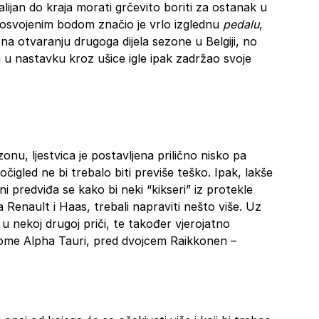
ijan do kraja morati grčevito boriti za ostanak u
 osvojenim bodom značio je vrlo izglednu
pedalu
,
a otvaranju drugoga dijela sezone u Belgiji, no
 u nastavku kroz ušice igle ipak zadržao svoje
zonu, ljestvica je postavljena prilično nisko pa
čigled ne bi trebalo biti previše teško. Ipak, lakše
oni predviđa se kako bi neki “kikseri” iz protekle
a Renault i Haas, trebali napraviti nešto više. Uz
u nekoj drugoj priči, te također vjerojatno
me Alpha Tauri, pred dvojcem Raikkonen –