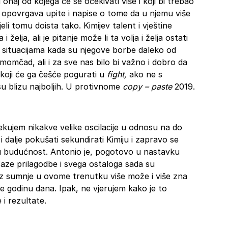
 onaj od kojega će se očekivati više i koji bi trebao
 opovrgava upite i napise o tome da u njemu više
li tomu doista tako. Kimijev talent i vještine
i želja, ali je pitanje može li ta volja i želja ostati
 u situacijama kada su njegove borbe daleko od
 momčad, ali i za sve nas bilo bi važno i dobro da
koji će ga češće pogurati u
fight,
ako ne s
su blizu najboljih. U protivnome
copy – paste
2019.
ekujem nikakve velike oscilacije u odnosu na do
 dalje pokušati sekundirati Kimiju i zapravo se
ju budućnost. Antonio je, pogotovo u nastavku
ze prilagodbe i svega ostaloga sada su
bez sumnje u ovome trenutku više može i više zna
ije godinu dana. Ipak, ne vjerujem kako je to
i rezultate.