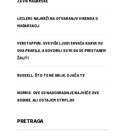
ZA VN MAĐARSKE
LECLERC NAJBRŽI NA OTVARANJU VIKENDA U
MAĐARSKOJ
VERSTAPPEN: SVE VIŠE LJUDI SHVAĆA KAKVA SU
OVA PRAVILA, A GOVORILI SU MI DA SE PRESTANEM
ŽALITI
RUSSELL: ŠTO TE NE UBIJE, OJAČA TE
NORRIS: OVE SU NADOGRADNJE NAJVEĆE OVE
GODINE, ALI OSTAJEM STRPLJIV
PRETRAGA