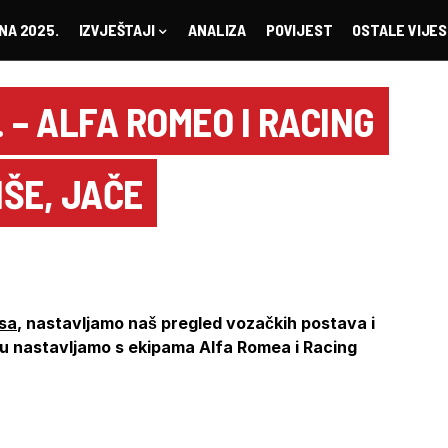
NA 2025.
IZVJEŠTAJI
ANALIZA
POVIJEST
OSTALE VIJES
. – ALFA ROMEO I RACING
IŠE, JAČE
asa
, nastavljamo naš pregled vozačkih postava i
ču nastavljamo s ekipama Alfa Romea i Racing